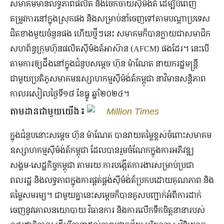
សមាគមមានលទ្ធភាពផលិត និងចែកចាយស៊ីម៉ង់ត៍ ដើម្បីបំពេញ
តម្រូវការនៅក្នុងស្រុកផង និងសម្រាប់នាំចេញទៅតាមបណ្ដាប្រទេស
ជិតខាងមួយចំនួនផង ហើយថ្មីៗនេះ សមាគមក៏បានក្លាយជាសមាជិក
សហព័ន្ធក្រុមហ៊ុនផលិតស៊ីម៉ងត៍អាស៊ាន (AFCM) ផងដែរ។ នេះបើ
តាមការឲ្យដឹងនៅក្នុងជំនួបសម្ដេច ហ៊ុន ម៉ាណែត នាយករដ្ឋមន្ត្រី
ជាមួយប្រតិភូសមាគមឧស្សាហកម្មស៊ីម៉ង់ត៍កម្ពុជា នាវិមានសន្តិភាព
កាលរសៀលថ្ងៃទី១៨ ខែធ្នូ ឆ្នាំ២០២៤។
តាមដានជាមួយយើង៖
Million Times
ក្នុងជំនួបនោះសម្ដេច ហ៊ុន ម៉ាណែត បានវាយតម្លៃខ្ពស់ចំពោះសមាគម
ឧស្សាហកម្មស៊ីម៉ង់ត៍កម្ពុជា ដែលបានរួមចំណែកក្នុងការអភិវឌ្ឍ
សង្គម-សេដ្ឋកិច្ចកម្ពុជា តាមរយៈការបង្កើតការងារសម្រាប់ប្រជា
ពលរដ្ឋ និងលទ្ធភាពក្នុងការផ្គត់ផ្គង់ស៊ីម៉ង់ត៍ប្រកបដោយគុណភាព និង
តម្លៃសមរម្យ។ ជាមួយគ្នានេះសម្ដេចក៏បានគូសបញ្ជាក់អំពីការដាក់
ចេញនូវគោលនយោបាយ វិធានការ និងការលើកទឹកចិត្តនានារបស់