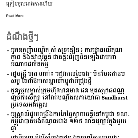
ត្រៀម​ចូល​រោងការ​ហើយ
ប
Read More
R
ដំណឹងថ្មីៗ
អ្នកឧកញ៉ាបណ្ឌិត សំ សុខនឿន៖ ការផ្តោតលើគុណ
ភាព និងនវានុវត្តន៍ ជាគន្លឹះជំរុញចិនឡើងជាមហា
អំណាចផលិតកម្ម
រដ្ឋមន្ត្រី ហួត ហាក់៖ “រដូវកាលបៃតង” មិនមែនជាឧប
សគ្គ តែជាឱកាសស្គាល់កម្ពុជាពីជ្រុងថ្មី
កូនប្រុសម្ចាស់ក្រុមហ៊ុនហនុមាន ផន មុតសុក្រឆពណ្ណ
ញ្ចប់ការសិក្សា នៅរាជបណ្ឌិតសភាយោធា Sandhurst
ប្រទេសអង់គ្លេស
អូស្ត្រាលី​ជួយ​ពង្រឹង​ការ​កែច្នៃ​ស្វាយចន្ទី​នៅ​កម្ពុជា​ ​ខណៈ​
កម្ពុជា​បាត់បង់​ចំណូល​ជាង​ ​១២៥​ ​លាន​ដុល្លារ​ក្នុង​មួយ​
ឆ្នាំ​