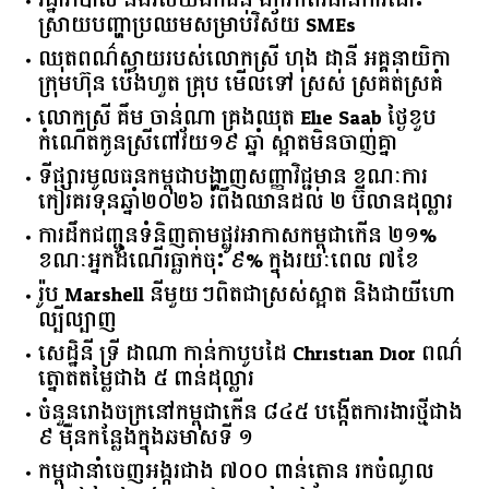
រដ្ឋាភិបាល​ ​និង​វិស័យ​ឯកជន ​ឯកភាព​វិធានការ​ដោះ
ស្រាយ​បញ្ហា​ប្រឈម​​សម្រាប់​វិស័យ​ ​SMEs​
ឈុតពណ៌ស្វាយរបស់លោកស្រី ហុង ដានី អគ្គ​នាយិកា​
ក្រុមហ៊ុន ប៉េងហួត គ្រុប មើលទៅ ស្រស់ ស្រគត់ស្រគំ
លោកស្រី គឹម ចាន់ណា គ្រងឈុត Elie Saab ថ្ងៃខួប
កំណើតកូនស្រីពៅវ័យ១៩ ឆ្នាំ ស្អាតមិនចាញ់គ្នា
ទីផ្សារ​មូលធន​កម្ពុជា​បង្ហាញ​សញ្ញា​វិជ្ជមាន​ ​ខណៈ​ការ​
កៀរគរ​ទុន​ឆ្នាំ​២០២៦​ ​រំពឹង​ឈានដល់​ ​២​ ​ប៊ីលាន​ដុល្លារ​
ការដឹកជញ្ជូនទំនិញតាមផ្លូវអាកាសកម្ពុជាកើន ២១%
ខណៈអ្នកដំណើរធ្លាក់ចុះ ៩% ក្នុងរយៈពេល ៧ខែ
រ៉ូប Marshell នីមួយៗពិតជាស្រស់ស្អាត និងជាយីហោ
ល្បីល្បាញ
សេដ្ឋិនី ទ្រី ដាណា កាន់កាបូបដៃ Christian Dior ពណ៌
ត្នោតតម្លៃជាង ៥ ពាន់ដុល្លារ
ចំនួន​រោងចក្រ​នៅ​កម្ពុជា​កើន​ ​៨៤៥​ ​បង្កើត​ការងារ​ថ្មី​ជាង​
​៩​ ​ម៉ឺន​កន្លែង​ក្នុង​ឆមាស​ទី ​១​
កម្ពុជានាំចេញអង្ករជាង ៧០០ ពាន់តោន រកចំណូល