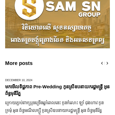
More posts
DECEMBER 10,
2024
J
មកមើលទិដ្ឋភាព Pre-Wedding កូនស្រីឧបនាយករដ្ឋមន្រ្តី អូន
ម
ព័ន្ធមុនីរ័ត្ន
ឆ
ក្រោយ​ភ្ជាប់​ពាក្យ​រួច​ច្រើន​ឆ្នាំ​ពេលនេះ កូនកំលោះ ឡាំ ជុងហាវ កូន
ក
ក្រមុំ អូន ព័ន្ធមណីលក្ស្មី កូនស្រី​ឧបនាយករដ្ឋមន្ត្រី អូន ព័ន្ធមុនីរ័ត្ន
ឡ