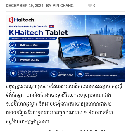
DECEMBER 19, 2024
BY
VIN CHANG
0
បច្ចុប្បន្ននេះ​បណ្តា​ក្រុមហ៊ុន​ដែល​ជា​សមាជិកសមាគមឧស្សាហកម្មស៊ី
ម៉ង់ត៍កម្ពុជា បាននិងកំពុងបោះទុនវិនិយោគសរុបប្រមាណជាង
១.២ប៊ីលានដុល្លារ និងអាចបង្កើតការងារបានប្រមាណជាង ២
៧០០កន្លែង ដែលក្នុងនោះមានប្រមាណជាង ១ ៩០០នាក់គឺជា
កម្លាំងពលកម្មក្នុងស្រុក។