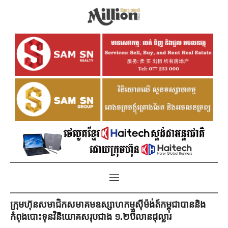
ក្រុមហ៊ុន​សមាជិកសមាគមឧស្សាហកម្មស៊ីម៉ង់ត៍កម្ពុជាបាននិង
កំពុងបោះទុនវិនិយោគសរុបជាង ១.២ប៊ីលានដុល្លារ