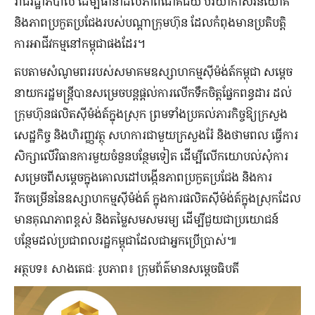
រាជរដ្ឋាភិបាល ដើម្បីធានាដល់ភាពជោគជ័យ បរិយាកាសវិនិយោគ
និងភាពប្រកួតប្រជែងរបស់បណ្ដាក្រុមហ៊ុន ដែលកំពុងមានប្រតិបត្តិ
ការអាជីវកម្មនៅកម្ពុជាផងដែរ។
​តប​តាម​សំណូមពរ​របស់​សមាគមឧស្សាហកម្មស៊ីម៉ង់ត៍កម្ពុជា សម្តេច​
នាយករដ្ឋមន្ត្រី​បាន​សម្រេច​បន្តផ្តល់ការលើកទឹកចិត្តផ្នែកពន្ធដារ ដល់
ក្រុមហ៊ុន​ផលិត​សុីម៉ង់ត៍ក្នុងស្រុក ព្រមទាំងប្រគល់ភារកិច្ចឱ្យក្រសួង
សេដ្ឋកិច្ច និងហិរញ្ញវត្ថុ សហការជាមួយក្រសួងរ៉ែ និងថាមពល ធ្វើការ
សិក្សាលើវិធានការមួយចំនួនបន្ថែមទៀត ដើម្បីលើកយោបល់សុំការ
សម្រេចពីសម្តេចក្នុងគោលដៅបង្កើនភាពប្រកួតប្រជែង និងការ
រីកចម្រើននៃឧស្សាហកម្មស៊ីម៉ង់ត៍ ក្នុង​ការផលិត​សុីម៉ង់ត៍ក្នុងស្រុកដែល​
មាន​គុណភាព​ខ្ពស់​ និង​តម្លៃ​សមសមរម្យ ដើម្បីជួយជា​ប្រយោជន៍
បន្ថែមដល់ប្រជាពលរដ្ឋ​កម្ពុជា​ដែល​ជា​អ្នក​ប្រេីប្រាស់៕
អត្ថបទ៖ សាងតេជៈ រូបភាព៖ ក្រុមព័ត៌មានសម្តេចធិបតី