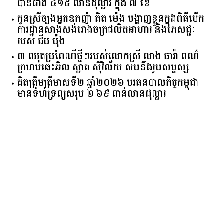
បានជាង ៤១៥ លានដុល្លារ ក្នុង ៧ ខែ
កូនស្រីច្បងអ្នកឧកញ៉ា គិត ម៉េង បង្ហាញខ្លួនក្នុងពិធីបើក
ការដ្ឋានសាងសង់រោងចក្រផលិតអាហារ និងភេសជ្ជៈ
របស់ ជីប ម៉ុង
៣ ឈុតប្រពៃណីថ្មីៗរបស់លោកស្រី លាង ធារ៉ា ពណ៌
ក្រហមឆេះឆិល ស្អាត ​ស៊ីវិល័យ សមនឹងរូបសម្ផស្ស
គិត​ត្រឹមត្រីមាស​ទី​២​ ​ឆ្នាំ​២០២៦​ បរធន​បាលកិច្ច​កម្ពុជា​ ​
មាន​ទំហំ​ទ្រព្យ​សរុប​ ​២.៦៩​ ​ពាន់លាន​ដុល្លារ​