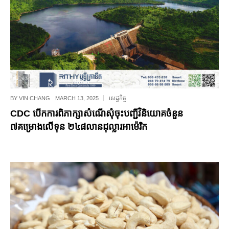
BY
VIN CHANG
MARCH 13, 2025
សេដ្ឋកិច្ច
CDC បើកការពិភាក្សាសំណើសុំចុះបញ្ជីវិនិយោគចំនួន
៧គម្រោងលើទុន ២៤៨លានដុល្លារអាម៉េរិក