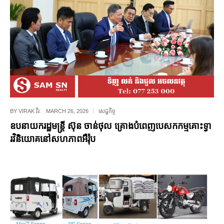
BY
VIRAK វីរៈ
MARCH 26, 2026
សេដ្ឋកិច្ច
ឧបនាយករដ្ឋមន្ត្រី ស៊ុន ចាន់ថុល គ្រោងបំពេញបេសកកម្មគោះទ្វា
រវិនិយោគនៅសហភាពអឺរ៉ុប