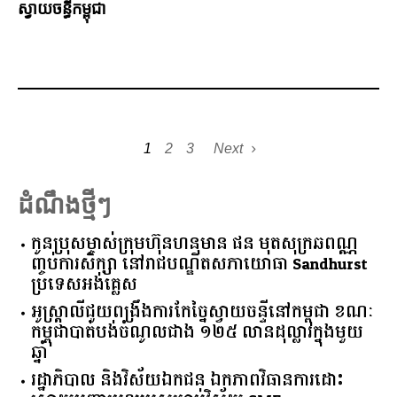
ស្វាយចន្ធីកម្ពុជា
1
2
3
Next
ដំណឹងថ្មីៗ
កូនប្រុសម្ចាស់ក្រុមហ៊ុនហនុមាន ផន មុតសុក្រឆពណ្ណ
ញ្ចប់ការសិក្សា នៅរាជបណ្ឌិតសភាយោធា Sandhurst
ប្រទេសអង់គ្លេស
អូស្ត្រាលី​ជួយ​ពង្រឹង​ការ​កែច្នៃ​ស្វាយចន្ទី​នៅ​កម្ពុជា​ ​ខណៈ​
កម្ពុជា​បាត់បង់​ចំណូល​ជាង​ ​១២៥​ ​លាន​ដុល្លារ​ក្នុង​មួយ​
ឆ្នាំ​
រដ្ឋាភិបាល​ ​និង​វិស័យ​ឯកជន ​ឯកភាព​វិធានការ​ដោះ