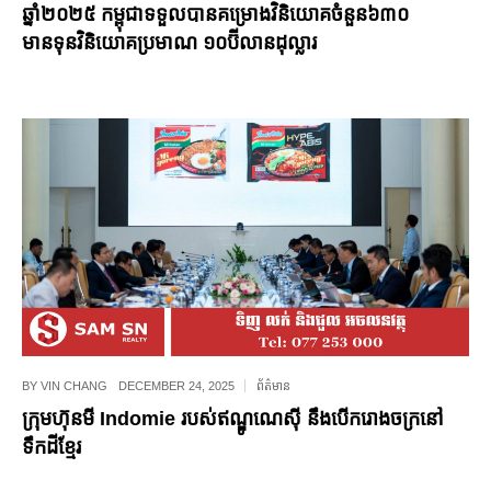
ឆ្នាំ២០២៥ កម្ពុជាទទួលបានគម្រោងវិនិយោគចំនួន៦៣០
មានទុនវិនិយោគប្រមាណ ១០ប៊ីលានដុល្លារ
BY
VIN CHANG
DECEMBER 24, 2025
ព័ត៌មាន
ក្រុមហ៊ុនមី Indomie របស់ឥណ្ឌូណេស៊ី នឹងបើករោងចក្រនៅ
ទឹកដីខ្មែរ