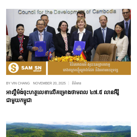
BY
VIN CHANG
NOVEMBER 20, 2025
ព័ត៌មាន
អាល្លឺម៉ង់​ចុះ​ហត្ថលេខា​លើ​គម្រោង​ថាមពល ៤៧.៥ លាន​អឺរ៉ូ
ជាមួយ​កម្ពុជា