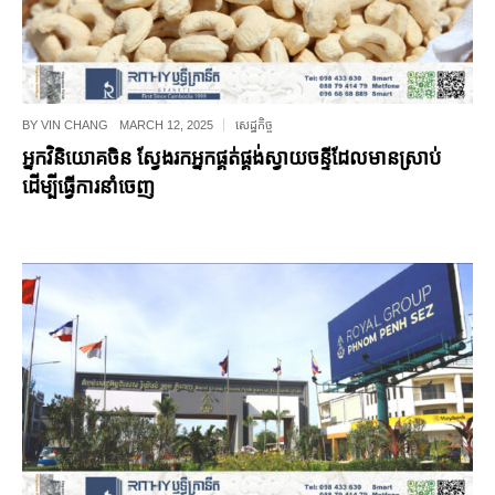
BY
VIN CHANG
MARCH 12, 2025
សេដ្ឋកិច្ច
អ្នកវិនិយោគចិន ស្វែងរកអ្នកផ្គត់ផ្គង់ស្វាយចន្ទីដែលមានស្រាប់
ដើម្បីធ្វើការនាំចេញ