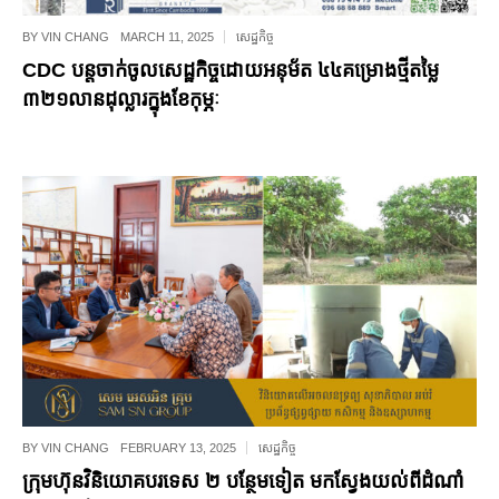
BY
VIN CHANG
MARCH 11, 2025
សេដ្ឋកិច្ច
CDC បន្តចាក់ចូលសេដ្ឋកិច្ចដោយអនុម័ត ៤៤គម្រោងថ្មីតម្លៃ
៣២១លានដុល្លារក្នុងខែកុម្ភៈ
BY
VIN CHANG
FEBRUARY 13, 2025
សេដ្ឋកិច្ច
ក្រុមហ៊ុនវិនិយោគបរទេស ២ បន្ថែមទៀត មក​ស្វែងយល់ពី​​ដំណាំ