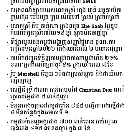
ស្រាយ​បញ្ហា​ប្រឈម​​សម្រាប់​វិស័យ​ ​SMEs​
ឈុតពណ៌ស្វាយរបស់លោកស្រី ហុង ដានី អគ្គ​នាយិកា​
ក្រុមហ៊ុន ប៉េងហួត គ្រុប មើលទៅ ស្រស់ ស្រគត់ស្រគំ
លោកស្រី គឹម ចាន់ណា គ្រងឈុត Elie Saab ថ្ងៃខួប
កំណើតកូនស្រីពៅវ័យ១៩ ឆ្នាំ ស្អាតមិនចាញ់គ្នា
ទីផ្សារ​មូលធន​កម្ពុជា​បង្ហាញ​សញ្ញា​វិជ្ជមាន​ ​ខណៈ​ការ​
កៀរគរ​ទុន​ឆ្នាំ​២០២៦​ ​រំពឹង​ឈានដល់​ ​២​ ​ប៊ីលាន​ដុល្លារ​
ការដឹកជញ្ជូនទំនិញតាមផ្លូវអាកាសកម្ពុជាកើន ២១%
ខណៈអ្នកដំណើរធ្លាក់ចុះ ៩% ក្នុងរយៈពេល ៧ខែ
រ៉ូប Marshell នីមួយៗពិតជាស្រស់ស្អាត និងជាយីហោ
ល្បីល្បាញ
សេដ្ឋិនី ទ្រី ដាណា កាន់កាបូបដៃ Christian Dior ពណ៌
ត្នោតតម្លៃជាង ៥ ពាន់ដុល្លារ
ចំនួន​រោងចក្រ​នៅ​កម្ពុជា​កើន​ ​៨៤៥​ ​បង្កើត​ការងារ​ថ្មី​ជាង​
​៩​ ​ម៉ឺន​កន្លែង​ក្នុង​ឆមាស​ទី ​១​
កម្ពុជានាំចេញអង្ករជាង ៧០០ ពាន់តោន រកចំណូល
បានជាង ៤១៥ លានដុល្លារ ក្នុង ៧ ខែ