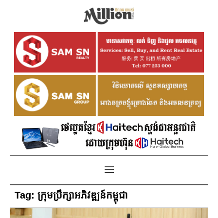
Tag:
ក្រុមប្រឹក្សាអភិវឌ្ឍន៍កម្ពុជា