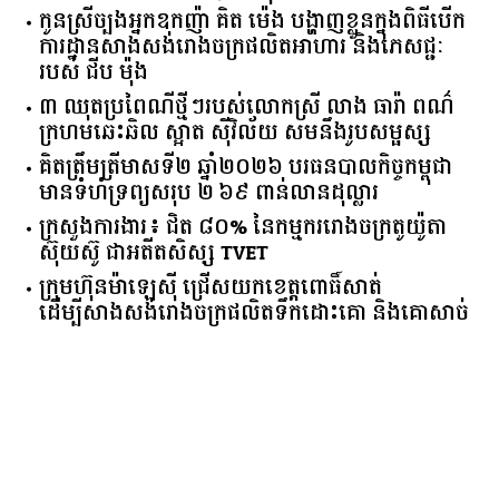
កូនស្រីច្បងអ្នកឧកញ៉ា គិត ម៉េង បង្ហាញខ្លួនក្នុងពិធីបើក
ការដ្ឋានសាងសង់រោងចក្រផលិតអាហារ និងភេសជ្ជៈ
របស់ ជីប ម៉ុង
៣ ឈុតប្រពៃណីថ្មីៗរបស់លោកស្រី លាង ធារ៉ា ពណ៌
ក្រហមឆេះឆិល ស្អាត ​ស៊ីវិល័យ សមនឹងរូបសម្ផស្ស
គិត​ត្រឹមត្រីមាស​ទី​២​ ​ឆ្នាំ​២០២៦​ បរធន​បាលកិច្ច​កម្ពុជា​ ​
មាន​ទំហំ​ទ្រព្យ​សរុប​ ​២.៦៩​ ​ពាន់លាន​ដុល្លារ​
ក្រសួង​ការងារ​៖ ​ជិត​ ​៨០​% ​នៃ​កម្មករ​រោងចក្រ​តូយ៉ូតា ​
ស៊ុយ​ស៊ូ ​ជា​អតីត​សិស្ស​ ​TVET​
ក្រុមហ៊ុន​ម៉ាឡេស៊ី ជ្រើសយកខេត្ដពោធិ៍សាត់
ដើម្បីសាងសង់រោងចក្រផលិតទឹកដោះគោ និងគោសាច់