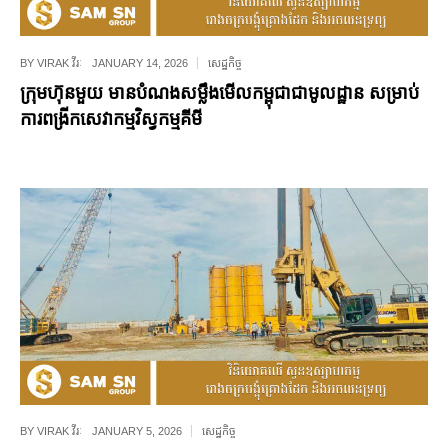
BY
VIRAK វីរៈ
JANUARY 14, 2026
សេដ្ឋកិច្ច
ក្រុមហ៊ុនមួយ មានបំណងសម្លឹងមើលកម្ពុជាជាមូលដ្ឋាន សម្រាប់
ការពង្រីកសេវាកម្មវិស្វកម្មគីមី
BY
VIRAK វីរៈ
JANUARY 5, 2026
សេដ្ឋកិច្ច