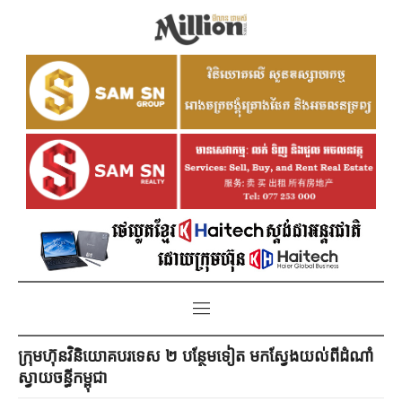
ក្រុមហ៊ុនវិនិយោគបរទេស ២ បន្ថែមទៀត មក​ស្វែងយល់ពី​​ដំណាំ
ស្វាយចន្ធីកម្ពុជា