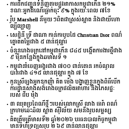
ការដឹកជញ្ជូនទំនិញតាមផ្លូវអាកាសកម្ពុជាកើន ២១%
ខណៈអ្នកដំណើរធ្លាក់ចុះ ៩% ក្នុងរយៈពេល ៧ខែ
រ៉ូប Marshell នីមួយៗពិតជាស្រស់ស្អាត និងជាយីហោ
ល្បីល្បាញ
សេដ្ឋិនី ទ្រី ដាណា កាន់កាបូបដៃ Christian Dior ពណ៌
ត្នោតតម្លៃជាង ៥ ពាន់ដុល្លារ
ចំនួន​រោងចក្រ​នៅ​កម្ពុជា​កើន​ ​៨៤៥​ ​បង្កើត​ការងារ​ថ្មី​ជាង​
​៩​ ​ម៉ឺន​កន្លែង​ក្នុង​ឆមាស​ទី ​១​
កម្ពុជានាំចេញអង្ករជាង ៧០០ ពាន់តោន រកចំណូល
បានជាង ៤១៥ លានដុល្លារ ក្នុង ៧ ខែ
កូនស្រីច្បងអ្នកឧកញ៉ា គិត ម៉េង បង្ហាញខ្លួនក្នុងពិធីបើក
ការដ្ឋានសាងសង់រោងចក្រផលិតអាហារ និងភេសជ្ជៈ
របស់ ជីប ម៉ុង
៣ ឈុតប្រពៃណីថ្មីៗរបស់លោកស្រី លាង ធារ៉ា ពណ៌
ក្រហមឆេះឆិល ស្អាត ​ស៊ីវិល័យ សមនឹងរូបសម្ផស្ស
គិត​ត្រឹមត្រីមាស​ទី​២​ ​ឆ្នាំ​២០២៦​ បរធន​បាលកិច្ច​កម្ពុជា​ ​
មាន​ទំហំ​ទ្រព្យ​សរុប​ ​២.៦៩​ ​ពាន់លាន​ដុល្លារ​