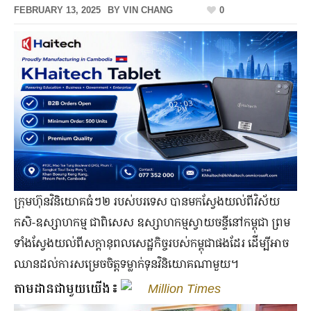
FEBRUARY 13, 2025
BY
VIN CHANG
0
ក្រុមហ៊ុន​វិនិយោគ​ធំ​ៗ​២ របស់​បរទេស បាន​មក​ស្វែងយល់​ពី​វិស័យ​
កសិ-ឧស្សាហកម្ម ជាពិសេស ឧស្សាហកម្ម​ស្វាយ​ចន្ទី​នៅ​កម្ពុជា ព្រម​
ទាំង​ស្វែងយល់​ពី​សក្ដានុពល​សេដ្ឋកិច្ច​របស់​កម្ពុជា​ផង​ដែរ ដើម្បី​អាច​
ឈាន​ដល់​ការ​សម្រេច​ចិត្ត​ទម្លាក់​ទុន​វិនិយោគ​ណា​មួយ។
តាមដានជាមួយយើង៖
Million Times