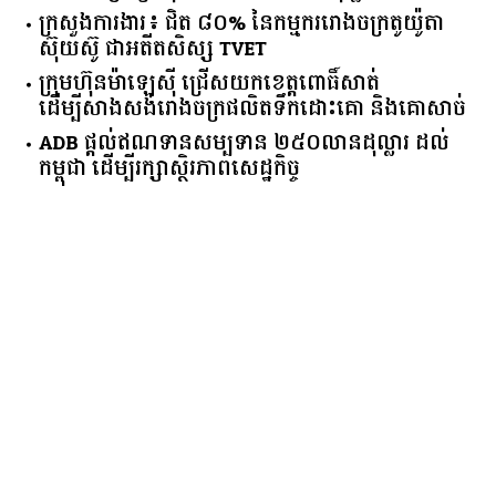
ក្រសួង​ការងារ​៖ ​ជិត​ ​៨០​% ​នៃ​កម្មករ​រោងចក្រ​តូយ៉ូតា ​
ស៊ុយ​ស៊ូ ​ជា​អតីត​សិស្ស​ ​TVET​
ក្រុមហ៊ុន​ម៉ាឡេស៊ី ជ្រើសយកខេត្ដពោធិ៍សាត់
ដើម្បីសាងសង់រោងចក្រផលិតទឹកដោះគោ និងគោសាច់
ADB ផ្តល់ឥណទានសម្បទាន ២៥០លានដុល្លារ ដល់
កម្ពុជា ដើម្បីរក្សាស្ថិរភាពសេដ្ឋកិច្ច