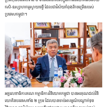
កសិ-ឧស្សាហកម្ម​ស្វាយ​ចន្ទី ដែល​ជា​វិស័យកំពុង​រីក​ចម្រើន​របស់​
ប្រទេស​កម្ពុជា។
អគ្គលេខាធិការ​គណៈកម្មាធិការ​វិនិយោគ​កម្ពុជា បានអរ​គុណ​ដល់​​វិនិ
យោគិន​បរទេស​ទាំង ២ ក្រុម ដែល​បាន​ចាប់​អារម្មណ៍​បណ្ដាក់​ទុន​