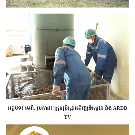
​អត្ថបទ៖ មេរ៉ា, រូបភាព៖ ក្រុមប្រឹក្សាអភិវឌ្ឍន៍កម្ពុជា
និង ARDB
TV