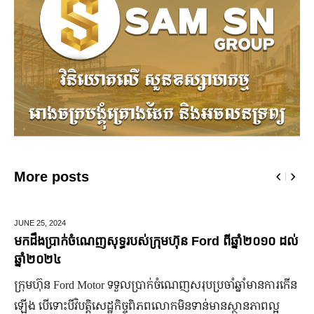
More posts
MARCH 14,
2025
មកស្គាល់ពីប្រេននៃ​ fashion គ្រឿងពេជ្ររបស់សេដ្ឋីនី ម៉ៅ
ចំណាន
មហាជន​ពិតជា​ស្គាល់​សេដ្ឋី​នី ម៉ៅ ចំណាន បាន​យ៉ាង​ច្បាស់​ទាំង​
កិត្តិយស កេរ្តិ៍ឈ្មោះ និង​ស្នាដៃ​ក្នុង​សង្គម។ សេដ្ឋី​នី​រូប​នេះ​ជា​មនុស្ស​