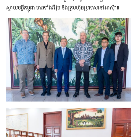
ស្វាយ​ចន្ធី​កម្ពុជា មាន​ទាំង​អឺរ៉ុប និង​ក្រុមហ៊ុន​ប្រទេស​នៅអាស៊ី៕