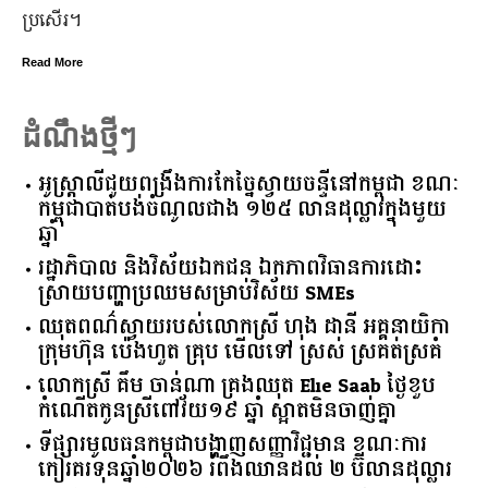
មិន​ប្រកាន់​ខ្លួន តែងតែ​ឱនលំទោន​ដាក់​អ្នក​ដទៃ​មុន​ជានិច្ច
Read More
ដំណឹងថ្មីៗ
អូស្ត្រាលី​ជួយ​ពង្រឹង​ការ​កែច្នៃ​ស្វាយចន្ទី​នៅ​កម្ពុជា​ ​ខណៈ​
កម្ពុជា​បាត់បង់​ចំណូល​ជាង​ ​១២៥​ ​លាន​ដុល្លារ​ក្នុង​មួយ​
ឆ្នាំ​
រដ្ឋាភិបាល​ ​និង​វិស័យ​ឯកជន ​ឯកភាព​វិធានការ​ដោះ
ស្រាយ​បញ្ហា​ប្រឈម​​សម្រាប់​វិស័យ​ ​SMEs​
ឈុតពណ៌ស្វាយរបស់លោកស្រី ហុង ដានី អគ្គ​នាយិកា​
ក្រុមហ៊ុន ប៉េងហួត គ្រុប មើលទៅ ស្រស់ ស្រគត់ស្រគំ
លោកស្រី គឹម ចាន់ណា គ្រងឈុត Elie Saab ថ្ងៃខួប
កំណើតកូនស្រីពៅវ័យ១៩ ឆ្នាំ ស្អាតមិនចាញ់គ្នា
ទីផ្សារ​មូលធន​កម្ពុជា​បង្ហាញ​សញ្ញា​វិជ្ជមាន​ ​ខណៈ​ការ​
កៀរគរ​ទុន​ឆ្នាំ​២០២៦​ ​រំពឹង​ឈានដល់​ ​២​ ​ប៊ីលាន​ដុល្លារ​