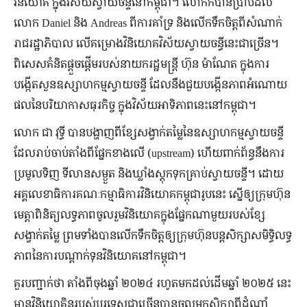
វិនិយោគ ក្នុង​វិស័យ​ស្វាយ​ចន្ទី​នៅ​កម្ពុជា។ លោកក៏​បាន​ប្រាប់​ដល់​
លោក Daniel និង Andreas ពី​ការ​គាំទ្រ និង​លើក​ទឹកចិត្ត​ពី​សំណាក់​
រាជរដ្ឋាភិបាល លើ​គម្រោង​វិនិយោគ​វិស័យ​ស្វាយ​ចន្ធី​នេះ​ជាច្រើន។
ពិសេស​គំនិត​ផ្ដួចផ្ដើម​របស់​នាយក​រដ្ឋមន្ត្រី ហ៊ុន ម៉ាណែត ក្នុង​ការ​
បង្កើត​សួន​ឧស្សាហកម្ម​ស្វាយ​ចន្ទី ដែល​នឹង​ជួយ​បង្កើន​ភាព​អំណោយ​
ផល​នៃ​បរិយាកាស​ធុរកិច្ច ក្នុង​វិស័យ​អាទិភាព​នេះ​នៅ​កម្ពុជា។
លោក ជា វុទ្ធី បាន​បង្ហាញ​ពី​ខ្សែ​សង្វាក់​តម្លៃ​នៃ​ឧស្សាហកម្ម​ស្វាយ​ចន្ទី
ដែល​រាប់​ចាប់​តាំងពី​ផ្នែក​ខាង​លើ (upstream) ហើយ​ពាក់ព័ន្ធ​នឹង​ការ​
ប្រមូល​ទិញ ទី​លាន​សម្ងួត និង​ឃ្លាំង​ស្តុក​ទុក​គ្រាប់​ស្វាយចន្ទី។ ដោយ​
អគ្គលេខាធិការ​គណៈកម្មាធិការ​វិនិយោគ​កម្ពុជា​រូប​នេះ ស្នើ​ឲ្យ​ក្រុមហ៊ុន​
មេត្តា​ពិនិត្យ​លទ្ធភាព​ចូលរួម​វិនិយោគ​ក្នុង​ផ្នែក​ណា​មួយ​របស់​ខ្សែ​
សង្វាក់​តម្លៃ ព្រម​ទាំង​បាន​លើក​ទឹក​ចិត្ត​ឲ្យ​ក្រុមហ៊ុន​បន្ត​សិក្សា​សមិទ្ធិ​លទ្ធ
ភាព​នៃ​ការ​បណ្ដាក់​ទុន​វិនិយោគ​នៅ​កម្ពុជា។
គួរ​បញ្ជាក់​ថា តាំងពី​ចុងឆ្នាំ ២០២៤ រហូត​មក​ដល់​ដើម​ឆ្នាំ ២០២៥ នេះ
មាន​វិនិយោគិន​របស់​បរទេស​ជាច្រើន​បាន​ចូល​មក​សិក្សា​ពី​ដំណាំ​