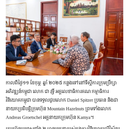
កាលពី​ថ្ងៃ១១ ខែ​កុម្ភៈ ឆ្នាំ ២០២៥ កន្លង​ទៅ​នៅ​ទីស្ដីការ​ក្រុម​ប្រឹក្សា​
អភិវឌ្ឍន៍​កម្ពុជា លោក ជា វុទ្ធី អគ្គលេខាធិការ​គណៈកម្មាធិការ​
វិនិយោគ​កម្ពុជា បាន​ទទួល​ជួប​លោក Daniel Spitzer ប្រធាន និង​ជា​
នាយក​ប្រតិបត្តិ​ក្រុមហ៊ុន Mountain Hazelnuts ព្រម​ទាំង​លោក
Andreas Groetschel អគ្គនាយក​ក្រុមហ៊ុន Kamya។
ក្រុមហ៊ុន​បរទេស​ទាំង ២ ​មាន​ចេតនា​របស់​ក្នុង​ការ​វិនិយោគ​លើ​វិស័យ​