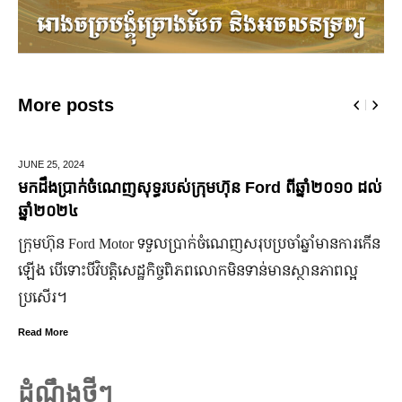
More posts
5,
2024
MARCH 1
ប្រាក់ចំណេញសុទ្ធរបស់ក្រុមហ៊ុន Ford ពីឆ្នាំ២០១០ ដល់
មកស្គាល
២០២៤
ចំណា
ហ៊ុន Ford Motor ទទួលប្រាក់ចំណេញសរុបប្រចាំឆ្នាំមានការកើន
មហាជន​ពិ
ើទោះបីវិបត្តិសេដ្ឋកិច្ចពិភពលោកមិនទាន់មានស្ថានភាពល្អ
កិត្តិយស 
រ។
មិន​ប្រក
ore
Read Mor
ដំណឹងថ្មីៗ