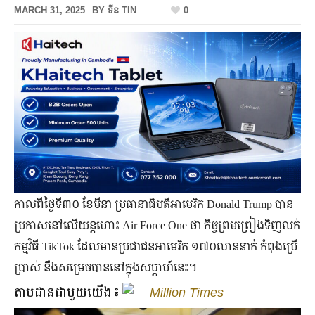
MARCH 31, 2025
BY
ទីន TIN
0
កាលពីថ្ងៃទី៣០ ខែមីនា ប្រធានាធិបតីអាមេរិក Donald Trump បាន
ប្រកាសនៅលើយន្តហោះ Air Force One ថា កិច្ចព្រមព្រៀងទិញលក់
កម្មវិធី TikTok ដែលមានប្រជាជនអាមេរិក ១៧០លាននាក់ កំពុងប្រើ
ប្រាស់ នឹងសម្រេចបាននៅក្នុងសប្ដាហ៍នេះ។
តាមដានជាមួយយើង៖
Million Times