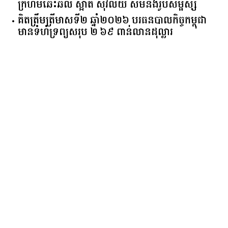
ក្រហមឆេះឆិល ស្អាត ​ស៊ីវិល័យ សមនឹងរូបសម្ផស្ស
គិត​ត្រឹមត្រីមាស​ទី​២​ ​ឆ្នាំ​២០២៦​ បរធន​បាលកិច្ច​កម្ពុជា​ ​
មាន​ទំហំ​ទ្រព្យ​សរុប​ ​២.៦៩​ ​ពាន់លាន​ដុល្លារ​