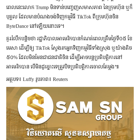
ពេលនេះលោក Trump មិនទាន់បញ្ចេញសមាសភាព នៃក្រុមហ៊ុន ឬក៏
បុគ្គល ដែលមានបំណងចង់ទិញកម្មវិធី TikTok ពីក្រុមហ៊ុនចិន
ByteDance នៅឡើយនោះទេ។
គួររំលឹកបន្តិចថា រដ្ឋាភិបាលអាមេរិកបានកំណត់ពេលត្រឹមថ្ងៃទី០៥ ខែ
មេសា ដើម្បីឲ្យ TikTok ស្វែងរកអ្នកទិញកម្មវិធីទាំងស្រុង ឬយ៉ាងតិច
៥០% ដែលមិនមែនជាជនជាតិចិន ដើម្បីអាចបន្តប្រតិបត្តិការនៅ
អាមេរិកបាន បើមិនដូច្នោះទេត្រូវបិទប្រតិបត្តិការចោលតែម្ដង៕
អត្ថបទ៖ Luffy រូបភាព៖ Reuters