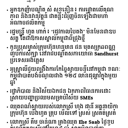
អ្នកឧកញ៉ាបណ្ឌិត សំ សុខនឿន៖ ការផ្តោតលើគុណ
ភាព និងនវានុវត្តន៍ ជាគន្លឹះជំរុញចិនឡើងជាមហា
អំណាចផលិតកម្ម
រដ្ឋមន្ត្រី ហួត ហាក់៖ “រដូវកាលបៃតង” មិនមែនជាឧប
សគ្គ តែជាឱកាសស្គាល់កម្ពុជាពីជ្រុងថ្មី
កូនប្រុសម្ចាស់ក្រុមហ៊ុនហនុមាន ផន មុតសុក្រឆពណ្ណ
ញ្ចប់ការសិក្សា នៅរាជបណ្ឌិតសភាយោធា Sandhurst
ប្រទេសអង់គ្លេស
អូស្ត្រាលី​ជួយ​ពង្រឹង​ការ​កែច្នៃ​ស្វាយចន្ទី​នៅ​កម្ពុជា​ ​ខណៈ​
កម្ពុជា​បាត់បង់​ចំណូល​ជាង​ ​១២៥​ ​លាន​ដុល្លារ​ក្នុង​មួយ​
ឆ្នាំ​
រដ្ឋាភិបាល​ ​និង​វិស័យ​ឯកជន ​ឯកភាព​វិធានការ​ដោះ
ស្រាយ​បញ្ហា​ប្រឈម​​សម្រាប់​វិស័យ​ ​SMEs​
ឈុតពណ៌ស្វាយរបស់លោកស្រី ហុង ដានី អគ្គ​នាយិកា​
ក្រុមហ៊ុន ប៉េងហួត គ្រុប មើលទៅ ស្រស់ ស្រគត់ស្រគំ
លោកស្រី គឹម ចាន់ណា គ្រងឈុត Elie Saab ថ្ងៃខួប