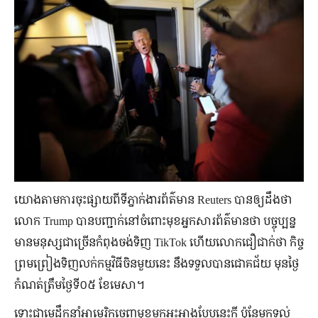
យោងតាមការចុះផ្សាយពីទីភ្នាក់ងារព័ត៌មាន Reuters បានឲ្យដឹងថា
លោក Trump បានបញ្ជាក់នៅចំពោះមុខអ្នកសារព័ត៌មានថា បច្ចុប្បន្ន
មានមនុស្សជាច្រើនកំពុងចង់ទិញ TikTok ហើយលោកជឿជាក់ថា កិច្ច
ព្រមព្រៀងទិញលក់កម្មវិធីចិនមួយនេះ នឹងទទួលបានជោគជ័យ មុនថ្ងៃ
កំណត់ត្រឹមថ្ងៃទី០៥ ខែមេសា។
ទោះជាមេដឹកនាំអាមេរិកចេញមុខមកអះអាងបែបនេះក្ដី ប៉ុន្តែមកទល់