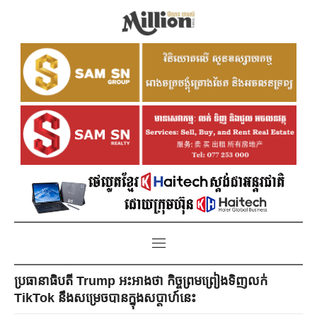
ប្រធានាធិបតី Trump អះអាងថា កិច្ចព្រមព្រៀងទិញលក់
TikTok នឹងសម្រេចបានក្នុងសប្ដាហ៍នេះ