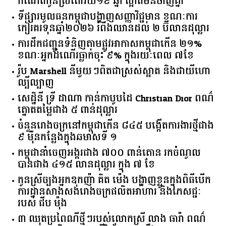
កំណើតកូនស្រីពៅវ័យ១៩ ឆ្នាំ ស្អាតមិនចាញ់គ្នា
ទីផ្សារ​មូលធន​កម្ពុជា​បង្ហាញ​សញ្ញា​វិជ្ជមាន​ ​ខណៈ​ការ​
កៀរគរ​ទុន​ឆ្នាំ​២០២៦​ ​រំពឹង​ឈានដល់​ ​២​ ​ប៊ីលាន​ដុល្លារ​
ការដឹកជញ្ជូនទំនិញតាមផ្លូវអាកាសកម្ពុជាកើន ២១%
ខណៈអ្នកដំណើរធ្លាក់ចុះ ៩% ក្នុងរយៈពេល ៧ខែ
រ៉ូប Marshell នីមួយៗពិតជាស្រស់ស្អាត និងជាយីហោ
ល្បីល្បាញ
សេដ្ឋិនី ទ្រី ដាណា កាន់កាបូបដៃ Christian Dior ពណ៌
ត្នោតតម្លៃជាង ៥ ពាន់ដុល្លារ
ចំនួន​រោងចក្រ​នៅ​កម្ពុជា​កើន​ ​៨៤៥​ ​បង្កើត​ការងារ​ថ្មី​ជាង​
​៩​ ​ម៉ឺន​កន្លែង​ក្នុង​ឆមាស​ទី ​១​
កម្ពុជានាំចេញអង្ករជាង ៧០០ ពាន់តោន រកចំណូល
បានជាង ៤១៥ លានដុល្លារ ក្នុង ៧ ខែ
កូនស្រីច្បងអ្នកឧកញ៉ា គិត ម៉េង បង្ហាញខ្លួនក្នុងពិធីបើក
ការដ្ឋានសាងសង់រោងចក្រផលិតអាហារ និងភេសជ្ជៈ
របស់ ជីប ម៉ុង
៣ ឈុតប្រពៃណីថ្មីៗរបស់លោកស្រី លាង ធារ៉ា ពណ៌