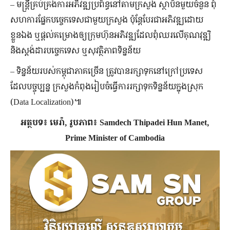
– មន្ត្រី​គ្រប់គ្រង​ការ​អភិវឌ្ឍ​ប្រព័ន្ធ​នៅ​តាម​ក្រសួង ស្ថាប័ន​មួយ​ចំនួន ពុំ​
សហការ​ផ្នែក​បច្ចេកទេស​ជាមួយ​ក្រសួង ប៉ុន្តែ​បែរ​ជា​អភិវឌ្ឍ​ដោយ​
ខ្លួនឯង ឬ​ផ្ដល់​គម្រោង​ឲ្យ​ក្រុមហ៊ុន​អភិវឌ្ឍ​ដែល​ពុំ​ឈរ​លើ​គុណវុឌ្ឍិ
និង​ស្តង់ដារ​បច្ចេកទេស ឬ​សុវត្ថិភាព​ទិន្នន័យ
– ទិន្នន័យ​របស់​កម្ពុជា​ភាគច្រើន ត្រូវ​បាន​រក្សា​ទុក​នៅ​ក្រៅ​ប្រទេស
ដែល​បច្ចុប្បន្ន ក្រសួង​កំពុង​រៀបចំ​ធ្វើ​ការ​រក្សា​ទុក​ទិន្នន័យ​ក្នុងស្រុក
(Data Localization)៕
អត្ថបទ៖ មេរ៉ា, រូបភាព៖ Samdech Thipadei Hun Manet,
Prime Minister of Cambodia