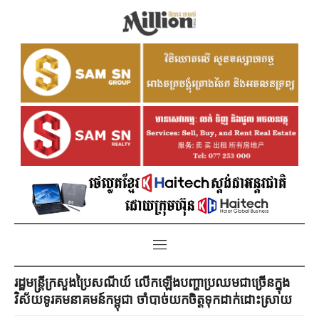
រដ្ឋមន្ត្រី​ក្រសួង​ប្រៃសណីយ៍ លើកឡើងបញ្ហាប្រឈមជាច្រើនក្នុង
វិស័យទូរគមនាគមន៍កម្ពុជា ចាំបាច់យកចិត្តទុកដាក់ដោះស្រាយ