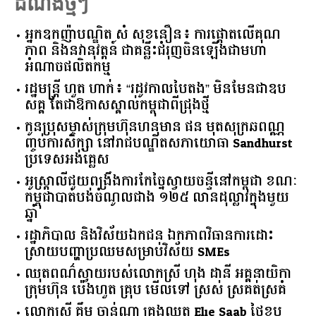
ដំណឹងថ្មីៗ
អ្នកឧកញ៉ាបណ្ឌិត សំ សុខនឿន៖ ការផ្តោតលើគុណ
ភាព និងនវានុវត្តន៍ ជាគន្លឹះជំរុញចិនឡើងជាមហា
អំណាចផលិតកម្ម
រដ្ឋមន្ត្រី ហួត ហាក់៖ “រដូវកាលបៃតង” មិនមែនជាឧប
សគ្គ តែជាឱកាសស្គាល់កម្ពុជាពីជ្រុងថ្មី
កូនប្រុសម្ចាស់ក្រុមហ៊ុនហនុមាន ផន មុតសុក្រឆពណ្ណ
ញ្ចប់ការសិក្សា នៅរាជបណ្ឌិតសភាយោធា Sandhurst
ប្រទេសអង់គ្លេស
អូស្ត្រាលី​ជួយ​ពង្រឹង​ការ​កែច្នៃ​ស្វាយចន្ទី​នៅ​កម្ពុជា​ ​ខណៈ​
កម្ពុជា​បាត់បង់​ចំណូល​ជាង​ ​១២៥​ ​លាន​ដុល្លារ​ក្នុង​មួយ​
ឆ្នាំ​
រដ្ឋាភិបាល​ ​និង​វិស័យ​ឯកជន ​ឯកភាព​វិធានការ​ដោះ
ស្រាយ​បញ្ហា​ប្រឈម​​សម្រាប់​វិស័យ​ ​SMEs​
ឈុតពណ៌ស្វាយរបស់លោកស្រី ហុង ដានី អគ្គ​នាយិកា​
ក្រុមហ៊ុន ប៉េងហួត គ្រុប មើលទៅ ស្រស់ ស្រគត់ស្រគំ
លោកស្រី គឹម ចាន់ណា គ្រងឈុត Elie Saab ថ្ងៃខួប