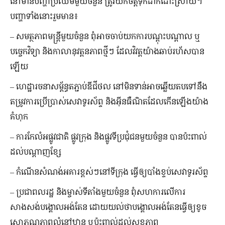
នៅ​មាន​បញ្ហា​ប្រឈម​មួយ​ចំនួន ត្រូវ​យក​ចិត្ត​ទុក​ដាក់​ដោះស្រាយ។
បញ្ហា​ទាំង​នោះ​រួមមាន៖
– សមត្ថភាព​មន្ត្រី​មួយ​ចំនួន ពុំ​អាច​ចាប់​យក​ការ​បណ្ដុះបណ្ដាល ឬ​
បច្ចេកវិទ្យា និង​កាលានុវត្តនភាព​ថ្មី​ៗ ដែល​វិវត្ត​យ៉ាង​ឆាប់រហ័ស​បាន​
ឡើយ
– ហេដ្ឋារចនាសម្ព័ន្ធ​តភ្ជាប់​ឌីជីថល នៅ​មិន​ទាន់​អាច​ឆ្លើយ​តប​ទៅ​នឹង​
តម្រូវការ​ប្រើប្រាស់​សេវា​ទូរស័ព្ទ និង​អ៊ីនធឺណិត​ដែល​កើន​ឡើង​យ៉ាង​
គំហុក
– ការ​កែ​លំអ​ផ្លូវជាតិ ផ្លូវ​ក្រុង និង​ផ្លូវ​ទីប្រជុំជន​មួយ​ចំនួន បាន​ប៉ះពាល់​
ដល់​បណ្ដាញ​​ខ្សែ
– កំណើន​សំណង់​អគារ​ខ្ពស់​ៗ​នៅ​ទីក្រុង ធ្វើឲ្យ​បាំង​ខ្ទប់​សេវា​ទូរស័ព្ទ
– ប្រជាពលរដ្ឋ និង​ម្ចាស់​ទីតាំង​មួយ​ចំនួន ពុំ​សហការ​លើ​ការ​
សាងសង់​បង្គោល​អង់តែន ដោយ​យល់​ថាបង្គោល​អង់តែន​ធ្វើឲ្យ​ខូច​
សោភណភាព​លំនៅឋាន ឬ​ប៉ះពាល់​ដល់​សុខភាព