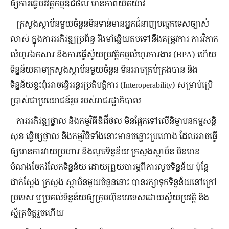
ឲ្យ​ការ​ធ្វើ​បរិវត្ត​កម្ម​ឌីជីថល មាន​ភាព​យឺតយ៉ាវ
– ក្រសួង​ស្ថាប័ន​មួយ​ចំនួន​មិនទាន់​មាន​អ្នក​ជំនាញ​បច្ចេកទេស​ច្បាស់
លាស់ ក្នុង​ការ​អភិវឌ្ឍ​ប្រព័ន្ធ រឹងមាំ​ឆ្លើយ​តប​ទៅ​នឹង​តម្រូវការ ការ​វិភាគ​
លំហូរ​ឯកសារ និង​ការ​ធ្វើ​ស្វ័យ​ប្រវត្តិ​កម្ម​លំហូរ​ការងារ (BPA) ហើយ​
ទិន្នន័យ​តាម​ក្រសួង​ស្ថាប័ន​មួយ​ចំនួន មិន​អាច​គ្រប់គ្រង​បាន និង​
ទិន្នន័យ​ខ្លះ​ពុំ​អាច​ធ្វើ​អន្តរ​ប្រតិបត្តិ​ការ (Interoperability) សម្រាប់​ប្រើ
ប្រាស់​ជា​​ប្រយោជន៍​រួម របស់​រាជរដ្ឋាភិបាល​
– ការ​អភិវឌ្ឍ​ថ្នាល និង​កម្មវិធី​ឌីជីថល មិន​ផ្អែក​ទៅ​លើ​និម្មាបនកម្ម​សន្តិ
សុខ ធ្វើឲ្យ​ថ្នាល និង​កម្មវិធី​ទាំងនោះ​មាន​ចន្លោះ​ប្រហោង ដែល​អាច​ធ្វើ​
ឲ្យ​មាន​ការ​វាយ​ប្រហារ និង​លួច​ទិន្នន័យ ក្រសួង​ស្ថាប័ន មិន​មាន​
បំណង​ចែករំលែក​ទិន្នន័យ ដោយ​ព្រួយបារម្ភ​ពី​ការ​លួច​ទិន្នន័យ ប៉ុន្តែ​
ជាក់ស្ដែង ក្រសួង ស្ថាប័ន​មួយ​ចំនួន​នោះ បាន​រក្សា​ទុក​ទិន្នន័យ​នៅ​ក្រៅ​
ប្រទេស ឬ​ប្រគល់​ទិន្នន័យ​ឲ្យ​ក្រុមហ៊ុន​បរទេស​ដោយ​ស្វ័យប្រវត្តិ និង​
ស្ម័គ្រចិត្ត​រួច​ហើយ