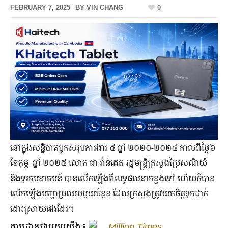
FEBRUARY 7, 2025
BY
VIN CHANG
0
នៅ​ក្នុង​សន្និបាត​បូក​សរុប​ការងារ ៥ ឆ្នាំ ២០២០-២០២៤ កាលពី​ថ្ងៃ៦
ខែកុម្ភៈ ឆ្នាំ ២០២៥ លោក ជា វ៉ាន់ដេត រដ្ឋមន្ត្រី​ក្រសួង​ប្រៃសណីយ៍
និង​ទូរគមនាគមន៍ បាន​លើក​ឡើង​ពី​លទ្ធផល​នា​​កន្លង​ទៅ ហើយ​ក៏​បាន​
លើក​ឡើង​បញ្ហា​ប្រឈម​មួយ​ចំនួន ដែល​ក្រសួង​ត្រូវ​យក​ចិត្ត​ទុក​ដាក់​
ដោះស្រាយ​ផង​ដែរ។
តាមដានជាមួយយើង៖
Million Times