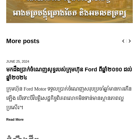
More posts
MARCH 14,
2025
ពីឆ្នាំ២០១០ ដល់
មកស្គាល់ពីប្រេននៃ​ fashion គ្រឿងពេជ្ររបស់សេដ
ចំណាន
ាំឆ្នាំមានការកើន
មហាជន​ពិតជា​ស្គាល់​សេដ្ឋី​នី ម៉ៅ ចំណាន បាន​យ៉ាង​ច្
នស្ថានភាពល្អ
កិត្តិយស កេរ្តិ៍ឈ្មោះ និង​ស្នាដៃ​ក្នុង​សង្គម។ សេដ្ឋី​នី​រូប
មិន​ប្រកាន់​ខ្លួន តែងតែ​ឱនលំទោន​ដាក់​អ្នក​ដទៃ​មុន​ជានិ
Read More