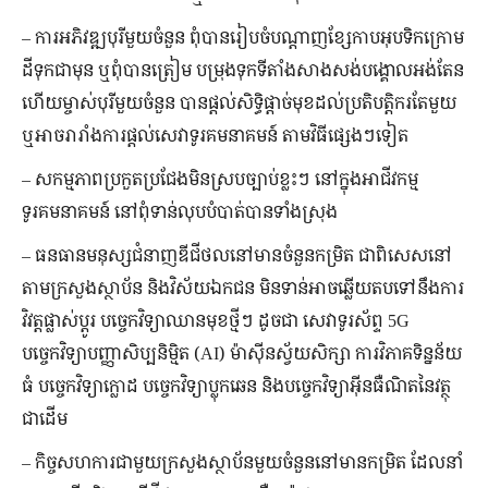
– ការ​អភិវឌ្ឍ​បុរី​មួយ​ចំនួន ពុំ​បាន​រៀបចំ​បណ្ដាញ​ខ្សែកាប​អុបទិក​ក្រោម​
ដី​ទុក​ជាមុន ឬ​ពុំ​បាន​ត្រៀម បម្រុង​ទុក​ទីតាំង​សាងសង់​បង្គោល​អង់តែន
ហើយ​ម្ចាស់​បុរី​មួយ​ចំនួន បាន​ផ្ដល់​សិទ្ធិ​ផ្ដាច់​មុខ​ដល់​ប្រតិបត្តិ​ករ​តែ​មួយ
ឬ​អាច​រារាំង​ការ​ផ្ដល់​សេវា​ទូរគមនាគមន៍ តាម​វិធី​ផ្សេង​ៗ​ទៀត
– សកម្មភាព​ប្រកួតប្រជែង​មិន​ស្របច្បាប់​ខ្លះ​ៗ នៅ​ក្នុង​អាជីវកម្ម​
ទូរគមនាគមន៍ នៅ​ពុំ​ទាន់​លុប​បំបាត់​បាន​ទាំង​ស្រុង
– ធនធាន​មនុស្ស​ជំនាញ​ឌីជីថល​នៅ​មាន​ចំនួន​កម្រិត ជាពិសេស​នៅ​
តាម​ក្រសួង​ស្ថាប័ន និង​វិស័យ​ឯកជន មិនទាន់​អាច​ឆ្លើយ​តប​ទៅ​នឹង​ការ​
វិវត្ត​ផ្លាស់ប្ដូរ បច្ចេកវិទ្យា​ឈាន​មុខ​ថ្មី​ៗ ដូចជា សេវា​ទូរស័ព្ទ 5G
បច្ចេកវិទ្យា​បញ្ញា​សិប្បនិម្មិត (AI) ម៉ាស៊ីន​ស្វ័យ​សិក្សា ការ​វិភាគ​ទិន្នន័យ​
ធំ បច្ចេកវិទ្យា​ក្លោដ បច្ចេកវិទ្យា​ប្លុក​ឆេន និង​បច្ចេកវិទ្យា​អ៊ីនធឺណិត​នៃ​វត្ថុ
ជាដើម
– កិច្ចសហការ​ជាមួយ​ក្រសួង​ស្ថាប័ន​មួយ​ចំនួន​នៅ​មាន​កម្រិត ដែល​នាំ