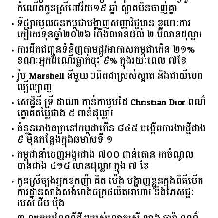
កំណើតកូនស្រីពៅវ័យ១៩ ឆ្នាំ ស្អាតមិនចាញ់គ្នា
ទីផ្សារ​មូលធន​កម្ពុជា​បង្ហាញ​សញ្ញា​វិជ្ជមាន​ ​ខណៈ​ការ​
កៀរគរ​ទុន​ឆ្នាំ​២០២៦​ ​រំពឹង​ឈានដល់​ ​២​ ​ប៊ីលាន​ដុល្លារ​
ការដឹកជញ្ជូនទំនិញតាមផ្លូវអាកាសកម្ពុជាកើន ២១%
ខណៈអ្នកដំណើរធ្លាក់ចុះ ៩% ក្នុងរយៈពេល ៧ខែ
រ៉ូប Marshell នីមួយៗពិតជាស្រស់ស្អាត និងជាយីហោ
ល្បីល្បាញ
សេដ្ឋិនី ទ្រី ដាណា កាន់កាបូបដៃ Christian Dior ពណ៌
ត្នោតតម្លៃជាង ៥ ពាន់ដុល្លារ
ចំនួន​រោងចក្រ​នៅ​កម្ពុជា​កើន​ ​៨៤៥​ ​បង្កើត​ការងារ​ថ្មី​ជាង​
​៩​ ​ម៉ឺន​កន្លែង​ក្នុង​ឆមាស​ទី ​១​
កម្ពុជានាំចេញអង្ករជាង ៧០០ ពាន់តោន រកចំណូល
បានជាង ៤១៥ លានដុល្លារ ក្នុង ៧ ខែ
កូនស្រីច្បងអ្នកឧកញ៉ា គិត ម៉េង បង្ហាញខ្លួនក្នុងពិធីបើក
ការដ្ឋានសាងសង់រោងចក្រផលិតអាហារ និងភេសជ្ជៈ
របស់ ជីប ម៉ុង