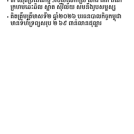
៣ ឈុតប្រពៃណីថ្មីៗរបស់លោកស្រី លាង ធារ៉ា ពណ៌
ក្រហមឆេះឆិល ស្អាត ​ស៊ីវិល័យ សមនឹងរូបសម្ផស្ស
គិត​ត្រឹមត្រីមាស​ទី​២​ ​ឆ្នាំ​២០២៦​ បរធន​បាលកិច្ច​កម្ពុជា​ ​
មាន​ទំហំ​ទ្រព្យ​សរុប​ ​២.៦៩​ ​ពាន់លាន​ដុល្លារ​