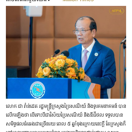
លោក ជា វ៉ាន់ដេត រដ្ឋមន្រ្តីក្រសួងប្រៃសណីយ៍ និង​ទូរគមនាគមន៍ បាន​
លើកឡើង​ថា បើ​ទោះបី​ជា​វិស័យ​ប្រៃសណីយ៍ និង​ឌីជីថល ទទួល​បាន​
សមិទ្ធផល​ធំធេង​ជាច្រើន​រយៈពេល ៥ ឆ្នាំ​ចុង​ក្រោយ​នេះ​ក្តី តែ​ក្រសួង​ក៏​