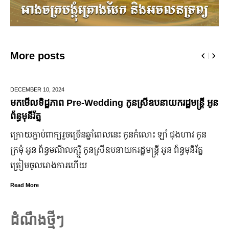
More posts
 10,
2024
JUNE 25,
20
ដ្ឋភាព Pre-Wedding កូនស្រីឧបនាយករដ្ឋមន្រ្តី អូន
មកដឹងប្រា
ន
ឆ្នាំ២០២៤
ាប់​ពាក្យ​រួច​ច្រើន​ឆ្នាំ​ពេលនេះ កូនកំលោះ ឡាំ ជុងហាវ កូន
ក្រុមហ៊ុន 
 ព័ន្ធមណីលក្ស្មី កូនស្រី​ឧបនាយករដ្ឋមន្ត្រី អូន ព័ន្ធមុនីរ័ត្ន
ឡើង បើទោះ
ូល​រោងការ​ហើយ
ប្រសើរ។
Read More
ដំណឹងថ្មីៗ