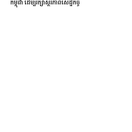
កម្ពុជា ដើម្បីរក្សាស្ថិរភាពសេដ្ឋកិច្ច