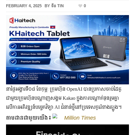
FEBRUARY 4, 2025
BY
ទីន TIN
0
នាថ្ងៃអង្គារទី០៤ ខែកុម្ភៈ ក្រុមហ៊ុន OpenAI បានប្រកាសចាប់ដៃគូ
ជាមួយក្រុមហ៊ុនបណ្ដាញសង្គម Kakao ក្នុងការបណ្ដាក់ទុនរួមគ្នា
លើការអភិវឌ្ឍន៍បច្ចេកវិទ្យា AI ជំនាន់ថ្មីនៅប្រទេសកូរ៉េខាងត្បូង។
តាមដានជាមួយយើង៖
Million Times