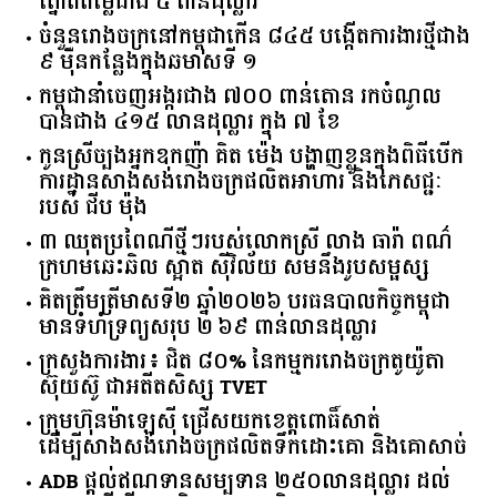
ត្នោតតម្លៃជាង ៥ ពាន់ដុល្លារ
ចំនួន​រោងចក្រ​នៅ​កម្ពុជា​កើន​ ​៨៤៥​ ​បង្កើត​ការងារ​ថ្មី​ជាង​
​៩​ ​ម៉ឺន​កន្លែង​ក្នុង​ឆមាស​ទី ​១​
កម្ពុជានាំចេញអង្ករជាង ៧០០ ពាន់តោន រកចំណូល
បានជាង ៤១៥ លានដុល្លារ ក្នុង ៧ ខែ
កូនស្រីច្បងអ្នកឧកញ៉ា គិត ម៉េង បង្ហាញខ្លួនក្នុងពិធីបើក
ការដ្ឋានសាងសង់រោងចក្រផលិតអាហារ និងភេសជ្ជៈ
របស់ ជីប ម៉ុង
៣ ឈុតប្រពៃណីថ្មីៗរបស់លោកស្រី លាង ធារ៉ា ពណ៌
ក្រហមឆេះឆិល ស្អាត ​ស៊ីវិល័យ សមនឹងរូបសម្ផស្ស
គិត​ត្រឹមត្រីមាស​ទី​២​ ​ឆ្នាំ​២០២៦​ បរធន​បាលកិច្ច​កម្ពុជា​ ​
មាន​ទំហំ​ទ្រព្យ​សរុប​ ​២.៦៩​ ​ពាន់លាន​ដុល្លារ​
ក្រសួង​ការងារ​៖ ​ជិត​ ​៨០​% ​នៃ​កម្មករ​រោងចក្រ​តូយ៉ូតា ​
ស៊ុយ​ស៊ូ ​ជា​អតីត​សិស្ស​ ​TVET​
ក្រុមហ៊ុន​ម៉ាឡេស៊ី ជ្រើសយកខេត្ដពោធិ៍សាត់
ដើម្បីសាងសង់រោងចក្រផលិតទឹកដោះគោ និងគោសាច់
ADB ផ្តល់ឥណទានសម្បទាន ២៥០លានដុល្លារ ដល់