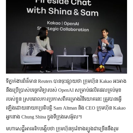
ទីភ្នាក់ងារព័ត៌មាន Reuters បានចុះផ្សាយថា ក្រុមហ៊ុន Kakao អះអាង
នឹងប្រើប្រាស់បច្ចេកវិទ្យារបស់ OpenAI សម្រាប់ផលិតផលគ្រប់មុខ
របស់ខ្លួន ស្របពេលការប្រកាសពីគម្រោងវិនិយោគនេះ ត្រូវបានធ្វើ
ឡើងដោយនាយកប្រតិបត្តិ Sam Altman និង CEO ក្រុមហ៊ុន Kakao
អ្នកនាង Chung Shina ក្នុងទីក្រុងសេអ៊ូល។
មហាសេដ្ឋីអាមេរិកបង្ហើបថា ក្រុមហ៊ុនកូរ៉េខាងត្បូងជាច្រើននឹងរួម