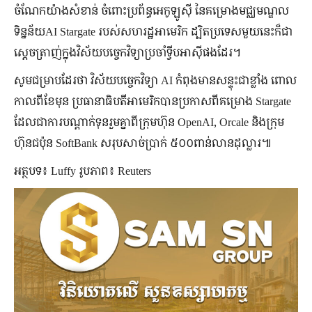
ចំណែកយ៉ាងសំខាន់ ចំពោះប្រព័ន្ធអេកូឡូស៊ី នៃគម្រោងមជ្ឈមណ្ឌល
ទិន្នន័យAI Stargate របស់សហរដ្ឋអាមេរិក ដ្បិតប្រទេសមួយនេះក៏ជា
ស្ដេចត្រាញ់ក្នុងវិស័យបច្ចេកវិទ្យាប្រចាំទ្វីបអាស៊ីផងដែរ។
សូមជម្រាបដែរថា វិស័យបច្ចេកវិទ្យា AI កំពុងមានសន្ទុះជាខ្លាំង ពោល
កាលពីខែមុន ប្រធានាធិបតីអាមេរិកបានប្រកាសពីគម្រោង Stargate
ដែលជាការបណ្ដាក់ទុនរួមគ្នាពីក្រុមហ៊ុន OpenAI, Orcale និងក្រុម
ហ៊ុនជប៉ុន SoftBank សរុបសាច់ប្រាក់ ៥០០ពាន់លានដុល្លារ៕
អត្ថបទ៖ Luffy រូបភាព៖ Reuters