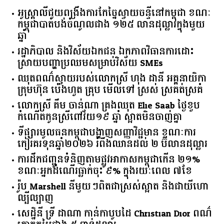
អូស្ត្រាលី​ជួយ​ពង្រឹង​ការ​កែច្នៃ​ស្វាយចន្ទី​នៅ​កម្ពុជា​ ​ខណៈ​
កម្ពុជា​បាត់បង់​ចំណូល​ជាង​ ​១២៥​ ​លាន​ដុល្លារ​ក្នុង​មួយ​
ឆ្នាំ​
រដ្ឋាភិបាល​ ​និង​វិស័យ​ឯកជន ​ឯកភាព​វិធានការ​ដោះ
ស្រាយ​បញ្ហា​ប្រឈម​​សម្រាប់​វិស័យ​ ​SMEs​
ឈុតពណ៌ស្វាយរបស់លោកស្រី ហុង ដានី អគ្គ​នាយិកា​
ក្រុមហ៊ុន ប៉េងហួត គ្រុប មើលទៅ ស្រស់ ស្រគត់ស្រគំ
លោកស្រី គឹម ចាន់ណា គ្រងឈុត Elie Saab ថ្ងៃខួប
កំណើតកូនស្រីពៅវ័យ១៩ ឆ្នាំ ស្អាតមិនចាញ់គ្នា
ទីផ្សារ​មូលធន​កម្ពុជា​បង្ហាញ​សញ្ញា​វិជ្ជមាន​ ​ខណៈ​ការ​
កៀរគរ​ទុន​ឆ្នាំ​២០២៦​ ​រំពឹង​ឈានដល់​ ​២​ ​ប៊ីលាន​ដុល្លារ​
ការដឹកជញ្ជូនទំនិញតាមផ្លូវអាកាសកម្ពុជាកើន ២១%
ខណៈអ្នកដំណើរធ្លាក់ចុះ ៩% ក្នុងរយៈពេល ៧ខែ
រ៉ូប Marshell នីមួយៗពិតជាស្រស់ស្អាត និងជាយីហោ
ល្បីល្បាញ
សេដ្ឋិនី ទ្រី ដាណា កាន់កាបូបដៃ Christian Dior ពណ៌