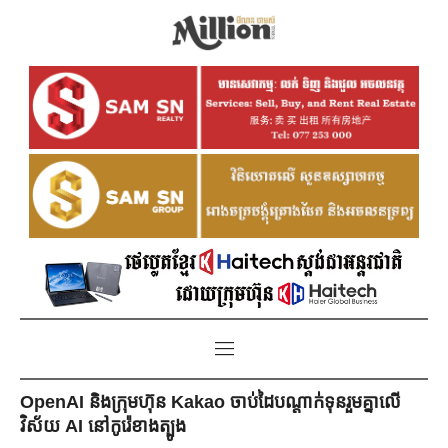
OpenAI និងក្រុមហ៊ុន Kakao ចាប់ដៃបណ្ដាក់ទុនរួមគ្នាលើ
វិស័យ AI នៅកូរ៉េខាងត្បូង