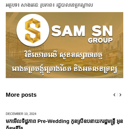
អត្ថបទ៖ សាងតេជៈ រូបភាព៖ រដ្ឋបាលខេត្តកណ្តាល
More posts
DECEMBER 10,
2024
មកមើលទិដ្ឋភាព Pre-Wedding កូនស្រីឧបនាយករដ្ឋមន្រ្តី អូន
ព័ន្ធមុនីរ័ត្ន