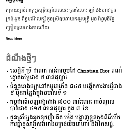
ក្រោយ​ភ្ជាប់​ពាក្យ​រួច​ច្រើន​ឆ្នាំ​ពេលនេះ កូនកំលោះ ឡាំ ជុងហាវ កូន
ក្រមុំ អូន ព័ន្ធមណីលក្ស្មី កូនស្រី​ឧបនាយករដ្ឋមន្ត្រី អូន ព័ន្ធមុនីរ័ត្ន
ត្រៀម​ចូល​រោងការ​ហើយ
Read More
ដំណឹងថ្មីៗ
សេដ្ឋិនី ទ្រី ដាណា កាន់កាបូបដៃ Christian Dior ពណ៌
ត្នោតតម្លៃជាង ៥ ពាន់ដុល្លារ
ចំនួន​រោងចក្រ​នៅ​កម្ពុជា​កើន​ ​៨៤៥​ ​បង្កើត​ការងារ​ថ្មី​ជាង​
​៩​ ​ម៉ឺន​កន្លែង​ក្នុង​ឆមាស​ទី ​១​
កម្ពុជានាំចេញអង្ករជាង ៧០០ ពាន់តោន រកចំណូល
បានជាង ៤១៥ លានដុល្លារ ក្នុង ៧ ខែ
កូនស្រីច្បងអ្នកឧកញ៉ា គិត ម៉េង បង្ហាញខ្លួនក្នុងពិធីបើក
ការដ្ឋានសាងសង់រោងចក្រផលិតអាហារ និងភេសជ្ជៈ