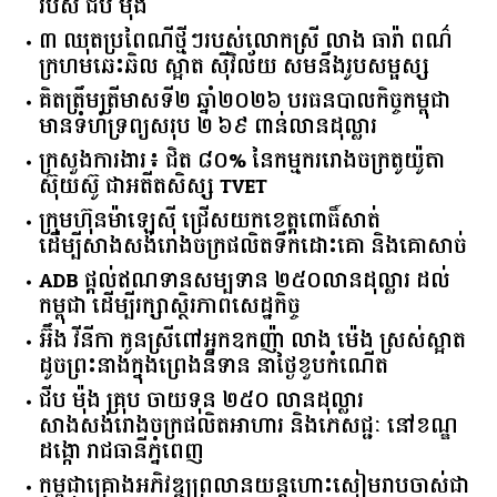
របស់ ជីប ម៉ុង
៣ ឈុតប្រពៃណីថ្មីៗរបស់លោកស្រី លាង ធារ៉ា ពណ៌
ក្រហមឆេះឆិល ស្អាត ​ស៊ីវិល័យ សមនឹងរូបសម្ផស្ស
គិត​ត្រឹមត្រីមាស​ទី​២​ ​ឆ្នាំ​២០២៦​ បរធន​បាលកិច្ច​កម្ពុជា​ ​
មាន​ទំហំ​ទ្រព្យ​សរុប​ ​២.៦៩​ ​ពាន់លាន​ដុល្លារ​
ក្រសួង​ការងារ​៖ ​ជិត​ ​៨០​% ​នៃ​កម្មករ​រោងចក្រ​តូយ៉ូតា ​
ស៊ុយ​ស៊ូ ​ជា​អតីត​សិស្ស​ ​TVET​
ក្រុមហ៊ុន​ម៉ាឡេស៊ី ជ្រើសយកខេត្ដពោធិ៍សាត់
ដើម្បីសាងសង់រោងចក្រផលិតទឹកដោះគោ និងគោសាច់
ADB ផ្តល់ឥណទានសម្បទាន ២៥០លានដុល្លារ ដល់
កម្ពុជា ដើម្បីរក្សាស្ថិរភាពសេដ្ឋកិច្ច
អ៊ឹង វីនីកា កូនស្រីពៅអ្នកឧកញ៉ា លាង ម៉េង ស្រស់ស្អាត
ដូចព្រះនាងក្នុងព្រេងនិទាន នាថ្ងៃខួបកំណើត
ជីប ម៉ុង គ្រុប ចាយទុន ២៥០ លានដុល្លារ
សាងសង់រោងចក្រផលិតអាហារ និងភេសជ្ជៈ នៅខណ្ឌ
ដង្កោ រាជធានីភ្នំពេញ
កម្ពុជា​គ្រោង​អភិវឌ្ឍ​ព្រលានយន្តហោះ​សៀមរាប​ចាស់​ជា​