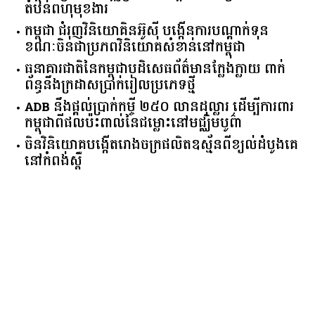
តំបន់​ពហុ​មុខងារ​
កម្ពុជា​ ​ជំរុញ​វិនិយោគិន​អ៊ូស៊ី ​បង្កើន​ការ​បណ្តាក់ទុន ​
ខណៈ​ចិន​ជា​ប្រភព​វិនិយោគ​សំខាន់​នៅ​កម្ពុជា​
ធនាគារ​ជាតិ​នៃ​កម្ពុជា​បដិសេធ​ព័ត៌មាន​ក្លែងក្លាយ ​ពាក់
ព័ន្ធ​នឹង​ក្រដាស​ប្រាក់​រៀល​ប្រភេទ​ថ្មី​
ADB​ ​នឹង​ផ្តល់​ប្រាក់​កម្ចី ​២៥០​ ​លាន​ដុល្លារ ​ដើម្បី​ការពារ​
កម្ពុជា​ពី​ផលប៉ះពាល់​នៃ​ជម្លោះ​នៅ​មជ្ឈិមបូព៌ា
ចិនវិនិយោគបង្កើតរោងចក្រផលិតឧស្ម័នពីខ្យល់ដំបូងគេ
នៅកំពង់ស្ពឺ