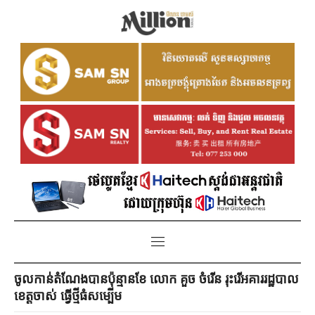
ចូលកាន់តំណែងបានប៉ុន្មានខែ លោក គួច ចំរើន រុះរើអគាររដ្ឋបាល
ខេត្តចាស់ ធ្វើថ្មីធំសម្បើម