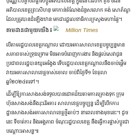
ប៉ុណ្ណោះបន្ទាប់ពីផ្លាស់ប្តូរអភិបាលខេត្ត ក្នុងនោះលោក គួច ចំរើន
អភិបាលខេត្តព្រះសីហនុ មកកាន់តំណែងជំនួសលោក គង់ សោភ័ណ្ឌ
ដែលត្រូវបានដំឡើងឋានៈមកជារដ្ឋលេខាធិការក្រសួងមហាផ្ទៃ។
តាមដានជាមួយយើង៖
Million Times
បើតាមរដ្ឋបាលខេត្តកណ្តាល ដោយអគារសាលាខេត្តបច្ចុប្បន្នមាន
សភាពចាស់ទ្រុឌទ្រោម មិនអាចបំពេញការងារ និងផ្តល់សេវាជូន
ប្រជាពលរដ្ឋបានយូរអង្វែង ទើបរដ្ឋបាលខេត្តកណ្តាលនឹងចាប់ផ្តើម
វាយអគារសាលាខេត្តចាស់ចោល ចាប់ពីថ្ងៃទី១ ខែតុលា
ឆ្នាំ២០២៤តទៅ។
ដើម្បីឱ្យការសាងសង់ទទួលបានជោគជ័យតាមការគ្រោងទុក ក្រុម
ហ៊ុនសាងសង់នឹងរុះរើអគារ សាលាខេត្តបច្ចុប្បន្ន ដើម្បីបើកការ
ដ្ឋានសាងសង់អគារសាលាខេត្តថ្មីឆាប់ៗ នាពេលខាងមុខនេះ។ ដូច
នេះ ទីចាត់ការ និងអង្គភាព ចំណុះរដ្ឋបាលខេត្ត នឹងធ្វើការផ្លាស់ប្តូរជា
បណ្តោះអាសន្ន៕