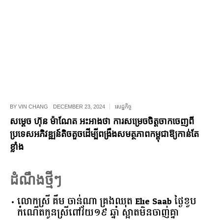
BY
VIN CHANG
DECEMBER 23, 2024
សេដ្ឋកិច្ច
សម្តេច ហ៊ុន ម៉ាណែត អះអាងថា ការសម្រេចចិត្តចាកចេញពី
ប្រទេសអភិវឌ្ឍន៍តិចតួចដើម្បីពង្រឹងសមត្ថភាពកម្ពុជាឱ្យកាន់តែ
ខ្លាំង
ដំណឹងថ្មីៗ
លោកស្រី គឹម ចាន់ណា គ្រងឈុត Elie Saab ថ្ងៃខួប
កំណើតកូនស្រីពៅវ័យ១៩ ឆ្នាំ ស្អាតមិនចាញ់គ្នា