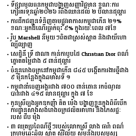
ទីផ្សារ​មូលធន​កម្ពុជា​បង្ហាញ​សញ្ញា​វិជ្ជមាន​ ​ខណៈ​ការ​
កៀរគរ​ទុន​ឆ្នាំ​២០២៦​ ​រំពឹង​ឈានដល់​ ​២​ ​ប៊ីលាន​ដុល្លារ​
ការដឹកជញ្ជូនទំនិញតាមផ្លូវអាកាសកម្ពុជាកើន ២១%
ខណៈអ្នកដំណើរធ្លាក់ចុះ ៩% ក្នុងរយៈពេល ៧ខែ
រ៉ូប Marshell នីមួយៗពិតជាស្រស់ស្អាត និងជាយីហោ
ល្បីល្បាញ
សេដ្ឋិនី ទ្រី ដាណា កាន់កាបូបដៃ Christian Dior ពណ៌
ត្នោតតម្លៃជាង ៥ ពាន់ដុល្លារ
ចំនួន​រោងចក្រ​នៅ​កម្ពុជា​កើន​ ​៨៤៥​ ​បង្កើត​ការងារ​ថ្មី​ជាង​
​៩​ ​ម៉ឺន​កន្លែង​ក្នុង​ឆមាស​ទី ​១​
កម្ពុជានាំចេញអង្ករជាង ៧០០ ពាន់តោន រកចំណូល
បានជាង ៤១៥ លានដុល្លារ ក្នុង ៧ ខែ
កូនស្រីច្បងអ្នកឧកញ៉ា គិត ម៉េង បង្ហាញខ្លួនក្នុងពិធីបើក
ការដ្ឋានសាងសង់រោងចក្រផលិតអាហារ និងភេសជ្ជៈ
របស់ ជីប ម៉ុង
៣ ឈុតប្រពៃណីថ្មីៗរបស់លោកស្រី លាង ធារ៉ា ពណ៌
ក្រហមឆេះឆិល ស្អាត ​ស៊ីវិល័យ សមនឹងរូបសម្ផស្ស