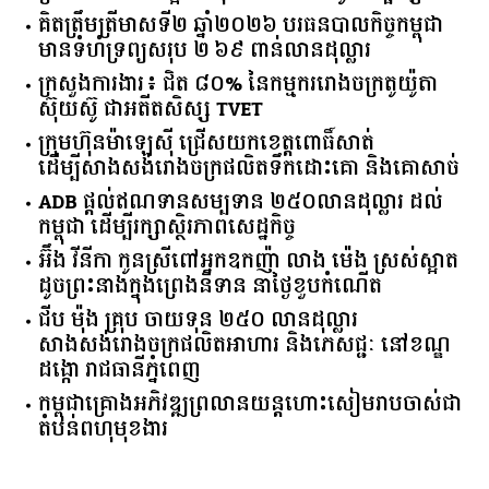
គិត​ត្រឹមត្រីមាស​ទី​២​ ​ឆ្នាំ​២០២៦​ បរធន​បាលកិច្ច​កម្ពុជា​ ​
មាន​ទំហំ​ទ្រព្យ​សរុប​ ​២.៦៩​ ​ពាន់លាន​ដុល្លារ​
ក្រសួង​ការងារ​៖ ​ជិត​ ​៨០​% ​នៃ​កម្មករ​រោងចក្រ​តូយ៉ូតា ​
ស៊ុយ​ស៊ូ ​ជា​អតីត​សិស្ស​ ​TVET​
ក្រុមហ៊ុន​ម៉ាឡេស៊ី ជ្រើសយកខេត្ដពោធិ៍សាត់
ដើម្បីសាងសង់រោងចក្រផលិតទឹកដោះគោ និងគោសាច់
ADB ផ្តល់ឥណទានសម្បទាន ២៥០លានដុល្លារ ដល់
កម្ពុជា ដើម្បីរក្សាស្ថិរភាពសេដ្ឋកិច្ច
អ៊ឹង វីនីកា កូនស្រីពៅអ្នកឧកញ៉ា លាង ម៉េង ស្រស់ស្អាត
ដូចព្រះនាងក្នុងព្រេងនិទាន នាថ្ងៃខួបកំណើត
ជីប ម៉ុង គ្រុប ចាយទុន ២៥០ លានដុល្លារ
សាងសង់រោងចក្រផលិតអាហារ និងភេសជ្ជៈ នៅខណ្ឌ
ដង្កោ រាជធានីភ្នំពេញ
កម្ពុជា​គ្រោង​អភិវឌ្ឍ​ព្រលានយន្តហោះ​សៀមរាប​ចាស់​ជា​
តំបន់​ពហុ​មុខងារ​