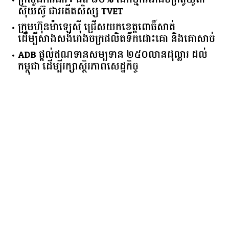
ក្រសួង​ការងារ​៖ ​ជិត​ ​៨០​% ​នៃ​កម្មករ​រោងចក្រ​តូយ៉ូតា ​
ស៊ុយ​ស៊ូ ​ជា​អតីត​សិស្ស​ ​TVET​
ក្រុមហ៊ុន​ម៉ាឡេស៊ី ជ្រើសយកខេត្ដពោធិ៍សាត់
ដើម្បីសាងសង់រោងចក្រផលិតទឹកដោះគោ និងគោសាច់
ADB ផ្តល់ឥណទានសម្បទាន ២៥០លានដុល្លារ ដល់
កម្ពុជា ដើម្បីរក្សាស្ថិរភាពសេដ្ឋកិច្ច