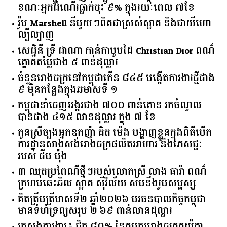
ខណៈអ្នកដំណើរធ្លាក់ចុះ ៩% ក្នុងរយៈពេល ៧ខែ
រ៉ូប Marshell នីមួយៗពិតជាស្រស់ស្អាត និងជាយីហោ
ល្បីល្បាញ
សេដ្ឋិនី ទ្រី ដាណា កាន់កាបូបដៃ Christian Dior ពណ៌
ត្នោតតម្លៃជាង ៥ ពាន់ដុល្លារ
ចំនួន​រោងចក្រ​នៅ​កម្ពុជា​កើន​ ​៨៤៥​ ​បង្កើត​ការងារ​ថ្មី​ជាង​
​៩​ ​ម៉ឺន​កន្លែង​ក្នុង​ឆមាស​ទី ​១​
កម្ពុជានាំចេញអង្ករជាង ៧០០ ពាន់តោន រកចំណូល
បានជាង ៤១៥ លានដុល្លារ ក្នុង ៧ ខែ
កូនស្រីច្បងអ្នកឧកញ៉ា គិត ម៉េង បង្ហាញខ្លួនក្នុងពិធីបើក
ការដ្ឋានសាងសង់រោងចក្រផលិតអាហារ និងភេសជ្ជៈ
របស់ ជីប ម៉ុង
៣ ឈុតប្រពៃណីថ្មីៗរបស់លោកស្រី លាង ធារ៉ា ពណ៌
ក្រហមឆេះឆិល ស្អាត ​ស៊ីវិល័យ សមនឹងរូបសម្ផស្ស
គិត​ត្រឹមត្រីមាស​ទី​២​ ​ឆ្នាំ​២០២៦​ បរធន​បាលកិច្ច​កម្ពុជា​ ​
មាន​ទំហំ​ទ្រព្យ​សរុប​ ​២.៦៩​ ​ពាន់លាន​ដុល្លារ​