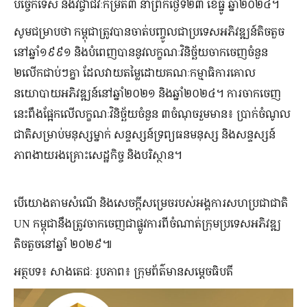
បច្ចេកទេស និងវិជ្ចាជីវៈកម្រិត៣ នាព្រឹកថ្ងៃទី២៣ ខែធ្នូ ឆ្នាំ២០២៤។
សូមជម្រាបថា កម្ពុជាត្រូវបានចាត់បញ្ចូលជាប្រទេសអភិវឌ្ឍន៍តិចតួច
នៅឆ្នាំ១៩៩១ និងបំពេញបាននូវលក្ខណៈវិនិច្ឆ័យចាកចេញចំនួន
២លើកជាប់ៗគ្នា ដែលវាយតម្លៃដោយគណៈកម្មាធិការគោល
នយោបាយអភិវឌ្ឍន៍នៅឆ្នាំ២០២១ និងឆ្នាំ២០២៤។ ការចាកចេញ
នេះពឹងផ្អែកលើលក្ខណៈវិនិច្ឆ័យចំនួន ៣ចំណុចរួមមាន៖ ប្រាក់ចំណូល
ជាតិសម្រាប់មនុស្សម្នាក់ សន្ទស្សន៍ទ្រព្យធនមនុស្ស និងសន្ទស្សន៍
ភាពងាយរងគ្រោះសេដ្ឋកិច្ច និងបរិស្ថាន។
បើយោងតាមសំណើ និងសេចក្តីសម្រេចរបស់អង្គការសហប្រជាជាតិ
UN កម្ពុជានឹងត្រូវចាកចេញជាផ្លូវការពីចំណាត់ក្រុមប្រទេសអភិវឌ្ឍ
តិចតួចនៅឆ្នាំ ២០២៩៕
អត្ថបទ៖ សាងតេជៈ រូបភាព៖ ក្រុមព័ត៌មានសម្តេចធិបតី