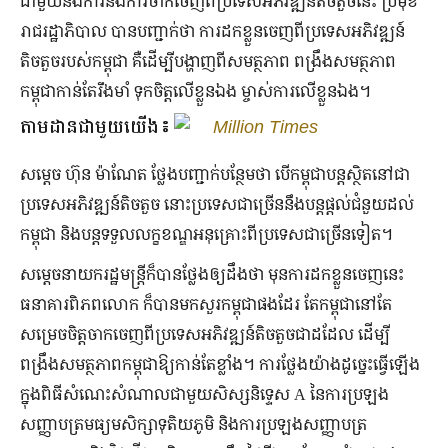
ជាមួយនឹងការនឹងការចាក់ចេញពីប្រទេសអភិវឌ្ឍន៍តិចតួចនេះ ប្រមុខ
រាជរដ្ឋាភិបាល បានបញ្ជាក់ថា ការដកខ្លួនចេញពីប្រទេសអភិវឌ្ឍន៍
តិចតួចរបស់កម្ពុជា គឺដើម្បីបង្ហាញពីសមត្ថភាព ពង្រឹងសមត្ថភាព
កម្ពុជាកាន់តែរឹងមាំ ទុកចិត្តលើខ្លួនឯង ម្ចាស់ការលើខ្លួនឯង។
តាមដានជាមួយយើង៖
Million Times
សម្ដេច ហ៊ុន ម៉ាណែត ថ្លែងបញ្ជាក់បន្ថែមថា បើកម្ពុជាបន្តស្ថិតនៅជា
ប្រទេសអភិវឌ្ឍន៍តិចតួច នោះប្រទេសជាច្រើននឹងបន្តផ្ដល់ជំនួយដល់
កម្ពុជា និងបន្តទទួលលក្ខខណ្ឌអនុគ្រោះពីប្រទេសជាច្រើនទៀត។
សម្ដេចនាយករដ្ឋមន្រ្តីក៏បានថ្លែងឲ្យដឹងថា មុនការដកខ្លួនចេញនេះ
ធនាគារពិភពលោក ក៏បានមកសួរកម្ពុជាផងដែរ តែកម្ពុជានៅតែ
សម្រេចចិត្តចាកចេញពីប្រទេសអភិវឌ្ឍន៍តិចតួចជាដដែល ដើម្បី
ពង្រឹងសមត្ថភាពកម្ពុជាឱ្យកាន់តែខ្លាំង។ ការថ្លែងយ៉ាងដូច្នេះធ្វើឡើង
ក្នុងពិធីសំណេះសំណាលជាមួយសិស្សនិទ្ទេស A នៃការប្រឡង
សញ្ញាបត្រមធ្យមសិក្សាទុតិយភូមិ និងការប្រឡងសញ្ញាបត្រ