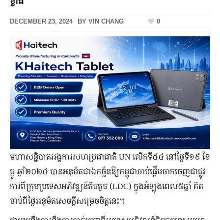
ខ្លាំង
DECEMBER 23, 2024
BY
VIN CHANG
0
មហា​សន្និបាត​អង្គការ​សហ​ប្រជា​ជាតិ UN ​លើក​ទី​៥៤ នៅ​ថ្ងៃ​ទី​១៩​ ខែ​
ធ្នូ ឆ្នាំ​២០២៤ ​បាន​អនុម័តជា​ឯកច្ឆ័ន​ឱ្យកម្ពុជា​ចាប់​ផ្តើម​ចាក​ចេញ​ជា​ផ្លូវ​
ការ​ពី​ក្រុម​ប្រទេស​អភិវឌ្ឍន៍​តិច​តួច​ (LDC) ក្នុង​អំឡុង​ពេល​៥​ឆ្នាំ ​គិត​
ចាប់​ពីថ្ងៃ​អនុម័ត​សេច​ក្តី​សម្រេច​ចិត្ត​នេះ​។