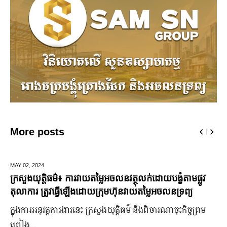
More posts
MAY 02,
2024
D
ក្រសួងយុត្តិធម៌៖ ការវាយតម្លៃអចលនវត្ថុលក់ដោយបង្ខំតាមផ្លូវ
ម
តុលាការ ត្រូវធ្វើឡើងដោយក្រុមហ៊ុនវាយតម្លៃអចលនទ្រព្យ
ព័
ក្នុងការអនុវត្តការងារនេះ ក្រសួងយុត្តិធម៌ នឹងពិចារណាចុះកិច្ចព្រម
ក
ព្រៀង...
ក