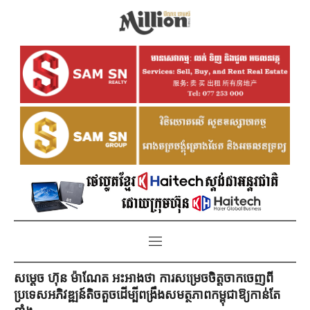
សម្តេច ហ៊ុន ម៉ាណែត អះអាងថា ការសម្រេចចិត្តចាកចេញពី
ប្រទេសអភិវឌ្ឍន៍តិចតួចដើម្បីពង្រឹងសមត្ថភាពកម្ពុជាឱ្យកាន់តែ