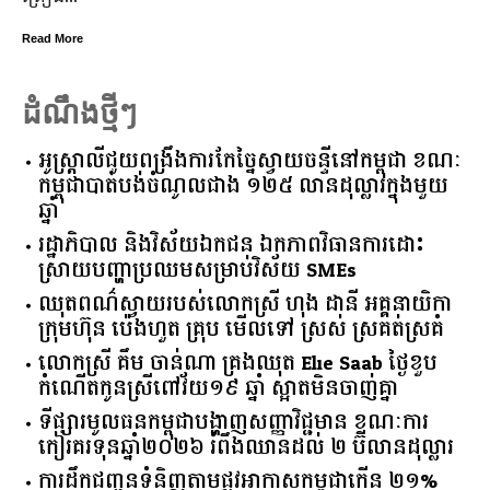
ត
Read More
R
ដំណឹងថ្មីៗ
អូស្ត្រាលី​ជួយ​ពង្រឹង​ការ​កែច្នៃ​ស្វាយចន្ទី​នៅ​កម្ពុជា​ ​ខណៈ​
កម្ពុជា​បាត់បង់​ចំណូល​ជាង​ ​១២៥​ ​លាន​ដុល្លារ​ក្នុង​មួយ​
ឆ្នាំ​
រដ្ឋាភិបាល​ ​និង​វិស័យ​ឯកជន ​ឯកភាព​វិធានការ​ដោះ
ស្រាយ​បញ្ហា​ប្រឈម​​សម្រាប់​វិស័យ​ ​SMEs​
ឈុតពណ៌ស្វាយរបស់លោកស្រី ហុង ដានី អគ្គ​នាយិកា​
ក្រុមហ៊ុន ប៉េងហួត គ្រុប មើលទៅ ស្រស់ ស្រគត់ស្រគំ
លោកស្រី គឹម ចាន់ណា គ្រងឈុត Elie Saab ថ្ងៃខួប
កំណើតកូនស្រីពៅវ័យ១៩ ឆ្នាំ ស្អាតមិនចាញ់គ្នា
ទីផ្សារ​មូលធន​កម្ពុជា​បង្ហាញ​សញ្ញា​វិជ្ជមាន​ ​ខណៈ​ការ​
កៀរគរ​ទុន​ឆ្នាំ​២០២៦​ ​រំពឹង​ឈានដល់​ ​២​ ​ប៊ីលាន​ដុល្លារ​
ការដឹកជញ្ជូនទំនិញតាមផ្លូវអាកាសកម្ពុជាកើន ២១%