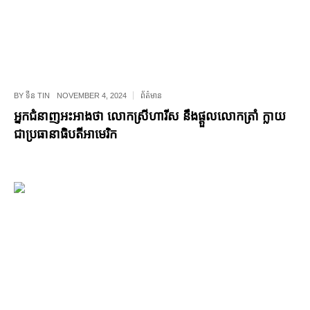
BY
ទីន TIN
NOVEMBER 4, 2024
ព័ត៌មាន
អ្នកជំនាញអះអាងថា លោកស្រីហារីស នឹងផ្ដួលលោកត្រាំ ក្លាយ
ជាប្រធានាធិបតីអាមេរិក