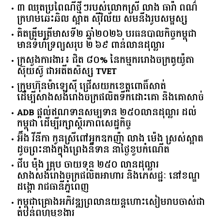
៣ ឈុតប្រពៃណីថ្មីៗរបស់លោកស្រី លាង ធារ៉ា ពណ៌
ក្រហមឆេះឆិល ស្អាត ​ស៊ីវិល័យ សមនឹងរូបសម្ផស្ស
គិត​ត្រឹមត្រីមាស​ទី​២​ ​ឆ្នាំ​២០២៦​ បរធន​បាលកិច្ច​កម្ពុជា​ ​
មាន​ទំហំ​ទ្រព្យ​សរុប​ ​២.៦៩​ ​ពាន់លាន​ដុល្លារ​
ក្រសួង​ការងារ​៖ ​ជិត​ ​៨០​% ​នៃ​កម្មករ​រោងចក្រ​តូយ៉ូតា ​
ស៊ុយ​ស៊ូ ​ជា​អតីត​សិស្ស​ ​TVET​
ក្រុមហ៊ុន​ម៉ាឡេស៊ី ជ្រើសយកខេត្ដពោធិ៍សាត់
ដើម្បីសាងសង់រោងចក្រផលិតទឹកដោះគោ និងគោសាច់
ADB ផ្តល់ឥណទានសម្បទាន ២៥០លានដុល្លារ ដល់
កម្ពុជា ដើម្បីរក្សាស្ថិរភាពសេដ្ឋកិច្ច
អ៊ឹង វីនីកា កូនស្រីពៅអ្នកឧកញ៉ា លាង ម៉េង ស្រស់ស្អាត
ដូចព្រះនាងក្នុងព្រេងនិទាន នាថ្ងៃខួបកំណើត
ជីប ម៉ុង គ្រុប ចាយទុន ២៥០ លានដុល្លារ
សាងសង់រោងចក្រផលិតអាហារ និងភេសជ្ជៈ នៅខណ្ឌ
ដង្កោ រាជធានីភ្នំពេញ
កម្ពុជា​គ្រោង​អភិវឌ្ឍ​ព្រលានយន្តហោះ​សៀមរាប​ចាស់​ជា​
តំបន់​ពហុ​មុខងារ​