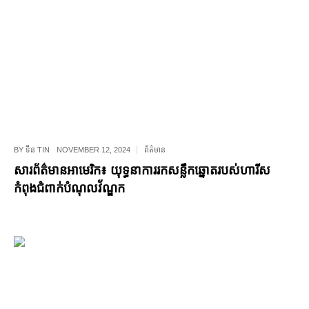
BY
ទីន TIN
NOVEMBER 12, 2024
ព័ត៌មាន
សារព័ត៌មានអាមេរិក៖ យុទ្ធនាការរកសន្លឹកឆ្នោតរបស់ហារីស
កំពុងជំពាក់បំណុលវ័ណ្ឌក