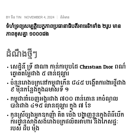
BY
ទីន TIN
NOVEMBER 4, 2024
ព័ត៌មាន
ទំហំទ្រព្យសម្បត្តិបេក្ខភាពប្រធានាធិបតីអាមេរិកទាំង ២រូប មាន
ភាពខុសគ្នា ១០០០ដង
ដំណឹងថ្មីៗ
សេដ្ឋិនី ទ្រី ដាណា កាន់កាបូបដៃ Christian Dior ពណ៌
ត្នោតតម្លៃជាង ៥ ពាន់ដុល្លារ
ចំនួន​រោងចក្រ​នៅ​កម្ពុជា​កើន​ ​៨៤៥​ ​បង្កើត​ការងារ​ថ្មី​ជាង​
​៩​ ​ម៉ឺន​កន្លែង​ក្នុង​ឆមាស​ទី ​១​
កម្ពុជានាំចេញអង្ករជាង ៧០០ ពាន់តោន រកចំណូល
បានជាង ៤១៥ លានដុល្លារ ក្នុង ៧ ខែ
កូនស្រីច្បងអ្នកឧកញ៉ា គិត ម៉េង បង្ហាញខ្លួនក្នុងពិធីបើក
ការដ្ឋានសាងសង់រោងចក្រផលិតអាហារ និងភេសជ្ជៈ
របស់ ជីប ម៉ុង