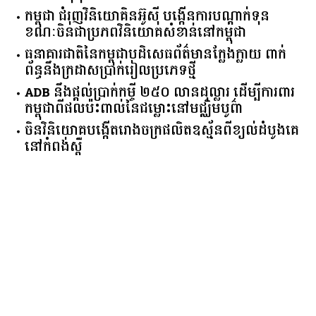
កម្ពុជា​ ​ជំរុញ​វិនិយោគិន​អ៊ូស៊ី ​បង្កើន​ការ​បណ្តាក់ទុន ​
ខណៈ​ចិន​ជា​ប្រភព​វិនិយោគ​សំខាន់​នៅ​កម្ពុជា​
ធនាគារ​ជាតិ​នៃ​កម្ពុជា​បដិសេធ​ព័ត៌មាន​ក្លែងក្លាយ ​ពាក់
ព័ន្ធ​នឹង​ក្រដាស​ប្រាក់​រៀល​ប្រភេទ​ថ្មី​
ADB​ ​នឹង​ផ្តល់​ប្រាក់​កម្ចី ​២៥០​ ​លាន​ដុល្លារ ​ដើម្បី​ការពារ​
កម្ពុជា​ពី​ផលប៉ះពាល់​នៃ​ជម្លោះ​នៅ​មជ្ឈិមបូព៌ា
ចិនវិនិយោគបង្កើតរោងចក្រផលិតឧស្ម័នពីខ្យល់ដំបូងគេ
នៅកំពង់ស្ពឺ