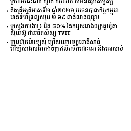
ក្រហមឆេះឆិល ស្អាត ​ស៊ីវិល័យ សមនឹងរូបសម្ផស្ស
គិត​ត្រឹមត្រីមាស​ទី​២​ ​ឆ្នាំ​២០២៦​ បរធន​បាលកិច្ច​កម្ពុជា​ ​
មាន​ទំហំ​ទ្រព្យ​សរុប​ ​២.៦៩​ ​ពាន់លាន​ដុល្លារ​
ក្រសួង​ការងារ​៖ ​ជិត​ ​៨០​% ​នៃ​កម្មករ​រោងចក្រ​តូយ៉ូតា ​
ស៊ុយ​ស៊ូ ​ជា​អតីត​សិស្ស​ ​TVET​
ក្រុមហ៊ុន​ម៉ាឡេស៊ី ជ្រើសយកខេត្ដពោធិ៍សាត់
ដើម្បីសាងសង់រោងចក្រផលិតទឹកដោះគោ និងគោសាច់