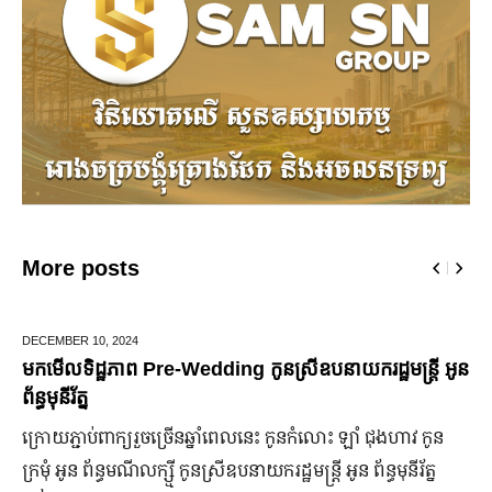
More posts
DECEMBER 10,
2024
មកមើលទិដ្ឋភាព Pre-Wedding កូនស្រីឧបនាយករដ្ឋមន្រ្តី អូន
ព័ន្ធមុនីរ័ត្ន
ក្រោយ​ភ្ជាប់​ពាក្យ​រួច​ច្រើន​ឆ្នាំ​ពេលនេះ កូនកំលោះ ឡាំ ជុងហាវ កូន
ក្រមុំ អូន ព័ន្ធមណីលក្ស្មី កូនស្រី​ឧបនាយករដ្ឋមន្ត្រី អូន ព័ន្ធមុនីរ័ត្ន