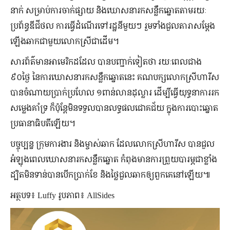
នាក់ សម្រាប់ការចាក់ផ្សាយ និងឃោសនារកសន្លឹកឆ្នោតតាមរយៈ
ប្រព័ន្ធឌីជីថល ការធ្វើដំណើរទៅរដ្ឋនីមួយៗ រួមទាំងជួលតារាសម្ដែង
ឡើងឆាកជាមួយលោកស្រីជាដើម។
សារព័ត៌មានអាមេរិកដដែល បានបញ្ជាក់ទៀតថា រយៈពេលជាង
៩០ថ្ងៃ នៃការឃោសនារកសន្លឹកឆ្នោតនេះ គណបក្សលោកស្រីហារីស
បានចំណាយប្រាក់ប្រហែល ១ពាន់លានដុល្លារ ដើម្បីធ្វើយុទ្ធនាការរក
សម្លេងគាំទ្រ ក៏ប៉ុន្តែមិនទទួលបានលទ្ធផលជោគជ័យ ក្នុងការបោះឆ្នោត
ប្រធានាធិបតីឡើយ។
បច្ចុប្បន្ន ក្រុមការងារ និងម្ចាស់ឆាក ដែលលោកស្រីហារីស បានជួល
អំឡុងពេលឃោសនារកសន្លឹកឆ្នោត កំពុងមានការព្រួយបារម្ភជាខ្លាំង
ដ្បិតមិនទាន់បានបើកប្រាក់ខែ និងថ្លៃជួលឆាកឲ្យពួកគេនៅឡើយ៕
អត្ថបទ៖ Luffy រូបភាព៖ AllSides