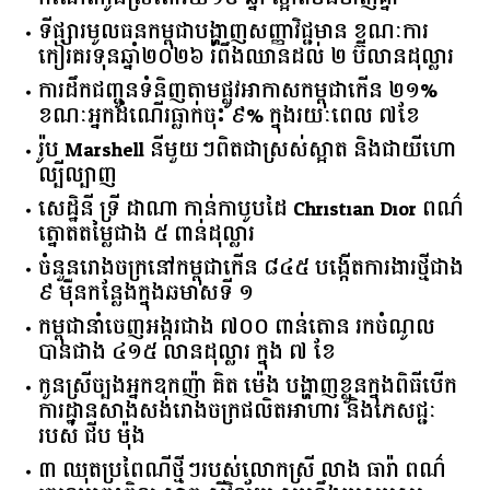
ទីផ្សារ​មូលធន​កម្ពុជា​បង្ហាញ​សញ្ញា​វិជ្ជមាន​ ​ខណៈ​ការ​
កៀរគរ​ទុន​ឆ្នាំ​២០២៦​ ​រំពឹង​ឈានដល់​ ​២​ ​ប៊ីលាន​ដុល្លារ​
ការដឹកជញ្ជូនទំនិញតាមផ្លូវអាកាសកម្ពុជាកើន ២១%
ខណៈអ្នកដំណើរធ្លាក់ចុះ ៩% ក្នុងរយៈពេល ៧ខែ
រ៉ូប Marshell នីមួយៗពិតជាស្រស់ស្អាត និងជាយីហោ
ល្បីល្បាញ
សេដ្ឋិនី ទ្រី ដាណា កាន់កាបូបដៃ Christian Dior ពណ៌
ត្នោតតម្លៃជាង ៥ ពាន់ដុល្លារ
ចំនួន​រោងចក្រ​នៅ​កម្ពុជា​កើន​ ​៨៤៥​ ​បង្កើត​ការងារ​ថ្មី​ជាង​
​៩​ ​ម៉ឺន​កន្លែង​ក្នុង​ឆមាស​ទី ​១​
កម្ពុជានាំចេញអង្ករជាង ៧០០ ពាន់តោន រកចំណូល
បានជាង ៤១៥ លានដុល្លារ ក្នុង ៧ ខែ
កូនស្រីច្បងអ្នកឧកញ៉ា គិត ម៉េង បង្ហាញខ្លួនក្នុងពិធីបើក
ការដ្ឋានសាងសង់រោងចក្រផលិតអាហារ និងភេសជ្ជៈ
របស់ ជីប ម៉ុង
៣ ឈុតប្រពៃណីថ្មីៗរបស់លោកស្រី លាង ធារ៉ា ពណ៌