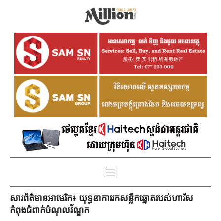
សារព័ត៌មានអាមេរិក៖ យុទ្ធនាការរកសន្លឹកឆ្នោតរបស់ហារីស
កំពុងជំពាក់បំណុលវ័ណ្ឌក