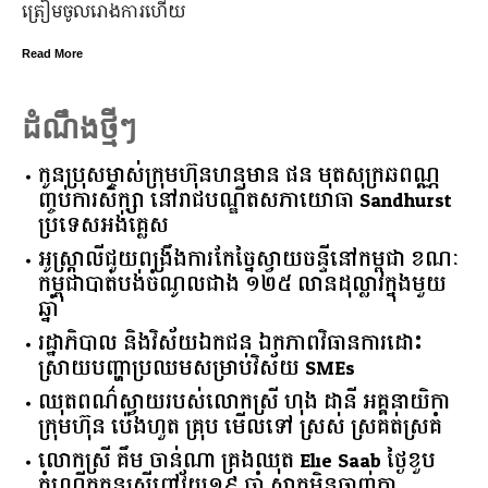
ត្រៀម​ចូល​រោងការ​ហើយ
Read More
ដំណឹងថ្មីៗ
កូនប្រុសម្ចាស់ក្រុមហ៊ុនហនុមាន ផន មុតសុក្រឆពណ្ណ
ញ្ចប់ការសិក្សា នៅរាជបណ្ឌិតសភាយោធា Sandhurst
ប្រទេសអង់គ្លេស
អូស្ត្រាលី​ជួយ​ពង្រឹង​ការ​កែច្នៃ​ស្វាយចន្ទី​នៅ​កម្ពុជា​ ​ខណៈ​
កម្ពុជា​បាត់បង់​ចំណូល​ជាង​ ​១២៥​ ​លាន​ដុល្លារ​ក្នុង​មួយ​
ឆ្នាំ​
រដ្ឋាភិបាល​ ​និង​វិស័យ​ឯកជន ​ឯកភាព​វិធានការ​ដោះ
ស្រាយ​បញ្ហា​ប្រឈម​​សម្រាប់​វិស័យ​ ​SMEs​
ឈុតពណ៌ស្វាយរបស់លោកស្រី ហុង ដានី អគ្គ​នាយិកា​
ក្រុមហ៊ុន ប៉េងហួត គ្រុប មើលទៅ ស្រស់ ស្រគត់ស្រគំ
លោកស្រី គឹម ចាន់ណា គ្រងឈុត Elie Saab ថ្ងៃខួប
កំណើតកូនស្រីពៅវ័យ១៩ ឆ្នាំ ស្អាតមិនចាញ់គ្នា