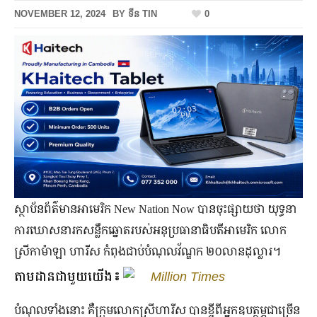
NOVEMBER 12, 2024
BY
ទីន TIN
0
ស្ថាប័នព័ត៌មានអាមេរិក New Nation Now បានចុះផ្សាយថា យុទ្ធនា
ការឃោសនារកសន្លឹកឆ្នោតរបស់អនុប្រធានាធិបតីអាមេរិក លោក
ស្រីកាម៉ាឡា ហារីស កំពុងជាប់បំណុលវ័ណ្ឌក ២០លានដុល្លារ។
តាមដានជាមួយយើង៖
Million Times
បំណុលទាំងនោះ គឺក្រុមលោកស្រីហារីស បានខ្ចីពីអ្នកឧបត្ថម្ភជាច្រើន