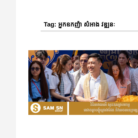
Tag:
អ្នកឧកញ៉ា សំអាង វឌ្ឍនៈ