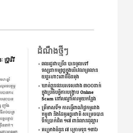
ដំណឹងថ្មីៗ
្រ៊ូវើរី
ពលរដ្ឋជាច្រើន បានចូលទៅ
ទស្សនាកម្សាន្ដក្នុងបរិវេណព្រលាន
យន្តហោះពោធិ៍ចិនតុង
សា ឆ្នាំ
ឃាត់ខ្លួនជនបរទេសជាង ៣០០នាក់
ួម​ឧបត្ថម្ភ​
ក្នុងប្រតិបត្តិការបង្ក្រាប Online
ួល​បាន​ការ​
Scam នៅសណ្ឋាគារមួយកន្លែង
ូប​នេះ​បាន​
 ញ៉ាំង​
ត្រីមាសទី១ ការធ្វើពាណិជ្ជកម្មរវាង
​រាប់បាត្រ​
កម្ពុជា និងដៃគូអន្តរជាតិ សម្រេចបាន
ន្តបន្ទាប់
ទឹកប្រាក់ជិត ១៧ ពាន់លានដុល្លារ
្រើន​នាក់។
គម្រោងចំនួន ៧ ក្រោមទុន ១៣៦
ង​នោះ​មាន​អ្នក