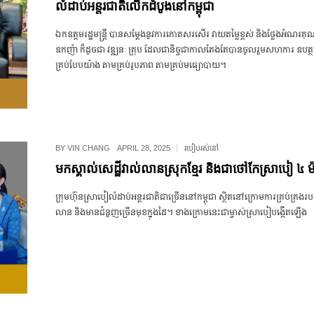
លំដាប់អន្តរជាតិលើកដំបូងនៅកម្ពុជា
ឯកឧត្តមរដ្ឋមន្ត្រី បានសម្តែងនូវការកោតសរសើរ វាយតម្លៃខ្ពស់ និងថ្លែងអំណរគុ
ឧកញ៉ា ក៏ដូចជា វឌ្ឍនៈ គ្រុប ដែលជានិច្ចជាកាលតែងតែបានចូលរួមសហការ ឧបត្ថម្ភ
គ្រប់បែបយ៉ាង តាមគ្រប់រូបភាព តាមគ្រប់មធ្យោបាយ។
BY
VIN CHANG
APRIL 28, 2025
របៀបរស់នៅ
មកស្គាល់សេដ្ឋីវាល់លានស្រុកខ្មែរ និងជាថៅកែ​ស្រាបៀ ៤
ក្រុមហ៊ុន​ស្រាបៀ​លំដាប់​អន្តរជាតិ​ជាច្រើន​នៅ​កម្ពុជា ស្ថិត​នៅ​ក្រោម​ការ​គ្រប់គ្រង​របស់
លាន និង​មាន​ជំនួញ​ច្រើន​មុខ​ក្នុង​ដៃ។ ខាងក្រោម​នេះ​ជា​ម្ចាស់​ស្រាបៀ​បង្កើត​ឡើង​