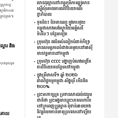
លានដុល្លារនៅខេត្តភូមិភាគឦសាន
ត្រាចារ្យ
ស្នើសុំគោលការណ៍វិនិយោគពីរ
្យាធិការរង
ដ្ឋាភិបាល
ិគ្រប់គ្រង៕
ទូតចិន៖ ចិនមានឆន្ទៈក្នុងការជួយ
កម្ពុជាសាងសង់ស្ថានីយអគ្គិសនី
ទំនើបៗ បន្ថែមទៀត
ក្រុមហ៊ុន ផលិតសំលៀកបំពាក់កីឡា
្លារ និង
មានសមត្ថភាពធំជាងគេមួយនៅអាស៊ី
មានវត្តមាននៅកម្ពុជា
ក្រុមហ៊ុន CCCC បង្ហាញបំណងពង្រីក
បាន​ចូលរួម​
ការវិនិយោគបន្ថែមនៅកម្ពុជា
ក្នុងត្រីមាសទី១ ឆ្នាំ ២០២៦
ពាណិជ្ជកម្មកម្ពុជា-សិង្ហបុរី កើនជិត
២០០%
ព្រះមហាក្សត្រ​ ប្រទានសារ​ដល់​ជនរួម
ជាតិថា​ ព្រះអង្គមានព្រះរោគមហារីក
នៅក្រពេញប្រូស្តាត ​ពុំ​ទាន់​អាច​យាង
និវត្តន៍​មក​កាន់​មាតុប្រទេស​នៅ​ឡើយ​
ូនគោល
ទេ​