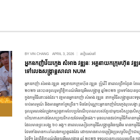
BY
VIN CHANG
APRIL 3, 2026
របៀបរស់នៅ
អ្នកឧកញ៉ាវ័យក្មេង សំអាង វឌ្ឍនៈ អគ្គនាយកក្រុមហ៊ុន វឌ្ឍនៈ ប
ទៅលេងសង្រ្កាន្តសាលា NUM
អ្នកឧកញ៉ា សំអាង វឌ្ឍនៈ អគ្គនាយក​ក្រុមហ៊ុន វឌ្ឍនៈ ប្រ៊ូវើរី នាពេលព្រឹក​ថ្ងៃ៣ ខែ​មេ
២០២៦ នេះ​បាន​ចូលរួម​ព្រឹត្តិការណ៍​អិនយូអឹម​សង្រ្កាន្ត ឆ្នាំ២០២៦ ព្រម​ទាំង​បាន​ចូលរ
ក្នុង​កម្មវិធី​នោះ​ផង​ដែរ។ វត្តមាន​អ្នកឧកញ៉ា សំអាង វឌ្ឍនៈ នា​កម្មវិធី​សង្ក្រាន្ត​នេះ​ទទ
ចាប់អារម្មណ៍ និង​មាន​អ្នក​គាំទ្រ​ច្រើន។ មិន​តែ​ប៉ុណ្ណោះ​អ្នក​ឧកញ៉ា​វ័យ​ក្មេង​រូប​សង្ហា រ
ចូលរួម​លេង​ល្បែង​កម្សាន្ត​តាម​បែប​ប្រពៃណី​បុរាណ​របស់​ខ្មែរ​ជាមួយ​សិស្សានុសិស្ស
បរិយាកាស​កាន់តែ​សប្បាយ​រីករាយ​ថែម​ទៀត​ផង។ មុន​ឈាន​ដល់​កម្មវិធី​ក៏​មាន​កម្មវិធី
ដែល​មាន​ព្រះសង្ឃ​ ៦០ អង្គ។ នា​ពេល​រសៀល​កម្មវិធី​សង្ក្រាន្ត​អិនយូអឹម មាន​កម្មវិធី​ប
ថែម​ទាំង​មាន​ការ​រាំ​លេង​កម្សាន្ត​ផង​ដែរ ដោយ​មាន​តារា​ចម្រៀង​ប្រុស​ស្រី​ល្បី​ៗ​ជាច
ថ្ងៃទី១ នៃព្រឹត្តិការណ៍អិនយូអឹមសង្រ្កាន្ត ឆ្នាំ ២០២៦ ទទួល​បាន​ការ​​ចូលរួម​ច្រើន ក្នុ