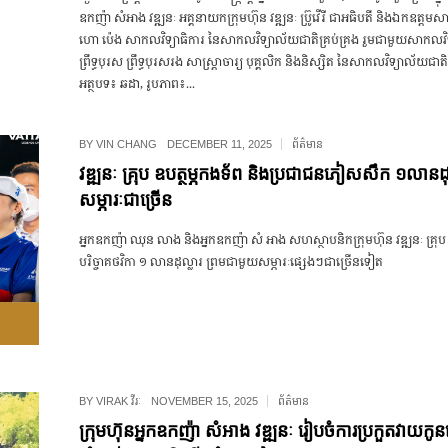
ឧកញ៉ា សំអាង វឌ្ឍនៈ អគ្គនាយកក្រុមហ៊ុន វឌ្ឍនៈ ប្រ៊ូវើរី ជាអធិបតី និង​ឯកឧត្តមសាស្
ហោ ប៉េង សាកលវិទ្យាធិការ នៃសាកលវិទ្យាល័យជាតិគ្រប់គ្រង រួមជាមួយសាកលវិទ
ព្រឹទ្ធបុរស ព្រឹទ្ធបុរសរង សាស្ត្រាចារ្យ បុគ្គលិក និងនិស្សិត នៃសាកលវិទ្យាល័យជាត
អត្ថបទ៖ ឆដា, រូបភាព៖...
BY
VIN CHANG
DECEMBER 11, 2025
ព័ត៌មាន
វឌ្ឍនៈ គ្រុប ឧបត្ថម្ភកងទ័ព និងប្រជាជនភៀសសឹក ១លានដុល
សម្ភារៈជាច្រើន
អ្នកឧកញ៉ា ឈុន លាង និង​អ្នក​ឧកញ៉ា សំ អាង សហស្ថាបនិកក្រុមហ៊ុន​ វឌ្ឍនៈ គ្រុប 
បរិច្ចាគ​ថវិកា ១ លាន​ដុល្លារ ព្រម​ជាមួយ​សម្ភារៈ​ផ្សេង​ៗ​ជាច្រើន​ទៀត
BY
VIRAK វីរៈ
NOVEMBER 15, 2025
ព័ត៌មាន
ក្រុមហ៊ុនអ្នកឧកញ៉ា សំអាង វឌ្ឍនៈ រៀបចំការប្រកួតវាយក