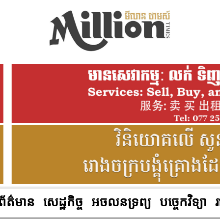
ព័ត៌មាន
សេដ្ឋកិច្ច
អចលនទ្រព្យ
បច្ចេកវិទ្យា