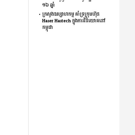
១៦ ឆ្នាំ
ក្រសួងឧស្សាហកម្ម គាំទ្រក្រុមហ៊ុន
Haier Haitech ក្នុងការវិនិយោគនៅ
កម្ពុជា