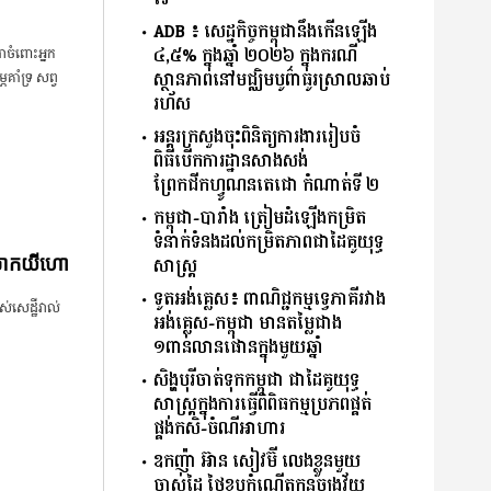
ADB ៖ សេដ្ឋកិច្ចកម្ពុជានឹងកើនឡើង
៤,៥% ក្នុងឆ្នាំ ២០២៦ ក្នុងករណី
ណចំពោះអ្នក
ស្ថានភាពនៅមជ្ឈិមបូព៌ាធូរស្រាលឆាប់
គាំទ្រ សព្វ
រហ័ស
អន្តរក្រសួងចុះពិនិត្យការងាររៀបចំ
ពិធីបើកការដ្ឋានសាងសង់
ព្រែកជីកហ្វូណនតេជោ កំណាត់ទី ២
កម្ពុជា-បារាំង ត្រៀមដំឡើងកម្រិត
ទំនាក់ទំនងដល់កម្រិតភាពជាដៃគូយុទ្ធ
សាស្ត្រ
 ម៉ាកយីហោ
ទូតអង់គ្លេស៖ ពាណិជ្ជកម្មទ្វេភាគីរវាង
​សេដ្ឋី​វាល់​
អង់គ្លេស-កម្ពុជា មានតម្លៃជាង
១ពាន់លានផោនក្នុងមួយឆ្នាំ
សិង្ហបុរីចាត់ទុកកម្ពុជា ជាដៃគូយុទ្ធ
សាស្ត្រក្នុងការធ្វើពិពិធកម្មប្រភពផ្គត់
ផ្គង់កសិ-ចំណីអាហារ
ឧកញ៉ា អ៊ាន សៀវម៊ី លេងខ្លួនមួយ
ចាស់ដៃ ថ្ងៃខួបកំណើតកូនច្បងវ័យ