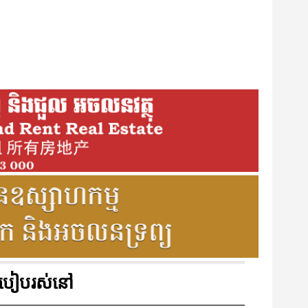
របៀបរស់នៅ