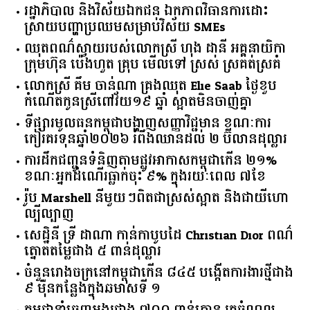
រដ្ឋាភិបាល​ ​និង​វិស័យ​ឯកជន ​ឯកភាព​វិធានការ​ដោះ
ស្រាយ​បញ្ហា​ប្រឈម​​សម្រាប់​វិស័យ​ ​SMEs​
ឈុតពណ៌ស្វាយរបស់លោកស្រី ហុង ដានី អគ្គ​នាយិកា​
ក្រុមហ៊ុន ប៉េងហួត គ្រុប មើលទៅ ស្រស់ ស្រគត់ស្រគំ
លោកស្រី គឹម ចាន់ណា គ្រងឈុត Elie Saab ថ្ងៃខួប
កំណើតកូនស្រីពៅវ័យ១៩ ឆ្នាំ ស្អាតមិនចាញ់គ្នា
ទីផ្សារ​មូលធន​កម្ពុជា​បង្ហាញ​សញ្ញា​វិជ្ជមាន​ ​ខណៈ​ការ​
កៀរគរ​ទុន​ឆ្នាំ​២០២៦​ ​រំពឹង​ឈានដល់​ ​២​ ​ប៊ីលាន​ដុល្លារ​
ការដឹកជញ្ជូនទំនិញតាមផ្លូវអាកាសកម្ពុជាកើន ២១%
ខណៈអ្នកដំណើរធ្លាក់ចុះ ៩% ក្នុងរយៈពេល ៧ខែ
រ៉ូប Marshell នីមួយៗពិតជាស្រស់ស្អាត និងជាយីហោ
ល្បីល្បាញ
សេដ្ឋិនី ទ្រី ដាណា កាន់កាបូបដៃ Christian Dior ពណ៌
ត្នោតតម្លៃជាង ៥ ពាន់ដុល្លារ
ចំនួន​រោងចក្រ​នៅ​កម្ពុជា​កើន​ ​៨៤៥​ ​បង្កើត​ការងារ​ថ្មី​ជាង​
​៩​ ​ម៉ឺន​កន្លែង​ក្នុង​ឆមាស​ទី ​១​