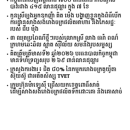
កម្ពុជានាំចេញអង្ករជាង ៧០០ ពាន់តោន រកចំណូល
បានជាង ៤១៥ លានដុល្លារ ក្នុង ៧ ខែ
កូនស្រីច្បងអ្នកឧកញ៉ា គិត ម៉េង បង្ហាញខ្លួនក្នុងពិធីបើក
ការដ្ឋានសាងសង់រោងចក្រផលិតអាហារ និងភេសជ្ជៈ
របស់ ជីប ម៉ុង
៣ ឈុតប្រពៃណីថ្មីៗរបស់លោកស្រី លាង ធារ៉ា ពណ៌
ក្រហមឆេះឆិល ស្អាត ​ស៊ីវិល័យ សមនឹងរូបសម្ផស្ស
គិត​ត្រឹមត្រីមាស​ទី​២​ ​ឆ្នាំ​២០២៦​ បរធន​បាលកិច្ច​កម្ពុជា​ ​
មាន​ទំហំ​ទ្រព្យ​សរុប​ ​២.៦៩​ ​ពាន់លាន​ដុល្លារ​
ក្រសួង​ការងារ​៖ ​ជិត​ ​៨០​% ​នៃ​កម្មករ​រោងចក្រ​តូយ៉ូតា ​
ស៊ុយ​ស៊ូ ​ជា​អតីត​សិស្ស​ ​TVET​
ក្រុមហ៊ុន​ម៉ាឡេស៊ី ជ្រើសយកខេត្ដពោធិ៍សាត់
ដើម្បីសាងសង់រោងចក្រផលិតទឹកដោះគោ និងគោសាច់