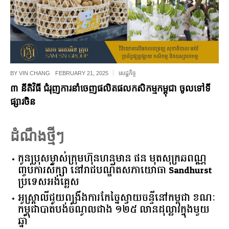
BY
VIN CHANG
FEBRUARY 21, 2025
សេដ្ឋកិច្ច
៣ នីតិវិធី ជំរុញការនាំចេញផលិតផលកសិកម្មកម្ពុជា ចូលទៅទី
ផ្សារចិន
ដំណឹងថ្មីៗ
កូនប្រុសម្ចាស់ក្រុមហ៊ុនហនុមាន ផន មុតសុក្រឆពណ្ណ
ញ្ចប់ការសិក្សា នៅរាជបណ្ឌិតសភាយោធា Sandhurst
ប្រទេសអង់គ្លេស
អូស្ត្រាលី​ជួយ​ពង្រឹង​ការ​កែច្នៃ​ស្វាយចន្ទី​នៅ​កម្ពុជា​ ​ខណៈ​
កម្ពុជា​បាត់បង់​ចំណូល​ជាង​ ​១២៥​ ​លាន​ដុល្លារ​ក្នុង​មួយ​
ឆ្នាំ​