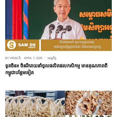
BY
VIRAK វីរៈ
APRIL 7, 2026
សេដ្ឋកិច្ច
ទូតចិន៖ ចិនរីករាយនាំចូលផលិតផលកសិកម្ម មានគុណភាពពី
កម្ពុជាបន្ថែមទៀត