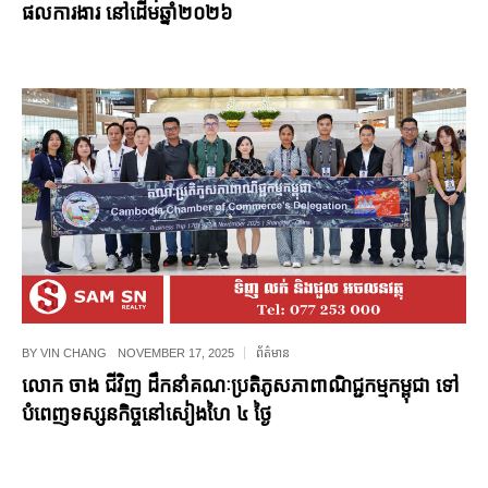
ផលការងារ នៅដើមឆ្នាំ២០២៦
BY
VIN CHANG
NOVEMBER 17, 2025
ព័ត៌មាន
លោក ចាង ជីវិញ ដឹកនាំគណៈប្រតិភូសភាពាណិជ្ជកម្មកម្ពុជា ទៅ
បំពេញទស្សនកិច្ចនៅសៀងហៃ ៤ ថ្ងៃ