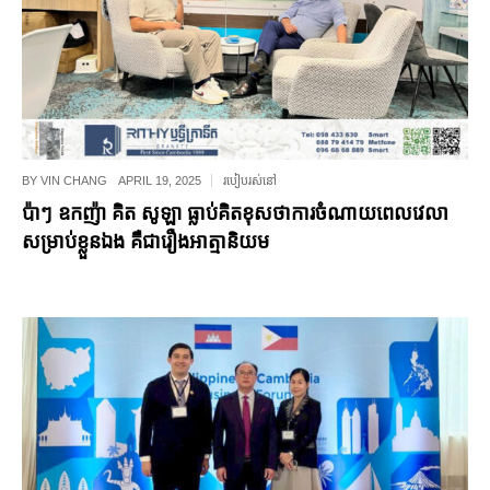
BY
VIN CHANG
APRIL 19, 2025
របៀបរស់នៅ
ប៉ាៗ ឧកញ៉ា គិត សូឡា ធ្លាប់គិតខុសថាការចំណាយពេលវេលា
សម្រាប់ខ្លួនឯង គឺជារឿងអាត្មានិយម