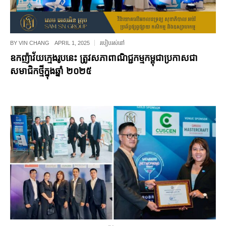
BY
VIN CHANG
APRIL 1, 2025
របៀបរស់នៅ
ឧកញ៉ាវ័យក្មេងរូបនេះ ត្រូវសភាពាណិជ្ជកម្មកម្ពុជាប្រកាសជា
សមាជិកថ្មី​ក្នុងឆ្នាំ ២០២៥