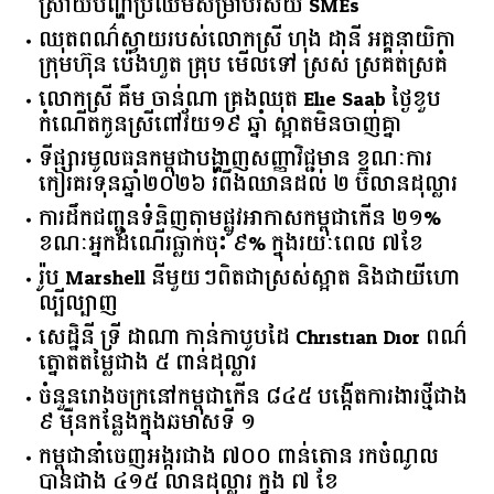
ស្រាយ​បញ្ហា​ប្រឈម​​សម្រាប់​វិស័យ​ ​SMEs​
ឈុតពណ៌ស្វាយរបស់លោកស្រី ហុង ដានី អគ្គ​នាយិកា​
ក្រុមហ៊ុន ប៉េងហួត គ្រុប មើលទៅ ស្រស់ ស្រគត់ស្រគំ
លោកស្រី គឹម ចាន់ណា គ្រងឈុត Elie Saab ថ្ងៃខួប
កំណើតកូនស្រីពៅវ័យ១៩ ឆ្នាំ ស្អាតមិនចាញ់គ្នា
ទីផ្សារ​មូលធន​កម្ពុជា​បង្ហាញ​សញ្ញា​វិជ្ជមាន​ ​ខណៈ​ការ​
កៀរគរ​ទុន​ឆ្នាំ​២០២៦​ ​រំពឹង​ឈានដល់​ ​២​ ​ប៊ីលាន​ដុល្លារ​
ការដឹកជញ្ជូនទំនិញតាមផ្លូវអាកាសកម្ពុជាកើន ២១%
ខណៈអ្នកដំណើរធ្លាក់ចុះ ៩% ក្នុងរយៈពេល ៧ខែ
រ៉ូប Marshell នីមួយៗពិតជាស្រស់ស្អាត និងជាយីហោ
ល្បីល្បាញ
សេដ្ឋិនី ទ្រី ដាណា កាន់កាបូបដៃ Christian Dior ពណ៌
ត្នោតតម្លៃជាង ៥ ពាន់ដុល្លារ
ចំនួន​រោងចក្រ​នៅ​កម្ពុជា​កើន​ ​៨៤៥​ ​បង្កើត​ការងារ​ថ្មី​ជាង​
​៩​ ​ម៉ឺន​កន្លែង​ក្នុង​ឆមាស​ទី ​១​
កម្ពុជានាំចេញអង្ករជាង ៧០០ ពាន់តោន រកចំណូល
បានជាង ៤១៥ លានដុល្លារ ក្នុង ៧ ខែ