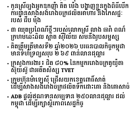
កូនស្រីច្បងអ្នកឧកញ៉ា គិត ម៉េង បង្ហាញខ្លួនក្នុងពិធីបើក
ការដ្ឋានសាងសង់រោងចក្រផលិតអាហារ និងភេសជ្ជៈ
របស់ ជីប ម៉ុង
៣ ឈុតប្រពៃណីថ្មីៗរបស់លោកស្រី លាង ធារ៉ា ពណ៌
ក្រហមឆេះឆិល ស្អាត ​ស៊ីវិល័យ សមនឹងរូបសម្ផស្ស
គិត​ត្រឹមត្រីមាស​ទី​២​ ​ឆ្នាំ​២០២៦​ បរធន​បាលកិច្ច​កម្ពុជា​ ​
មាន​ទំហំ​ទ្រព្យ​សរុប​ ​២.៦៩​ ​ពាន់លាន​ដុល្លារ​
ក្រសួង​ការងារ​៖ ​ជិត​ ​៨០​% ​នៃ​កម្មករ​រោងចក្រ​តូយ៉ូតា ​
ស៊ុយ​ស៊ូ ​ជា​អតីត​សិស្ស​ ​TVET​
ក្រុមហ៊ុន​ម៉ាឡេស៊ី ជ្រើសយកខេត្ដពោធិ៍សាត់
ដើម្បីសាងសង់រោងចក្រផលិតទឹកដោះគោ និងគោសាច់
ADB ផ្តល់ឥណទានសម្បទាន ២៥០លានដុល្លារ ដល់
កម្ពុជា ដើម្បីរក្សាស្ថិរភាពសេដ្ឋកិច្ច