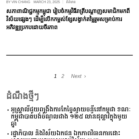
BY
VIN CHANG
MARCH 23, 2025
ព័ត៌មាន
សភាពាណិជ្ជកម្មកម្ពុជា រៀបចំកម្មវិធីរាត្រីបណ្តាញសមាជិកមកពី
វិស័យផ្សេងៗ ដើម្បីលើកកម្ពស់ខ្សែសង្វាក់តម្លៃរួមសម្រាប់ការ
អភិវឌ្ឍប្រកបដោយចីរភាព
1
2
Next
ដំណឹងថ្មីៗ
អូស្ត្រាលី​ជួយ​ពង្រឹង​ការ​កែច្នៃ​ស្វាយចន្ទី​នៅ​កម្ពុជា​ ​ខណៈ​
កម្ពុជា​បាត់បង់​ចំណូល​ជាង​ ​១២៥​ ​លាន​ដុល្លារ​ក្នុង​មួយ​
ឆ្នាំ​
រដ្ឋាភិបាល​ ​និង​វិស័យ​ឯកជន ​ឯកភាព​វិធានការ​ដោះ