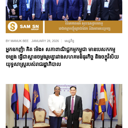
BY
MANUK BEE
JANUARY 28, 2026
សេដ្ឋកិច្ច
អ្នកឧកញ៉ា គិត ម៉េង៖ សភាពាណិជ្ជកម្មកម្ពុជា មានបេសកកម្ម
ចម្បង ធ្វើជាស្ពានចម្លងរួមគ្នារវាងសហគមន៍ធុរកិច្ច និងចក្ខុវិស័យ
យុទ្ធសាស្ត្ររបស់រាជរដ្ឋាភិបាល