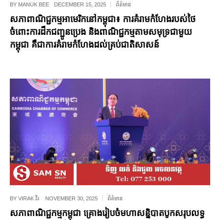
BY
MANUK BEE
DECEMBER 15, 2025
ព័ត៌មាន
សភាពាណិជ្ជកម្មអាមេរិកនៅកម្ពុជា៖ ការ​គំរាម​កំហែង​របស់​ថៃ​
ចំពោះ​ការ​ដឹក​ជញ្ជូន​ប្រេង ​និង​ពាណិជ្ជកម្ម​តាម​សមុទ្រ​ជាមួយ​
កម្ពុជា​ គឺ​ជា​ការ​គំរាម​កំហែង​ដល់​គ្រប់​ជាតិ​សាសន៍
BY
VIRAK វីរៈ
NOVEMBER 30, 2025
ព័ត៌មាន
សភាពាណិជ្ជកម្មកម្ពុជា គ្រោងរៀបចំមហាសន្និបាតបូកសរុបលទ្ធ