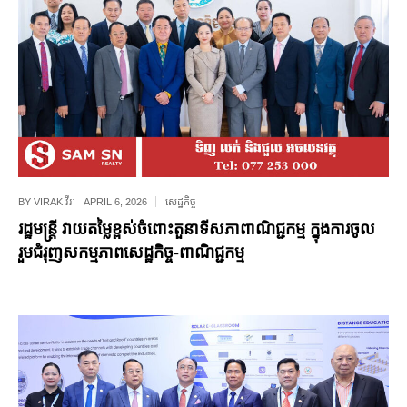
BY
VIRAK វីរៈ
APRIL 6, 2026
សេដ្ឋកិច្ច
រដ្ឋមន្រ្តី វាយតម្លៃខ្ពស់ចំពោះតួនាទីសភាពាណិជ្ជកម្ម ក្នុងការចូល
រួមជំរុញសកម្មភាពសេដ្ឋកិច្ច-ពាណិជ្ជកម្ម