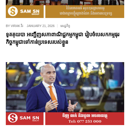
BY
VIRAK វីរៈ
JANUARY 21, 2026
សេដ្ឋកិច្ច
ទូតគុយបា អញ្ជើញសភាពាណិជ្ជកម្មកម្ពុជា រៀបចំបេសកកម្មធុរ
កិច្ចកម្ពុជាទៅកាន់ប្រទេសរបស់ខ្លួន