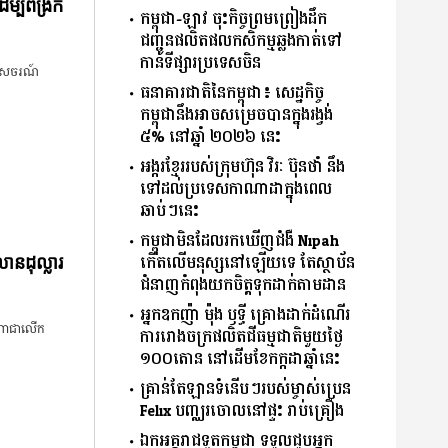
្បីពង្រីក
កម្ពុជា-ឡាវ ចុះកិច្ចព្រមព្រៀងដឹក
ជញ្ជូនផលិតផលកសិកម្មឆ្លងកាត់ទៅ
កាន់ទីផ្សារប្រទេសចិន
ាកាសចរណ៍
ធនាគារជាតិនៃកម្ពុជា៖ សេដ្ឋកិច្ច
កម្ពុជានឹងអាចសម្រេចបានក្នុងរង្វង់
៥% នៅឆ្នាំ ២០២៦ នេះ
អង្ករខ្មែររបស់ក្រុមហ៊ុន វិរៈ ប៊ុនថាំ នឹង
ទៅដល់ប្រទេសកាណាដាក្នុងពេល
ឆាប់ៗនេះ
កម្ពុជាមិនដែលរកឃើញ​ជំងឺ​ Nipah
កើតលើមនុស្សនៅឡើយទេ​ តែ​ស្ថាប័ន
ានដុល្លារ
ជំនាញ​កំពុងយកចិត្តទុកដាក់តាមដាន
អ្នកឧកញ៉ា ម៉ុង ឫទ្ធី គ្រោងដាក់ដំណើរ
ណ្ឌាជាលើក
ការរោងចក្រ​ផលិត​ជី​ធម្មជាតិមួយថ្ងៃ
១០០តោន នៅដើមខែកក្កដាឆ្នាំនេះ
គ្រាន់តែឡានទំនើបៗរបស់ម្ចាស់ប្រេន
Felix បញ្ឈរចោលនៅផ្ទះ រាប់គ្រឿង
ឯកអគ្គរាជទូតកម្ពុជា ទទួលជួបអ្នក