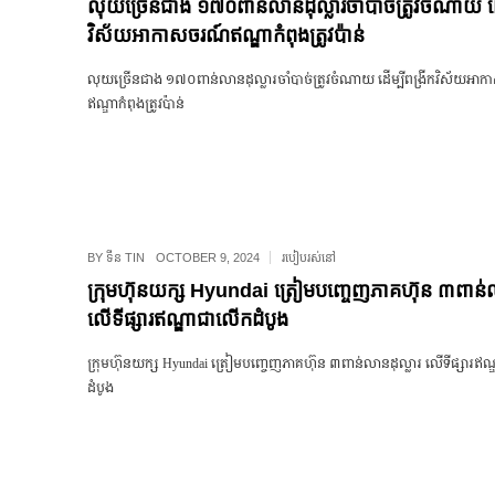
លុយច្រើនជាង ១៧០ពាន់លានដុល្លារចាំបាច់ត្រូវចំណាយ ដើម
វិស័យអាកាសចរណ៍ឥណ្ឌាកំពុងត្រូវប៉ាន់
លុយច្រើនជាង ១៧០ពាន់លានដុល្លារចាំបាច់ត្រូវចំណាយ ដើម្បីពង្រីកវិស័យអ
ឥណ្ឌាកំពុងត្រូវប៉ាន់
BY
ទីន TIN
OCTOBER 9, 2024
របៀបរស់នៅ
ក្រុមហ៊ុនយក្ស Hyundai ត្រៀមបញ្ចេញភាគហ៊ុន ៣ពាន់ល
លើទីផ្សារឥណ្ឌាជាលើកដំបូង
ក្រុមហ៊ុនយក្ស Hyundai ត្រៀមបញ្ចេញភាគហ៊ុន ៣ពាន់លានដុល្លារ លើទីផ្សារឥ
ដំបូង