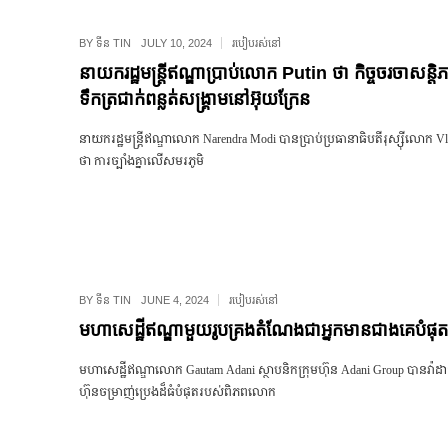
BY
ទីន TIN
JULY 10, 2024
របៀបរស់នៅ
នាយករដ្ឋមន្ត្រីឥណ្ឌាប្រាប់លោក Putin ថា កិច្ចចរចាសន្តិ
ទឹកត្រជាក់ពន្លត់សង្គ្រាមនៅអ៊ុយក្រែន
នាយករដ្ឋមន្ត្រីឥណ្ឌាលោក Narendra Modi បានប្រាប់ប្រធានាធិបតីរុស្ស៊ីលោក Vl
ថា ការច្បាំងគ្នាលើសមរភូមិ
BY
ទីន TIN
JUNE 4, 2024
របៀបរស់នៅ
មហាសេដ្ឋីឥណ្ឌាមួយរូបគ្រងតំណែងជាអ្នកមានជាងគេបំផុ
មហាសេដ្ឋីឥណ្ឌាលោក Gautam Adani ស្ថាបនិកក្រុមហ៊ុន Adani Group បានវ៉ាដាច់
ហ៊ុនចម្រាញ់ប្រេងដ៏ធំបំផុតរបស់ពិភពលោក