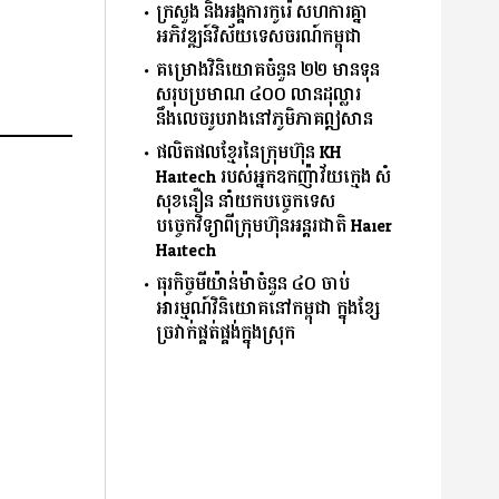
ក្រសួង និងអង្គការកូរ៉េ សហការគ្នា
អភិវឌ្ឍន៍វិស័យទេសចរណ៍កម្ពុជា
គម្រោងវិនិយោគចំនួន ២២​ មានទុន
សរុបប្រមាណ ៤០០ លានដុល្លារ
នឹងលេចរូបរាងនៅភូមិភាគឦសាន
ផលិតផលខ្មែរនៃក្រុមហ៊ុន KH
Haitech របស់អ្នកឧកញ៉ាវ័យក្មេង សំ
សុខនឿន នាំយកបច្ចេកទេស
បច្ចេកវិទ្យាពីក្រុមហ៊ុនអន្តរជាតិ Haier
Haitech
ធុរកិច្ចមីយ៉ាន់ម៉ាចំនួន ៤០ ចាប់
អារម្មណ៍វិនិយោគនៅកម្ពុជា ក្នុងខ្សែ
ច្រវាក់ផ្គត់ផ្គង់ក្នុងស្រុក