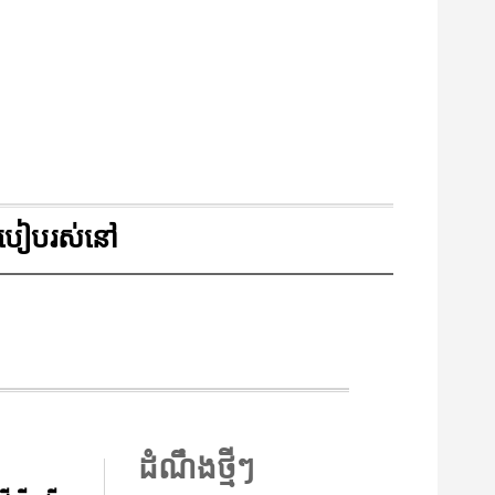
របៀបរស់នៅ
ដំណឹងថ្មីៗ