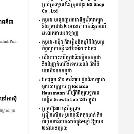
គ្រប់គ្រងទូទៅនៃក្រុមហ៊ុន NX Shoji
Co., Ltd.
កម្ពុជា បណ្តេញជនជាតិកូរ៉េខាងត្បូង
ភាពគឺជា
និងភូមាជាង ២០០នាក់ ពាក់ព័ន្ធករណី
ឆបោកតាមអនឡាញ
កម្ពុជា-ជប៉ុន នឹងរៀបចំកម្មវិធីជំនួបធុរ
adimir Putin
កិច្ចស្វាយចន្ទី នៅខែមីនាខាងមុខ
ជើងហោះហើរត្រង់ពីរុស្សីមកកម្ពុជា
នឹងជំរុញកំណើនទេសចរណ៍ និងវិនិ
យោគិនមកកម្ពុជា
ឯកឧត្តម ស៊ុន ចាន់ថុល ជួបពិភាក្សាជា
មួយសាស្រ្តាចារ្យ Ricardo
Hausmann ដើម្បីពិនិត្យលទ្ធភាព
បង្កើត Growth Lab នៅកម្ពុជា
តនៅអាស៊ី
ក្រុមហ៊ុន៣ ចុះកិច្ចព្រម
ម្ចាស់ក្រុម
ព្រៀងលើគម្រោងផលិតកូនមាន់ និង
ចិញ្ចឹមមាន់យកសាច់ក្នុង១ឆ្នាំ ឱ្យបាន
២៥លានក្បាល