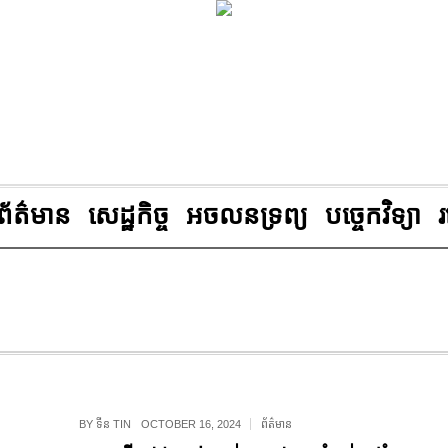
ព័ត៌មាន
សេដ្ឋកិច្ច
អចលនទ្រព្យ
បច្ចេកវិទ្យា
BY
ទីន TIN
OCTOBER 16, 2024
ព័ត៌មាន