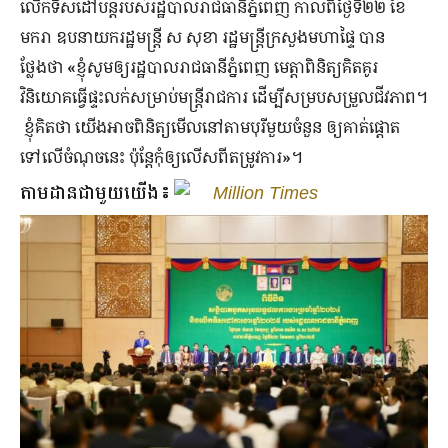
លើកទិសដៅបន្ដរបស់រដ្ឋបាលរាជធានីភ្នំពេញ កាលពីថ្ងៃទី២២ ខែ
មករា ឧបនាយករដ្ឋមន្ដ្រី ស សុខា រដ្ឋមន្ដ្រីក្រសួងមហាផ្ទៃ បាន
ថ្លែងថា
«
ខ្ញុំសូមឲ្យរដ្ឋបាលរាជធានីភ្នំពេញ
មេត្តាពិនិត្យគិតគូរ
វិនិយោគធ្វើផ្ទះលក់សម្រាប់មន្ដ្រីរាជការ
ដើម្បីសម្របសម្រួលជីវភាព។
ខ្ញុំគិតថា
យើងអាចពិនិត្យមើលនៅតាមបុរីមួយចំនួន
ឲ្យគាត់ផ្ដោត
ទៅលើចំណុចនេះ
ប៉ុន្ដែកុំឲ្យលើសពីតម្រូវការ
»
។
តាមដានជាមួយយើង៖
Million Times