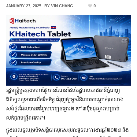
JANUARY 23, 2025
BY
VIN CHANG
0
រដ្ឋមន្ដ្រីក្រសួងមហាផ្ទៃ បានណែនាំដល់រដ្ឋបាលរាជធានីភ្នំពេញ
ពិនិត្យលទ្ធភាពលើកទឹកចិត្ត ជំរុញឲ្យអ្នកវិនិយោគបណ្ដាក់ទុនសាង
សង់ផ្ទះដែលមានតម្លៃសមរម្យចន្លោះ២ ទៅ៣ម៉ឺនដុល្លារសម្រាប់
លក់ជូនមន្ដ្រីរាជការ។
ក្នុងពេលចូលរួមបិទសន្និបាតបូកសរុបលទ្ធផលការងារឆ្នាំ២០២៤ និង