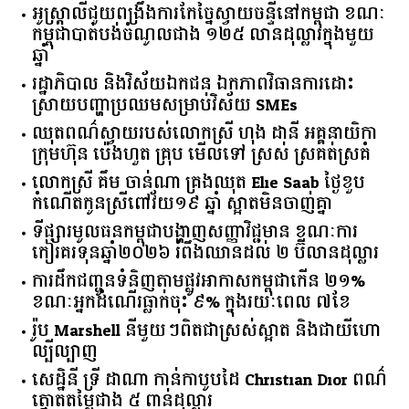
អូស្ត្រាលី​ជួយ​ពង្រឹង​ការ​កែច្នៃ​ស្វាយចន្ទី​នៅ​កម្ពុជា​ ​ខណៈ​
កម្ពុជា​បាត់បង់​ចំណូល​ជាង​ ​១២៥​ ​លាន​ដុល្លារ​ក្នុង​មួយ​
ឆ្នាំ​
រដ្ឋាភិបាល​ ​និង​វិស័យ​ឯកជន ​ឯកភាព​វិធានការ​ដោះ
ស្រាយ​បញ្ហា​ប្រឈម​​សម្រាប់​វិស័យ​ ​SMEs​
ឈុតពណ៌ស្វាយរបស់លោកស្រី ហុង ដានី អគ្គ​នាយិកា​
ក្រុមហ៊ុន ប៉េងហួត គ្រុប មើលទៅ ស្រស់ ស្រគត់ស្រគំ
លោកស្រី គឹម ចាន់ណា គ្រងឈុត Elie Saab ថ្ងៃខួប
កំណើតកូនស្រីពៅវ័យ១៩ ឆ្នាំ ស្អាតមិនចាញ់គ្នា
ទីផ្សារ​មូលធន​កម្ពុជា​បង្ហាញ​សញ្ញា​វិជ្ជមាន​ ​ខណៈ​ការ​
កៀរគរ​ទុន​ឆ្នាំ​២០២៦​ ​រំពឹង​ឈានដល់​ ​២​ ​ប៊ីលាន​ដុល្លារ​
ការដឹកជញ្ជូនទំនិញតាមផ្លូវអាកាសកម្ពុជាកើន ២១%
ខណៈអ្នកដំណើរធ្លាក់ចុះ ៩% ក្នុងរយៈពេល ៧ខែ
រ៉ូប Marshell នីមួយៗពិតជាស្រស់ស្អាត និងជាយីហោ
ល្បីល្បាញ
សេដ្ឋិនី ទ្រី ដាណា កាន់កាបូបដៃ Christian Dior ពណ៌
ត្នោតតម្លៃជាង ៥ ពាន់ដុល្លារ