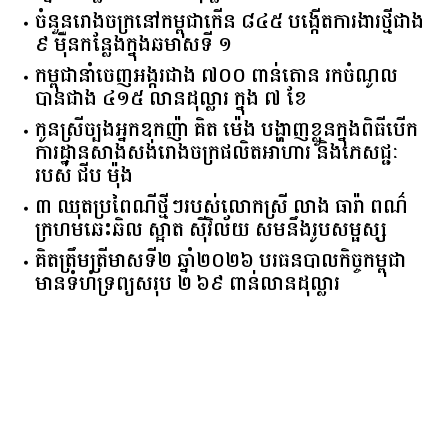
ចំនួន​រោងចក្រ​នៅ​កម្ពុជា​កើន​ ​៨៤៥​ ​បង្កើត​ការងារ​ថ្មី​ជាង​
​៩​ ​ម៉ឺន​កន្លែង​ក្នុង​ឆមាស​ទី ​១​
កម្ពុជានាំចេញអង្ករជាង ៧០០ ពាន់តោន រកចំណូល
បានជាង ៤១៥ លានដុល្លារ ក្នុង ៧ ខែ
កូនស្រីច្បងអ្នកឧកញ៉ា គិត ម៉េង បង្ហាញខ្លួនក្នុងពិធីបើក
ការដ្ឋានសាងសង់រោងចក្រផលិតអាហារ និងភេសជ្ជៈ
របស់ ជីប ម៉ុង
៣ ឈុតប្រពៃណីថ្មីៗរបស់លោកស្រី លាង ធារ៉ា ពណ៌
ក្រហមឆេះឆិល ស្អាត ​ស៊ីវិល័យ សមនឹងរូបសម្ផស្ស
គិត​ត្រឹមត្រីមាស​ទី​២​ ​ឆ្នាំ​២០២៦​ បរធន​បាលកិច្ច​កម្ពុជា​ ​
មាន​ទំហំ​ទ្រព្យ​សរុប​ ​២.៦៩​ ​ពាន់លាន​ដុល្លារ​