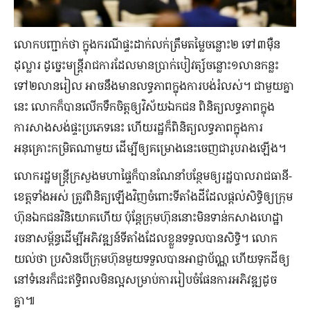
លោកបញ្ជាក់ថា ក្នុងករណីផ្ទះដាក់លក់ត្រឹមតម្លៃចន្លោះ២ ទៅ៣ម៉ឺន
ដុល្លារ ដូច្នេះមន្ដ្រីរាជការដែលមានប្រាក់បៀវត្ស៍ចន្លោះ១លានកន្លះ
ទៅ២លានរៀល អាចនឹងមានលទ្ធភាពក្នុងការបង់រំលស់។ ជាមួយគ្នា
នេះ លោកក៏បានលើកទឹកចិត្តឲ្យវិស័យឯកជន ពិនិត្យលទ្ធភាពក្នុង
ការសាងសង់ផ្ទះប្រភេទនេះ ហើយរដ្ឋក៏ពិនិត្យលទ្ធភាពក្នុងការ
អនុគ្រោះកម្រិតណាមួយ ដើម្បីឲ្យគម្រោងនេះចេញជារូបរាងឡើង។
លោករដ្ឋមន្រ្តីក្រសួងមហាផ្ទៃក៏បានណែនាំបន្ថែមឲ្យរដ្ឋបាលរាជធានី-
ខេត្តទាំងអស់ ត្រូវពិនិត្យឡើងវិញចំពោះទីតាំងដីដែលផ្ដល់សិទ្ធិឲ្យក្រុម
ហ៊ុនឯកជនវិនិយោគហើយ ប៉ុន្ដែក្រុមហ៊ុននោះមិនទាន់កសាងហេដ្ឋា
រចនាសម្ព័ន្ធដើម្បីអភិវឌ្ឍន៍ទីតាំងដែលខ្លួនទទួលបានសិទ្ធិ។ លោក
យល់ថា ប្រសិនបើក្រុមហ៊ុនមួយទទួលបានអាជ្ញាប័ណ្ណ ហើយទុកដីឲ្យ
នៅទំនេរក៏ជះឥទ្ធិពលមិនល្អសម្រាប់ការរៀបចំផែនការអភិវឌ្ឍដូច
គ្នា៕