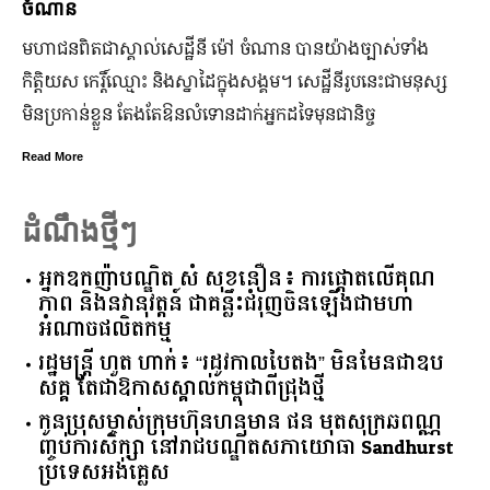
ាន
ជើងរយៈ
ពិតជា​ស្គាល់​សេដ្ឋី​នី ម៉ៅ ចំណាន បាន​យ៉ាង​ច្បាស់​ទាំង​
ដើម្បីជ
ស កេរ្តិ៍ឈ្មោះ និង​ស្នាដៃ​ក្នុង​សង្គម។ សេដ្ឋី​នី​រូប​នេះ​ជា​មនុស្ស​
កាន់តែ
កាន់​ខ្លួន តែងតែ​ឱនលំទោន​ដាក់​អ្នក​ដទៃ​មុន​ជានិច្ច
ឆ្នាំស
នឹងបើកឱ
ore
៣ថ្ងៃ
Read Mor
ដំណឹងថ្មីៗ
អ្នកឧកញ៉ាបណ្ឌិត សំ សុខនឿន៖ ការផ្តោតលើគុណ
ភាព និងនវានុវត្តន៍ ជាគន្លឹះជំរុញចិនឡើងជាមហា
អំណាចផលិតកម្ម
រដ្ឋមន្ត្រី ហួត ហាក់៖ “រដូវកាលបៃតង” មិនមែនជាឧប
សគ្គ តែជាឱកាសស្គាល់កម្ពុជាពីជ្រុងថ្មី
កូនប្រុសម្ចាស់ក្រុមហ៊ុនហនុមាន ផន មុតសុក្រឆពណ្ណ
ញ្ចប់ការសិក្សា នៅរាជបណ្ឌិតសភាយោធា Sandhurst
ប្រទេសអង់គ្លេស