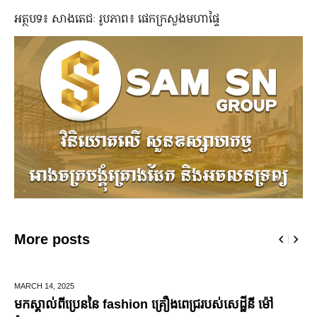
អត្ថបទ៖ សាងតេជៈ រូបភាព៖ ផេកក្រសួងមហាផ្ទៃ
More posts
 14,
2025
DECEMBE
ាល់ពីប្រេននៃ​ fashion គ្រឿងពេជ្ររបស់សេដ្ឋីនី ម៉ៅ
ឆ្លងឆ្ន