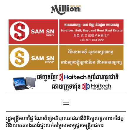
រដ្ឋមន្ដ្រីមហាផ្ទៃ ណែនាំឲ្យអភិបាលរាជធានីពិនិត្យលទ្ធភាពរកដៃគូ
វិនិយោគសាងសង់ផ្ទះលក់តម្លៃសមរម្យជូនមន្រ្តីរាជការ