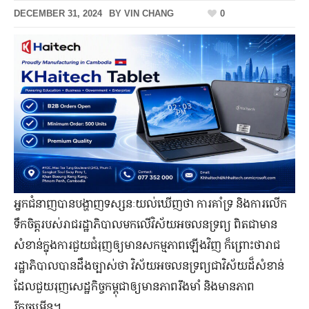
DECEMBER 31, 2024
BY
VIN CHANG
0
អ្នកជំនាញបានបង្ហាញទស្សនៈយល់ឃើញថា ការគាំទ្រ និងការលើក
ទឹកចិត្តរបស់រាជរដ្ឋាភិបាលមកលើវិស័យអចលនទ្រព្យ ពិតជាមាន
សំខាន់ក្នុងការជួយជំរុញឲ្យមានសកម្មភាពឡើងវិញ ក៏ព្រោះថារាជ
រដ្ឋាភិបាលបានដឹងច្បាស់ថា វិស័យអចលនទ្រព្យជាវិស័យដ៏សំខាន់
ដែលជួយរុញសេដ្ឋកិច្ចកម្ពុជាឲ្យមានភាពរឹងមាំ និងមានភាព
រីកចម្រើន។