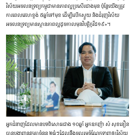
វិស័យអចលនទ្រព្យកម្ពុជាមានភាពល្អប្រសើរជាងមុន ប៉ុន្តែយើងត្រូវ
ការពេលវេលាខ្ទង់ ៥ឆ្នាំទៅមុខ ដើម្បីលើកស្ទួយ និងជំរុញវិស័យ
អចលនទ្រព្យមានស្ថានភាពល្អដូចកាលមុនវិបត្តិកូវីដ១៩»។
អ្នកជំនាញដែលមានបទពិសោធជាង ១០ឆ្នាំ អ្នកឧកញ៉ា សំ សុខនឿន
បានបង្ហាញនូវកត្តាចំនួន ២ធំៗដែលនឹងចូលរួមចំណែកទាញឲ្យវិស័យ