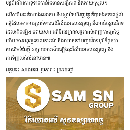
បន្តដំណើរការទូទាត់កាន់តែមានសុវត្ថិភាព និងងាយស្រួល។
លើសពីនេះ តំណាងធនាគារ និងស្ថាប័នហិរញ្ញវត្ថុ ក៏បានឯកភាពផ្តល់
កម្ចីដែលមានការប្រាក់ទាបលើវិស័យអចលនទ្រព្យ នឹងកាត់បន្ថយវិវាទ
ដែលកើតឡើង ដោយសារ អតិថិជនគ្មានលទ្ធភាពបំពេញកាតព្វកិច្ច
ហើយការអនុវត្តគោលការណ៍ នឹងឈានទៅបញ្ចប់វិវាទបុរី ក៏ដូចជា
ការបើកទំព័រថ្មី សម្រាប់ការងើបឡើងនូវវិស័យអចលនទ្រព្យ និង
ការទិញលក់លំនៅឋាន៕
អត្ថបទ៖ សាងតេជៈ រូបភាព៖ ប្រអប់ខ្មៅ