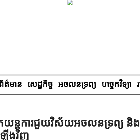
ព័ត៌មាន
សេដ្ឋកិច្ច
អចលនទ្រព្យ
បច្ចេកវិទ្យា
ន្តការជួយវិស័យអចលនទ្រព្យ និង
ឡើងវិញ