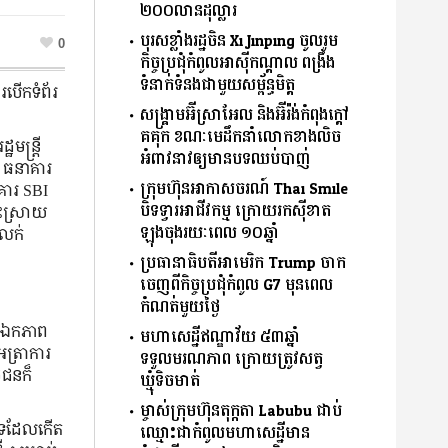
២០០លានដុល្លារ
បុរសខ្លាំងរដ្ឋចិន Xi Jinping ចូលរួម
0
កិច្ចប្រជុំកំពូលអាស៊ីកណ្ដាល ពង្រឹង
ទំនាក់ទំនងជាមួយសម្ព័ន្ធមិត្ត
របើកទំព័រ
សង្គ្រាមអ៊ីស្រាអែល និងអ៊ីរ៉ង់កំពុងក្ដៅ
គគុក ខណៈមេដឹកនាំលោកខាងលិច
មន្រ្តី
អំពាវនាវឲ្យមានបទឈប់បាញ់
, ធនាគារ
ក្រុមហ៊ុនអាកាសចរណ៍ Thai Smile
គារ SBI
បិទទ្វារអាជីវកម្ម ក្រោយរកស៊ីខាត
ោះស្រាយ
ឡុងចុងរយៈពេល ១០ឆ្នាំ
-លក់
ប្រធានាធិបតីអាមេរិក Trump ចាក
ចេញពីកិច្ចប្រជុំកំពូល G7 មុនពេល
កំណត់មួយថ្ងៃ
និងឯកភាព
មហាសេដ្ឋីឥណ្ឌាវ័យ ៥៣ឆ្នាំ
លអត្រាការ
ទទួលមរណភាព ក្រោយត្រូវសត្វ
ិជនក៏
ឃ្មុំទិចមាត់
ម្ចាស់ក្រុមហ៊ុនតុក្កតា Labubu ជាប់
វាទដែលកើត
ឈ្មោះជាកំពូលមហាសេដ្ឋីមាន