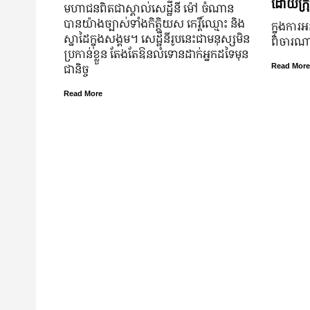
ដោយក្រុ
មហាជន​ពិតជា​ស្គាល់​សេដ្ឋី​នី ម៉ៅ ចំណាន
បាន​យ៉ាង​ច្បាស់​ទាំង​កិត្តិយស កេរ្តិ៍ឈ្មោះ និង​
ក្នុងការអ
ស្នាដៃ​ក្នុង​សង្គម។ សេដ្ឋី​នី​រូប​នេះ​ជា​មនុស្ស​មិន​
ពិចារណាច
ប្រកាន់​ខ្លួន តែងតែ​ឱនលំទោន​ដាក់​អ្នក​ដទៃ​មុន​
ជានិច្ច
Read More
Read More