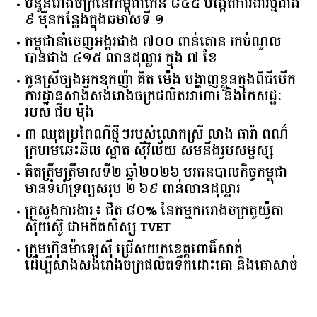
ចំនួន​រោងចក្រ​នៅ​កម្ពុជា​កើន​ ​៨៤៥​ ​បង្កើត​ការងារ​ថ្មី​ជាង​
​៩​ ​ម៉ឺន​កន្លែង​ក្នុង​ឆមាស​ទី ​១​
កម្ពុជានាំចេញអង្ករជាង ៧០០ ពាន់តោន រកចំណូល
បានជាង ៤១៥ លានដុល្លារ ក្នុង ៧ ខែ
កូនស្រីច្បងអ្នកឧកញ៉ា គិត ម៉េង បង្ហាញខ្លួនក្នុងពិធីបើក
ការដ្ឋានសាងសង់រោងចក្រផលិតអាហារ និងភេសជ្ជៈ
របស់ ជីប ម៉ុង
៣ ឈុតប្រពៃណីថ្មីៗរបស់លោកស្រី លាង ធារ៉ា ពណ៌
ក្រហមឆេះឆិល ស្អាត ​ស៊ីវិល័យ សមនឹងរូបសម្ផស្ស
គិត​ត្រឹមត្រីមាស​ទី​២​ ​ឆ្នាំ​២០២៦​ បរធន​បាលកិច្ច​កម្ពុជា​ ​
មាន​ទំហំ​ទ្រព្យ​សរុប​ ​២.៦៩​ ​ពាន់លាន​ដុល្លារ​
ក្រសួង​ការងារ​៖ ​ជិត​ ​៨០​% ​នៃ​កម្មករ​រោងចក្រ​តូយ៉ូតា ​
ស៊ុយ​ស៊ូ ​ជា​អតីត​សិស្ស​ ​TVET​
ក្រុមហ៊ុន​ម៉ាឡេស៊ី ជ្រើសយកខេត្ដពោធិ៍សាត់
ដើម្បីសាងសង់រោងចក្រផលិតទឹកដោះគោ និងគោសាច់