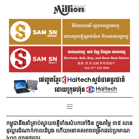
កម្ពុជានឹងនាំគ្រាប់ស្វាយចន្ទីទាំងសំបកទៅចិន ក្នុងតម្លៃ ៣៥ លាន
ដុល្លារដំណាក់កាលដំបូង ហើយអនាគតអាចពង្រីកដល់ប្រមាណ
៤០០ លានដុល្លារ