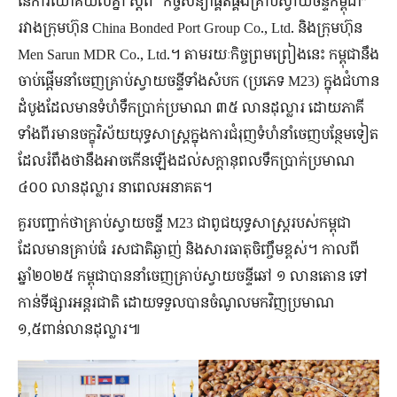
នៃ​ការ​យោគយល់​គ្នា ស្ដីពី “កិច្ច​សន្យា​ផ្គត់ផ្គង់គ្រាប់ស្វាយចន្ទីកម្ពុជា”
រវាង​ក្រុមហ៊ុន China Bonded Port Group Co., Ltd. និង​ក្រុមហ៊ុន
Men Sarun MDR Co., Ltd.។ តាមរយៈ​កិច្ច​ព្រមព្រៀង​នេះ កម្ពុជា​នឹង​
ចាប់ផ្ដើម​នាំ​ចេញ​គ្រាប់​ស្វាយ​ចន្ទី​ទាំង​សំបក (ប្រភេទ M23) ក្នុង​ជំហាន​
ដំបូង​ដែល​មាន​ទំហំ​ទឹក​ប្រាក់​ប្រមាណ ៣៥ លាន​ដុល្លារ ដោយ​ភាគី​
ទាំងពីរ​មាន​ចក្ខុវិស័យ​យុទ្ធសាស្ត្រ​ក្នុង​ការ​ជំរុញ​ទំហំ​នាំ​ចេញ​បន្ថែម​ទៀត
ដែល​រំពឹង​ថា​នឹង​អាច​កើន​ឡើង​ដល់​សក្ដានុពល​ទឹកប្រាក់​ប្រមាណ
៤០០ លាន​ដុល្លារ នា​ពេល​អនាគត។
គួរ​បញ្ជាក់​ថា​គ្រាប់​ស្វាយ​ចន្ទី M23 ជាពូជយុទ្ធសាស្រ្តរបស់កម្ពុជា
ដែលមានគ្រាប់ធំ រសជាតិ​ឆ្ងាញ់ និង​សារធាតុចិញ្ចឹម​ខ្ពស់។ កាលពី
ឆ្នាំ២០២៥ កម្ពុជា​បាន​នាំ​ចេញ​គ្រាប់ស្វាយចន្ទី​ឆៅ ១ លានតោន ទៅ
កាន់​ទីផ្សារ​អន្តរជាតិ ដោយ​ទទួល​បាន​ចំណូល​មក​វិញ​ប្រមាណ
១,៥ពាន់លានដុល្លារ៕