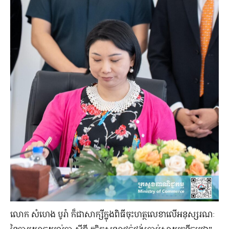
លោក សំហេង បូរ៉ា ក៏​ជា​សាក្សី​ក្នុង​ពិធី​ចុះហត្ថលេខា​លើ​អនុស្សរណៈ​