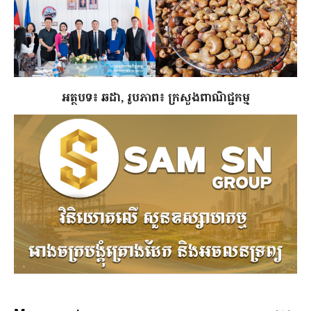
អត្ថបទ៖ ឆដា, រូបភាព៖ ក្រសួងពាណិជ្ជកម្ម