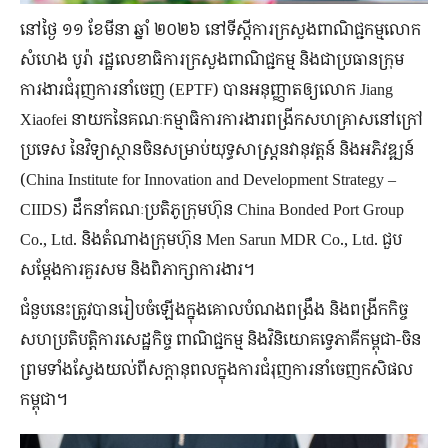
នៅ​ថ្ងៃ ១១ ខែ​មីនា ឆ្នាំ ២០២៦ នៅ​ទីស្ដីការ​ក្រសួង​ពាណិជ្ជកម្ម​លោក
សំហេង បូរ៉ា រដ្ឋលេខាធិការ​ក្រសួងពាណិជ្ជកម្ម និង​ជា​ប្រធាន​ក្រុម​
ការងារ​ជំរុញ​ការ​នាំ​ចេញ (EPTF) បាន​អនុញ្ញាត​ឲ្យ​លោក Jiang
Xiaofei នាយក​នៃ​គណៈកម្មាធិការការងារពង្រីកសហគ្រាសនៅក្រៅ
ប្រទេស នៃ​វិទ្យាស្ថាន​ចិន​សម្រាប់​យុទ្ធសាស្រ្ត​នវានុវត្តន៍ និងអភិវឌ្ឍន៍
(China Institute for Innovation and Development Strategy –
CIIDS) ដឹកនាំ​គណៈប្រតិភូក្រុមហ៊ុន China Bonded Port Group
Co., Ltd. និង​តំណាង​ក្រុមហ៊ុន Men Sarun MDR Co., Ltd. ជួប​
សម្ដែង​ការ​គួរសម និង​ពិភាក្សា​ការងារ។
ជំនួប​នេះ​ត្រូវ​បាន​រៀបចំ​ឡើង​ក្នុង​គោល​បំណង​ពង្រឹង និង​ពង្រីក​កិច្ច​
សហប្រតិបត្តិការ​សេដ្ឋកិច្ច ពាណិជ្ជកម្ម និង​វិនិយោគ​ទ្វេ​ភាគី​កម្ពុជា-ចិន
ព្រម​ទាំង​ស្វែងយល់​ពី​សក្ដានុពល​ក្នុង​ការ​ជំរុញ​ការ​នាំ​ចេញ​កសិផល​
កម្ពុជា។