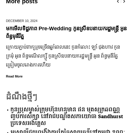
More posts
JUNE 25,
2024
្តី អូន
មកដឹងប្រាក់ចំណេញសុទ្ធរបស់ក្រុមហ៊ុន Ford ពីឆ្នាំ២០
ឆ្នាំ២០២៤
វ កូន
ក្រុមហ៊ុន Ford Motor ទទួលប្រាក់ចំណេញសរុបប្រចាំឆ្នាំមាន
រ័ត្ន
ឡើង បើទោះបីវិបត្តិសេដ្ឋកិច្ចពិភពលោកមិនទាន់មានស្ថានភាពល
ប្រសើរ។
Read More
ដំណឹងថ្មីៗ
កូនប្រុសម្ចាស់ក្រុមហ៊ុនហនុមាន ផន មុតសុក្រឆពណ្ណ
ញ្ចប់ការសិក្សា នៅរាជបណ្ឌិតសភាយោធា Sandhurst
ប្រទេសអង់គ្លេស
អូស្ត្រាលី​ជួយ​ពង្រឹង​ការ​កែច្នៃ​ស្វាយចន្ទី​នៅ​កម្ពុជា​ ​ខណៈ​