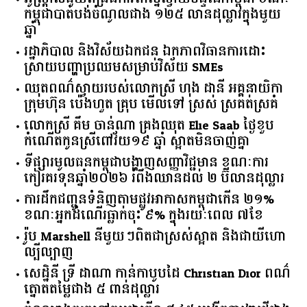
កម្ពុជា​បាត់បង់​ចំណូល​ជាង​ ​១២៥​ ​លាន​ដុល្លារ​ក្នុង​មួយ​
ឆ្នាំ​
រដ្ឋាភិបាល​ ​និង​វិស័យ​ឯកជន ​ឯកភាព​វិធានការ​ដោះ
ស្រាយ​បញ្ហា​ប្រឈម​​សម្រាប់​វិស័យ​ ​SMEs​
ឈុតពណ៌ស្វាយរបស់លោកស្រី ហុង ដានី អគ្គ​នាយិកា​
ក្រុមហ៊ុន ប៉េងហួត គ្រុប មើលទៅ ស្រស់ ស្រគត់ស្រគំ
លោកស្រី គឹម ចាន់ណា គ្រងឈុត Elie Saab ថ្ងៃខួប
កំណើតកូនស្រីពៅវ័យ១៩ ឆ្នាំ ស្អាតមិនចាញ់គ្នា
ទីផ្សារ​មូលធន​កម្ពុជា​បង្ហាញ​សញ្ញា​វិជ្ជមាន​ ​ខណៈ​ការ​
កៀរគរ​ទុន​ឆ្នាំ​២០២៦​ ​រំពឹង​ឈានដល់​ ​២​ ​ប៊ីលាន​ដុល្លារ​
ការដឹកជញ្ជូនទំនិញតាមផ្លូវអាកាសកម្ពុជាកើន ២១%
ខណៈអ្នកដំណើរធ្លាក់ចុះ ៩% ក្នុងរយៈពេល ៧ខែ
រ៉ូប Marshell នីមួយៗពិតជាស្រស់ស្អាត និងជាយីហោ
ល្បីល្បាញ
សេដ្ឋិនី ទ្រី ដាណា កាន់កាបូបដៃ Christian Dior ពណ៌
ត្នោតតម្លៃជាង ៥ ពាន់ដុល្លារ