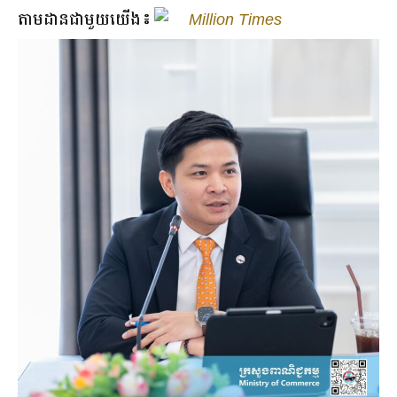
តាមដានជាមួយយើង៖
Million Times