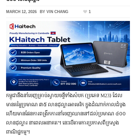
MARCH 12, 2026
BY
VIN CHANG
1
កម្ពុជា​នឹង​នាំ​ចេញ​គ្រាប់​ស្វាយ​ចន្ទី​ទាំងសំបក (ប្រភេទ M23) ដែល​
មាន​តម្លៃ​ប្រមាណ ៣៥ លាន​ដុល្លារ​អាមេរិក ក្នុង​ដំណាក់​កាល​ដំបូង
ហើយ​មាន​ផែនការ​ពង្រីក​ការ​នាំ​ចេញ​ឈាន​ទៅ​ដល់​ប្រមាណ ៤០០
លាន​ដុល្លារ​ នាពេល​អនាគត។ នេះ​បើ​តាម​ការ​ប្រកាស​ពី​ក្រសួង​
ពាណិជ្ជកម្ម។