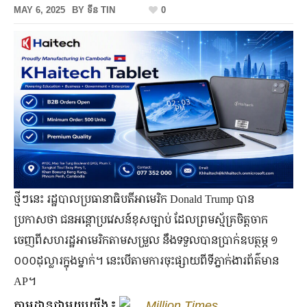
MAY 6, 2025
BY
ទីន TIN
0
ថ្មីៗនេះ រដ្ឋបាលប្រធានាធិបតីអាមេរិក Donald Trump បាន
ប្រកាសថា ជនអន្តោប្រវេសន៍ខុសច្បាប់ ដែលព្រមស្ម័គ្រចិត្តចាក
ចេញពីសហរដ្ឋអាមេរិកតាមសម្រួល នឹងទទួលបានប្រាក់ឧបត្ថម្ភ ១
០០០ដុល្លារក្នុងម្នាក់។ នេះបើតាមការចុះផ្សាយពីទីភ្នាក់ងារព័ត៌មាន
AP។
តាមដានជាមួយយើង៖
Million Times