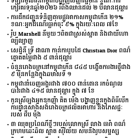
ទីផ្សារ​មូលធន​កម្ពុជា​បង្ហាញ​សញ្ញា​វិជ្ជមាន​ ​ខណៈ​ការ​
កៀរគរ​ទុន​ឆ្នាំ​២០២៦​ ​រំពឹង​ឈានដល់​ ​២​ ​ប៊ីលាន​ដុល្លារ​
ការដឹកជញ្ជូនទំនិញតាមផ្លូវអាកាសកម្ពុជាកើន ២១%
ខណៈអ្នកដំណើរធ្លាក់ចុះ ៩% ក្នុងរយៈពេល ៧ខែ
រ៉ូប Marshell នីមួយៗពិតជាស្រស់ស្អាត និងជាយីហោ
ល្បីល្បាញ
សេដ្ឋិនី ទ្រី ដាណា កាន់កាបូបដៃ Christian Dior ពណ៌
ត្នោតតម្លៃជាង ៥ ពាន់ដុល្លារ
ចំនួន​រោងចក្រ​នៅ​កម្ពុជា​កើន​ ​៨៤៥​ ​បង្កើត​ការងារ​ថ្មី​ជាង​
​៩​ ​ម៉ឺន​កន្លែង​ក្នុង​ឆមាស​ទី ​១​
កម្ពុជានាំចេញអង្ករជាង ៧០០ ពាន់តោន រកចំណូល
បានជាង ៤១៥ លានដុល្លារ ក្នុង ៧ ខែ
កូនស្រីច្បងអ្នកឧកញ៉ា គិត ម៉េង បង្ហាញខ្លួនក្នុងពិធីបើក
ការដ្ឋានសាងសង់រោងចក្រផលិតអាហារ និងភេសជ្ជៈ
របស់ ជីប ម៉ុង
៣ ឈុតប្រពៃណីថ្មីៗរបស់លោកស្រី លាង ធារ៉ា ពណ៌
ក្រហមឆេះឆិល ស្អាត ​ស៊ីវិល័យ សមនឹងរូបសម្ផស្ស