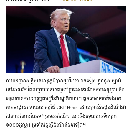
នាយកដ្ឋានសន្តិសុខមាតុភូមិបានឲ្យដឹងថា ជនភៀសខ្លួនខុសច្បាប់
នៅអាមេរិក ដែលព្រមចាកចេញទៅប្រទេសកំណើតតាមសម្រួល នឹង
ទទួលបានការឧបត្ថម្ភជាច្រើនពីរដ្ឋាភិបាល។ ពួកគេអាចទាក់ទងមក
កាន់អាជ្ញាធរ តាមរយៈកម្មវិធី CBP Home ដោយគ្រាន់តែជូនដំណឹងពី
ផែនការនៃការវិលទៅប្រទេសកំណើត នោះនឹងទទួលបានទឹកប្រាក់
១០០០ដុល្លារ រួមទាំងថ្លៃធ្វើដំណើរថែមទៀត។