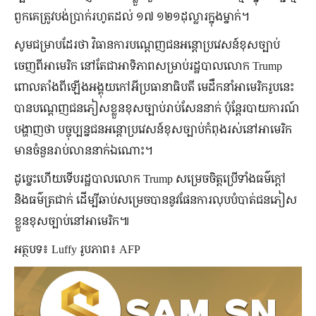
ពួកគេត្រូវបង់ប្រាក់រហូតដល់ ១៧ ១២១ដុល្លារក្នុងម្នាក់។
សូមជម្រាបដែរថា វិធានការបណ្ដេញជនអន្តោប្រវេសន៍ខុសច្បាប់
ចេញពីអាមេរិក នៅតែជាអាទិភាពសម្រាប់រដ្ឋបាលលោក Trump
ពោលតាំងពីឡើងអង្គុយកៅអីប្រធានាធិបតី មេដឹកនាំអាមេរិករូបនេះ
បានបណ្ដេញជនភៀសខ្លួនខុសច្បាប់រាប់សែននាក់ ប៉ុន្តែរបាយការណ៍
បង្ហាញថា បច្ចុប្បន្នជនអន្តោប្រវេសន៍ខុសច្បាប់កំពុងរស់នៅអាមេរិក
មានចំនួនរាប់លាននាក់ឯណោះ។
ដូច្នេះហើយទើបរដ្ឋបាលលោក Trump សម្រេចចិត្តប្រើទាំងធម៌ក្ដៅ
និងធម៌ត្រជាក់ ដើម្បីឆាប់សម្រេចបាននូវផែនការលុបបំបាត់ជនភៀស
ខ្លួនខុសច្បាប់នៅអាមេរិក៕
អត្ថបទ៖ Luffy រូបភាព៖ AFP