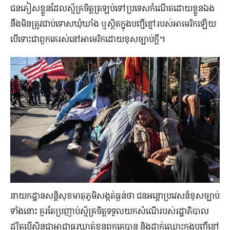
ជនភៀសខ្លួនដែលស្ម័គ្រចិត្តត្រឡប់ទៅប្រទេសកំណើតដោយខ្លួនឯង
នឹងមិនត្រូវជាប់ទោសឃុំឃាំង ឬស្ថិតក្នុងបញ្ជីខ្មៅរបស់អាមេរិកឡើយ
បើទោះជាពួកគេរស់នៅអាមេរិកដោយខុសច្បាប់ក្ដី។
នាយកដ្ឋានសន្តិសុខមាតុភូមិសង្កត់ធ្ងន់ថា ជនអន្តោប្រវេសន៍ខុសច្បាប់
ទាំងនោះ គួរតែប្រញាប់ស្ម័គ្រចិត្តទទួលយកសំណើរបស់រដ្ឋាភិបាល
ដ្បិតបើសិនជាអាជ្ញាធរឃាត់ខ្លួនពួកគេបាន និងដាក់ឈ្មោះក្នុងបញ្ជីខ្មៅ