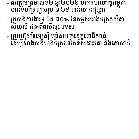
គិត​ត្រឹមត្រីមាស​ទី​២​ ​ឆ្នាំ​២០២៦​ បរធន​បាលកិច្ច​កម្ពុជា​ ​
មាន​ទំហំ​ទ្រព្យ​សរុប​ ​២.៦៩​ ​ពាន់លាន​ដុល្លារ​
ក្រសួង​ការងារ​៖ ​ជិត​ ​៨០​% ​នៃ​កម្មករ​រោងចក្រ​តូយ៉ូតា ​
ស៊ុយ​ស៊ូ ​ជា​អតីត​សិស្ស​ ​TVET​
ក្រុមហ៊ុន​ម៉ាឡេស៊ី ជ្រើសយកខេត្ដពោធិ៍សាត់
ដើម្បីសាងសង់រោងចក្រផលិតទឹកដោះគោ និងគោសាច់