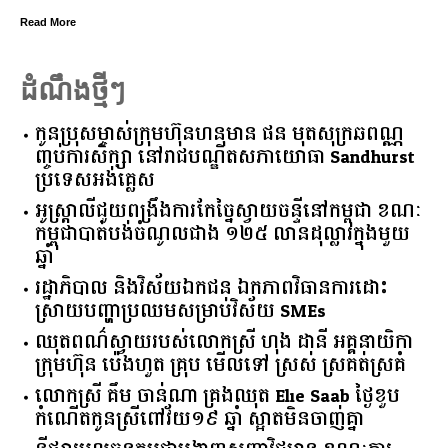
Read More
ដំណឹងថ្មីៗ
កូនប្រុសម្ចាស់ក្រុមហ៊ុនហនុមាន ផន មុតសុក្រឆពណ្ណ
ញ្ចប់ការសិក្សា នៅរាជបណ្ឌិតសភាយោធា Sandhurst
ប្រទេសអង់គ្លេស
អូស្ត្រាលី​ជួយ​ពង្រឹង​ការ​កែច្នៃ​ស្វាយចន្ទី​នៅ​កម្ពុជា​ ​ខណៈ​
កម្ពុជា​បាត់បង់​ចំណូល​ជាង​ ​១២៥​ ​លាន​ដុល្លារ​ក្នុង​មួយ​
ឆ្នាំ​
រដ្ឋាភិបាល​ ​និង​វិស័យ​ឯកជន ​ឯកភាព​វិធានការ​ដោះ
ស្រាយ​បញ្ហា​ប្រឈម​​សម្រាប់​វិស័យ​ ​SMEs​
ឈុតពណ៌ស្វាយរបស់លោកស្រី ហុង ដានី អគ្គ​នាយិកា​
ក្រុមហ៊ុន ប៉េងហួត គ្រុប មើលទៅ ស្រស់ ស្រគត់ស្រគំ
លោកស្រី គឹម ចាន់ណា គ្រងឈុត Elie Saab ថ្ងៃខួប
កំណើតកូនស្រីពៅវ័យ១៩ ឆ្នាំ ស្អាតមិនចាញ់គ្នា