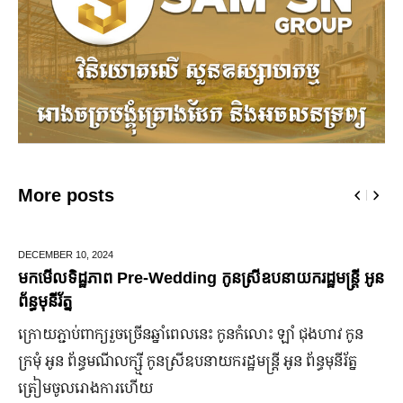
More posts
,
2024
JUNE 25,
2024
ភាព Pre-Wedding កូនស្រីឧបនាយករដ្ឋមន្រ្តី អូន
មកដឹងប្រាក់
ឆ្នាំ២០២៤
​ពាក្យ​រួច​ច្រើន​ឆ្នាំ​ពេលនេះ កូនកំលោះ ឡាំ ជុងហាវ កូន
ក្រុមហ៊ុន Fo
្ធមណីលក្ស្មី កូនស្រី​ឧបនាយករដ្ឋមន្ត្រី អូន ព័ន្ធមុនីរ័ត្ន
ឡើង បើទោះបីវ
រោងការ​ហើយ
ប្រសើរ។