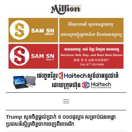
Trump សុខចិត្តផ្ដល់ប្រាក់ ១ ០០០ដុល្លារ សម្រាប់ជនអន្តោ
ប្រវេសន៍ស្ម័គ្រចិត្តចាកចេញពីអាមេរិក