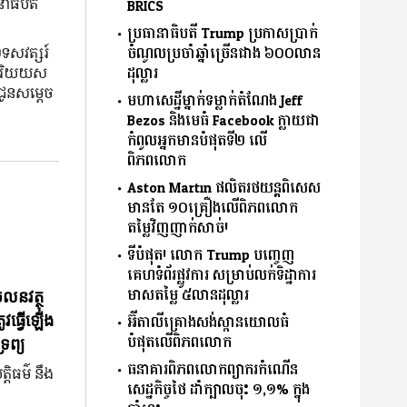
ាធិបតី
BRICS
ប្រធានាធិបតី Trump ប្រកាសប្រាក់
ចំណូលប្រចាំឆ្នាំច្រើនជាង ៦០០លាន
ទសវត្សរ៍
ដុល្លារ
ស្សរិយយស
ជូនសម្តេច
មហាសេដ្ឋីម្នាក់ទម្លាក់តំណែង Jeff
Bezos និងមេធំ Facebook ក្លាយជា
កំពូលអ្នកមានបំផុតទី២ លើ
ពិភពលោក
Aston Martin ផលិតរថយន្តពិសេស
មានតែ ១០គ្រឿងលើពិភពលោក
តម្លៃវិញញាក់សាច់!
ទីបំផុត! លោក Trump បញ្ចេញ
គេហទំព័រផ្លូវការ សម្រាប់លក់ទិដ្ឋាការ
មាសតម្លៃ ៥លានដុល្លារ
ចលនវត្ថុ
អ៊ីតាលីគ្រោងសង់ស្ពានយោលធំ
ូវធ្វើឡើង
បំផុតលើពិភពលោក
រព្យ
ធនាគារពិភពលោកព្យាករកំណើន
្តិធម៌ នឹង
សេដ្ឋកិច្ចថៃ ដាំក្បាលចុះ ១,១% ក្នុង