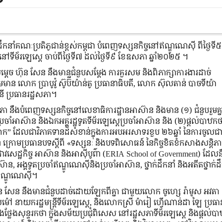
ដឹកនាំគណៈប្រតិភូជាន់ខ្ពស់កម្ពុជា បំពេញទស្សនកិច្ចនៅឥណ្ឌូណេស៊ី ពីថ្ងៃទី
រនៅទីម័រឡេស្តេ ចាប់ពីថ្ងៃទី៧ ដល់ថ្ងៃទី៩ ខែឧសភា ឆ្នាំ២០២៥ ។
សម្ដេច ហ៊ុន សែន នឹងមានជំនួបសម្តែង ការគួរសម និងពិភាក្សាការងារដាច់
មាន លោក ប្រាបូវ៉ូ ស៊ូប៊ីយ៉ាន់តូ ប្រធានាធិបតី, លោក ស៊ុលតាន់ បាចទីយ៉ា
ានី ប្រធានរដ្ឋសភា។
ធសភា នឹងបំពេញទស្សនកិច្ចនៅលេខាធិការដ្ឋានអាស៊ាន និងមាន (១) ជំនួបរួមគ
រចាំអាស៊ាន និងឯកអគ្គរដ្ឋទូតទីម័រឡេស្តេប្រចាំអាស៊ាន និង (២)ផ្តល់បា
ោក” ដែលជាវិភាគទានដ៏សំខាន់ក្នុងការអបអរសាទរខួប ២៦ឆ្នាំ នៃការចូល
ា ក្រោមប្រធានបទស្តីពី «ទស្សនៈ និងបទពិសោធន៍ នៃកិច្ចខិតខំកសាងសន្តិ
ជ្រាវសេដ្ឋកិច្ច អាស៊ាន និងអាស៊ីបូព៌ា (ERIA School of Government) ដែ
 អង្គទូតប្រចាំឥណ្ឌូណេស៊ីនិងប្រចាំអាស៊ាន, ថ្នាក់ដឹកនាំ និងអតីតថ្នាក់ដ
ៅឥណ្ឌូណេស៊ី។
៊ុន សែន នឹងមានជំនួបដាច់ដោយឡែកពីគ្នា ជាមួយលោក ចូហ្សេ រ៉ាមូស អវតា
ៅ នាយករដ្ឋមន្ត្រីទីម័រឡេស្តេ, និងលោកស្រី ម៉ារៀ ហ្វើណាន់ដា ឡៃ ប្រធា
ឹងថ្លែងសុន្ទរកថា ក្នុងសម័យប្រជុំពិសេស នៅរដ្ឋសភាទីម័រឡេស្តេ និងផ្ដល់