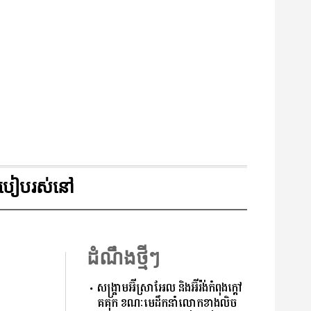
របៀបរស់នៅ
ដំណឹងថ្មីៗ
សង្គ្រាមអ៊ីស្រាអែល និងអ៊ីរ៉ង់កំពុងក្ដៅ
គគុក ខណៈមេដឹកនាំលោកខាងលិច