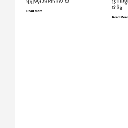
ត្រៀម​ចូល​រោងការ​ហើយ
ប្រកាន់​ខ
ជានិច្ច
Read More
Read More