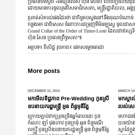
ប្រធានបទស្តីពី «មេរៀនរបស់ ហ៊ុន សែន៖ ពីរបបប្រល័យពូជ
ដោយមានការចូលរួមពីសមាជិកសភា, មន្ត្រីរដ្ឋាភិបាល, អង្គទូ
គួរកត់សំគាល់ផងដែរថា ជាកិច្ចតបស្នងទៅនឹងគុណបំណាច់ និង
កន្លងមក ជាពិសេស ចំពោះការជម្រុញទីម័រឡេស្តេ ចូលជាសម
Grand Collar of the Order of Timor-Leste ដែលជាឥស្សរិយ
ហ៊ុន សែន ប្រធានព្រឹទ្ធសភា៕
អត្ថបទ៖ ពិសិដ្ឋ រូបភាព៖ ផេកសម្តេចតេជោ
More posts
DECEMBER 10,
2024
MARCH 14
មកមើលទិដ្ឋភាព Pre-Wedding កូនស្រី
មកស្គាល
ឧបនាយករដ្ឋមន្រ្តី អូន ព័ន្ធមុនីរ័ត្ន
របស់សេដ
ក្រោយ​ភ្ជាប់​ពាក្យ​រួច​ច្រើន​ឆ្នាំ​ពេលនេះ កូន
មហាជន​ពិ
កំលោះ ឡាំ ជុងហាវ កូនក្រមុំ អូន ព័ន្ធមណី
បាន​យ៉ាង​ច
លក្ស្មី កូនស្រី​ឧបនាយករដ្ឋមន្ត្រី អូន ព័ន្ធមុនីរ័ត្ន
ស្នាដៃ​ក្ន