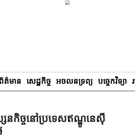
ព័ត៌មាន
សេដ្ឋកិច្ច
អចលនទ្រព្យ
បច្ចេកវិទ្យា
សនកិច្ចនៅប្រទេសឥណ្ឌូនេស៊ី
ៃ