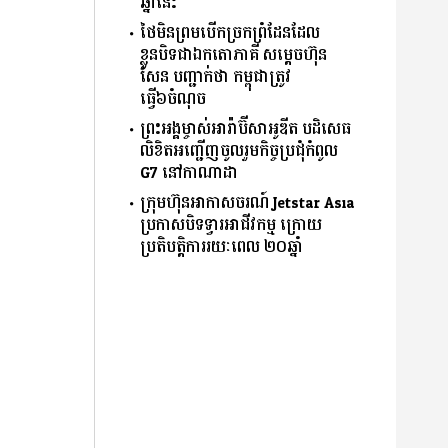
ឆ្នាំនេះ
ថៃមិនព្រមបើកច្រកព្រំដែនដែល
ខ្លួនបិទជាឯកតោភាគី សម្តេចហ៊ុន
សែន បញ្ជាក់ថា កម្ពុជាត្រូវ
ធ្វើ៦ចំណុច
ព្រះអង្គម្ចាស់អារ៉ាប៊ីសាអូឌីត បដិសេធ
លិខិតអញ្ជើញចូលរួមកិច្ចប្រជុំកំពូល
G7 នៅកាណាដា
ក្រុមហ៊ុនអាកាសចរណ៍ Jetstar Asia
ប្រកាសបិទទ្វារអាជីវកម្ម ក្រោយ
ប្រតិបត្តិការរយៈពេល ២០ឆ្នាំ