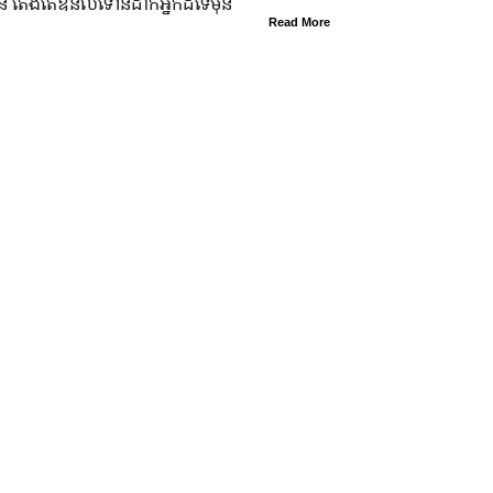
្លួន តែងតែ​ឱនលំទោន​ដាក់​អ្នក​ដទៃ​មុន​
Read More