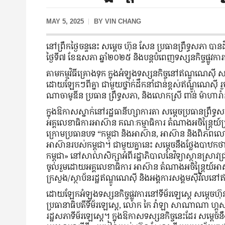
MAY 5, 2025
BY
VIN CHANG
នៅព្រឹកថ្ងៃចន្ទនេះ សម្តេច ហ៊ុន សែន ប្រធានព្រឹទ្ធសភា បាន
ថ្ងៃទី៧ ខែឧសភា ឆ្នាំ២០២៥ និងបន្តបំពេញទស្សនកិច្ចផ្លូវកា
តាមកម្មវិធីគ្រោងទុក ក្នុងអំឡុងទស្សនកិច្ចនៅឥណ្ឌូណេស៊ី 
ដោយឡែកៗពីគ្នា ជាមួយថ្នាក់ដឹកនាំជាន់ខ្ពស់ឥណ្ឌូណេស៊ី រួម
ណាចាមូឌីន ប្រធាន ព្រឹទ្ធសភា, និងលោកស្រី ពាន់ ម៉ាហារ៉
ក្នុងឱកាសស្នាក់នៅរដ្ឋធានីហ្សាការតា សម្ដេចប្រធានព្រឹទ្
អគ្គលេខាធិការអាស៊ាន គណៈកម្មាធិការ តំណាងអចិន្ត្រៃយ៍ប្
ក្រោមប្រធានបទ “កម្ពុជា និងអាស៊ាន, អាស៊ាន និងពិភពល
អាស៊ានរបស់កម្ពុជា។ ជាមួយគ្នានេះ សម្តេចនឹងថ្លែងបាឋកថ
កម្ពុជា» នៅសាលាសិក្សាអំពីរដ្ឋាភិបាលនៃវិទ្យាស្ថានស្រាវ
ចូលរួមដោយអគ្គលេខាធិការ អាស៊ាន តំណាងអចិន្ត្រៃយ៍អាស៊ាន,
ក្រសួង/ស្ថាប័នរដ្ឋឥណ្ឌូណេស៊ី និងអង្គការសង្គមស៊ីវិលន
ដោយឡែកអំឡុងទស្សនកិច្ចផ្លូវការនៅទីម័រឡេស្តេ សម្តេចហ
ប្រធានាធិបតីទីម័រឡេស្តេ, លោក កៃ វ៉ាឡា សាណាណា ហ្គូសម៉
រដ្ឋសភាទីម័រឡេស្តេ។ ក្នុងឱកាសទស្សនកិច្ចនេះដែរ សម្ដេចន