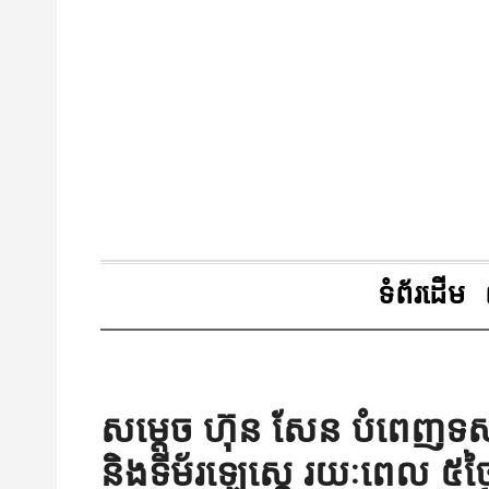
ទំព័រដើម
សម្ដេច ហ៊ុន សែន បំពេញទស្
និងទីម័រឡេស្តេ រយៈពេល ៥ថ្ង