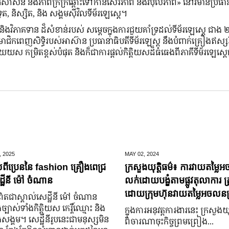
សាសន៍ និងភាពក្រីក្រឆ្ពោះទៅកាន់សេរីភាព និងវិបុលភាព» នៅវិមានប្រធាន
ត, និស្សិត, និង សង្គមស៊ីវិលទីម័រឡេស្តេ។
វិភាគទាន ដ៏សំខាន់របស់ សម្ដេចក្នុងការជួយគាំទ្រដល់ទីម័រឡេស្តេ ជាង ២
ាជិកពេញសិទ្ធិរបស់អាស៊ាន ប្រធានាធិបតីទីម័រឡេស្ដ នឹងបំពាក់គ្រឿងឥ
យស កម្រិតខ្ពស់បំផុត និងក៏ជាការផ្តល់កិត្តិយសដ៏ធំធេងពីភាគីទីម័រឡេស្តេ
,
2025
MAY 02,
2024
់ពីប្រេននៃ​ fashion គ្រឿងពេជ្រ
ក្រសួងយុត្តិធម៌៖ ការវាយតម្លៃអ
្ឋីនី ម៉ៅ ចំណាន
លក់ដោយបង្ខំតាមផ្លូវតុលាការ ត្រ
ដោយក្រុមហ៊ុនវាយតម្លៃអចលនទ្
តជា​ស្គាល់​សេដ្ឋី​នី ម៉ៅ ចំណាន
្បាស់​ទាំង​កិត្តិយស កេរ្តិ៍ឈ្មោះ និង​
ក្នុងការអនុវត្តការងារនេះ ក្រសួងយុត
ុង​សង្គម។ សេដ្ឋី​នី​រូប​នេះ​ជា​មនុស្ស​មិន​
ពិចារណាចុះកិច្ចព្រមព្រៀង...