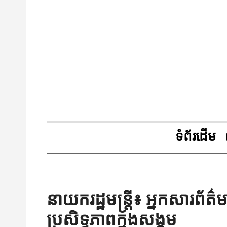
ទំព័រដើម
នាយករដ្ឋមន្រ្តី៖ អ្នកសារព័ត
ប្រសិទ្ធភាពក្នុងសង្គម