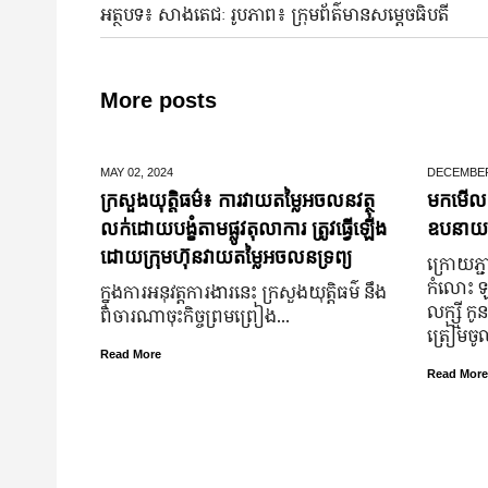
អត្ថបទ៖ សាងតេជៈ រូបភាព៖ ក្រុមព័ត៌មានសម្តេចធិបតី
More posts
MAY 02,
2024
DECEMBER
ក្រសួងយុត្តិធម៌៖ ការវាយតម្លៃអចលនវត្ថុ
មកមើលទ
លក់ដោយបង្ខំតាមផ្លូវតុលាការ ត្រូវធ្វើឡើង
ឧបនាយករដ្
ដោយក្រុមហ៊ុនវាយតម្លៃអចលនទ្រព្យ
ក្រោយ​ភ្ជា
កំលោះ ឡា
ក្នុងការអនុវត្តការងារនេះ ក្រសួងយុត្តិធម៌ នឹង
លក្ស្មី កូ
ពិចារណាចុះកិច្ចព្រមព្រៀង...
ត្រៀម​ច
Read More
Read More