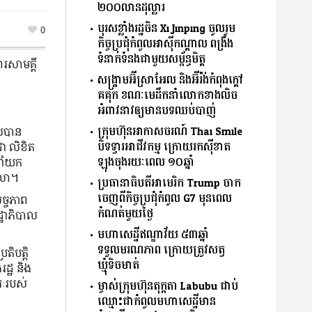
២០០លានដុល្លារ
បុរសខ្លាំងរដ្ឋចិន Xi Jinping ចូលរួម
0
កិច្ចប្រជុំកំពូលអាស៊ីកណ្ដាល ពង្រឹង
ទំនាក់ទំនងជាមួយសម្ព័ន្ធមិត្ត
រសាមគ្គី
សង្គ្រាមអ៊ីស្រាអែល និងអ៊ីរ៉ង់កំពុងក្ដៅ
គគុក ខណៈមេដឹកនាំលោកខាងលិច
អំពាវនាវឲ្យមានបទឈប់បាញ់
ក្រុមហ៊ុនអាកាសចរណ៍ Thai Smile
ែលបាន
បិទទ្វារអាជីវកម្ម ក្រោយរកស៊ីខាត
ជា លិខិត
ឡុងចុងរយៈពេល ១០ឆ្នាំ
នាំយក
េលា។
ប្រធានាធិបតីអាមេរិក Trump ចាក
ចេញពីកិច្ចប្រជុំកំពូល G7 មុនពេល
ច្ចភាព
កំណត់មួយថ្ងៃ
្ឋាភិបាល
មហាសេដ្ឋីឥណ្ឌាវ័យ ៥៣ឆ្នាំ
ទទួលមរណភាព ក្រោយត្រូវសត្វ
តិបត្តិ
ឃ្មុំទិចមាត់
រដ្ឋ និង
រៈរបស់
ម្ចាស់ក្រុមហ៊ុនតុក្កតា Labubu ជាប់
ឈ្មោះជាកំពូលមហាសេដ្ឋីមាន