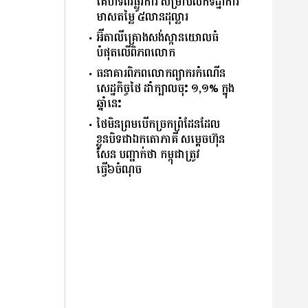
គេហទំព័រផ្លូវការ សម្រាប់លក់ទិដ្ឋាការ
មាសតម្លៃ ៥លានដុល្លារ
អ៊ីតាលីគ្រោងសង់ស្ពានយោលធំ
បំផុតលើពិភពលោក
ធនាគារពិភពលោកព្យាករកំណើន
សេដ្ឋកិច្ចថៃ ដាំក្បាលចុះ ១,១% ក្នុង
ឆ្នាំនេះ
ថៃមិនព្រមបើកច្រកព្រំដែនដែល
ខ្លួនបិទជាឯកតោភាគី សម្តេចហ៊ុន
សែន បញ្ជាក់ថា កម្ពុជាត្រូវ
ធ្វើ៦ចំណុច