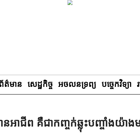
ព័ត៌មាន
សេដ្ឋកិច្ច
អចលនទ្រព្យ
បច្ចេកវិទ្យា
៌មានអាជីព គឺជាកញ្ចក់ឆ្លុះបញ្ចាំងយ៉ាង