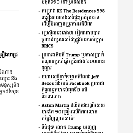
បំផុតទី១០ នៅប្រទេសចិន
គម្រោង KK The Residences 598
ពន្លឿនការសាងសង់ផ្ទះគ្រប់ប្រភេទ
ដើម្បីបំពេញតម្រូវការអតិថិជន
ប្រេស៊ីលអះអាងថា វៀតណាមបាន
ក្លាយជាប្រទេសដៃគូផ្លូវការរបស់ក្រុម
BRICS
ប្រធានាធិបតី Trump ប្រកាសប្រាក់
្រឿងពេជ្រ
ចំណូលប្រចាំឆ្នាំច្រើនជាង ៦០០លាន
ដុល្លារ
ៅ ចំណាន
មហាសេដ្ឋីម្នាក់ទម្លាក់តំណែង Jeff
៍ឈ្មោះ និង​
Bezos និងមេធំ Facebook ក្លាយជា
ា​មនុស្ស​មិន​
កំពូលអ្នកមានបំផុតទី២ លើ
នក​ដទៃ​មុន​
ពិភពលោក
Aston Martin ផលិតរថយន្តពិសេស
មានតែ ១០គ្រឿងលើពិភពលោក
តម្លៃវិញញាក់សាច់!
ទីបំផុត! លោក Trump បញ្ចេញ