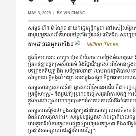
MAY 3, 2025
BY
VIN CHANG
សម្តេច ហ៊ុន ម៉ាណែត នាយករដ្ឋមន្ត្រីកម្ពុជា នៅរសៀល
ជាមួយអ្នកសារព័ត៌មាននៅទូទាំងប្រទេស លើកទី៧ សរុបប
តាមដានជាមួយយើង៖
Million Times
ក្នុងឱកាសនោះ សម្តេច ហ៊ុន ម៉ាណែត បានថ្លែងអំណរគុណ និង
ប្រកាន់ខ្ជាប់នូវក្រមសីលធម៌ និងវិជ្ជាជីវៈអ្នកសារព័ត៌មា
បទដ្ឋានគតិយុត្ត និង សមិទ្ធផលនានា របស់រាជរដ្ឋាភិបាល 
សំណូមពរ ក្តីកង្វល់ បញ្ហា នានាក្នុងសង្គម ក៏ដូចជាការ
សម្តេចមានប្រសាសន៍ថា អ្នកសារព័ត៌មានអាជីព គឺជាកញ្ចក់ឆ
ប្រវត្តិសាស្ត្រ» និងជួយឱ្យប្រជាជនចៀសផុតពីការបំភ័ន្ត
ក្នុងការដោះស្រាយបញ្ហាបានទាន់សភាពការណ៍និងចំគោ
សម្តេចបានថ្លែងថា ក្នុងសង្គមប្រជាធិបតេយ្យ សារព័ត៌មាន និងប្
និងអំណាចតុលាការ។ សម្តេចបន្តថ្លែងថា រាជរដ្ឋាភិបាលកម្ពុជា 
មានតួនាទីសំខាន់ក្នុងការផ្សព្វផ្សាយនូវសកម្មភាព និងស
ប្រជាជនមកប្រាប់រាជរដ្ឋាភិបាលវិញ៕