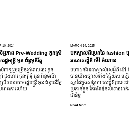
 10,
2024
MARCH 14,
2025
ិដ្ឋភាព Pre-Wedding កូនស្រី
មកស្គាល់ពីប្រេននៃ​ fashion គ
ឋមន្រ្តី អូន ព័ន្ធមុនីរ័ត្ន
របស់សេដ្ឋីនី ម៉ៅ ចំណាន
ប់​ពាក្យ​រួច​ច្រើន​ឆ្នាំ​ពេលនេះ កូន
មហាជន​ពិតជា​ស្គាល់​សេដ្ឋី​នី ម៉
ំ ជុងហាវ កូនក្រមុំ អូន ព័ន្ធមណី
បាន​យ៉ាង​ច្បាស់​ទាំង​កិត្តិយស កេរ្តិ
នស្រី​ឧបនាយករដ្ឋមន្ត្រី អូន ព័ន្ធមុនីរ័ត្ន
ស្នាដៃ​ក្នុង​សង្គម។ សេដ្ឋី​នី​រូប​នេះ​ជ
ូល​រោងការ​ហើយ
ប្រកាន់​ខ្លួន តែងតែ​ឱនលំទោន​ដាក់​អ្
ជានិច្ច
Read More