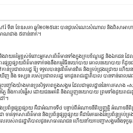
ថ្ងៃសៅរ៍ ទី៣ ខែឧសភា ឆ្នាំ២០២៥នេះ បានជួបសំណេះសំណាល និងពិសាអាហា
្រមាណជាង ៥ពាន់នាក់។
វាយតម្លៃខ្ពស់ចំពោះអ្នកសារព័ត៌មានទាំងក្នុងក្របខ័ណ្ឌរដ្ឋ និងឯកជន ដ
ន ក្នុងការផ្សព្វផ្សាយព័ត៌មានទាក់ទងនឹងកម្មវិធីនយោបាយ គោលនយោបាយ ក៏ដូច
ទៅកាន់ប្រជាពលរដ្ឋ ឱ្យ ទទួលបាននូវព័ត៌មានពិត និងគ្រប់ជ្រុងជ្រោយ ហើយ
យល់ឃើញ និង ទស្សនៈរបស់ប្រជាពលរដ្ឋ មកជូនរាជរដ្ឋាភិបាល បានទាន់ពេលវ
្លុះបញ្ចាំងយ៉ាងមានប្រសិទ្ធភាពក្នុងសង្គម ដែលជាមូលដ្ឋាននៃការកសាង «ស
 ការបំភ្លៃ និងការបំផ្លើស ដោយជនអគតិ និងឈ្មួញនយោបាយ ព្រមទាំងជួយរាជរដ
លដៅ។
រព័ន្ធផ្សព្វផ្សាយ គឺជាអំណាចទី៤ បន្ទាប់ពីអំណាចនីតិប្បញ្ញត្តិ អំណាចនីតិប្រ
ចាត់ទុកសារព័ត៌មាន និងប្រព័ន្ធផ្សព្វផ្សាយ គឺជាមែកធាងនៃប្រព័ន្ធគ្រប់គ្រង
មិទ្ធផលរបស់រាជរដ្ឋាភិបាលជូនសាធារណជន ហើយនាំយកបញ្ហាសង្គមនិងទុក្ខធុ