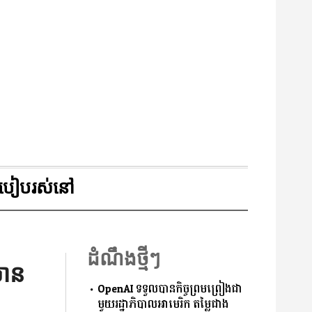
របៀបរស់នៅ
ដំណឹងថ្មីៗ
មាន
OpenAI ទទួលបានកិច្ចព្រមព្រៀងជា
មួយរដ្ឋាភិបាលអាមេរិក តម្លៃជាង