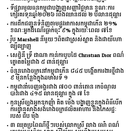
ទីផ្សារ​មូលធន​កម្ពុជា​បង្ហាញ​សញ្ញា​វិជ្ជមាន​ ​ខណៈ​ការ​
កៀរគរ​ទុន​ឆ្នាំ​២០២៦​ ​រំពឹង​ឈានដល់​ ​២​ ​ប៊ីលាន​ដុល្លារ​
ការដឹកជញ្ជូនទំនិញតាមផ្លូវអាកាសកម្ពុជាកើន ២១%
ខណៈអ្នកដំណើរធ្លាក់ចុះ ៩% ក្នុងរយៈពេល ៧ខែ
រ៉ូប Marshell នីមួយៗពិតជាស្រស់ស្អាត និងជាយីហោ
ល្បីល្បាញ
សេដ្ឋិនី ទ្រី ដាណា កាន់កាបូបដៃ Christian Dior ពណ៌
ត្នោតតម្លៃជាង ៥ ពាន់ដុល្លារ
ចំនួន​រោងចក្រ​នៅ​កម្ពុជា​កើន​ ​៨៤៥​ ​បង្កើត​ការងារ​ថ្មី​ជាង​
​៩​ ​ម៉ឺន​កន្លែង​ក្នុង​ឆមាស​ទី ​១​
កម្ពុជានាំចេញអង្ករជាង ៧០០ ពាន់តោន រកចំណូល
បានជាង ៤១៥ លានដុល្លារ ក្នុង ៧ ខែ
កូនស្រីច្បងអ្នកឧកញ៉ា គិត ម៉េង បង្ហាញខ្លួនក្នុងពិធីបើក
ការដ្ឋានសាងសង់រោងចក្រផលិតអាហារ និងភេសជ្ជៈ
របស់ ជីប ម៉ុង
៣ ឈុតប្រពៃណីថ្មីៗរបស់លោកស្រី លាង ធារ៉ា ពណ៌