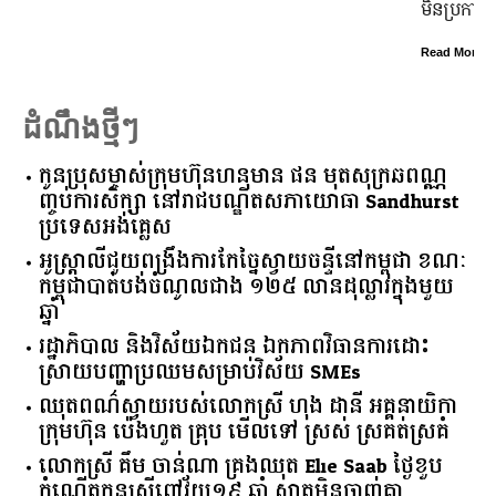
មិន​ប្រកាន់​ខ្លួន តែងតែ​ឱនលំទោន​ដាក់​អ្នក​ដទៃ​មុន​ជានិច្ច
Read More
ដំណឹងថ្មីៗ
កូនប្រុសម្ចាស់ក្រុមហ៊ុនហនុមាន ផន មុតសុក្រឆពណ្ណ
ញ្ចប់ការសិក្សា នៅរាជបណ្ឌិតសភាយោធា Sandhurst
ប្រទេសអង់គ្លេស
អូស្ត្រាលី​ជួយ​ពង្រឹង​ការ​កែច្នៃ​ស្វាយចន្ទី​នៅ​កម្ពុជា​ ​ខណៈ​
កម្ពុជា​បាត់បង់​ចំណូល​ជាង​ ​១២៥​ ​លាន​ដុល្លារ​ក្នុង​មួយ​
ឆ្នាំ​
រដ្ឋាភិបាល​ ​និង​វិស័យ​ឯកជន ​ឯកភាព​វិធានការ​ដោះ
ស្រាយ​បញ្ហា​ប្រឈម​​សម្រាប់​វិស័យ​ ​SMEs​
ឈុតពណ៌ស្វាយរបស់លោកស្រី ហុង ដានី អគ្គ​នាយិកា​
ក្រុមហ៊ុន ប៉េងហួត គ្រុប មើលទៅ ស្រស់ ស្រគត់ស្រគំ
លោកស្រី គឹម ចាន់ណា គ្រងឈុត Elie Saab ថ្ងៃខួប
កំណើតកូនស្រីពៅវ័យ១៩ ឆ្នាំ ស្អាតមិនចាញ់គ្នា