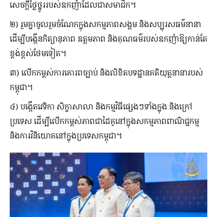
សេចក្តីថ្លៃថ្នូររបស់ឧកញ៉ាដែលជាសមាជិក។
២) រួមគ្នាចូលរួមចំណែកក្នុងសកម្មភាពសង្គម និងសប្បុរសធម៌នានា
ដើម្បីបង្កើនកិត្យានុភាព ឧត្តមភាព និងគុណធម៌របស់ឧកញ៉ាឱ្យកាន់តែ
ខ្ពង់ខ្ពស់ថែមទៀត។
៣) លើកកម្ពស់ការគោរពច្បាប់ និងលិខិតបទដ្ឋានគតិយុត្តនានារបស់
កម្ពុជា។
៤) បង្កើតវេទិកា សិក្ខាសាលា និងកម្មវិធីផ្សេងៗទាំងក្នុង និងក្រៅ
ប្រទេស ដើម្បីលើកកម្ពស់ភាពជាដៃគូនៅក្នុងសកម្មភាពពាណិជ្ជកម្ម
និងការវិនិយោគនៅក្នុងប្រទេសកម្ពុជា។