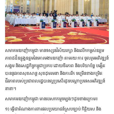
សមាគមឧកញ៉ាកម្ពុជា មានទស្សនវិស័យរក្សា និងលើកកម្ពស់ឧត្តម
ភាពដដ៏ឧត្តុង្គឧត្តម​នៃគោរម​ងារឧកញ៉ា តាមរយៈការ ចូលរួមអភិវឌ្ឍន៍
សង្គម និងសេដ្ឋកិច្ចកម្ពុជាប្រកប ដោយ​ចីរភាព និងបរិយា​ប័ន្ន បង្កើត
បាននូវភាពសុខសាន្ត សុខដុមរមនា និងការរីក ចម្រើន​ខាងកម្រិត
ជីវភាពរបស់​ប្រជាពល​រដ្ឋបានល្អប្រសើរ​ដូចបណ្តាប្រទេស​អភិវឌ្ឍន៍
នានា។
សមាគមឧកញ៉ាកម្ពុជា មានបេសកកម្មចម្បងៗដូចខាងក្រោម៖
១) ធ្វើជាតំណាងការពារផលប្រយោជន៍ស្របច្បាប់ កិត្តិយស និង