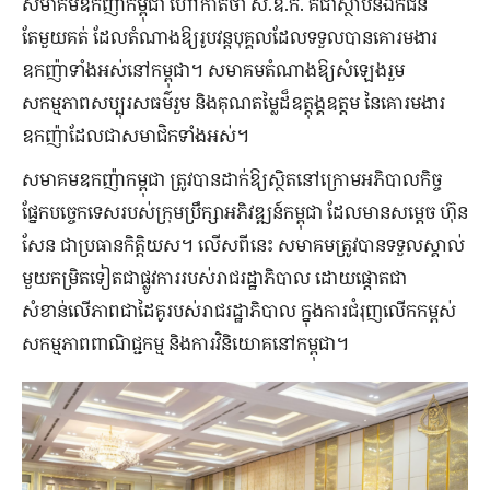
សមាគមឧកញ៉ាកម្ពុជា ហៅកាត់ថា ស.ឧ.ក. គឺជាស្ថាប័នឯកជន
តែមួយគត់ ដែលតំណាង​ឱ្យ​រូបវន្ត​បុគ្គលដែលទទួលបានគោរមងារ
ឧកញ៉ាទាំងអស់នៅកម្ពុជា។ សមាគមតំណាង​ឱ្យ​សំឡេងរួម
សកម្មភាពសប្បុរសធម៌រួម និងគុណតម្លៃដ៏ឧត្តុង្គឧត្តម នៃគោរ​មងារ​
ឧកញ៉ា​ដែលជា​សមាជិកទាំងអស់។
សមាគមឧកញ៉ាកម្ពុជា ត្រូវបានដាក់ឱ្យស្ថិតនៅក្រោមអភិបាលកិច្ច
ផ្នែកបច្ចេកទេសរបស់​ក្រុម​ប្រឹក្សា​អភិវឌ្ឍន៍កម្ពុជា ដែលមានសម្តេច ហ៊ុន
សែន ជាប្រធានកិត្តិយស។ លើសពីនេះ សមាគមត្រូវបានទទួលស្គាល់
មួយកម្រិតទៀតជាផ្លូវការរបស់​រាជរដ្ឋា​ភិបាល ដោយ​ផ្តោត​ជា
សំខាន់លើភាពជាដៃគូរបស់រាជរដ្ឋាភិបាល ក្នុងការជំរុញលើក​កម្ពស់​
សកម្មភាព​​ពាណិជ្ជ​កម្ម និងការវិនិយោគនៅកម្ពុជា។