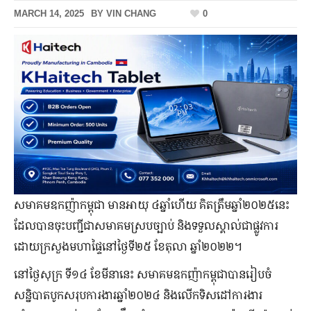
MARCH 14, 2025
BY
VIN CHANG
0
សមាគមឧកញ៉ាកម្ពុជា មានអាយុ ៤ឆ្នាំហើយ គិតត្រឹមឆ្នាំ២០២៥នេះ
ដែលបានចុះបញ្ជីជាសមាគមស្របច្បាប់ និងទទួលស្គាល់ជាផ្លូវការ
ដោយក្រសួងមហាផ្ទៃនៅថ្ងៃទី២៥ ខែតុលា ឆ្នាំ២០២២។
នៅថ្ងៃសុក្រ ទី១៤ ខែមីនានេះ សមាគមឧកញ៉ាកម្ពុជាបានរៀបចំ
សន្និបាតបូកសរុបការងារឆ្នាំ២០២៤ និងលើកទិសដៅការងារ