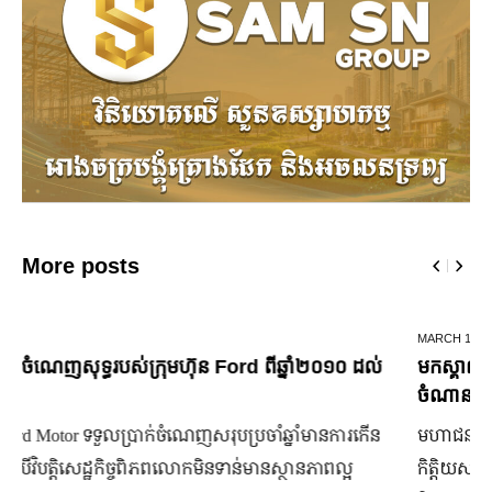
More posts
MARCH 14,
2025
មកស្គាល់ពីប្រេននៃ​ fashion គ្រឿងពេជ្ររបស់សេដ្ឋីនី ម៉ៅ
ចំណាន
មហាជន​ពិតជា​ស្គាល់​សេដ្ឋី​នី ម៉ៅ ចំណាន បាន​យ៉ាង​ច្បាស់​ទាំង​
កិត្តិយស កេរ្តិ៍ឈ្មោះ និង​ស្នាដៃ​ក្នុង​សង្គម។ សេដ្ឋី​នី​រូប​នេះ​ជា​មនុស្ស​