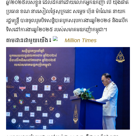
ឆ្នាំ២០២៥របស់ខ្លួន ដែលដឹកនាំដោយលោកអ្នកឧកញ៉ា លី យ៉ុងផាត់
ប្រធាន ខណៈនារសៀលថ្ងៃសុក្រនេះ សម្តេច ហ៊ុន ម៉ាណែត នាយក
រដ្ឋមន្ត្រី បានចូលរួមបិទសន្និបាតបូកសរុបការងារឆ្នាំ២០២៤
និងលើក
ទិសដៅការងារឆ្នាំ២០២៥
របស់សមាគមឧកញ៉ាកម្ពុជា។
តាមដានជាមួយយើង៖
Million Times