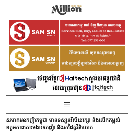
សមាគមឧកញ៉ាកម្ពុជា មានទស្សនវិស័យរក្សា និងលើកកម្ពស់
ឧត្តមភាពគោរមងារឧកញ៉ា និងរកដៃគូវិនិយោគ