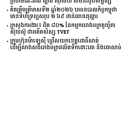
ក្រហមឆេះឆិល ស្អាត ​ស៊ីវិល័យ សមនឹងរូបសម្ផស្ស
គិត​ត្រឹមត្រីមាស​ទី​២​ ​ឆ្នាំ​២០២៦​ បរធន​បាលកិច្ច​កម្ពុជា​ ​
មាន​ទំហំ​ទ្រព្យ​សរុប​ ​២.៦៩​ ​ពាន់លាន​ដុល្លារ​
ក្រសួង​ការងារ​៖ ​ជិត​ ​៨០​% ​នៃ​កម្មករ​រោងចក្រ​តូយ៉ូតា ​
ស៊ុយ​ស៊ូ ​ជា​អតីត​សិស្ស​ ​TVET​
ក្រុមហ៊ុន​ម៉ាឡេស៊ី ជ្រើសយកខេត្ដពោធិ៍សាត់
ដើម្បីសាងសង់រោងចក្រផលិតទឹកដោះគោ និងគោសាច់