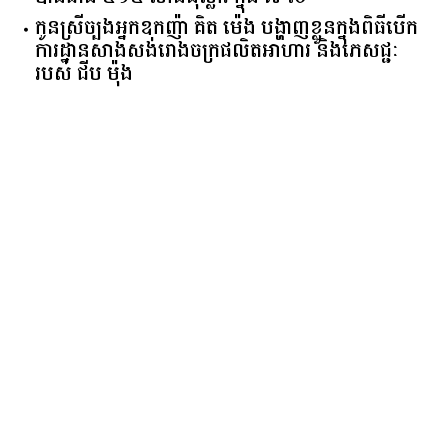
កូនស្រីច្បងអ្នកឧកញ៉ា គិត ម៉េង បង្ហាញខ្លួនក្នុងពិធីបើក
ការដ្ឋានសាងសង់រោងចក្រផលិតអាហារ និងភេសជ្ជៈ
របស់ ជីប ម៉ុង