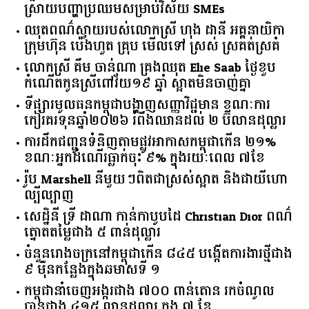
ស្រាយ​បញ្ហា​ប្រឈម​​សម្រាប់​វិស័យ​ ​SMEs​
ឈុតពណ៌ស្វាយរបស់លោកស្រី ហុង ដានី អគ្គ​នាយិកា​
ក្រុមហ៊ុន ប៉េងហួត គ្រុប មើលទៅ ស្រស់ ស្រគត់ស្រគំ
លោកស្រី គឹម ចាន់ណា គ្រងឈុត Elie Saab ថ្ងៃខួប
កំណើតកូនស្រីពៅវ័យ១៩ ឆ្នាំ ស្អាតមិនចាញ់គ្នា
ទីផ្សារ​មូលធន​កម្ពុជា​បង្ហាញ​សញ្ញា​វិជ្ជមាន​ ​ខណៈ​ការ​
កៀរគរ​ទុន​ឆ្នាំ​២០២៦​ ​រំពឹង​ឈានដល់​ ​២​ ​ប៊ីលាន​ដុល្លារ​
ការដឹកជញ្ជូនទំនិញតាមផ្លូវអាកាសកម្ពុជាកើន ២១%
ខណៈអ្នកដំណើរធ្លាក់ចុះ ៩% ក្នុងរយៈពេល ៧ខែ
រ៉ូប Marshell នីមួយៗពិតជាស្រស់ស្អាត និងជាយីហោ
ល្បីល្បាញ
សេដ្ឋិនី ទ្រី ដាណា កាន់កាបូបដៃ Christian Dior ពណ៌
ត្នោតតម្លៃជាង ៥ ពាន់ដុល្លារ
ចំនួន​រោងចក្រ​នៅ​កម្ពុជា​កើន​ ​៨៤៥​ ​បង្កើត​ការងារ​ថ្មី​ជាង​
​៩​ ​ម៉ឺន​កន្លែង​ក្នុង​ឆមាស​ទី ​១​
កម្ពុជានាំចេញអង្ករជាង ៧០០ ពាន់តោន រកចំណូល
បានជាង ៤១៥ លានដុល្លារ ក្នុង ៧ ខែ