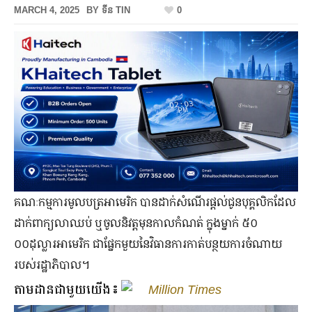
MARCH 4, 2025
BY
ទីន TIN
0
គណៈកម្មការមូលបត្រអាមេរិក បានដាក់សំណើរផ្ដល់ជូនបុគ្គលិកដែល
ដាក់ពាក្យលាឈប់ ឬចូលនិវត្តមុនកាលកំណត់ ក្នុងម្នាក់ ៥០
០០ដុល្លារអាមេរិក ជាផ្នែកមួយនៃវិធានការកាត់បន្ថយការចំណាយ
របស់រដ្ឋាភិបាល។
តាមដានជាមួយយើង៖
Million Times