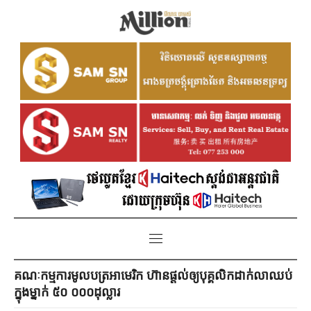
គណៈកម្មការមូលបត្រអាមេរិក ហ៊ានផ្ដល់ឲ្យបុគ្គលិកដាក់លាឈប់
ក្នុងម្នាក់ ៥០ ០០០ដុល្លារ