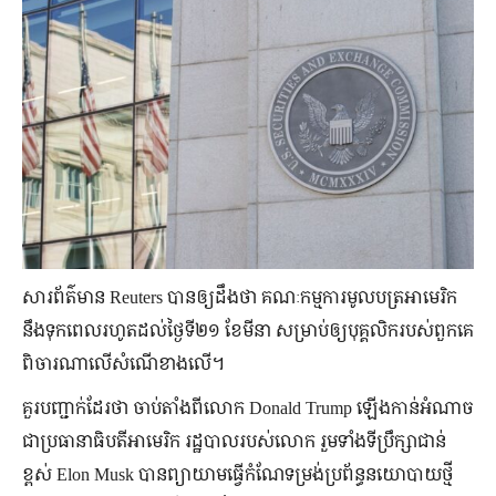
សារព័ត៌មាន Reuters បានឲ្យដឹងថា គណៈកម្មការមូលបត្រអាមេរិក
នឹងទុកពេលរហូតដល់ថ្ងៃទី២១ ខែមីនា សម្រាប់ឲ្យបុគ្គលិករបស់ពួកគេ
ពិចារណាលើសំណើខាងលើ។
គួរបញ្ជាក់ដែរថា ចាប់តាំងពីលោក Donald Trump ឡើងកាន់អំណាច
ជាប្រធានាធិបតីអាមេរិក រដ្ឋបាលរបស់លោក រួមទាំងទីប្រឹក្សាជាន់
ខ្ពស់ Elon Musk បានព្យាយាមធ្វើកំណែទម្រង់ប្រព័ន្ធនយោបាយថ្មី