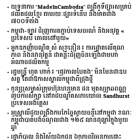
យុទ្ធនាការ “MadeInCambodia” ពង្រីកទីផ្សារសម្រាប់
ផលិតផលខ្មែរ តាមរយៈផ្សារទំនើប និងម៉ាតជាង
៧០០ទីតាំង
កម្ពុជា​-​ឡាវ ​ជំរុញ​ការ​តភ្ជាប់​ទេសចរណ៍​ ​និង​អនុវត្ត​ ​«​
ប្រទេស​បី ​គោលដៅ​មួយ​»
អ្នកឧកញ៉ាបណ្ឌិត សំ សុខនឿន៖ ការផ្តោតលើគុណ
ភាព និងនវានុវត្តន៍ ជាគន្លឹះជំរុញចិនឡើងជាមហា
អំណាចផលិតកម្ម
រដ្ឋមន្ត្រី ហួត ហាក់៖ “រដូវកាលបៃតង” មិនមែនជាឧប
សគ្គ តែជាឱកាសស្គាល់កម្ពុជាពីជ្រុងថ្មី
កូនប្រុសម្ចាស់ក្រុមហ៊ុនហនុមាន ផន មុតសុក្រឆពណ្ណ
ញ្ចប់ការសិក្សា នៅរាជបណ្ឌិតសភាយោធា Sandhurst
ប្រទេសអង់គ្លេស
អូស្ត្រាលី​ជួយ​ពង្រឹង​ការ​កែច្នៃ​ស្វាយចន្ទី​នៅ​កម្ពុជា​ ​ខណៈ​
កម្ពុជា​បាត់បង់​ចំណូល​ជាង​ ​១២៥​ ​លាន​ដុល្លារ​ក្នុង​មួយ​
ឆ្នាំ​
រដ្ឋាភិបាល​ ​និង​វិស័យ​ឯកជន ​ឯកភាព​វិធានការ​ដោះ