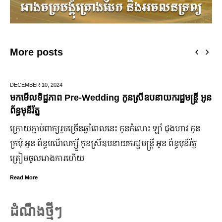
More posts
BER 10,
2024
JUNE 25
ទិដ្ឋភាព Pre-Wedding កូនស្រីឧបនាយករដ្ឋមន្រ្តី អូន
មកដឹងប
រ័ត្ន
ឆ្នាំ២
ភ្ជាប់​ពាក្យ​រួច​ច្រើន​ឆ្នាំ​ពេលនេះ កូនកំលោះ ឡាំ ជុងហាវ កូន
ក្រុមហ៊
អូន ព័ន្ធមណីលក្ស្មី កូនស្រី​ឧបនាយករដ្ឋមន្ត្រី អូន ព័ន្ធមុនីរ័ត្ន
ឡើង បើទ
​ចូល​រោងការ​ហើយ
ប្រសើរ
ore
Read Mor
ដំណឹងថ្មីៗ