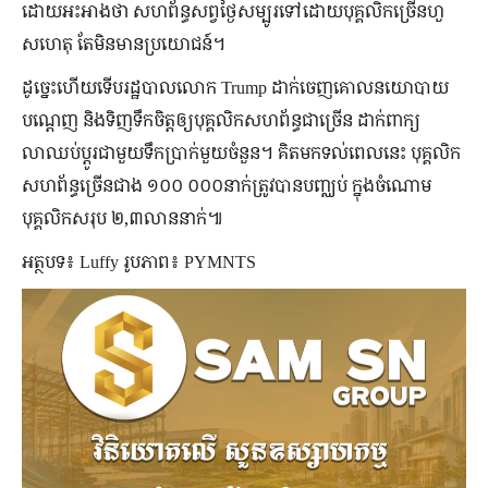
ដោយអះអាងថា សហព័ន្ធសព្វថ្ងៃសម្បូរទៅដោយបុគ្គលិកច្រើនហួ
សហេតុ តែមិនមានប្រយោជន៍។
ដូច្នេះហើយទើបរដ្ឋបាលលោក Trump ដាក់ចេញគោលនយោបាយ
បណ្ដេញ និងទិញទឹកចិត្តឲ្យបុគ្គលិកសហព័ន្ធជាច្រើន ដាក់ពាក្យ
លាឈប់ប្ដូរជាមួយទឹកប្រាក់មួយចំនួន។ គិតមកទល់ពេលនេះ បុគ្គលិក
សហព័ន្ធច្រើនជាង ១០០ ០០០នាក់ត្រូវបានបញ្ឈប់ ក្នុងចំណោម
បុគ្គលិកសរុប ២,៣លាននាក់៕
អត្ថបទ៖ Luffy រូបភាព៖ PYMNTS