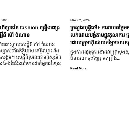
,
2025
MAY 02,
2024
់ពីប្រេននៃ​ fashion គ្រឿងពេជ្រ
ក្រសួងយុត្តិធម៌៖ ការវាយតម្លៃអ
្ឋីនី ម៉ៅ ចំណាន
លក់ដោយបង្ខំតាមផ្លូវតុលាការ ត្រ
ដោយក្រុមហ៊ុនវាយតម្លៃអចលនទ្
តជា​ស្គាល់​សេដ្ឋី​នី ម៉ៅ ចំណាន
្បាស់​ទាំង​កិត្តិយស កេរ្តិ៍ឈ្មោះ និង​
ក្នុងការអនុវត្តការងារនេះ ក្រសួងយុត
ុង​សង្គម។ សេដ្ឋី​នី​រូប​នេះ​ជា​មនុស្ស​មិន​
ពិចារណាចុះកិច្ចព្រមព្រៀង...
្លួន តែងតែ​ឱនលំទោន​ដាក់​អ្នក​ដទៃ​មុន​
Read More