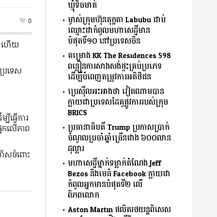
ឃ្មុំទិចមាត់
ម្ចាស់ក្រុមហ៊ុនតុក្កតា Labubu ជាប់
0
ឈ្មោះជាកំពូលមហាសេដ្ឋីមាន
បំផុតទី១០ នៅប្រទេសចិន
mp ហើយ
គម្រោង KK The Residences 598
ពន្លឿនការសាងសង់ផ្ទះគ្រប់ប្រភេទ
ើប្រទេស
ដើម្បីបំពេញតម្រូវការអតិថិជន
ប្រេស៊ីលអះអាងថា វៀតណាមបាន
ក្លាយជាប្រទេសដៃគូផ្លូវការរបស់ក្រុម
BRICS
្បីធ្វើការ
ប្រធានាធិបតី Trump ប្រកាសប្រាក់
ែក​លើ​ភាព​
ចំណូលប្រចាំឆ្នាំច្រើនជាង ៦០០លាន
ដុល្លារ
រហ័សចំពោះ
មហាសេដ្ឋីម្នាក់ទម្លាក់តំណែង Jeff
Bezos និងមេធំ Facebook ក្លាយជា
កំពូលអ្នកមានបំផុតទី២ លើ
ពិភពលោក
Aston Martin ផលិតរថយន្តពិសេស