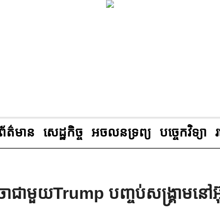
ព័ត៌មាន
សេដ្ឋកិច្ច
អចលនទ្រព្យ
បច្ចេកវិទ្យា
ា​ជាមួយ​Trump បញ្ចប់សង្រ្គាម​នៅអ