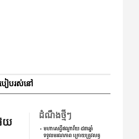
របៀបរស់នៅ
ដំណឹងថ្មីៗ
៊ុយ
មហាសេដ្ឋីឥណ្ឌាវ័យ ៥៣ឆ្នាំ
ទទួលមរណភាព ក្រោយត្រូវសត្វ