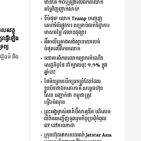
មានតែ ១០គ្រឿងលើពិភពលោក
តម្លៃវិញញាក់សាច់!
ទីបំផុត! លោក Trump បញ្ចេញ
គេហទំព័រផ្លូវការ សម្រាប់លក់ទិដ្ឋាការ
ចលនវត្ថុ
មាសតម្លៃ ៥លានដុល្លារ
ូវធ្វើឡើង
អ៊ីតាលីគ្រោងសង់ស្ពានយោលធំ
រព្យ
បំផុតលើពិភពលោក
្តិធម៌ នឹង
ធនាគារពិភពលោកព្យាករកំណើន
សេដ្ឋកិច្ចថៃ ដាំក្បាលចុះ ១,១% ក្នុង
ឆ្នាំនេះ
ថៃមិនព្រមបើកច្រកព្រំដែនដែល
ខ្លួនបិទជាឯកតោភាគី សម្តេចហ៊ុន
សែន បញ្ជាក់ថា កម្ពុជាត្រូវ
ធ្វើ៦ចំណុច
ព្រះអង្គម្ចាស់អារ៉ាប៊ីសាអូឌីត បដិសេធ
លិខិតអញ្ជើញចូលរួមកិច្ចប្រជុំកំពូល
G7 នៅកាណាដា
ក្រុមហ៊ុនអាកាសចរណ៍ Jetstar Asia