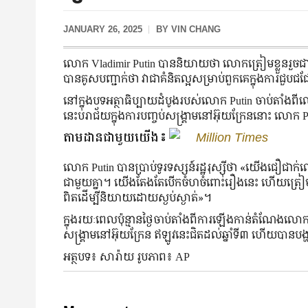
JANUARY 26, 2025
BY
VIN CHANG
លោក Vladimir Putin បាននិយាយថា លោកត្រៀមខ្លួនរួចជា
បានគូសបញ្ជាក់ថា វាជាគំនិតល្អសម្រាប់ពួកគេក្នុងការជួបជជ
នៅក្នុងបទអត្ថាធិប្បាយដំបូងរបស់លោក Putin ចាប់តាំងពី
នេះបរាជ័យក្នុងការបញ្ចប់សង្រ្គាមនៅអ៊ុយក្រែននោះ លោក P
តាមដានជាមួយយើង៖
Million Times
លោក Putin បានប្រាប់ទូរទស្សន៍រដ្ឋរុស្ស៊ីថា «យើងជឿជាក់លើសេ
ជាមួយគ្នា។ យើងតែងតែបើកចំហចំពោះរឿងនេះ ហើយត្រៀមខ្លួនសម្
ពិត​ដើម្បី​និយាយ​ដោយ​ស្ងប់ស្ងាត់»។
ក្នុងរយៈពេលប៉ុន្មានថ្ងៃចាប់តាំងពីការឡើងកាន់តំណែង
សង្គ្រាមនៅអ៊ុយក្រែន ឥឡូវនេះជិតដល់ឆ្នាំទី៣ ហើយបានប
អត្ថបទ៖ សារ៉ាយ រូបភាព៖ AP