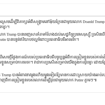
ស្រេចដើម្បីពិភាក្សាអំពីសង្រ្គាមនៅអ៊ុយក្រែនជាមួយលោក Doanld Tru
ែកគ្នា។
លោក Trump បានចេញសារគំរាមកំហែងដល់សេដ្ឋកិច្ចប្រទេសរុស្ស៊ី ប្រសិនប
utin បានបន្ទន់ឥរិយាបថល្អចំពោះប្រធានាធិបតីអាមេរិក។
ចក្តីថ្លែងការណ៍របស់ប្រធានាធិបតីបច្ចុប្បន្នអំពីការត្រៀមខ្លួនរបស់គាត់ដើម
រាប់ការចរចា។ វា​ជា​ការ​ប្រសើរ​សម្រាប់​យើង​ក្នុង​ការ​ជួប​គ្នា ដោយ​ផ្អ
លោក Trump បានអំពាវនាវម្តងហើយម្តងទៀតឱ្យមានការដោះស្រាយយ៉ាងឆាប់
ង្ហាញពីការត្រៀមខ្លួនរបស់លោកដើម្បីជួបជាមួយលោក Putinr ភ្លាមៗ៕