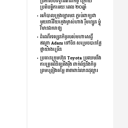
ប្រកាសបិទទ្វារអាជីវកម្ម ក្រោយ
ប្រតិបត្តិការរយៈពេល ២០ឆ្នាំ
អភិបាលក្រុងច្បារមន ភ្ជាប់ពាក្យជា
មួយនារីវ័យក្មេងម្ចាស់ហាង រ៉ីមហ្សូន ម្តុំ
វិមានឯករាជ្យ
ដំណើរទស្សនកិច្ចរបស់មហាសេដ្ឋី
ឥណ្ឌា Adani ទៅចិន សម្រេចបានផ្លែ
ផ្កាយ៉ាងច្រើន
ប្រធានក្រុមហ៊ុន Toyota ប្រឈមនឹង
ការត្រួតពិនិត្យតឹងរ៉ឹង ពាក់ព័ន្ធនឹងកិច្ច
ព្រមព្រៀងតម្លៃ ៣៣ពាន់លានដុល្លារ