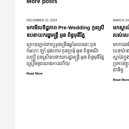
More posts
DECEMBER 10,
2024
MARCH 14
មកមើលទិដ្ឋភាព Pre-Wedding កូនស្រី
មកស្គាល
ឧបនាយករដ្ឋមន្រ្តី អូន ព័ន្ធមុនីរ័ត្ន
របស់សេដ
ក្រោយ​ភ្ជាប់​ពាក្យ​រួច​ច្រើន​ឆ្នាំ​ពេលនេះ កូន
មហាជន​ពិ
កំលោះ ឡាំ ជុងហាវ កូនក្រមុំ អូន ព័ន្ធមណី
បាន​យ៉ាង​ច
លក្ស្មី កូនស្រី​ឧបនាយករដ្ឋមន្ត្រី អូន ព័ន្ធមុនីរ័ត្ន
ស្នាដៃ​ក្ន
ត្រៀម​ចូល​រោងការ​ហើយ
ប្រកាន់​ខ
ជានិច្ច
Read More
Read More