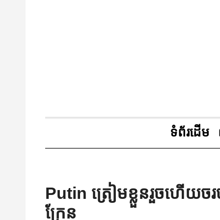
ទំព័រដើម
Putin ត្រៀមខ្លួនរួចហើយចរច
ក្រែន