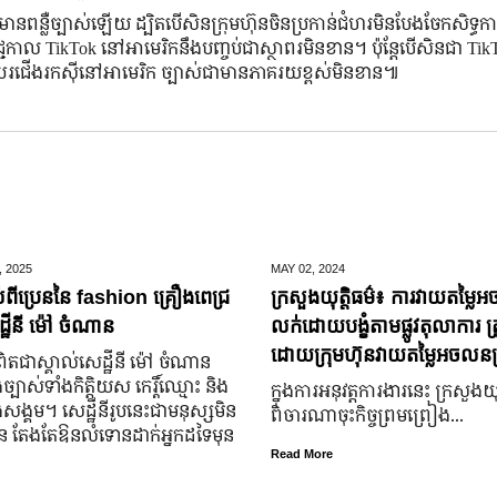
្លឺច្បាស់ឡើយ ដ្បិតបើសិនក្រុមហ៊ុនចិនប្រកាន់ជំហរមិនបែងចែកសិទ្ធកាន់
 TikTok នៅអាមេរិកនឹងបញ្ចប់ជាស្ថាពរមិនខាន។ ប៉ុន្តែបើសិនជា TikT
ជើងរកស៊ីនៅអាមេរិក ច្បាស់ជាមានភាគរយខ្ពស់មិនខាន៕
,
2025
MAY 02,
2024
់ពីប្រេននៃ​ fashion គ្រឿងពេជ្រ
ក្រសួងយុត្តិធម៌៖ ការវាយតម្លៃអ
្ឋីនី ម៉ៅ ចំណាន
លក់ដោយបង្ខំតាមផ្លូវតុលាការ ត្រ
ដោយក្រុមហ៊ុនវាយតម្លៃអចលនទ្
តជា​ស្គាល់​សេដ្ឋី​នី ម៉ៅ ចំណាន
្បាស់​ទាំង​កិត្តិយស កេរ្តិ៍ឈ្មោះ និង​
ក្នុងការអនុវត្តការងារនេះ ក្រសួងយុត
ុង​សង្គម។ សេដ្ឋី​នី​រូប​នេះ​ជា​មនុស្ស​មិន​
ពិចារណាចុះកិច្ចព្រមព្រៀង...
្លួន តែងតែ​ឱនលំទោន​ដាក់​អ្នក​ដទៃ​មុន​
Read More