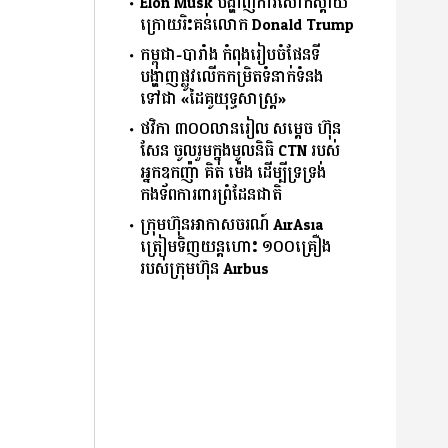
Elon Musk បង្ហាញការសោកស្ដាយ
ក្រោយរិះគន់លោក Donald Trump
កម្ពុជា-បារាំង កំពុងរៀបចំផែនទី
បង្ហាញផ្លូវលើកកម្រិតទំនាក់ទំនង
ទៅជា «ដៃគូយុទ្ធសាស្ត្រ»
ថវិកា ៣០០លានរៀល សម្តេច ហ៊ុន
សែន ចូលរួមក្នុងមូលនិធិ CTN របស់
អ្នកឧកញ៉ា គិត ម៉េង ដើម្បីទ្រទ្រង់
កងទ័ពការពារព្រំដែនជាតិ
ក្រុមហ៊ុនអាកាសចរណ៍ AirAsia
ត្រៀមទិញយន្តហោះ ១០០គ្រឿង
របស់ក្រុមហ៊ុន Airbus