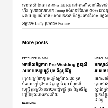
ទោះជាយ៉ាងណា អនាគត TikTok នៅអាមេរិកហាក់មិនទាន់មានពន
ហ៊ុន ស្របពេលលោក Trump ចង់បានចំណែក ៥០% នោះរជ្ជកាល
ដកថយមួយជំហាន ចរចាលក់ភាគហ៊ុនខ្លះ នោះឱកាសបន្តឈរ
អត្ថបទ៖ Luffy រូបភាព៖ Fortune
More posts
DECEMBER 10,
2024
MARCH 14
មកមើលទិដ្ឋភាព Pre-Wedding កូនស្រី
មកស្គាល
ឧបនាយករដ្ឋមន្រ្តី អូន ព័ន្ធមុនីរ័ត្ន
របស់សេដ
ក្រោយ​ភ្ជាប់​ពាក្យ​រួច​ច្រើន​ឆ្នាំ​ពេលនេះ កូន
មហាជន​ពិ
កំលោះ ឡាំ ជុងហាវ កូនក្រមុំ អូន ព័ន្ធមណី
បាន​យ៉ាង​ច
លក្ស្មី កូនស្រី​ឧបនាយករដ្ឋមន្ត្រី អូន ព័ន្ធមុនីរ័ត្ន
ស្នាដៃ​ក្ន
ត្រៀម​ចូល​រោងការ​ហើយ
ប្រកាន់​ខ
ជានិច្ច
Read More