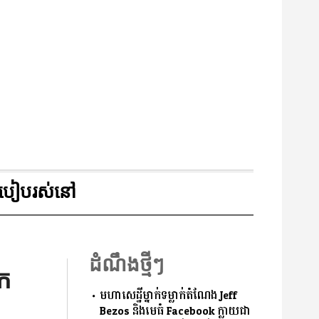
របៀបរស់នៅ
ដំណឹងថ្មីៗ
ិក
មហាសេដ្ឋីម្នាក់ទម្លាក់តំណែង Jeff
Bezos និងមេធំ Facebook ក្លាយជា