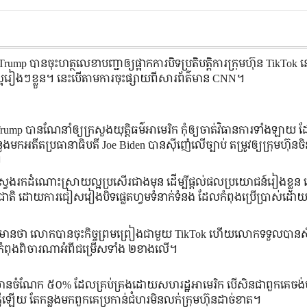
Trump បានចុះហត្ថលេខាបញ្ជាឲ្យផ្អាកការបិទប្រតិបត្តិការក្រុមហ៊ុន TikTok
្អរៀងៗខ្លួន។ នេះបើតាមការចុះផ្សាយពីសារព័ត៌មាន CNN។
 បានណែនាំឲ្យក្រសួងយុត្តិធម៌អាមេរិក កុំឲ្យចាត់វិធានការទាំងឡាយ ដ
ងមកអតីតប្រធានាធិបតី Joe Biden បានស៊ីញ៉េលើច្បាប់ តម្រូវឲ្យក្រុមហ៊ុន
។
្វែងរកដំណោះស្រាយល្អប្រសើរជាងមុន ដើម្បីផ្ដល់ផលប្រយោជន៍រៀងខ្លួ
សុខជាតិ ដោយការជៀសវៀងបិទផ្លេតហ្វមទំនាក់ទំនង ដែលកំពុងប្រើប្រាស់ដោ
័ត៌មានថា លោកបានចុះកិច្ចព្រមព្រៀងជាមួយ TikTok ហើយលោកទទួលបានសិទ្
ន លោកកំពុងពិចារណាអំពីជម្រើសទាំង ២ខាងលើ។
គួរតែមានចំណែក ៥០% ដែលគ្រប់គ្រងដោយសហរដ្ឋអាមេរិក បើសិនជាពួកគេចង់ប
ឺឡើយ តែកន្លងមកពួកគេប្រកាន់ជំហរមិនលក់ក្រុមហ៊ុនដាច់ខាត។