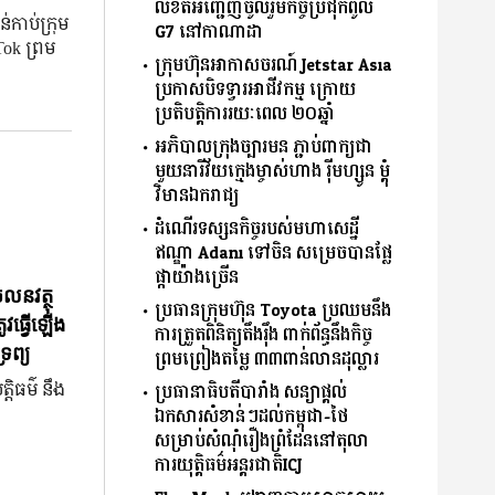
លិខិតអញ្ជើញចូលរួមកិច្ចប្រជុំកំពូល
កាប់ក្រុម
G7 នៅកាណាដា
ok ព្រម
ក្រុមហ៊ុនអាកាសចរណ៍ Jetstar Asia
ប្រកាសបិទទ្វារអាជីវកម្ម ក្រោយ
ប្រតិបត្តិការរយៈពេល ២០ឆ្នាំ
អភិបាលក្រុងច្បារមន ភ្ជាប់ពាក្យជា
មួយនារីវ័យក្មេងម្ចាស់ហាង រ៉ីមហ្សូន ម្តុំ
វិមានឯករាជ្យ
ដំណើរទស្សនកិច្ចរបស់មហាសេដ្ឋី
ឥណ្ឌា Adani ទៅចិន សម្រេចបានផ្លែ
ផ្កាយ៉ាងច្រើន
ចលនវត្ថុ
ប្រធានក្រុមហ៊ុន Toyota ប្រឈមនឹង
ូវធ្វើឡើង
ការត្រួតពិនិត្យតឹងរ៉ឹង ពាក់ព័ន្ធនឹងកិច្ច
រព្យ
ព្រមព្រៀងតម្លៃ ៣៣ពាន់លានដុល្លារ
្តិធម៌ នឹង
ប្រធានាធិបតីបារាំង សន្យាផ្ដល់
ឯកសារសំខាន់ៗដល់កម្ពុជា-ថៃ
សម្រាប់សំណុំរឿងព្រំដែននៅតុលា
ការយុតិ្តធម៌អន្តរជាតិICJ