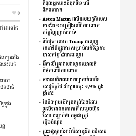
កំពូលអ្នកមានបំផុតទី២ លើ
ពិភពលោក
0
Aston Martin ផលិតរថយន្តពិសេស
មានតែ ១០គ្រឿងលើពិភពលោក
 នៅអាមេរិក
តម្លៃវិញញាក់សាច់!
ទីបំផុត! លោក Trump បញ្ចេញ
គេហទំព័រផ្លូវការ សម្រាប់លក់ទិដ្ឋាការ
មាសតម្លៃ ៥លានដុល្លារ
ែលប្រឆាំង
អ៊ីតាលីគ្រោងសង់ស្ពានយោលធំ
ចិននេះលក់
បំផុតលើពិភពលោក
ធនាគារពិភពលោកព្យាករកំណើន
ន ពោល
សេដ្ឋកិច្ចថៃ ដាំក្បាលចុះ ១,១% ក្នុង
យជនជាតិ
ឆ្នាំនេះ
ថៃមិនព្រមបើកច្រកព្រំដែនដែល
ធក្នុង
ខ្លួនបិទជាឯកតោភាគី សម្តេចហ៊ុន
សែន បញ្ជាក់ថា កម្ពុជាត្រូវ
ធ្វើ៦ចំណុច
ន្ត
ព្រះអង្គម្ចាស់អារ៉ាប៊ីសាអូឌីត បដិសេធ