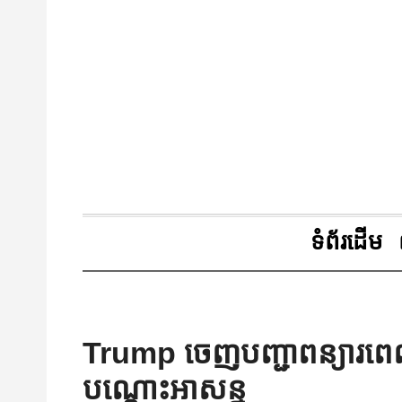
ទំព័រដើម
Trump ចេញបញ្ជាពន្យារពេលប
បណ្ដោះអាសន្ន