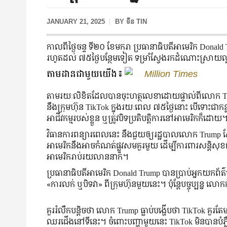
JANUARY 21, 2025
BY
ទីន TIN
កាលពីថ្ងៃចន្ទ ទី២០ ខែមករា ប្រធានាធិបតីអាមេរិក Donald 
រហូតដល់ ៧៥ថ្ងៃបន្ថែមទៀត ទម្រាំស្វែងរកដំណោះស្រាយល
តាមដានជាមួយយើង៖
Million Times
តាមរយៈលិខិតដែលបានចុះហត្ថលេខាដោយផ្ទាល់ពីលោក Trump
នឹងក្រុមហ៊ុន TikTok ក្នុងរយៈពេល ៧៥ថ្ងៃនោះ បើទោះជាកន្ល
អាជីវកម្មរបស់ខ្លួន ឬត្រូវបិទប្រតិបត្តិការនៅអាមេរិកក៏ដោយ
វិធានការពន្យារពេលនេះ នឹងជួយឲ្យរដ្ឋបាលលោក Trump ស
អាមេរិកនឹងអាចកំណត់ផ្លូវសមគួរមួយ ដើម្បីការពារសន្តិ
អាមេរិករាប់រយលាននាក់។
ប្រធានាធិបតីអាមេរិក Donald Trump បានប្រាប់អ្នកយកព
«ការលក់ ឬបិទវា» ពីក្រុមហ៊ុនមួយនេះ។ ប៉ុន្តែបច្ចុប្បន្
គួររំលឹកបន្តិចថា លោក Trump ធ្លាប់បង្ហើបថា TikTok 
ឈរជើងនៅទីនេះ។ ចំពោះបញ្ហាមួយនេះ TikTok មិនបានបំភ្ល