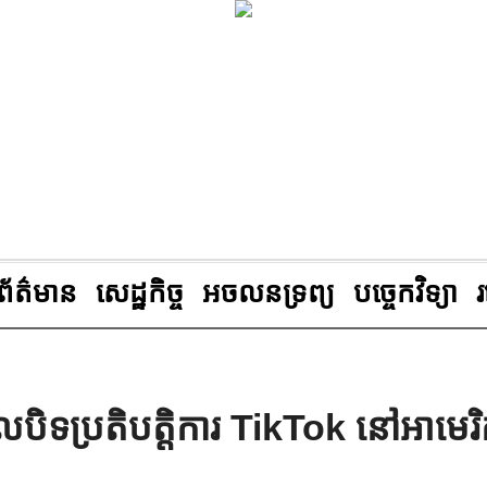
ព័ត៌មាន
សេដ្ឋកិច្ច
អចលនទ្រព្យ
បច្ចេកវិទ្យា
ិទប្រតិបត្តិការ TikTok នៅអាមេរ