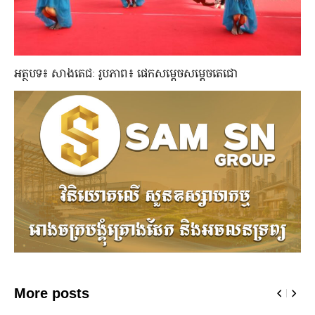
អត្ថបទ៖ សាងតេជៈ រូបភាព៖ ផេកសម្តេចសម្តេចតេជោ
More posts