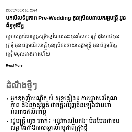
JUNE 25,
2024
មកដឹងប្រាក់ចំណេញសុទ្ធរបស់ក្រុមហ៊ុន Ford ពីឆ្នាំ២០១០ ដល់
ឆ្នាំ២០២៤
ក្រុមហ៊ុន Ford Motor ទទួលប្រាក់ចំណេញសរុបប្រចាំឆ្នាំមានការកើន
ឡើង បើទោះបីវិបត្តិសេដ្ឋកិច្ចពិភពលោកមិនទាន់មានស្ថានភាពល្អ
ប្រសើរ។
Read More
ដំណឹងថ្មីៗ
អ្នកឧកញ៉ាបណ្ឌិត សំ សុខនឿន៖ ការផ្តោតលើគុណ
ភាព និងនវានុវត្តន៍ ជាគន្លឹះជំរុញចិនឡើងជាមហា
អំណាចផលិតកម្ម
រដ្ឋមន្ត្រី ហួត ហាក់៖ “រដូវកាលបៃតង” មិនមែនជាឧប
សគ្គ តែជាឱកាសស្គាល់កម្ពុជាពីជ្រុងថ្មី