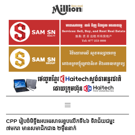
CPP រៀបចំមិទ្ទីងអបអរសាទរខួបលើកទី៤៦ ទិវាជ័យជម្នះ
៧មករា មានសមាជិកជាង ២ម៉ឺននាក់