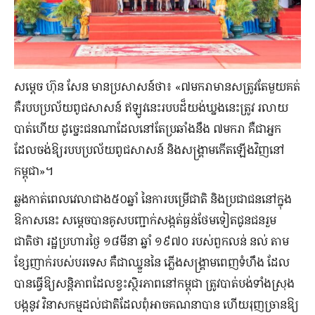
សម្តេច ហ៊ុន សែន មានប្រសាសន៍ថា៖ «៧មករាមានសត្រូវតែមួយគត់
គឺរបបប្រល័យពូជសាសន៍ ឥឡូវនេះរបបដ៏យង់ឃ្នងនេះត្រូវ រលាយ
បាត់ហើយ ដូច្នេះជនណាដែលនៅតែប្រឆាំងនឹង ៧មករា គឺជាអ្នក
ដែលចង់ឱ្យរបបប្រល័យពូជសាសន៍ និងសង្គ្រាមកើតឡើងវិញនៅ
កម្ពុជា»។
ឆ្លងកាត់ពេលវេលាជាង៥០ឆ្នាំ នៃការបម្រើជាតិ និងប្រជាជននៅក្នុង
ឱកាសនេះ សម្ដេចបានគូសបញ្ជាក់សង្កត់ធ្ងន់ថែមទៀតជូនជនរួម
ជាតិថា រដ្ឋប្រហារថ្ងៃ ១៨មីនា ឆ្នាំ ១៩៧០ របស់ពួកលន់ នល់ តាម
ខ្សែញាក់របស់បរទេស គឺជាឈ្នួននៃ ភ្លើងសង្គ្រាមពេញទំហឹង ដែល
បានធ្វើឱ្យសន្តិភាពដែលខ្វះស្ថិរភាពនៅកម្ពុជា ត្រូវបាត់បង់ទាំងស្រុង
បង្កនូវ វិនាសកម្មដល់ជាតិដែលពុំអាចគណនាបាន ហើយរុញច្រានឱ្យ