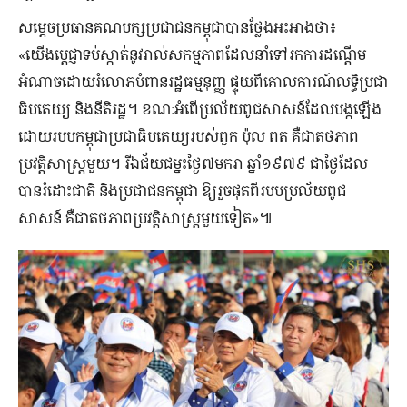
សម្តេចប្រធានគណបក្សប្រជាជនកម្ពុជាបានថ្លែងអះអាងថា៖
«យើងប្តេជ្ញាទប់ស្កាត់នូវរាល់សកម្មភាពដែលនាំទៅរកការដណ្តើម
អំណាចដោយរំលោភបំពានរដ្ឋធម្មនុញ្ញ ផ្ទុយពីគោលការណ៍លទ្ធិប្រជា
ធិបតេយ្យ និងនីតិរដ្ឋ។ ខណៈអំពើប្រល័យពូជសាសន៍ដែលបង្កឡើង
ដោយរបបកម្ពុជាប្រជាធិបតេយ្យរបស់ពួក ប៉ុល ពត គឺជាតថភាព
ប្រវត្តិសាស្ត្រមួយ។ រីឯជ័យជម្នះថ្ងៃ៧មករា ឆ្នាំ១៩៧៩ ជាថ្ងៃដែល
បានរំដោះជាតិ និងប្រជាជនកម្ពុជា ឱ្យរួចផុតពីរបបប្រល័យពូជ
សាសន៍ គឺជាតថភាពប្រវត្តិសាស្ត្រមួយទៀត»៕