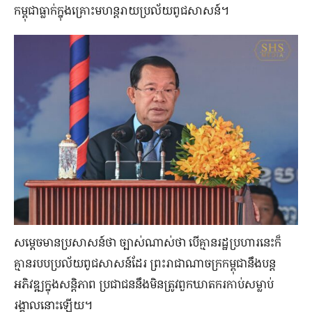
កម្ពុជាធ្លាក់ក្នុងគ្រោះមហន្តរាយប្រល័យពូជសាសន៍។
សម្ដេចមានប្រសាសន៍ថា ច្បាស់ណាស់ថា បើគ្មានរដ្ឋប្រហារនេះក៏
គ្មានរបបប្រល័យពូជសាសន៍ដែរ ព្រះរាជាណាចក្រកម្ពុជានឹងបន្ត
អភិវឌ្ឍក្នុងសន្តិភាព ប្រជាជននឹងមិនត្រូវពួកឃាតករកាប់សម្លាប់
រង្គាលនោះឡើយ។