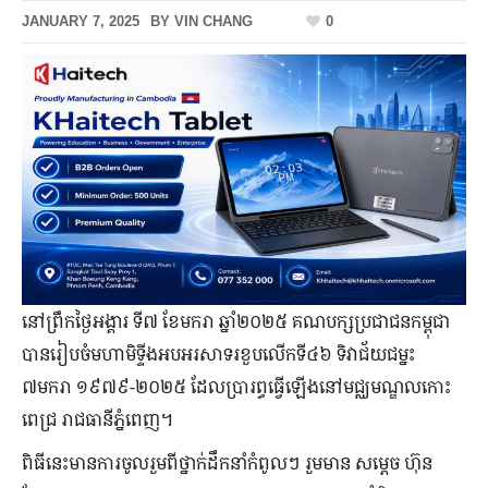
JANUARY 7, 2025
BY
VIN CHANG
0
នៅព្រឹកថ្ងៃអង្គារ ទី៧ ខែមករា ឆ្នាំ២០២៥ គណបក្សប្រជាជនកម្ពុជា
បានរៀបចំមហាមិទ្ទីងអបអរសាទរខួបលើកទី៤៦ ទិវាជ័យជម្នះ
៧មករា ១៩៧៩-២០២៥ ដែលប្រារព្ធធ្វើឡើងនៅ​មជ្ឈមណ្ឌលកោះ
ពេជ្រ រាជធានីភ្នំពេញ។
ពិធីនេះមានការចូលរួមពីថ្នាក់ដឹកនាំកំពូលៗ រួមមាន សម្តេច ហ៊ុន