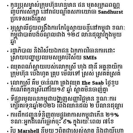
កូនប្រុសម្ចាស់ក្រុមហ៊ុនហនុមាន ផន មុតសុក្រឆពណ្ណ
ញ្ចប់ការសិក្សា នៅរាជបណ្ឌិតសភាយោធា Sandhurst
ប្រទេសអង់គ្លេស
អូស្ត្រាលី​ជួយ​ពង្រឹង​ការ​កែច្នៃ​ស្វាយចន្ទី​នៅ​កម្ពុជា​ ​ខណៈ​
កម្ពុជា​បាត់បង់​ចំណូល​ជាង​ ​១២៥​ ​លាន​ដុល្លារ​ក្នុង​មួយ​
ឆ្នាំ​
រដ្ឋាភិបាល​ ​និង​វិស័យ​ឯកជន ​ឯកភាព​វិធានការ​ដោះ
ស្រាយ​បញ្ហា​ប្រឈម​​សម្រាប់​វិស័យ​ ​SMEs​
ឈុតពណ៌ស្វាយរបស់លោកស្រី ហុង ដានី អគ្គ​នាយិកា​
ក្រុមហ៊ុន ប៉េងហួត គ្រុប មើលទៅ ស្រស់ ស្រគត់ស្រគំ
លោកស្រី គឹម ចាន់ណា គ្រងឈុត Elie Saab ថ្ងៃខួប
កំណើតកូនស្រីពៅវ័យ១៩ ឆ្នាំ ស្អាតមិនចាញ់គ្នា
ទីផ្សារ​មូលធន​កម្ពុជា​បង្ហាញ​សញ្ញា​វិជ្ជមាន​ ​ខណៈ​ការ​
កៀរគរ​ទុន​ឆ្នាំ​២០២៦​ ​រំពឹង​ឈានដល់​ ​២​ ​ប៊ីលាន​ដុល្លារ​
ការដឹកជញ្ជូនទំនិញតាមផ្លូវអាកាសកម្ពុជាកើន ២១%
ខណៈអ្នកដំណើរធ្លាក់ចុះ ៩% ក្នុងរយៈពេល ៧ខែ
រ៉ូប Marshell នីមួយៗពិតជាស្រស់ស្អាត និងជាយីហោ