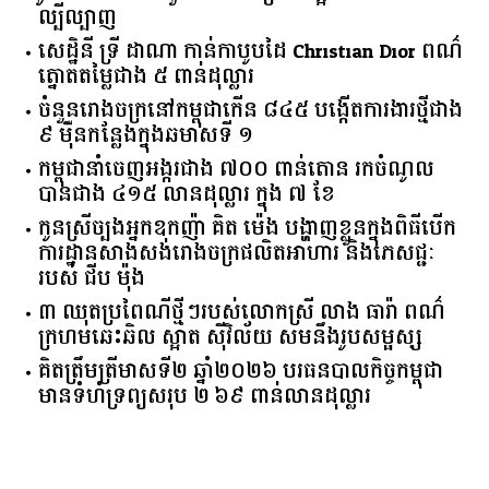
ល្បីល្បាញ
សេដ្ឋិនី ទ្រី ដាណា កាន់កាបូបដៃ Christian Dior ពណ៌
ត្នោតតម្លៃជាង ៥ ពាន់ដុល្លារ
ចំនួន​រោងចក្រ​នៅ​កម្ពុជា​កើន​ ​៨៤៥​ ​បង្កើត​ការងារ​ថ្មី​ជាង​
​៩​ ​ម៉ឺន​កន្លែង​ក្នុង​ឆមាស​ទី ​១​
កម្ពុជានាំចេញអង្ករជាង ៧០០ ពាន់តោន រកចំណូល
បានជាង ៤១៥ លានដុល្លារ ក្នុង ៧ ខែ
កូនស្រីច្បងអ្នកឧកញ៉ា គិត ម៉េង បង្ហាញខ្លួនក្នុងពិធីបើក
ការដ្ឋានសាងសង់រោងចក្រផលិតអាហារ និងភេសជ្ជៈ
របស់ ជីប ម៉ុង
៣ ឈុតប្រពៃណីថ្មីៗរបស់លោកស្រី លាង ធារ៉ា ពណ៌
ក្រហមឆេះឆិល ស្អាត ​ស៊ីវិល័យ សមនឹងរូបសម្ផស្ស
គិត​ត្រឹមត្រីមាស​ទី​២​ ​ឆ្នាំ​២០២៦​ បរធន​បាលកិច្ច​កម្ពុជា​ ​
មាន​ទំហំ​ទ្រព្យ​សរុប​ ​២.៦៩​ ​ពាន់លាន​ដុល្លារ​