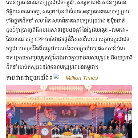
សែន ប្រធានគណបក្សប្រជាជនកម្ពុជា, សម្តេច ហេង សំរិន ប្រធាន
កិត្តិ​យស​គណបក្ស, សម្តេច ហ៊ុន ម៉ាណែត អនុ​ប្រធានគណបក្ស ព្រម
ទាំងថ្នាក់ដឹកនាំ សមាជិក សមាជិកា​គណបក្សសរុបជាង ២ម៉ឺននាក់
ជួបជុំគ្នាប្រារព្ធពិធីអបអរសាទរ​ខួប៤៦ឆ្នាំ នៃថ្ងៃជ័យជម្នះ «៧មករា»
ដែលគណបក្ស CPP ចាត់ថាជាថ្ងៃដ៏វិសេសវិសាល សម្រាប់​ប្រជាជន
កម្ពុជា បានរួចជីវិតពីរណ្តៅមរណៈ​នៃរបបប្រល័យពូជសាសន៍ ប៉ុល
ពត ក្រោមការប្រយុទ្ធតស៊ូដ៏អង់អាចក្លាហានរបស់យុទ្ធជន និងយុទ្ធនារី
ដឹកនាំរបស់ឥស្សរជននៃគណបក្សប្រជាជនកម្ពុជា។
តាមដានជាមួយយើង៖
Million Times