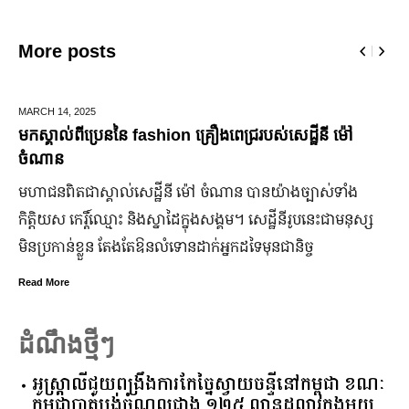
More posts
MARCH 14,
2025
មកស្គាល់ពីប្រេននៃ​ fashion គ្រឿងពេជ្ររបស់សេដ្ឋីនី ម៉ៅ
ចំណាន
មហាជន​ពិតជា​ស្គាល់​សេដ្ឋី​នី ម៉ៅ ចំណាន បាន​យ៉ាង​ច្បាស់​ទាំង​
កិត្តិយស កេរ្តិ៍ឈ្មោះ និង​ស្នាដៃ​ក្នុង​សង្គម។ សេដ្ឋី​នី​រូប​នេះ​ជា​មនុស្ស​
មិន​ប្រកាន់​ខ្លួន តែងតែ​ឱនលំទោន​ដាក់​អ្នក​ដទៃ​មុន​ជានិច្ច
Read More
ដំណឹងថ្មីៗ
អូស្ត្រាលី​ជួយ​ពង្រឹង​ការ​កែច្នៃ​ស្វាយចន្ទី​នៅ​កម្ពុជា​ ​ខណៈ​
កម្ពុជា​បាត់បង់​ចំណូល​ជាង​ ​១២៥​ ​លាន​ដុល្លារ​ក្នុង​មួយ​