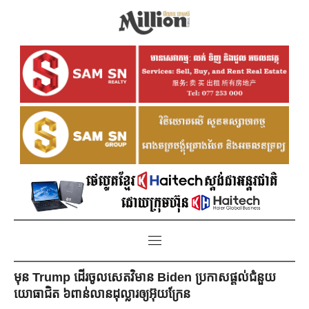
មុន Trump ដើរចូលសេតវិមាន Biden ប្រកាសផ្តល់ជំនួយ
យោធាជិត ៦ពាន់លានដុល្លារឲ្យអ៊ុយក្រែន