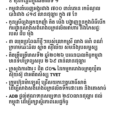
​៩​ ​ម៉ឺន​កន្លែង​ក្នុង​ឆមាស​ទី ​១​
កម្ពុជានាំចេញអង្ករជាង ៧០០ ពាន់តោន រកចំណូល
បានជាង ៤១៥ លានដុល្លារ ក្នុង ៧ ខែ
កូនស្រីច្បងអ្នកឧកញ៉ា គិត ម៉េង បង្ហាញខ្លួនក្នុងពិធីបើក
ការដ្ឋានសាងសង់រោងចក្រផលិតអាហារ និងភេសជ្ជៈ
របស់ ជីប ម៉ុង
៣ ឈុតប្រពៃណីថ្មីៗរបស់លោកស្រី លាង ធារ៉ា ពណ៌
ក្រហមឆេះឆិល ស្អាត ​ស៊ីវិល័យ សមនឹងរូបសម្ផស្ស
គិត​ត្រឹមត្រីមាស​ទី​២​ ​ឆ្នាំ​២០២៦​ បរធន​បាលកិច្ច​កម្ពុជា​ ​
មាន​ទំហំ​ទ្រព្យ​សរុប​ ​២.៦៩​ ​ពាន់លាន​ដុល្លារ​
ក្រសួង​ការងារ​៖ ​ជិត​ ​៨០​% ​នៃ​កម្មករ​រោងចក្រ​តូយ៉ូតា ​
ស៊ុយ​ស៊ូ ​ជា​អតីត​សិស្ស​ ​TVET​
ក្រុមហ៊ុន​ម៉ាឡេស៊ី ជ្រើសយកខេត្ដពោធិ៍សាត់
ដើម្បីសាងសង់រោងចក្រផលិតទឹកដោះគោ និងគោសាច់
ADB ផ្តល់ឥណទានសម្បទាន ២៥០លានដុល្លារ ដល់
កម្ពុជា ដើម្បីរក្សាស្ថិរភាពសេដ្ឋកិច្ច