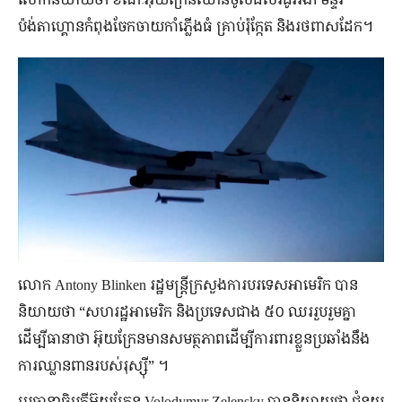
ប៉ង់តាហ្គោន​កំពុង​ចែកចាយ​កាំភ្លើង​ធំ គ្រាប់​រ៉ុក្កែត និង​រថពាសដែក។
លោក Antony Blinken រដ្ឋមន្រ្តីក្រសួងការបរទេសអាមេរិក បាន
និយាយថា “សហរដ្ឋអាមេរិក និងប្រទេសជាង ៥០ ឈររួបរួមគ្នា
ដើម្បីធានាថា អ៊ុយក្រែនមានសមត្ថភាពដើម្បីការពារខ្លួនប្រឆាំងនឹង
ការឈ្លានពានរបស់រុស្ស៊ី” ។
ប្រធានាធិបតីអ៊ុយក្រែន Volodymyr Zelensky បាននិយាយថា ជំនួយ