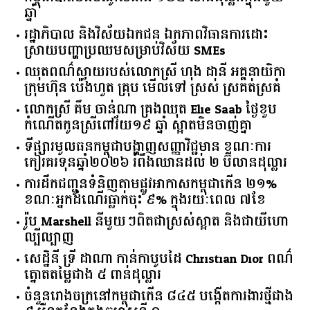
ឆ្នាំ​
រដ្ឋាភិបាល​ ​និង​វិស័យ​ឯកជន ​ឯកភាព​វិធានការ​ដោះ
ស្រាយ​បញ្ហា​ប្រឈម​​សម្រាប់​វិស័យ​ ​SMEs​
ឈុតពណ៌ស្វាយរបស់លោកស្រី ហុង ដានី អគ្គ​នាយិកា​
ក្រុមហ៊ុន ប៉េងហួត គ្រុប មើលទៅ ស្រស់ ស្រគត់ស្រគំ
លោកស្រី គឹម ចាន់ណា គ្រងឈុត Elie Saab ថ្ងៃខួប
កំណើតកូនស្រីពៅវ័យ១៩ ឆ្នាំ ស្អាតមិនចាញ់គ្នា
ទីផ្សារ​មូលធន​កម្ពុជា​បង្ហាញ​សញ្ញា​វិជ្ជមាន​ ​ខណៈ​ការ​
កៀរគរ​ទុន​ឆ្នាំ​២០២៦​ ​រំពឹង​ឈានដល់​ ​២​ ​ប៊ីលាន​ដុល្លារ​
ការដឹកជញ្ជូនទំនិញតាមផ្លូវអាកាសកម្ពុជាកើន ២១%
ខណៈអ្នកដំណើរធ្លាក់ចុះ ៩% ក្នុងរយៈពេល ៧ខែ
រ៉ូប Marshell នីមួយៗពិតជាស្រស់ស្អាត និងជាយីហោ
ល្បីល្បាញ
សេដ្ឋិនី ទ្រី ដាណា កាន់កាបូបដៃ Christian Dior ពណ៌
ត្នោតតម្លៃជាង ៥ ពាន់ដុល្លារ
ចំនួន​រោងចក្រ​នៅ​កម្ពុជា​កើន​ ​៨៤៥​ ​បង្កើត​ការងារ​ថ្មី​ជាង​