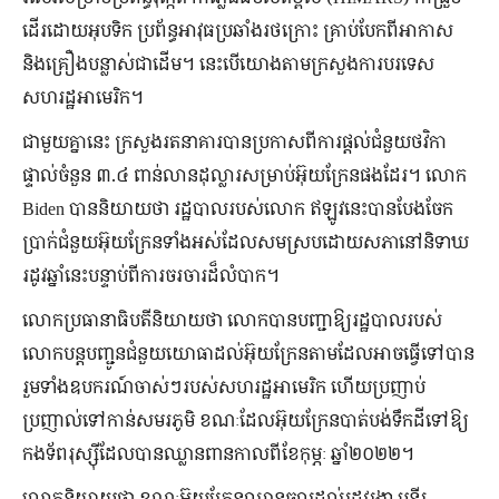
ដើរដោយអុបទិក ប្រព័ន្ធអាវុធប្រឆាំងរថក្រោះ គ្រាប់បែកពីអាកាស
និងគ្រឿងបន្លាស់ជាដើម។ នេះបើយោងតាមក្រសួងការបរទេស
សហរដ្ឋអាមេរិក។
ជាមួយគ្នានេះ ក្រសួងរតនាគារបានប្រកាសពីការផ្តល់ជំនួយថវិកា
ផ្ទាល់ចំនួន ៣.៤ ពាន់លានដុល្លារសម្រាប់អ៊ុយក្រែនផងដែរ។ លោក
Biden បាននិយាយថា រដ្ឋបាលរបស់លោក ឥឡូវនេះបានបែងចែក
ប្រាក់ជំនួយអ៊ុយក្រែនទាំងអស់ដែលសមស្របដោយសភានៅនិទាឃ
រដូវឆ្នាំនេះបន្ទាប់ពីការចរចារដ៏លំបាក។
លោកប្រធានាធិបតីនិយាយថា លោកបានបញ្ជាឱ្យរដ្ឋបាលរបស់
លោកបន្តបញ្ជូនជំនួយយោធាដល់អ៊ុយក្រែនតាមដែលអាចធ្វើទៅបាន
រួមទាំងឧបករណ៍ចាស់ៗរបស់សហរដ្ឋអាមេរិក ហើយប្រញាប់
ប្រញាល់ទៅកាន់សមរភូមិ ខណៈដែលអ៊ុយក្រែនបាត់បង់ទឹកដីទៅឱ្យ
កងទ័ពរុស្ស៊ីដែលបានឈ្លានពានកាលពីខែកុម្ភៈ ឆ្នាំ២០២២។
លោកនិយាយ​ថា ខណៈ​អ៊ុយក្រែន​ឈាន​ចូល​ដល់​រដូវរងា មន្ទីរ​