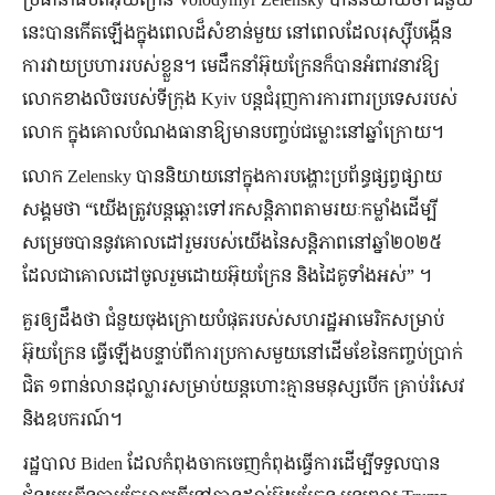
នេះបានកើតឡើងក្នុងពេលដ៏សំខាន់មួយ នៅពេលដែលរុស្ស៊ីបង្កើន
ការវាយប្រហាររបស់ខ្លួន។ មេដឹកនាំអ៊ុយក្រែនក៏បានអំពាវនាវឱ្យ
លោកខាងលិចរបស់ទីក្រុង Kyiv បន្តជំរុញការការពារប្រទេសរបស់
លោក ក្នុងគោលបំណងធានាឱ្យមានបញ្ចប់ជម្លោះនៅឆ្នាំក្រោយ។
លោក Zelensky បាននិយាយនៅក្នុងការបង្ហោះប្រព័ន្ធផ្សព្វផ្សាយ
សង្គមថា “យើងត្រូវបន្តឆ្ពោះទៅរកសន្តិភាពតាមរយៈកម្លាំងដើម្បី
សម្រេចបាននូវគោលដៅរួមរបស់យើងនៃសន្តិភាពនៅឆ្នាំ២០២៥
ដែលជាគោលដៅចូលរួមដោយអ៊ុយក្រែន និងដៃគូទាំងអស់” ។
គួរឲ្យដឹងថា ជំនួយចុងក្រោយបំផុតរបស់សហរដ្ឋអាមេរិកសម្រាប់
អ៊ុយក្រែន ធ្វើឡើងបន្ទាប់ពីការប្រកាសមួយនៅដើមខែនៃកញ្ចប់ប្រាក់
ជិត ១ពាន់លានដុល្លារសម្រាប់យន្តហោះគ្មានមនុស្សបើក គ្រាប់រំសេវ
និងឧបករណ៍។
រដ្ឋបាល Biden ដែលកំពុងចាកចេញកំពុងធ្វើការដើម្បីទទួលបាន