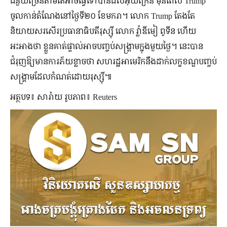
ជំនួយច្រើនតាមតែអាចធ្វើទៅបានដល់អ៊ុយក្រែន មុនពេល Trump
ចូលកាន់តំណែងនៅថ្ងៃទី២០ ខែមករា។ លោក Trump តែងតែ
និយាយសរសើរប្រធានាធិបតីរុស្ស៊ី លោក វ្ល៉ាឌីមៀ ពូទីន ហើយ
អះអាងថា ខ្លួនគាត់ផ្ទាល់អាចបញ្ចប់សង្រ្គាមក្នុងមួយថ្ងៃ។ នេះបាន
ជំរុញឱ្យមានការភ័យខ្លាចថា សហរដ្ឋអាមេរិកនឹងដាក់លក្ខខណ្ឌបញ្ចប់
សង្គ្រាមដែលកំណត់ដោយរុស្ស៊ី៕
អត្ថបទ៖ សារ៉ាយ រូបភាព៖ Reuters