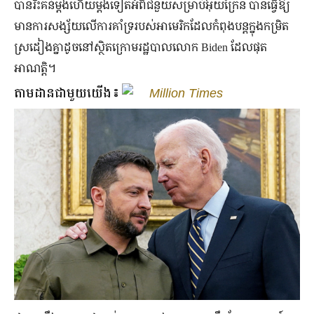
បានរិះគន់ម្តងហើយម្តងទៀតអំពីជំនួយសម្រាប់អ៊ុយក្រែន បានធ្វើឱ្យ
មានការសង្ស័យលើការគាំទ្ររបស់អាមេរិកដែលកំពុងបន្តក្នុងកម្រិត
ស្រដៀងគ្នាដូចនៅស្ថិតក្រោមរដ្ឋបាលលោក Biden ដែលផុត
អាណត្តិ។
តាមដានជាមួយយើង៖
Million Times