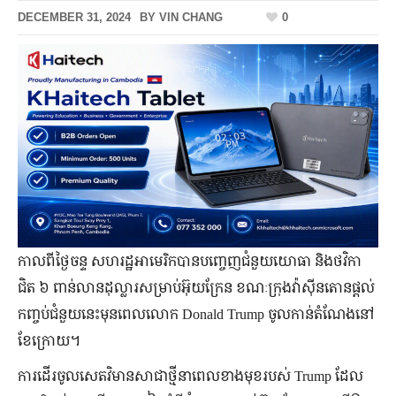
DECEMBER 31, 2024
BY
VIN CHANG
0
កាលពី​ថ្ងៃ​ចន្ទ សហរដ្ឋ​អាមេរិក​​បាន​បញ្ចេញ​ជំនួយ​យោធា និង​ថវិកា​
ជិត ៦ ពាន់​លាន​ដុល្លារ​សម្រាប់​អ៊ុយក្រែន ខណៈ​ក្រុង​វ៉ាស៊ីនតោន​ផ្តល់
កញ្ចប់ជំនួយនេះមុនពេល​លោក Donald Trump ចូល​កាន់​តំណែង​នៅ​
ខែ​ក្រោយ។
ការដើរចូលសេតវិមានសាជាថ្មីនាពេលខាងមុខរបស់ Trump ដែល