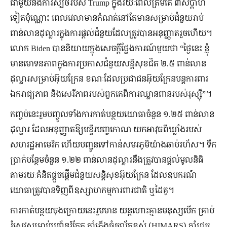
ជាមួយនឹងការស្បថរបស់ Trump ក្នុងរយៈពេលត្រឹមតែ ៣សប្តាហ៍
ទៀតប៉ុណ្ណោះ ពេលវេលាមានកំណត់នៅតែមានសម្រាប់ជំនួយរាប់
ពាន់លានដុល្លារក្នុងការផ្តល់ជំនួយដែលត្រូវបានអនុញ្ញាតរួចហើយ។
លោក Biden បាននិយាយក្នុងសេចក្តីថ្លែងការណ៍មួយថា “ថ្ងៃនេះ ខ្ញុំ
មានមោទនភាពក្នុងការប្រកាសជំនួយសន្តិសុខជិត ២.៥ ពាន់លាន
ដុល្លារសម្រាប់អ៊ុយក្រែន ខណៈដែលប្រជាជនអ៊ុយក្រែនបន្តការពារ
ឯករាជ្យភាព និងសេរីភាពរបស់ពួកគេពីការឈ្លានពានរបស់រុស្ស៊ី”។
កញ្ចប់នេះរួមបញ្ចូលទាំងការកាត់បន្ថយយោធាចំនួន ១.២៥ ពាន់លាន
ដុល្លារ ដែលអនុញ្ញាតឱ្យមន្ទីរបញ្ចកោណ យកអាវុធពីឃ្លាំងរបស់
សហរដ្ឋអាមេរិក ហើយបញ្ជូនទៅកាន់សមរភូមិយ៉ាងឆាប់រហ័ស។ ទឹក
ប្រាក់បន្ថែមចំនួន ១.២២ ពាន់លានដុល្លារនឹងត្រូវបានផ្តល់មូលនិធិ
តាមរយៈគំនិតផ្តួចផ្តើមជំនួយសន្តិសុខអ៊ុយក្រែន ដែលឧបករណ៍
យោធាត្រូវបានទិញពីឧស្សាហកម្មការពារជាតិ ឬដៃគូ។
ការកាត់បន្ថយចុងក្រោយនេះរួមមាន យន្តហោះគ្មានមនុស្សបើក គ្រាប់
រំសេវសម្រាប់ប្រព័ន្ធរ៉ុក្កែត កាំភ្លើងធំចល័តខ្ពស់ (HIMARS) កាំជ្រួច