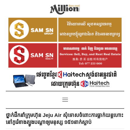
ថ្នាក់ដឹកនាំក្រុមហ៊ុន Jeju Air សុំទោសចំពោះការធ្លាក់យន្តហោះ
នៅកូរ៉េខាងត្បូងបណ្តាឲ្យមនុស្ស ១៥១នាក់ស្លាប់