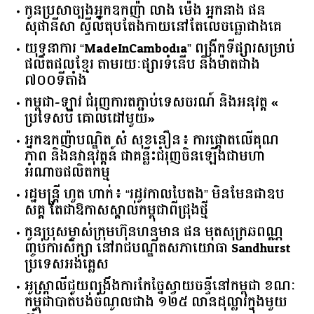
កូនប្រសាច្បងអ្នកឧកញ៉ា លាង ម៉េង អ្នកនាង ផន
សុផានីសា ស្ទីល៍តុបតែងកាយនៅតែលេចធ្លោជាងគេ
យុទ្ធនាការ “MadeInCambodia” ពង្រីកទីផ្សារសម្រាប់
ផលិតផលខ្មែរ តាមរយៈផ្សារទំនើប និងម៉ាតជាង
៧០០ទីតាំង
កម្ពុជា​-​ឡាវ ​ជំរុញ​ការ​តភ្ជាប់​ទេសចរណ៍​ ​និង​អនុវត្ត​ ​«​
ប្រទេស​បី ​គោលដៅ​មួយ​»
អ្នកឧកញ៉ាបណ្ឌិត សំ សុខនឿន៖ ការផ្តោតលើគុណ
ភាព និងនវានុវត្តន៍ ជាគន្លឹះជំរុញចិនឡើងជាមហា
អំណាចផលិតកម្ម
រដ្ឋមន្ត្រី ហួត ហាក់៖ “រដូវកាលបៃតង” មិនមែនជាឧប
សគ្គ តែជាឱកាសស្គាល់កម្ពុជាពីជ្រុងថ្មី
កូនប្រុសម្ចាស់ក្រុមហ៊ុនហនុមាន ផន មុតសុក្រឆពណ្ណ
ញ្ចប់ការសិក្សា នៅរាជបណ្ឌិតសភាយោធា Sandhurst
ប្រទេសអង់គ្លេស
អូស្ត្រាលី​ជួយ​ពង្រឹង​ការ​កែច្នៃ​ស្វាយចន្ទី​នៅ​កម្ពុជា​ ​ខណៈ​
កម្ពុជា​បាត់បង់​ចំណូល​ជាង​ ​១២៥​ ​លាន​ដុល្លារ​ក្នុង​មួយ​