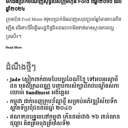
់ចំណេញសុទ្ធរបស់ក្រុមហ៊ុន Ford ពីឆ្នាំ២០១០ ដល់
មកស្គាល់ពីប្
ចំណាន
ord Motor ទទួលប្រាក់ចំណេញសរុបប្រចាំឆ្នាំមានការកើន
មហាជន​ពិតជា​ស
វិបត្តិសេដ្ឋកិច្ចពិភពលោកមិនទាន់មានស្ថានភាពល្អ
កិត្តិយស កេរ្តិ៍
មិន​ប្រកាន់​ខ្ល
Read More
ដំណឹងថ្មីៗ
Jade ស្លៀកពាក់តាមបែបប្រពៃណីខ្មែ ទៅអបអរស្វាមី
ផន មុតសុក្រឆពណ្ណ បញ្ចប់ការសិក្សាពីរាជបណ្ឌិតសភា
យោធា Sandhurst អង់គ្លេស
កម្ពុជា​ ​ដាក់​ចេញ​ក្របខ័ណ្ឌ​ថ្មី​ ​សម្រាប់​អភិវឌ្ឍ​វិស័យ​ទឹក​
ស្អាត​ទីប្រជុំជន​ដល់​ឆ្នាំ​ ​២០៤០​
ឥណទាន​បុគ្គល​នៅ​កម្ពុជា​ ​កើន​ដល់​ជាង​ ​១៦​ ​ពាន់​លាន​
ដុល្លារ​ ​គិត​ត្រឹម​ចុង​ត្រីមាស​ទី​២​