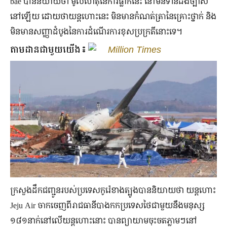
bae បាននិយាយថា មូលហេតុនៃការធ្លាក់នេះ នៅមិនទាន់ដឹងច្បាស់
នៅឡើយ ដោយថាយន្តហោះនេះ មិនមានកំណត់ត្រានៃគ្រោះថ្នាក់ និង
មិនមានសញ្ញាដំបូងនៃការដំណើរការខុសប្រក្រតីនោះទេ។
តាមដានជាមួយយើង៖
Million Times
ក្រសួងដឹកជញ្ជូនរបស់ប្រទេសកូរ៉េខាងត្បូងបាននិយាយថា យន្តហោះ
Jeju Air ចាកចេញពីរាជធានីបាងកកប្រទេសថៃជាមួយនឹងមនុស្ស
១៨១នាក់នៅលើយន្តហោះនោះ បានព្យាយាមចុះចតភ្លាមៗនៅ