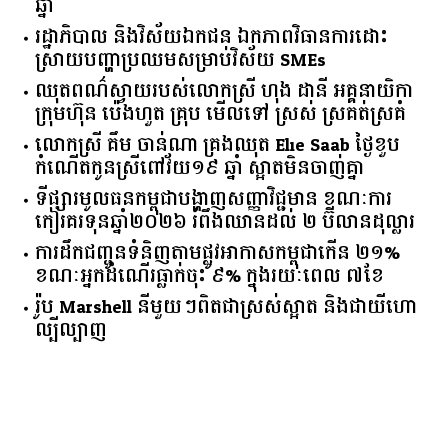
ឆ្នាំ​
រដ្ឋាភិបាល​ ​និង​វិស័យ​ឯកជន ​ឯកភាព​វិធានការ​ដោះ
ស្រាយ​បញ្ហា​ប្រឈម​​សម្រាប់​វិស័យ​ ​SMEs​
ឈុតពណ៌ស្វាយរបស់លោកស្រី ហុង ដានី អគ្គ​នាយិកា​
ក្រុមហ៊ុន ប៉េងហួត គ្រុប មើលទៅ ស្រស់ ស្រគត់ស្រគំ
លោកស្រី គឹម ចាន់ណា គ្រងឈុត Elie Saab ថ្ងៃខួប
កំណើតកូនស្រីពៅវ័យ១៩ ឆ្នាំ ស្អាតមិនចាញ់គ្នា
ទីផ្សារ​មូលធន​កម្ពុជា​បង្ហាញ​សញ្ញា​វិជ្ជមាន​ ​ខណៈ​ការ​
កៀរគរ​ទុន​ឆ្នាំ​២០២៦​ ​រំពឹង​ឈានដល់​ ​២​ ​ប៊ីលាន​ដុល្លារ​
ការដឹកជញ្ជូនទំនិញតាមផ្លូវអាកាសកម្ពុជាកើន ២១%
ខណៈអ្នកដំណើរធ្លាក់ចុះ ៩% ក្នុងរយៈពេល ៧ខែ
រ៉ូប Marshell នីមួយៗពិតជាស្រស់ស្អាត និងជាយីហោ
ល្បីល្បាញ