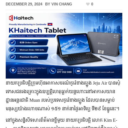
DECEMBER 29, 2024
BY
VIN CHANG
0
នាយកប្រតិបត្តិក្រុមហ៊ុនអាកាសចរណ៍កូរ៉េខាងត្បូង Jeju Air បានសុំ
ទោសជនរងគ្រោះក្នុងឧប្បត្តិហេតុធ្លាក់យន្តហោះនៅអាកាសយាន
ដ្ឋានអន្តរជាតិ Muan របស់ប្រទេសកូរ៉េខាងត្បូង ដែលបានសម្លាប់
មនុស្សយ៉ាងហោចណាស់ ១៥១ នាក់នាថ្ងៃអាទិត្យ ទី២៩ ខែធ្នូនេះ។
នៅក្នុងសន្និសីទសារព័ត៌មានខ្លីមួយ នាយកប្រតិបត្តិ លោក Kim E-