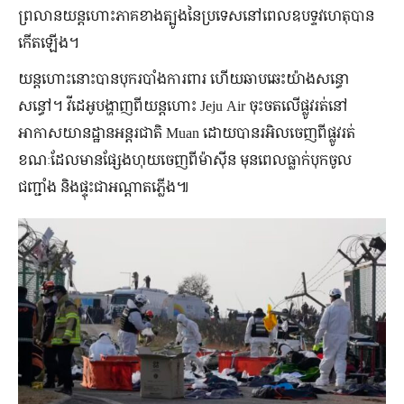
ព្រលានយន្តហោះភាគខាងត្បូងនៃប្រទេសនៅពេលឧបទ្ទវហេតុបាន
កើតឡើង។
យន្តហោះ​នោះ​បាន​បុក​របាំង​ការពារ ហើយ​ឆាបឆេះ​យ៉ាង​សន្ធោ
សន្ធៅ។ វីដេអូបង្ហាញពីយន្តហោះ Jeju Air ចុះចតលើផ្លូវរត់នៅ
អាកាសយានដ្ឋានអន្តរជាតិ Muan ដោយបានរអិលចេញពីផ្លូវរត់
ខណៈដែលមានផ្សែងហុយចេញពីម៉ាស៊ីន មុនពេលធ្លាក់បុកចូល
ជញ្ជាំង និងផ្ទុះជាអណ្តាតភ្លើង៕