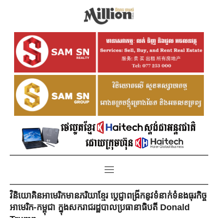
វិនិយោគិនអាមេរិកមានភរិយាខ្មែរ ប្តេជ្ញាពង្រីកនូវទំនាក់ទំនងធុរកិច្ច
អាមេរិក-កម្ពុជា ក្នុងសករាជរដ្ឋបាលប្រធានាធិបតី Donald