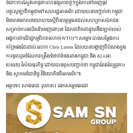
ចំពោះការស្វែងរកនូវកាលានុវត្តភាពថ្មីៗក្នុងការនាំចេញនូវ
បន្ទះសូឡាពីកម្ពុជាទៅសហរដ្ឋអាមេរិក ដោយបានបញ្ជាក់ថា កម្ពុជា
មិនមានគោលនយោបាយស្តីពីឧបត្ថម្ភធនដល់សហគ្រាសឯកជន
សម្រាប់ការផលិតនំាចេញនោះទេ ដែលវាពិតជាផ្ទុយនឹងច្បាប់របស់
អង្គការពាណិជ្ជកម្មពិភពលោក(WTO)។ សម្តេច បានសម្តែងការ
គាំទ្រផងដែរដល់ លោក Chris Larsen ដែលបានបង្ហាញពីបំណងក្នុង
ការចូលរួមចំណែកពង្រឹងទំនាក់ទំនងរវាងកម្ពុជា និង ស.រ.អា
តាមរយៈវិស័យធុរកិច្ច ដោយបានគូសបញ្ជាក់ថា កម្ពុជាតែងតែត្រូវការ
និង ស្វាគមន៍ជានិច្ច វិនិយោគិនពីអាមេរិក៕
អត្ថបទ៖ សាងតេជៈ រូបភាព៖ ផេកសម្តេចតេជោ