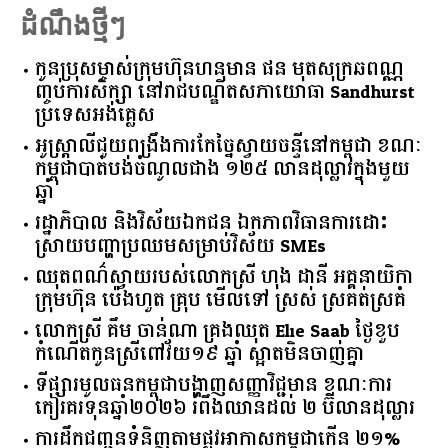
Rea
ដំណឹងថ្មីៗ
កូនប្រុសម្ចាស់ក្រុមហ៊ុនហនុមាន ផន មុតសុក្រឆពណ្ណ
ញ្ចប់ការសិក្សា នៅរាជបណ្ឌិតសភាយោធា Sandhurst
ប្រទេសអង់គ្លេស
អូស្ត្រាលី​ជួយ​ពង្រឹង​ការ​កែច្នៃ​ស្វាយចន្ទី​នៅ​កម្ពុជា​ ​ខណៈ​
កម្ពុជា​បាត់បង់​ចំណូល​ជាង​ ​១២៥​ ​លាន​ដុល្លារ​ក្នុង​មួយ​
ឆ្នាំ​
រដ្ឋាភិបាល​ ​និង​វិស័យ​ឯកជន ​ឯកភាព​វិធានការ​ដោះ
ស្រាយ​បញ្ហា​ប្រឈម​​សម្រាប់​វិស័យ​ ​SMEs​
ឈុតពណ៌ស្វាយរបស់លោកស្រី ហុង ដានី អគ្គ​នាយិកា​
ក្រុមហ៊ុន ប៉េងហួត គ្រុប មើលទៅ ស្រស់ ស្រគត់ស្រគំ
លោកស្រី គឹម ចាន់ណា គ្រងឈុត Elie Saab ថ្ងៃខួប
កំណើតកូនស្រីពៅវ័យ១៩ ឆ្នាំ ស្អាតមិនចាញ់គ្នា
ទីផ្សារ​មូលធន​កម្ពុជា​បង្ហាញ​សញ្ញា​វិជ្ជមាន​ ​ខណៈ​ការ​
កៀរគរ​ទុន​ឆ្នាំ​២០២៦​ ​រំពឹង​ឈានដល់​ ​២​ ​ប៊ីលាន​ដុល្លារ​
ការដឹកជញ្ជូនទំនិញតាមផ្លូវអាកាសកម្ពុជាកើន ២១%