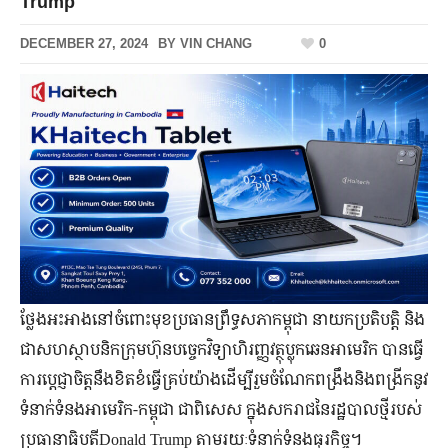
Trump
DECEMBER 27, 2024
BY
VIN CHANG
0
ថ្លែងអះអាងនៅចំពោះមុខប្រធានព្រឹទ្ធសភាកម្ពុជា នាយកប្រតិបត្តិ និង
ជាសហស្ថាបនិកក្រុមហ៊ុនបច្ចេកវិទ្យាហិរញ្ញវត្ថុប្លុកឆេនអាមេរិក បានធ្វើ
ការប្តេជ្ញាចិត្តនឹងខិតខំធ្វើគ្រប់យ៉ាងដើម្បីរួមចំណែកពង្រឹងនិងពង្រីកនូវ
ទំនាក់ទំនងអាមេរិក-កម្ពុជា ជាពិសេស ក្នុងសករាជនៃរដ្ឋបាលថ្មីរបស់
ប្រធានាធិបតីDonald Trump តាមរយៈទំនាក់ទំនងធុរកិច្ច។