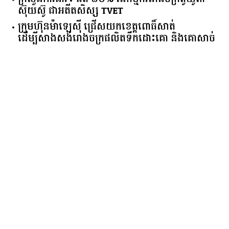
ក្រសួង​ការងារ​៖ ​ជិត​ ​៨០​% ​នៃ​កម្មករ​រោងចក្រ​តូយ៉ូតា ​
ស៊ុយ​ស៊ូ ​ជា​អតីត​សិស្ស​ ​TVET​
ក្រុមហ៊ុន​ម៉ាឡេស៊ី ជ្រើសយកខេត្ដពោធិ៍សាត់
ដើម្បីសាងសង់រោងចក្រផលិតទឹកដោះគោ និងគោសាច់