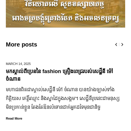
More posts
ARCH 14,
2025
DEC
កស្គាល់ពីប្រេននៃ​ fashion គ្រឿងពេជ្ររបស់សេដ្ឋីនី ម៉ៅ
ឆ្ល
ំណាន
ជើ
ហាជន​ពិតជា​ស្គាល់​សេដ្ឋី​នី ម៉ៅ ចំណាន បាន​យ៉ាង​ច្បាស់​ទាំង​
ដើ
ត្តិយស កេរ្តិ៍ឈ្មោះ និង​ស្នាដៃ​ក្នុង​សង្គម។ សេដ្ឋី​នី​រូប​នេះ​ជា​មនុស្ស​
កា
ិន​ប្រកាន់​ខ្លួន តែងតែ​ឱនលំទោន​ដាក់​អ្នក​ដទៃ​មុន​ជានិច្ច
ឆ្
នឹង
ead More
៣ថ្