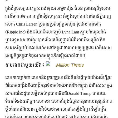
ក្នុងជំនួបលក្ខណៈគ្រួសារជាមួយសម្តេច ហ៊ុន​ សែន ប្រធានព្រឹទ្ធសភា
នៅវិមាន៧មករា នាព្រឹកថ្ងៃសុក្រនេះ អំឡុងស្នាក់នៅរាជធានីភ្នំពេញ
លោក Chris Larsen ប្រធានប្រតិបត្តិក្រុមហ៊ុន រ៉ីបផល អាមេរិក
(Ripple Inc) និងភរិយាគឺលោកស្រី Lyna Lam ស្ថាបនិកមូលនិធិ
ព្រះពុទ្ធសាសនាខ្មែរ បានមើលឃើញផ្ទាល់អំពីភាពរីកចម្រើន និង
ការអភវិឌ្ឍយ៉ាងឆាប់រហ័សនៅកម្ពុជានាពេលបច្ចុប្បន្ននេះ ជាពិសេស
សេដ្ឋកិច្ចកម្ពុជាកំពុងមានសន្ទុះកើនឡើងជាលំដាប់។
តាមដានជាមួយយើង៖
Million Times
លោកបញ្ជាក់ថា លោកនិងក្រុមគ្រួសារនឹងខិតខំធ្វើគ្រប់យ៉ាងដើម្បីរួម
ចំណែកពង្រឹងនិងពង្រីកនូវទំនាក់ទំនងអាមេរិក-កម្ពុជា ជាពិសេស ក្នុង
សករាជនៃរដ្ឋបាលថ្មីរបស់ប្រធានាធិបតីDonald Trump តាមរយៈ
ទំនាក់ទំនងធុរកិច្ច។ លោកថា លោកកំពុងស្វែងរកនូវកាលានុវត្តន៍ភាព
ថ្មីៗនៃការវិនិយោគ ក្នុងវិស័យថាមពលកកើតឡើងវិញ ដើម្បីពង្រីក
ការនាំចេញនូវបន្ទះសូឡាផលិតនៅកម្ពុជា ទៅកាន់សហរដ្ឋអាមេរិក