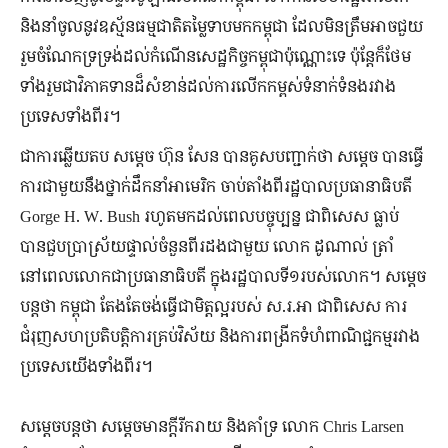
និងនាំចូលនូវឧស្ម័នធម្មជាតិតម្លៃទាបមកកម្ពុជា ដែលមិនត្រឹមអាចជួយ
រួមចំណែកទ្រទ្រង់ដល់កំណើនសេដ្ឋកិច្ចកម្ពុជាប៉ុណ្ណោះទេ ប៉ុន្តែក៏ថែម
ទាំងរួមជាវិភាគទានដ៏សំខាន់ដល់ការលើកកម្ពស់ទំនាក់ទំនងរវាង
ប្រទេសទាំងពីរ។
ជាការឆ្លើយតប សម្តេច ហ៊ុន សែន បានគូសបញ្ជាក់ថា សម្តេច បានធ្វើ
ការជាមួយនឹងថ្នាក់ដឹកនាំអាមេរិក ចាប់តាំងពីរដ្ឋបាលប្រធានាធិបតី
Gorge H. W. Bush រហូតមកដល់ពេលបច្ចុប្បន្ន ជាពិសេស ធ្លាប់
បានជួបប្រាស្រ័យផ្ទាល់ចំនួនពីរដងជាមួយ លោក ដូណាល់ ត្រាំ
នៅពេលលោកជាប្រធានាធិបតី ក្នុងរដ្ឋបាលទី១របស់លោក។ សម្តេច
បន្តថា កម្ពុជា តែងតែចង់ធ្វើជាមិត្តល្អរបស់ ស.រ.អា ជាពិសេស ការ
ជំរុញសហប្រតិបត្តិការគ្រប់វិស័យ និងការពង្រីកទំហំពាណិជ្ជកម្មរវាង
ប្រទេសយើងទាំងពីរ។
សម្តេចបន្តថា សម្តេចមានក្តីរីករាយ និងគាំទ្រ លោក Chris Larsen