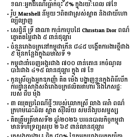
ខណៈអ្នកដំណើរធ្លាក់ចុះ ៩% ក្នុងរយៈពេល ៧ខែ
រ៉ូប Marshell នីមួយៗពិតជាស្រស់ស្អាត និងជាយីហោ
ល្បីល្បាញ
សេដ្ឋិនី ទ្រី ដាណា កាន់កាបូបដៃ Christian Dior ពណ៌
ត្នោតតម្លៃជាង ៥ ពាន់ដុល្លារ
ចំនួន​រោងចក្រ​នៅ​កម្ពុជា​កើន​ ​៨៤៥​ ​បង្កើត​ការងារ​ថ្មី​ជាង​
​៩​ ​ម៉ឺន​កន្លែង​ក្នុង​ឆមាស​ទី ​១​
កម្ពុជានាំចេញអង្ករជាង ៧០០ ពាន់តោន រកចំណូល
បានជាង ៤១៥ លានដុល្លារ ក្នុង ៧ ខែ
កូនស្រីច្បងអ្នកឧកញ៉ា គិត ម៉េង បង្ហាញខ្លួនក្នុងពិធីបើក
ការដ្ឋានសាងសង់រោងចក្រផលិតអាហារ និងភេសជ្ជៈ
របស់ ជីប ម៉ុង
៣ ឈុតប្រពៃណីថ្មីៗរបស់លោកស្រី លាង ធារ៉ា ពណ៌
ក្រហមឆេះឆិល ស្អាត ​ស៊ីវិល័យ សមនឹងរូបសម្ផស្ស
គិត​ត្រឹមត្រីមាស​ទី​២​ ​ឆ្នាំ​២០២៦​ បរធន​បាលកិច្ច​កម្ពុជា​ ​
មាន​ទំហំ​ទ្រព្យ​សរុប​ ​២.៦៩​ ​ពាន់លាន​ដុល្លារ​