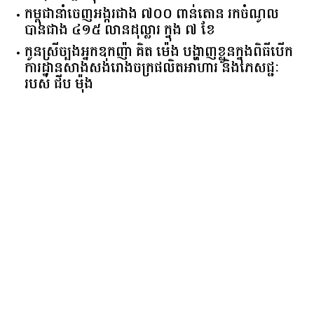
កម្ពុជានាំចេញអង្ករជាង ៧០០ ពាន់តោន រកចំណូល
បានជាង ៤១៥ លានដុល្លារ ក្នុង ៧ ខែ
កូនស្រីច្បងអ្នកឧកញ៉ា គិត ម៉េង បង្ហាញខ្លួនក្នុងពិធីបើក
ការដ្ឋានសាងសង់រោងចក្រផលិតអាហារ និងភេសជ្ជៈ
របស់ ជីប ម៉ុង