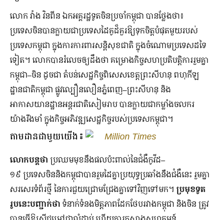
លោក វ៉ាង វិនពីន ឯកអគ្គរដ្ឋទូតចិនប្រចាំកម្ពុជា បានថ្លែងថា៖
ប្រទេសចិនបានក្លាយជាប្រទេសដៃគូដ៏គួរឱ្យទុកចិត្តបំផុតមួយរបស់
ប្រទេសកម្ពុជា
ក្នុងការការពារសន្តិសុខជាតិ
ក្នុងចំណោមប្រទេសដទៃ
ទៀត។ លោកបានរំលេចឲ្យដឹងថា គម្រោងកិច្ចសហប្រតិបត្តិការរួមគ្នា
កម្ពុជា
–
ចិន
ដូចជា
តំបន់សេដ្ឋកិច្ចពិសេសខេត្តព្រះសីហនុ
ពហុកីឡ
ដ្ឋានជាតិកម្ពុជា
ផ្លូវល្បឿនលឿនភ្នំពេញ
–
ព្រះសីហនុ
និង
អាកាសយានដ្ឋានអន្តរជាតិសៀមរាប
បានក្លាយជាកម្លាំងចលករ
យ៉ាងរឹងមាំ
ក្នុងកិច្ចអភិវឌ្ឍសេដ្ឋកិច្ចរបស់ប្រទេសកម្ពុជា។
តាមដានជាមួយយើង៖
Million Times
លោកបន្តថា
ប្រឈមមុខនឹងផលប៉ះពាល់នៃជំងឺកូវីដ
–
១៩
ប្រទេសចិននិងកម្ពុជាបានរួមដៃគ្នាប្រយុទ្ធប្រឆាំងនឹងជំងឺនេះ
រួមគ្នា
សរសេរទំព័រថ្មី
នៃការជួយជ្រោមជ្រែងគ្នាទៅវិញទៅមក។
ប្រមុខទូត
រូបនេះបញ្ជាក់ថា
ទំនាក់ទំនងមិត្តភាពដែកថែបរវាងកម្ពុជា និងចិន
ត្រូវ
បានធ្វើឱ្យស៊ីជម្រៅជាលំដាប់
ហើយការកសាងសហគមន៍