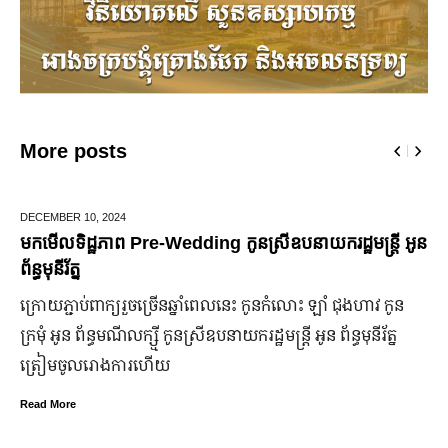
More posts
DECEMBER 10,
2024
J
មកមើលទិដ្ឋភាព Pre-Wedding កូនស្រីឧបនាយករដ្ឋមន្រ្តី អូន
ម
ព័ន្ធមុនីរ័ត្ន
ឆ
ក្រោយ​ភ្ជាប់​ពាក្យ​រួច​ច្រើន​ឆ្នាំ​ពេលនេះ កូនកំលោះ ឡាំ ជុងហាវ កូន
ក
ក្រមុំ អូន ព័ន្ធមណីលក្ស្មី កូនស្រី​ឧបនាយករដ្ឋមន្ត្រី អូន ព័ន្ធមុនីរ័ត្ន
ឡ
ត្រៀម​ចូល​រោងការ​ហើយ
ប
Read More
R