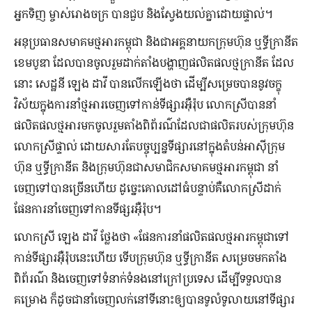
អ្នកទិញ ម្ចាស់រោងចក្រ បានជួប និងស្វែងយល់គ្នាដោយផ្ទាល់។
អនុប្រធានសមាគមថ្មអារកម្ពុជា និងជាអគ្គនាយកក្រុមហ៊ុន ឬទ្ធីក្រានីត
ខេមបូឌា ដែលបានចូលរួមដាក់តាំងបង្ហាញផលិតផលថ្មក្រានីត ដែល
នោះ សេដ្ឋនី ឡេង ដាវី បានលើកឡើងថា ដើម្បីសម្រេចបាននូវចក្ខុ
វិស័យក្នុងការនាំថ្មអារចេញទៅកាន់ទីផ្សារអ៊ឺរ៉ុប លោកស្រីបាន​នាំ
ផលិតផលថ្មអារមកចូលរួមតាំងពិព័រណ៌ដែលជាផលិតរបស់ក្រុមហ៊ុន
លោកស្រីផ្ទាល់​ ដោយសារតែបច្ចុប្បន្នទីផ្សារនៅក្នុងតំបន់អាស៊ីក្រុម
ហ៊ុន ឬទ្ធីក្រានីត និងក្រុមហ៊ុនជាសមាជិកសមាគមថ្មអារកម្ពុជា នាំ
ចេញទៅបានច្រើនហើយ ដូច្នេះគោលដៅធំបន្ទាប់គឺលោកស្រីដាក់
ផែនការនាំចេញទៅកានទីផ្សរអ៊ឺរ៉ុប។
លោកស្រី ឡេង ដាវី ថ្លែងថា «ផែនការនាំផលិតផលថ្មអារកម្ពុជាទៅ
កាន់ទីផ្សារអ៊ឺរ៉ុបនេះហើយ ទើបក្រុមហ៊ុន ឬទ្ធីក្រានីត សម្រេចមកតាំង
ពិព័រណ៌ និងចេញទៅទំ​​នាក់ទំនងនៅក្រៅប្រទេស ដើម្បីទទួលបាន
គម្រោង ក៏ដូចជានាំចេញលក់នៅទីនោះឲ្យបានទូលំទូលាយនៅទីផ្សារ