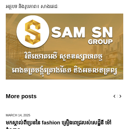
អត្ថបទ និងរូបភាព៖ សាងតេជៈ
More posts
DECEMBER 28,
2025
របស់សេដ្ឋីនី ម៉ៅ
ឆ្លងឆ្នាំសកល អាជ្ញាធររាជធានីភ្នំពេញ នឹងបើក