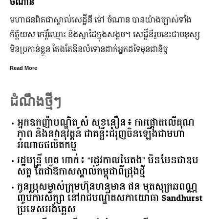
ជើងរយៈពេល ៣ថ្ងៃ
​យ៉ាង​ច្បាស់​ទាំង​
ដើម្បីជំរុញ និងលើកកម្ពស់វិស័យទេសចរណ៍នៅ
្ឋី​នី​រូប​នេះ​ជា​មនុស្ស​
កាន់តែរស់រវើក ស្របពេលដែលពិភពលោកទាំងមូល
មុន​ជានិច្ច
ឆ្នាំសកល ២០២៦នាពេលខាងមុននេះ រដ្ឋបាលរ
នឹងបើកឱ្យដំណើរការជាធម្មតានូវ “ផ្លូវថ្មើរ
៣ថ្ងៃ
Read More
ដំណឹងថ្មីៗ
អ្នកឧកញ៉ាបណ្ឌិត សំ សុខនឿន៖ ការផ្តោតលើគុណ
ភាព និងនវានុវត្តន៍ ជាគន្លឹះជំរុញចិនឡើងជាមហា
អំណាចផលិតកម្ម
រដ្ឋមន្ត្រី ហួត ហាក់៖ “រដូវកាលបៃតង” មិនមែនជាឧប
សគ្គ តែជាឱកាសស្គាល់កម្ពុជាពីជ្រុងថ្មី
កូនប្រុសម្ចាស់ក្រុមហ៊ុនហនុមាន ផន មុតសុក្រឆពណ្ណ
ញ្ចប់ការសិក្សា នៅរាជបណ្ឌិតសភាយោធា Sandhurst