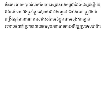
នឹងនេះ លោកបានណែនាំសមាគមអ្នកសាងកម្ពុជាដែលជាអ្នករៀបចំ
ពិព័រណ៍នេះ និងគ្រប់ក្រុមហ៊ុនជាតិ និងអន្តរជាតិទាំងអស់ ត្រូវខិតខំ
ពង្រឹងនូវគុណភាពការសាងសង់របស់ខ្លួន តាមស្តង់ដារច្បាប់
រចនាបថជាតិ ប្រកបដោយផាសុខភាពតាមការអភិវឌ្ឍប្រទេសជាតិ៕