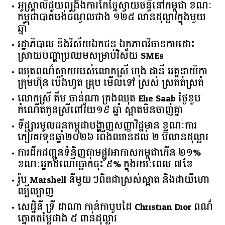
ប្រទេសអង់គ្លេស
អូស្ត្រាលី​ជួយ​ពង្រឹង​ការ​កែច្នៃ​ស្វាយចន្ទី​នៅ​កម្ពុជា​ ​ខណៈ​
កម្ពុជា​បាត់បង់​ចំណូល​ជាង​ ​១២៥​ ​លាន​ដុល្លារ​ក្នុង​មួយ​
ឆ្នាំ​
រដ្ឋាភិបាល​ ​និង​វិស័យ​ឯកជន ​ឯកភាព​វិធានការ​ដោះ
ស្រាយ​បញ្ហា​ប្រឈម​​សម្រាប់​វិស័យ​ ​SMEs​
ឈុតពណ៌ស្វាយរបស់លោកស្រី ហុង ដានី អគ្គ​នាយិកា​
ក្រុមហ៊ុន ប៉េងហួត គ្រុប មើលទៅ ស្រស់ ស្រគត់ស្រគំ
លោកស្រី គឹម ចាន់ណា គ្រងឈុត Elie Saab ថ្ងៃខួប
កំណើតកូនស្រីពៅវ័យ១៩ ឆ្នាំ ស្អាតមិនចាញ់គ្នា
ទីផ្សារ​មូលធន​កម្ពុជា​បង្ហាញ​សញ្ញា​វិជ្ជមាន​ ​ខណៈ​ការ​
កៀរគរ​ទុន​ឆ្នាំ​២០២៦​ ​រំពឹង​ឈានដល់​ ​២​ ​ប៊ីលាន​ដុល្លារ​
ការដឹកជញ្ជូនទំនិញតាមផ្លូវអាកាសកម្ពុជាកើន ២១%
ខណៈអ្នកដំណើរធ្លាក់ចុះ ៩% ក្នុងរយៈពេល ៧ខែ
រ៉ូប Marshell នីមួយៗពិតជាស្រស់ស្អាត និងជាយីហោ
ល្បីល្បាញ