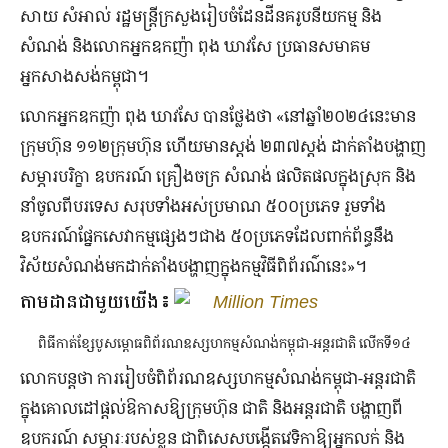
សាយ សំអាល់ រដ្ឋមន្រ្តីក្រសួងរៀបចំដែនដីនគរូបនីយកម្ម និង
សំណង់ និងលោកអ្នកឧកញ៉ា ពុង ឃាវសែ ប្រធានសមាគម
អ្នកសាងសង់កម្ពុជា។
លោកអ្នកឧកញ៉ា ពុង ឃាវសែ បានថ្លែងថា «នៅឆ្នាំ២០២៤នេះមាន
ក្រុមហ៊ុន ១១២ក្រុមហ៊ុន ហើយមានស្តង់ ២៣៧ស្តង់ ដាក់តាំងបង្ហាញ
សម្ភារបរិក្ខា ឧបករណ៍ គ្រឿងចក្រ សំណង់ ផលិតផលក្នុងស្រុក និង
នាំចូលពីបរទេស សរុបទាំងអស់ប្រមាណ ៥០០ប្រភេទ រួមទាំង
ឧបករណ៍ផ្នែកសេវាកម្មផ្សេងៗជាង ៥០ប្រភេទដែលពាក់ព័ន្ធនឹង
វិស័យសំណង់មកដាក់តាំងបង្ហាញក្នុងកម្មវិធីពិព័រណ៌នេះ»។
តាមដានជាមួយយើង៖
Million Times
ពិធីកាត់ខ្សែបូសម្ពោធពិព័រណឧស្សហកម្មសំណង់កម្ពុជា-អន្តរជាតិ លើកទី១៤​
លោកបន្តថា ការរៀបចំពិព័រណឧស្សហកម្មសំណង់កម្ពុជា-អន្តរជាតិ
ក្នុងគោលដៅផ្តល់ឱកាសឱ្យក្រុមហ៊ុន ជាតិ និងអន្តរជាតិ បង្ហាញពី
ឧបករណ៍ សម្ភារៈរបស់ខ្លួន ជាពិសេសបង្កើតវេទិកាឱ្យអ្នកលក់ និង