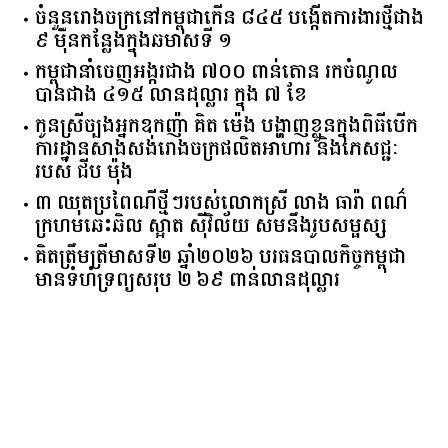
សេដ្ឋិនី ទ្រី ដាណា កាន់កាបូបដៃ Christian Dior ពណ៌
ត្នោតតម្លៃជាង ៥ ពាន់ដុល្លារ
ចំនួន​រោងចក្រ​នៅ​កម្ពុជា​កើន​ ​៨៤៥​ ​បង្កើត​ការងារ​ថ្មី​ជាង​
​៩​ ​ម៉ឺន​កន្លែង​ក្នុង​ឆមាស​ទី ​១​
កម្ពុជានាំចេញអង្ករជាង ៧០០ ពាន់តោន រកចំណូល
បានជាង ៤១៥ លានដុល្លារ ក្នុង ៧ ខែ
កូនស្រីច្បងអ្នកឧកញ៉ា គិត ម៉េង បង្ហាញខ្លួនក្នុងពិធីបើក
ការដ្ឋានសាងសង់រោងចក្រផលិតអាហារ និងភេសជ្ជៈ
របស់ ជីប ម៉ុង
៣ ឈុតប្រពៃណីថ្មីៗរបស់លោកស្រី លាង ធារ៉ា ពណ៌
ក្រហមឆេះឆិល ស្អាត ​ស៊ីវិល័យ សមនឹងរូបសម្ផស្ស
គិត​ត្រឹមត្រីមាស​ទី​២​ ​ឆ្នាំ​២០២៦​ បរធន​បាលកិច្ច​កម្ពុជា​ ​
មាន​ទំហំ​ទ្រព្យ​សរុប​ ​២.៦៩​ ​ពាន់លាន​ដុល្លារ​