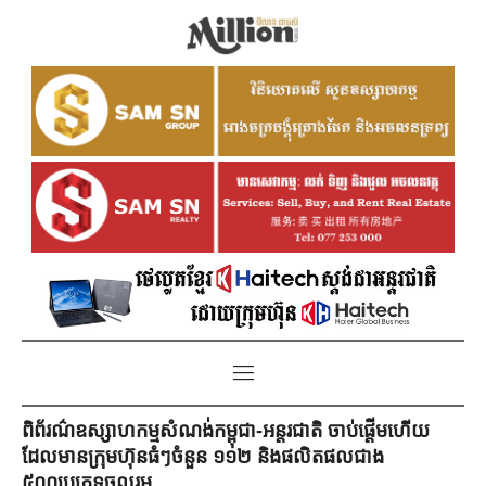
ពិព័រណ៌ឧស្សាហកម្មសំណង់កម្ពុជា-អន្តរជាតិ​ ចាប់ផ្តើមហើយ
ដែលមានក្រុមហ៊ុនធំៗចំនួន ១១២ និងផលិតផលជាង
៥០០ប្រភេទចូលរួម