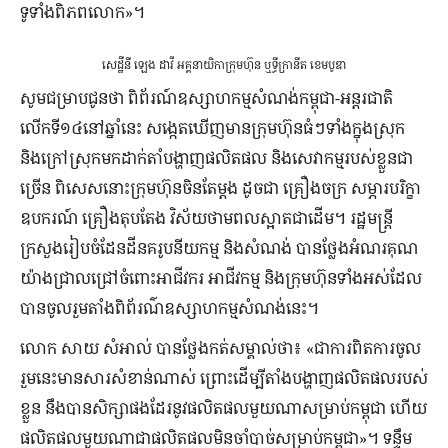
ទូទាំងពិភពលោក»។
សេដ្ឋីនី ឡេង ដាវី អគ្គនាយិកាក្រុមហ៊ុន ឬទ្ធីក្រានីត​​ ខេមបូឌា
សូមជម្រាបជូនថា ពិព័រណ៍ឧស្សាហកម្មសំណង់កម្ពុជា-អន្តរជាតិ
លើកទី១៤នៅឆ្នាំនេះ សង្កេតឃើញមានក្រុមហ៊ុនធំៗទាំងក្នុងស្រុក
និងក្រៅស្រុកមកដាក់តាំបង្ហាញផលិតផល និងសេវាកម្មរបស់ខ្លួនជា
ច្រើន ពិសេសនោះក្រុមហ៊ុនចិនតែម្តង ដូចជា គ្រឿងចក្រ សម្ភារបរិក្ខា
ឧបករណ៍ គ្រឿងតុបតែង វិស័យថាមពលស្អាតជាដើម។ រដ្ឋមន្រ្តី
ក្រសួងរៀបចំដែនដីនគរូបនីយកម្ម និងសំណង់ បានថ្លែងអំណរគុណ
យ៉ាងជ្រាលជ្រៅចំពោះអាជីវករ អាជីវកម្ម និងក្រុមហ៊ុនទាំងអស់ដែល
បានចូលរួមតាំងពិព័រណ៌ឧស្សាហកម្មសំណង់នេះ។
លោក សាយ សំអាល់ បានថ្លែងកត់សម្គាល់ថា៖ «ជាការពិតការចូល
រួមនេះមានសារសំខាន់ណាស់ ព្រោះដើម្បីតាំងបង្ហាញផលិតផលរបស់
ខ្លួន នឹងបានសិក្សាផងដែរនូវផលិតផលមួយណាសម្រាប់កម្ពុជា ហើយ
ផលិតផលមួយណាជាផលិតផលមិនចាំបាច់សម្រាប់កម្ពុជា»។ ទន្ទឹម