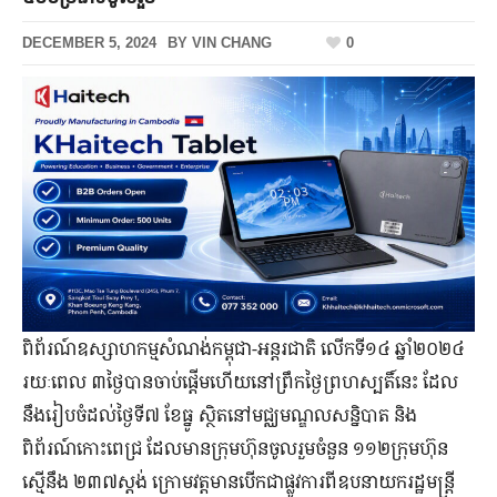
DECEMBER 5, 2024
BY
VIN CHANG
0
ពិព័រណ៍ឧស្សាហកម្មសំណង់កម្ពុជា-អន្តរជាតិ លើកទី១៤ ឆ្នាំ២០២៤
រយៈពេល ៣ថ្ងៃបានចាប់ផ្តើមហើយនៅព្រឹកថ្ងៃ​ព្រហស្បតិ៍នេះ ដែល
នឹងរៀបចំដល់ថ្ងៃទី៧ ខែធ្នូ ស្ថិតនៅមជ្ឈមណ្ឌលសន្និបាត និង
ពិព័រណ៍កោះពេជ្រ ដែលមានក្រុមហ៊ុនចូលរួមចំនួន ១១២ក្រុមហ៊ុន
ស្មើនឹង ២៣៧ស្តង់ ក្រោមវត្តមានបើកជាផ្លូវការពីឧបនាយករដ្ឋមន្រ្តី