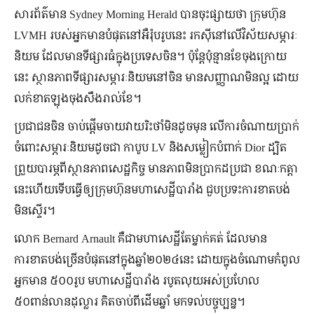
សារព័ត៌មាន Sydney Morning Herald បានចុះផ្សាយថា ក្រុមហ៊ុន
LVMH របស់អ្នកមានបំផុតនៅអឺរ៉ុបរូបនេះ រកស៊ីនៅលើវិស័យសម្ភារៈ
និយម ដែលមានទីផ្សារធំក្នុងប្រទេសចិន។ ប៉ុន្តែប៉ុន្មានខែចុងក្រោយ
នេះ ស្ថានភាពទីផ្សារសម្ភារៈនិយមនៅចិន មានសញ្ញាណមិនល្អ ដោយ
លក់ខាតឡុងចុងសឹងរាល់ខែ។
ប្រជាជនចិន ចាប់ផ្ដើមចាយវាយរិះថាំមិនដូចមុន លើការចំណាយប្រាក់
ចំពោះសម្ភារៈនិយមដូចជា កាបូប LV និងសម្លៀកបំពាក់ Dior ដ្បិត
ព្រួយបារម្ភពីស្ថានភាពសេដ្ឋកិច្ច មានភាពមិនប្រាកដប្រជា ខណៈកត្តា
នេះហើយទើបធ្វើឲ្យក្រុមហ៊ុនមហាសេដ្ឋីបារាំង ជួបប្រទះការខាតបង់
មិនស្ទើរ។
លោក Bernard Arnault គឺជាមហាសេដ្ឋីតែម្នាក់គត់ ដែលមាន
ការខាតបង់ច្រើនបំផុតនៅក្នុងឆ្នាំ២០២៤នេះ ដោយក្នុងចំណោមកំពូល
អ្នកមាន ៥០០រូប មហាសេដ្ឋីបារាំង របូតលុយអស់ប្រហែល
៥០ពាន់លានដុល្លារ គិតចាប់ពីដើមឆ្នាំ មកទល់បច្ចុប្បន្ន។