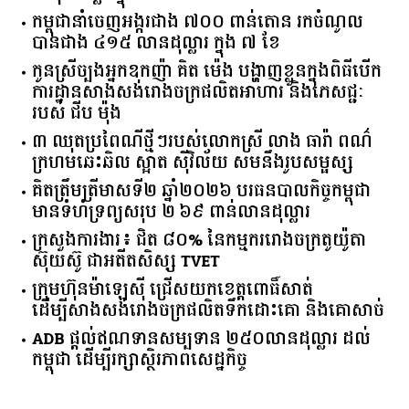
កម្ពុជានាំចេញអង្ករជាង ៧០០ ពាន់តោន រកចំណូល
បានជាង ៤១៥ លានដុល្លារ ក្នុង ៧ ខែ
កូនស្រីច្បងអ្នកឧកញ៉ា គិត ម៉េង បង្ហាញខ្លួនក្នុងពិធីបើក
ការដ្ឋានសាងសង់រោងចក្រផលិតអាហារ និងភេសជ្ជៈ
របស់ ជីប ម៉ុង
៣ ឈុតប្រពៃណីថ្មីៗរបស់លោកស្រី លាង ធារ៉ា ពណ៌
ក្រហមឆេះឆិល ស្អាត ​ស៊ីវិល័យ សមនឹងរូបសម្ផស្ស
គិត​ត្រឹមត្រីមាស​ទី​២​ ​ឆ្នាំ​២០២៦​ បរធន​បាលកិច្ច​កម្ពុជា​ ​
មាន​ទំហំ​ទ្រព្យ​សរុប​ ​២.៦៩​ ​ពាន់លាន​ដុល្លារ​
ក្រសួង​ការងារ​៖ ​ជិត​ ​៨០​% ​នៃ​កម្មករ​រោងចក្រ​តូយ៉ូតា ​
ស៊ុយ​ស៊ូ ​ជា​អតីត​សិស្ស​ ​TVET​
ក្រុមហ៊ុន​ម៉ាឡេស៊ី ជ្រើសយកខេត្ដពោធិ៍សាត់
ដើម្បីសាងសង់រោងចក្រផលិតទឹកដោះគោ និងគោសាច់
ADB ផ្តល់ឥណទានសម្បទាន ២៥០លានដុល្លារ ដល់
កម្ពុជា ដើម្បីរក្សាស្ថិរភាពសេដ្ឋកិច្ច