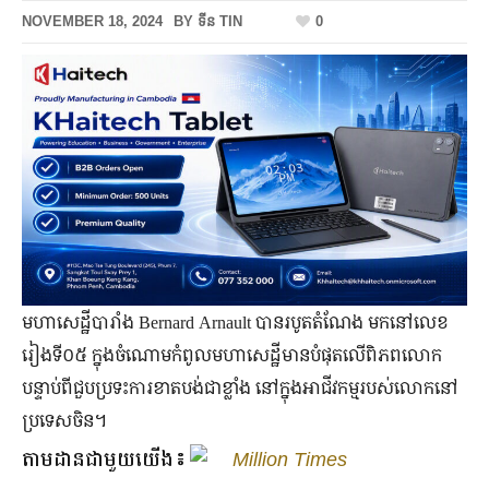
NOVEMBER 18, 2024
BY
ទីន TIN
0
មហាសេដ្ឋីបារាំង Bernard Arnault បានរបូតតំណែង មកនៅលេខ
រៀងទី០៥ ក្នុងចំណោមកំពូលមហាសេដ្ឋីមានបំផុតលើពិភពលោក
បន្ទាប់ពីជួបប្រទះការខាតបង់ជាខ្លាំង នៅក្នុងអាជីវកម្មរបស់លោកនៅ
ប្រទេសចិន។
តាមដានជាមួយយើង៖
Million Times