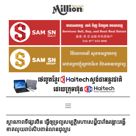
ស្ថានភាពទីផ្សារចិន ធ្វើឲ្យទ្រព្យសម្បត្តិមហាសេដ្ឋីបារាំងរង្គោះរង្គើ
ខាតលុយរាប់សិបពាន់លានដុល្លារ