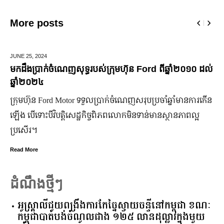
More posts
JUNE 25,
2024
មកដឹងប្រាក់ចំណេញសុទ្ធរបស់ក្រុមហ៊ុន Ford ពីឆ្នាំ២០១០ ដល់
ឆ្នាំ២០២៤
ក្រុមហ៊ុន Ford Motor ទទួលប្រាក់ចំណេញសរុបប្រចាំឆ្នាំមានការកើន
ឡើង បើទោះបីវិបត្តិសេដ្ឋកិច្ចពិភពលោកមិនទាន់មានស្ថានភាពល្អ
ប្រសើរ។
Read More
ដំណឹងថ្មីៗ
អូស្ត្រាលី​ជួយ​ពង្រឹង​ការ​កែច្នៃ​ស្វាយចន្ទី​នៅ​កម្ពុជា​ ​ខណៈ​
កម្ពុជា​បាត់បង់​ចំណូល​ជាង​ ​១២៥​ ​លាន​ដុល្លារ​ក្នុង​មួយ​