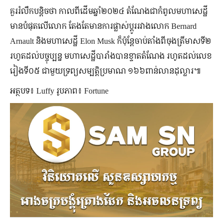
គួររំលឹកបន្តិចថា កាលពីដើមឆ្នាំ២០២៤ តំណែងជាកំពូលមហាសេដ្ឋី
មានបំផុតលើលោក តែងតែមានការផ្លាស់ប្ដូររវាងលោក Bernard
Arnault និងមហាសេដ្ឋី Elon Musk ក៏ប៉ុន្តែចាប់តាំងពីចុងត្រីមាសទី២
រហូតដល់បច្ចុប្បន្ន មហាសេដ្ឋីបារាំងបានខ្ទាតតំណែង រហូតដល់លេខ
រៀងទី០៥ ជាមួយទ្រព្យសម្បត្តិប្រមាណ ១៦៦ពាន់លានដុល្លារ៕
អត្ថបទ៖ Luffy រូបភាព៖ Fortune