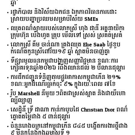
ឆ្នាំ​
រដ្ឋាភិបាល​ ​និង​វិស័យ​ឯកជន ​ឯកភាព​វិធានការ​ដោះ
ស្រាយ​បញ្ហា​ប្រឈម​​សម្រាប់​វិស័យ​ ​SMEs​
ឈុតពណ៌ស្វាយរបស់លោកស្រី ហុង ដានី អគ្គ​នាយិកា​
ក្រុមហ៊ុន ប៉េងហួត គ្រុប មើលទៅ ស្រស់ ស្រគត់ស្រគំ
លោកស្រី គឹម ចាន់ណា គ្រងឈុត Elie Saab ថ្ងៃខួប
កំណើតកូនស្រីពៅវ័យ១៩ ឆ្នាំ ស្អាតមិនចាញ់គ្នា
ទីផ្សារ​មូលធន​កម្ពុជា​បង្ហាញ​សញ្ញា​វិជ្ជមាន​ ​ខណៈ​ការ​
កៀរគរ​ទុន​ឆ្នាំ​២០២៦​ ​រំពឹង​ឈានដល់​ ​២​ ​ប៊ីលាន​ដុល្លារ​
ការដឹកជញ្ជូនទំនិញតាមផ្លូវអាកាសកម្ពុជាកើន ២១%
ខណៈអ្នកដំណើរធ្លាក់ចុះ ៩% ក្នុងរយៈពេល ៧ខែ
រ៉ូប Marshell នីមួយៗពិតជាស្រស់ស្អាត និងជាយីហោ
ល្បីល្បាញ
សេដ្ឋិនី ទ្រី ដាណា កាន់កាបូបដៃ Christian Dior ពណ៌
ត្នោតតម្លៃជាង ៥ ពាន់ដុល្លារ
ចំនួន​រោងចក្រ​នៅ​កម្ពុជា​កើន​ ​៨៤៥​ ​បង្កើត​ការងារ​ថ្មី​ជាង​
​៩​ ​ម៉ឺន​កន្លែង​ក្នុង​ឆមាស​ទី ​១​