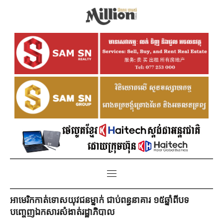
អាមេរិកកាត់ទោសយុវជនម្នាក់ ជាប់ពន្ធនាគារ ១៥ឆ្នាំពីបទ
បញ្ចេញឯកសារសំងាត់រដ្ឋាភិបាល