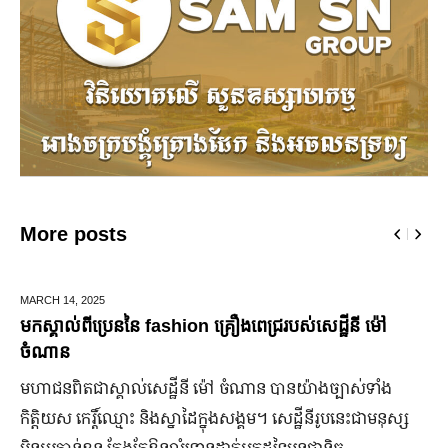
More posts
MARCH 14,
2025
មកស្គាល់ពីប្រេននៃ​ fashion គ្រឿងពេជ្ររបស់សេដ្ឋីនី ម៉ៅ
ចំណាន
មហាជន​ពិតជា​ស្គាល់​សេដ្ឋី​នី ម៉ៅ ចំណាន បាន​យ៉ាង​ច្បាស់​ទាំង​
កិត្តិយស កេរ្តិ៍ឈ្មោះ និង​ស្នាដៃ​ក្នុង​សង្គម។ សេដ្ឋី​នី​រូប​នេះ​ជា​មនុស្ស​