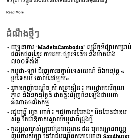
មិន​ប្រកាន់​ខ្លួន តែងតែ​ឱនលំទោន​ដាក់​អ្នក​ដទៃ​មុន​ជានិច្ច
Read More
ដំណឹងថ្មីៗ
យុទ្ធនាការ “MadeInCambodia” ពង្រីកទីផ្សារសម្រាប់
ផលិតផលខ្មែរ តាមរយៈផ្សារទំនើប និងម៉ាតជាង
៧០០ទីតាំង
កម្ពុជា​-​ឡាវ ​ជំរុញ​ការ​តភ្ជាប់​ទេសចរណ៍​ ​និង​អនុវត្ត​ ​«​
ប្រទេស​បី ​គោលដៅ​មួយ​»
អ្នកឧកញ៉ាបណ្ឌិត សំ សុខនឿន៖ ការផ្តោតលើគុណ
ភាព និងនវានុវត្តន៍ ជាគន្លឹះជំរុញចិនឡើងជាមហា
អំណាចផលិតកម្ម
រដ្ឋមន្ត្រី ហួត ហាក់៖ “រដូវកាលបៃតង” មិនមែនជាឧប
សគ្គ តែជាឱកាសស្គាល់កម្ពុជាពីជ្រុងថ្មី
កូនប្រុសម្ចាស់ក្រុមហ៊ុនហនុមាន ផន មុតសុក្រឆពណ្ណ
ញ្ចប់ការសិក្សា នៅរាជបណ្ឌិតសភាយោធា Sandhurst