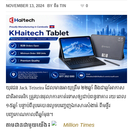
NOVEMBER 13, 2024
BY
ទីន TIN
0
យុវជន Jack Teixeira ដែលមានអាយុត្រឹម ២២ឆ្នាំ និងជាឆ្មាំអាកាស
ជាតិអាមេរិក ត្រូវបានតុលាការកាត់ទោសឲ្យជាប់ពន្ធនាគារ រយៈពេល
១៥ឆ្នាំ បន្ទាប់ពីរូបគេបានលួចបញ្ចេញឯកសារសំងាត់ ពីមន្ទីរ
បញ្ចកោណកាលពីឆ្នាំមុន។
តាមដានជាមួយយើង៖
Million Times