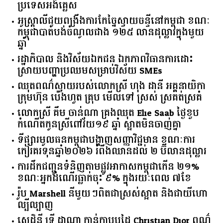
ប្រទេសអង់គ្លេស
អូស្ត្រាលី​ជួយ​ពង្រឹង​ការ​កែច្នៃ​ស្វាយចន្ទី​នៅ​កម្ពុជា​ ​ខណៈ​
កម្ពុជា​បាត់បង់​ចំណូល​ជាង​ ​១២៥​ ​លាន​ដុល្លារ​ក្នុង​មួយ​
ឆ្នាំ​
រដ្ឋាភិបាល​ ​និង​វិស័យ​ឯកជន ​ឯកភាព​វិធានការ​ដោះ
ស្រាយ​បញ្ហា​ប្រឈម​​សម្រាប់​វិស័យ​ ​SMEs​
ឈុតពណ៌ស្វាយរបស់លោកស្រី ហុង ដានី អគ្គ​នាយិកា​
ក្រុមហ៊ុន ប៉េងហួត គ្រុប មើលទៅ ស្រស់ ស្រគត់ស្រគំ
លោកស្រី គឹម ចាន់ណា គ្រងឈុត Elie Saab ថ្ងៃខួប
កំណើតកូនស្រីពៅវ័យ១៩ ឆ្នាំ ស្អាតមិនចាញ់គ្នា
ទីផ្សារ​មូលធន​កម្ពុជា​បង្ហាញ​សញ្ញា​វិជ្ជមាន​ ​ខណៈ​ការ​
កៀរគរ​ទុន​ឆ្នាំ​២០២៦​ ​រំពឹង​ឈានដល់​ ​២​ ​ប៊ីលាន​ដុល្លារ​
ការដឹកជញ្ជូនទំនិញតាមផ្លូវអាកាសកម្ពុជាកើន ២១%
ខណៈអ្នកដំណើរធ្លាក់ចុះ ៩% ក្នុងរយៈពេល ៧ខែ
រ៉ូប Marshell នីមួយៗពិតជាស្រស់ស្អាត និងជាយីហោ
ល្បីល្បាញ
សេដ្ឋិនី ទ្រី ដាណា កាន់កាបូបដៃ Christian Dior ពណ៌