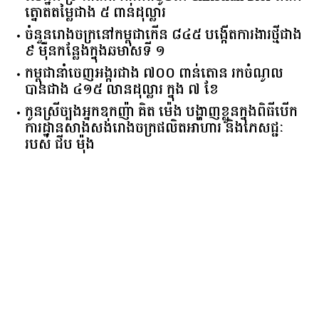
ត្នោតតម្លៃជាង ៥ ពាន់ដុល្លារ
ចំនួន​រោងចក្រ​នៅ​កម្ពុជា​កើន​ ​៨៤៥​ ​បង្កើត​ការងារ​ថ្មី​ជាង​
​៩​ ​ម៉ឺន​កន្លែង​ក្នុង​ឆមាស​ទី ​១​
កម្ពុជានាំចេញអង្ករជាង ៧០០ ពាន់តោន រកចំណូល
បានជាង ៤១៥ លានដុល្លារ ក្នុង ៧ ខែ
កូនស្រីច្បងអ្នកឧកញ៉ា គិត ម៉េង បង្ហាញខ្លួនក្នុងពិធីបើក
ការដ្ឋានសាងសង់រោងចក្រផលិតអាហារ និងភេសជ្ជៈ
របស់ ជីប ម៉ុង