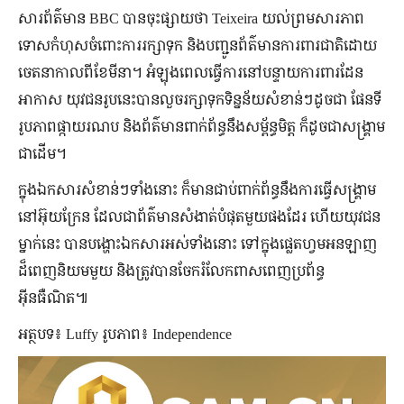
សារព័ត៌មាន BBC បានចុះផ្សាយថា Teixeira យល់ព្រមសារភាព
ទោសកំហុសចំពោះការរក្សាទុក និងបញ្ជូនព័ត៌មានការពារជាតិដោយ
ចេតនាកាលពីខែមីនា។ អំឡុងពេលធ្វើការនៅបន្ទាយការពារដែន
អាកាស យុវជនរូបនេះបានលួចរក្សាទុកទិន្នន័យសំខាន់ៗដូចជា ផែនទី
រូបភាពផ្កាយរណប និងព័ត៌មានពាក់ព័ន្ធនឹងសម្ព័ន្ធមិត្ត ក៏ដូចជាសង្គ្រាម
ជាដើម។
ក្នុងឯកសារសំខាន់ៗទាំងនោះ ក៏មានជាប់ពាក់ព័ន្ធនឹងការធ្វើសង្គ្រាម
នៅអ៊ុយក្រែន ដែលជាព័ត៌មានសំងាត់បំផុតមួយផងដែរ ហើយយុវជន
ម្នាក់នេះ បានបង្ហោះឯកសារអស់ទាំងនោះ ទៅក្នុងផ្លេតហ្វមអនឡាញ
ដ៏ពេញនិយមមួយ និងត្រូវបានចែករំលែកពាសពេញប្រព័ន្ធ
អ៊ីនធឺណិត៕
អត្ថបទ៖ Luffy រូបភាព៖ Independence