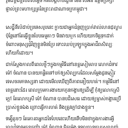
រួមដ៏ខ្ពង់ខ្ពស់ពីសម្តេច កិតិសង្គហបណ្ឌិត ម៉ែន សំអន ឧត្តមប្រឹក្សា
ផ្ទាល់ព្រះមហាក្សត្រនៃព្រះរាជាណាចក្រកម្ពុជា។
សេដ្ឋី​នី​លំដាប់​ប្រទេស​រូប​នេះ ក្លាយ​ជា​អ្នក​ជំនួញ​ប្រាក់​វាល់​លាន​ដុល្លារ
ប៉ុន្តែ​នៅតែ​ធ្វើ​ខ្លួន​បែប​ធម្មតា​ៗ មិន​វាយ​ឫក ហើយ​យក​ចិត្ត​ទុក​ដាក់​
ចំពោះ​មនុស្ស​ជុំវិញ​ខ្លួន​មិន​ប្រែ ទោះ​ឈប់​ប្រឡូក​ក្នុង​អាជីព​សិល្បៈ​
ហើយ​ក៏​ដោយ។
ជាក់ស្ដែង​កាលពី​ពេល​ថ្មី​ៗ​ក្នុង​កម្មវិធី​នៅ​ខេត្ត​សៀមរាប លោក​ជំទាវ
ម៉ៅ ចំណាន បាន​យក​ផ្ដិត​ទៅ​បក់​ឲ្យ​សិល្បករ​ដែល​សម្ដែង​ជូន​ភ្ញៀវ​
ទេសចរ​មក​ទស្សនា ដោយ​មើល​ឃើញ​ពី​ភាព​នឿយហត់។ កម្មវិធី​នៅ​
ខេត្ត​នោះ​ដែរ ពេល​ក្រុម​ការងារ​យក​កូន​កង្ហារ​ឲ្យ​ដើម្បី កុំឲ្យ​លោក​ស្រី​
ក្ដៅ តែ​លោកស្រី ម៉ៅ ចំណាន បាន​បដិសេធ ដោយ​ឲ្យ​ម្ចាស់​កង្ហារ​ប្រើ
ប្រាស់​ខ្លួនឯង ព្រោះ​ធ្វើការ​ហត់ និង​ត្រូវ​ក្ដៅ​ជាង​ខ្លួន។
ទង្វើ​តូច​ៗ តែ​គោរព​អ្នក​ដទៃ​បែបនេះ​ហើយ​ទើបមិន​ថា​ក្នុង​ការងារ​អ្វី
លោ​ជំទាវ​អ្នក​ឧកញ៉ា ម៉ៅ ចំណាន គិតម៉េង ទទួល​បាន​ការ​ស្រលាញ់​