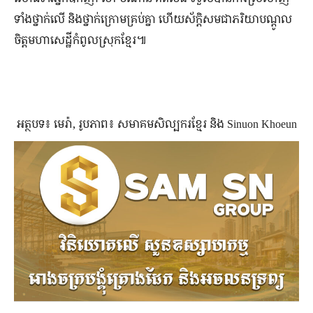
ទាំង​ថ្នាក់​លើ និង​ថ្នាក់​ក្រោម​គ្រប់​គ្នា ហើយ​ស័ក្តិសម​ជា​ភរិយា​បណ្ដូល​
ចិត្ត​មហាសេដ្ឋី​កំពូល​ស្រុក​ខ្មែរ៕
អត្ថបទ៖ មេរ៉ា, រូបភាព៖ សមាគមសិល្បករខ្មែរ និង Sinuon Khoeun