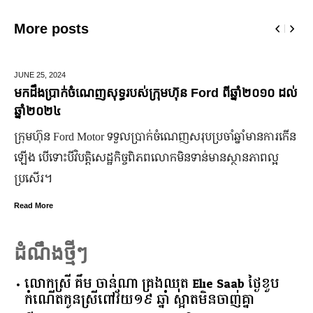
More posts
JUNE 25,
2024
M
មកដឹងប្រាក់ចំណេញសុទ្ធរបស់ក្រុមហ៊ុន Ford ពីឆ្នាំ២០១០ ដល់
ម
ឆ្នាំ២០២៤
ក្រុមហ៊ុន Ford Motor ទទួលប្រាក់ចំណេញសរុបប្រចាំឆ្នាំមានការកើន
ម
ឡើង បើទោះបីវិបត្តិសេដ្ឋកិច្ចពិភពលោកមិនទាន់មានស្ថានភាពល្អ
ក
ប្រសើរ។
ម
Read More
R
ដំណឹងថ្មីៗ
លោកស្រី គឹម ចាន់ណា គ្រងឈុត Elie Saab ថ្ងៃខួប
កំណើតកូនស្រីពៅវ័យ១៩ ឆ្នាំ ស្អាតមិនចាញ់គ្នា