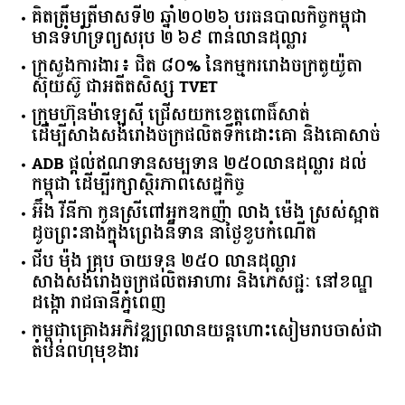
គិត​ត្រឹមត្រីមាស​ទី​២​ ​ឆ្នាំ​២០២៦​ បរធន​បាលកិច្ច​កម្ពុជា​ ​
មាន​ទំហំ​ទ្រព្យ​សរុប​ ​២.៦៩​ ​ពាន់លាន​ដុល្លារ​
ក្រសួង​ការងារ​៖ ​ជិត​ ​៨០​% ​នៃ​កម្មករ​រោងចក្រ​តូយ៉ូតា ​
ស៊ុយ​ស៊ូ ​ជា​អតីត​សិស្ស​ ​TVET​
ក្រុមហ៊ុន​ម៉ាឡេស៊ី ជ្រើសយកខេត្ដពោធិ៍សាត់
ដើម្បីសាងសង់រោងចក្រផលិតទឹកដោះគោ និងគោសាច់
ADB ផ្តល់ឥណទានសម្បទាន ២៥០លានដុល្លារ ដល់
កម្ពុជា ដើម្បីរក្សាស្ថិរភាពសេដ្ឋកិច្ច
អ៊ឹង វីនីកា កូនស្រីពៅអ្នកឧកញ៉ា លាង ម៉េង ស្រស់ស្អាត
ដូចព្រះនាងក្នុងព្រេងនិទាន នាថ្ងៃខួបកំណើត
ជីប ម៉ុង គ្រុប ចាយទុន ២៥០ លានដុល្លារ
សាងសង់រោងចក្រផលិតអាហារ និងភេសជ្ជៈ នៅខណ្ឌ
ដង្កោ រាជធានីភ្នំពេញ
កម្ពុជា​គ្រោង​អភិវឌ្ឍ​ព្រលានយន្តហោះ​សៀមរាប​ចាស់​ជា​
តំបន់​ពហុ​មុខងារ​