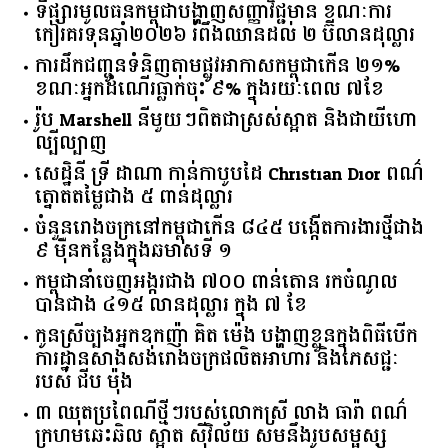
ទីផ្សារ​មូលធន​កម្ពុជា​បង្ហាញ​សញ្ញា​វិជ្ជមាន​ ​ខណៈ​ការ​
កៀរគរ​ទុន​ឆ្នាំ​២០២៦​ ​រំពឹង​ឈានដល់​ ​២​ ​ប៊ីលាន​ដុល្លារ​
ការដឹកជញ្ជូនទំនិញតាមផ្លូវអាកាសកម្ពុជាកើន ២១%
ខណៈអ្នកដំណើរធ្លាក់ចុះ ៩% ក្នុងរយៈពេល ៧ខែ
រ៉ូប Marshell នីមួយៗពិតជាស្រស់ស្អាត និងជាយីហោ
ល្បីល្បាញ
សេដ្ឋិនី ទ្រី ដាណា កាន់កាបូបដៃ Christian Dior ពណ៌
ត្នោតតម្លៃជាង ៥ ពាន់ដុល្លារ
ចំនួន​រោងចក្រ​នៅ​កម្ពុជា​កើន​ ​៨៤៥​ ​បង្កើត​ការងារ​ថ្មី​ជាង​
​៩​ ​ម៉ឺន​កន្លែង​ក្នុង​ឆមាស​ទី ​១​
កម្ពុជានាំចេញអង្ករជាង ៧០០ ពាន់តោន រកចំណូល
បានជាង ៤១៥ លានដុល្លារ ក្នុង ៧ ខែ
កូនស្រីច្បងអ្នកឧកញ៉ា គិត ម៉េង បង្ហាញខ្លួនក្នុងពិធីបើក
ការដ្ឋានសាងសង់រោងចក្រផលិតអាហារ និងភេសជ្ជៈ
របស់ ជីប ម៉ុង
៣ ឈុតប្រពៃណីថ្មីៗរបស់លោកស្រី លាង ធារ៉ា ពណ៌
ក្រហមឆេះឆិល ស្អាត ​ស៊ីវិល័យ សមនឹងរូបសម្ផស្ស