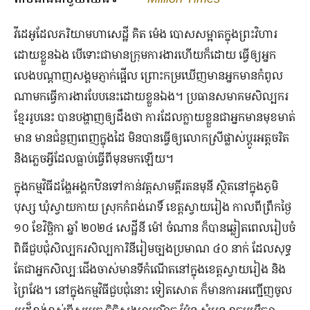
វីដេអូ​ដែល​ភរិយា​មហាសេដ្ឋី គិត ម៉េង បោស​សម្អាត​ក្នុង​ព្រះវិហារ​
ដោយ​ខ្លួនឯង បើ​ទោះ​ជា​មាន​ក្រុម​ការងារ​ហើយ​ក៏​ដោយ ធ្វើឲ្យ​អ្នក​
លេង​បណ្ដាញ​សង្គម​ភ្ញាក់ផ្អើល ព្រោះ​កម្រ​ឃើញ​មាន​អ្នក​មាន​កំពូល​
ណា​មក​ធ្វើ​ការ​ងារ​បែប​នេះ​ដោយ​ខ្លួនឯង។ ប្រធាន​សមាគម​សិល្បករ​
ខ្មែរ​រូប​នេះ បាន​បង្ហាញ​ឲ្យ​ដឹង​ថា ការ​ដែល​ក្លាយ​ខ្លួន​ជា​អ្នក​មាន​មុខមាត់​
មាន មាន​ជំនួញ​ពេញ​ក្នុង​ដៃ មិន​បាន​ធ្វើឲ្យ​លោកស្រី​ផ្លាស់ប្ដូរ​អត្តចរិត
និង​ភ្លេច​អ្វី​ដែល​ធ្លាប់​ធ្វើ​ពី​មុន​មក​ឡើយ។
ក្នុងកម្មវិធីដង្ហែអង្គកឋិនទៅកាន់វត្តសាមគ្គីរតនមុនី ស្ថិតនៅក្នុងភូមិ
បុស្ស ឃុំស្វាយកាយ ស្រុក​កំពង់រោទិ៍ ខេត្ត​ស្វាយរៀង កាលពីព្រឹកថ្ងៃ​
១០ ខែ​វិច្ឆិកា ឆ្នាំ ២០២៤ សេដ្ឋីនី ម៉ៅ ចំណាន ក៏​បាន​ឆ្លៀត​ពេល​រៀបចំ​
ពិធី​ជួបជុំ​សិល្បករ​សិល្ប​ការិនី​រៀមច្បង​ប្រមាណ ៤០ នាក់ ដែល​សុទ្ធ​
តែ​ជា​អ្នក​សិល្បៈ​ជើងចាស់​មាន​ទី​កំណើត​នៅ​ក្នុង​ខេត្ត​ស្វាយរៀង និង​
ព្រៃវែង។ នៅក្នុងកម្មវិធីជួបជុំនោះ ទៀតសោត ក៏មានការអញ្ជើញចូល