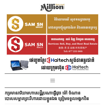
កម្រមានភរិយាមហាសេដ្ឋីរូបណាធ្វើដូច ម៉ៅ ចំណាន
បោសសម្អាតព្រះវិហារដោយខ្លួនឯង ត្រៀមទទួលអង្គកឋិន