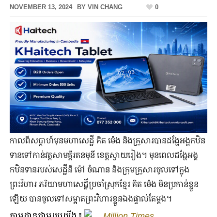
NOVEMBER 13, 2024
BY
VIN CHANG
0
កាល​ពី​សប្ដាហ៍​មុន​មហាសេដ្ឋី គិត ម៉េង និង​គ្រួសារ​បាន​ដង្ហែ​អង្គ​កឋិន
ទាន​ទៅ​កាន់​វត្ត​សាមគ្គី​រតនមុនី ខេត្ត​ស្វាយរៀង។ មុន​ពេល​​ដង្ហែ​អង្គ​
កឋិនទាន​របស់​សេដ្ឋី​នី ម៉ៅ ចំណាន និង​ក្រុម​គ្រួសារ​ចូល​ទៅ​ក្នុង​
ព្រះវិហារ ភរិយា​មហាសេដ្ឋី​ប្រចាំ​ស្រុក​ខ្មែរ គិត ម៉េង មិន​ប្រកាន់​ខ្លួន​
ឡើយ បាន​ចូល​ទៅ​សម្អាត​ព្រះវិហារ​ខ្លួនឯង​ផ្ទាល់​តែម្ដង។
តាមដានជាមួយយើង៖
Million Times