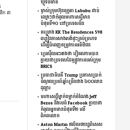
ឃ្មុំទិចមាត់
ក
ម្ចាស់ក្រុមហ៊ុនតុក្កតា Labubu ជាប់
បនិក ៣
ឈ្មោះជាកំពូលមហាសេដ្ឋីមាន
បំផុតទី១០ នៅប្រទេសចិន
គម្រោង KK The Residences 598
ពន្លឿនការសាងសង់ផ្ទះគ្រប់ប្រភេទ
ដើម្បីបំពេញតម្រូវការអតិថិជន
ប្រេស៊ីលអះអាងថា វៀតណាមបាន
ក្លាយជាប្រទេសដៃគូផ្លូវការរបស់ក្រុម
BRICS
ប្រធានាធិបតី Trump ប្រកាសប្រាក់
ចំណូលប្រចាំឆ្នាំច្រើនជាង ៦០០លាន
ដុល្លារ
មហាសេដ្ឋីម្នាក់ទម្លាក់តំណែង Jeff
Bezos និងមេធំ Facebook ក្លាយជា
កំពូលអ្នកមានបំផុតទី២ លើ
ពិភពលោក
Aston Martin ផលិតរថយន្តពិសេស