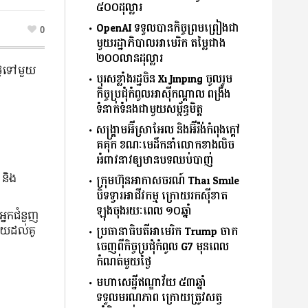
៥០០ដុល្លារ
OpenAI ទទួលបានកិច្ចព្រមព្រៀងជា
0
មួយរដ្ឋាភិបាលអាមេរិក តម្លៃជាង
២០០លានដុល្លារ
ងៃ​ទៅ​មួយ​
បុរសខ្លាំងរដ្ឋចិន Xi Jinping ចូលរួម
កិច្ចប្រជុំកំពូលអាស៊ីកណ្ដាល ពង្រឹង
ទំនាក់ទំនងជាមួយសម្ព័ន្ធមិត្ត
សង្គ្រាមអ៊ីស្រាអែល និងអ៊ីរ៉ង់កំពុងក្ដៅ
គគុក ខណៈមេដឹកនាំលោកខាងលិច
អំពាវនាវឲ្យមានបទឈប់បាញ់
 និង​
ក្រុមហ៊ុនអាកាសចរណ៍ Thai Smile
បិទទ្វារអាជីវកម្ម ក្រោយរកស៊ីខាត
ឡុងចុងរយៈពេល ១០ឆ្នាំ
អ្នក​ជំនួញ​
យ​ដល់​គូ​
ប្រធានាធិបតីអាមេរិក Trump ចាក
ចេញពីកិច្ចប្រជុំកំពូល G7 មុនពេល
កំណត់មួយថ្ងៃ
មហាសេដ្ឋីឥណ្ឌាវ័យ ៥៣ឆ្នាំ
ទទួលមរណភាព ក្រោយត្រូវសត្វ