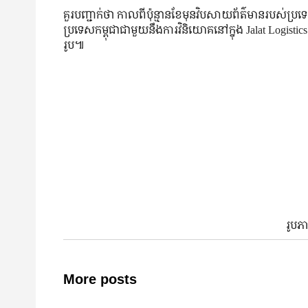
គួរ​បញ្ជាក់​ថា កាលពី​ប៉ុន្មាន​ខែ​មុន​វិបសាយ​ព័ត៌មាន​របស់​ប្
ប្រទេសកម្ពុជាជាមួយនឹងការវិនិយោគនៅក្នុង Jalat Logistic
រូប៕
រូបភ
More posts