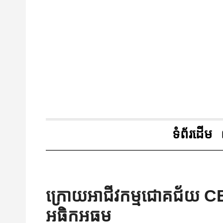
ទំព័រដើម
ក្រោយអាជីវកម្មជោគជ័យ C
អធិកអធម