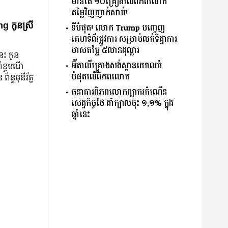
មានតែ ១០គ្រឿងលើពិភពលោក
តម្លៃវិញញាក់សាច់!
g កូនស្រី
ទីបំផុត! លោក Trump បញ្ចេញ
គេហទំព័រផ្លូវការ សម្រាប់លក់ទិដ្ឋាការ
មាសតម្លៃ ៥លានដុល្លារ
នេះ កូន
អ៊ីតាលីគ្រោងសង់ស្ពានយោលធំ
ព័ន្ធមណី
បំផុតលើពិភពលោក
័ន្ធមុនីរ័ត្ន
ធនាគារពិភពលោកព្យាករកំណើន
សេដ្ឋកិច្ចថៃ ដាំក្បាលចុះ ១,១% ក្នុង
ឆ្នាំនេះ