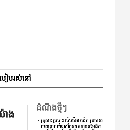
របៀបរស់នៅ
ដំណឹងថ្មីៗ
យ៉ាង
គ្រួសារប្រធានាធិបតីអាមេរិក ប្រកាស
បញ្ចេញលក់ទូរស័ព្ទស្មាតហ្វូនតម្លៃជិត