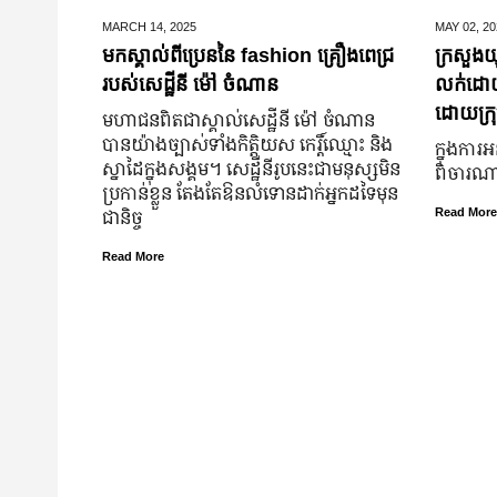
MARCH 14,
2025
MAY 02,
20
មកស្គាល់ពីប្រេននៃ​ fashion គ្រឿងពេជ្រ
ក្រសួងយុ
របស់សេដ្ឋីនី ម៉ៅ ចំណាន
លក់ដោយបង
ដោយក្រុ
មហាជន​ពិតជា​ស្គាល់​សេដ្ឋី​នី ម៉ៅ ចំណាន
បាន​យ៉ាង​ច្បាស់​ទាំង​កិត្តិយស កេរ្តិ៍ឈ្មោះ និង​
ក្នុងការអ
ស្នាដៃ​ក្នុង​សង្គម។ សេដ្ឋី​នី​រូប​នេះ​ជា​មនុស្ស​មិន​
ពិចារណាច
ប្រកាន់​ខ្លួន តែងតែ​ឱនលំទោន​ដាក់​អ្នក​ដទៃ​មុន​
ជានិច្ច
Read More
Read More