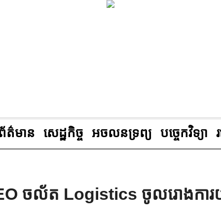
ព័ត៌មាន
សេដ្ឋកិច្ច
អចលនទ្រព្យ
បច្ចេកវិទ្យា
EO ចល័ត Logistics ចូលរោងការ