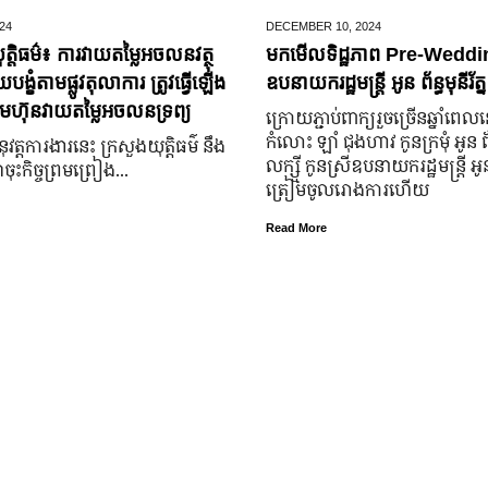
24
DECEMBER 10,
2024
ត្តិធម៌៖ ការវាយតម្លៃអចលនវត្ថុ
មកមើលទិដ្ឋភាព Pre-Weddin
្ខំតាមផ្លូវតុលាការ ត្រូវធ្វើឡើង
ឧបនាយករដ្ឋមន្រ្តី អូន ព័ន្ធមុនីរ័ត្ន
មហ៊ុនវាយតម្លៃអចលនទ្រព្យ
ក្រោយ​ភ្ជាប់​ពាក្យ​រួច​ច្រើន​ឆ្នាំ​ពេល
កំលោះ ឡាំ ជុងហាវ កូនក្រមុំ អូន 
នុវត្តការងារនេះ ក្រសួងយុត្តិធម៌ នឹង
លក្ស្មី កូនស្រី​ឧបនាយករដ្ឋមន្ត្រី អូន ព
ុះកិច្ចព្រមព្រៀង...
ត្រៀម​ចូល​រោងការ​ហើយ
Read More