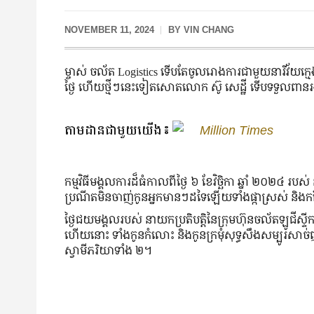
NOVEMBER 11, 2024
BY
VIN CHANG
ម្ចាស់ ចល័ត Logistics ទើបតែ​ចូល​រោងការ​ជាមួយ​នារី​វ័យ​ក្មេង​ស
ថ្ងៃ ហើយ​ថ្មី​ៗ​នេះ​ទៀតសោត​លោក ស៊ូ សេដ្ឋី ទើប​ទទួល​ពាន
តាមដានជាមួយយើង៖
Million Times
កម្មវិធី​មង្គលការ​ដ៏​ធំ​កាលពី​ថ្ងៃ ៦ ខែ​វិច្ឆិកា ឆ្នាំ ២០២៤ របស
ប្រណីត​មិន​ចាញ់​កូន​អ្នក​មាន​ៗ​ដទៃ​ឡើយ​ទាំង​ផ្កា​ស្រស់ និង​
ថ្ងៃ​ជយមង្គល​របស់​ នាយក​ប្រតិបត្តិ​នៃ​ក្រុមហ៊ុន​ចល័ត​ឡូជីស្ទីក ក៏​
ហើយ​នោះ ទាំង​កូន​កំលោះ និង​កូន​ក្រមុំ​សុទ្ធសឹង​សម្បូរ​សាច់ញ
ស្វាមី​ភរិយា​ទាំង ២។