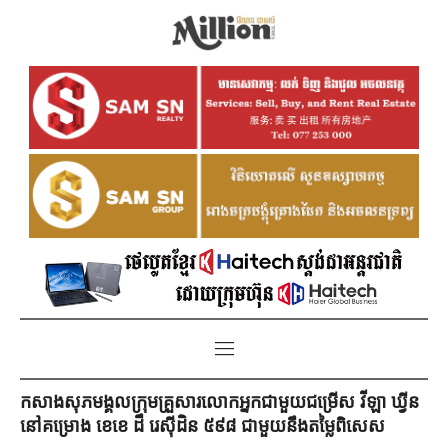
កសាងសុភមង្គលក្រុមគ្រួសារលោកអ្នកជាមួយជម្រើស វីឡា ឃ្វីន
នៅគម្រោង ខេខេ ដឹ រេស៊ីដិន ៥៩៨ ជាមួយនឹងតម្លៃពិសេស