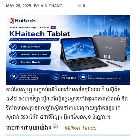
MAY 28, 2025
BY
VIN CHANG
0
កាន់តែអស្ចារ្យ សម្រាប់អតិថិជនទាំងអស់នៃបុរី ខេខេ ដឹ រេស៊ីដិន
៥៩៨ ចង់បានវីឡា ឃ្វីន ទាំងម៉ូតផ្ទះស្អាត ទាំងគុណភាពសំណង់ និង
ទីតាំងមានសក្តានុពលខ្លាំងស្ថិតនៅតាមបណ្តោយផ្លូវឯកឧត្តម ជា
សុផារ៉ា 598 ជិះតែ ៥នាទីពីផ្សារ អ៊ីអនសែនសុខ ប៉ុណ្ណោះ។
តាមដានជាមួយយើង៖
Million Times