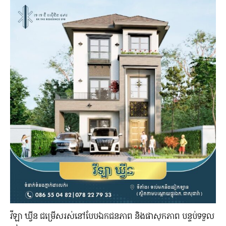
វីឡា ឃ្វីន ជម្រើសរស់នៅបែបឯកជនភាព និងផាសុកភាព បន្ទប់ទទួល