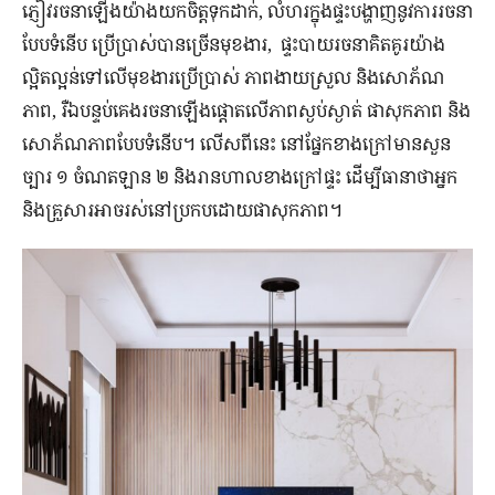
ភ្ញៀវរចនាឡើងយ៉ាងយកចិត្តទុកដាក់, លំហរក្នុងផ្ទះបង្ហាញនូវការរចនា
បែបទំនើប ប្រើប្រាស់បានច្រើនមុខងារ, ផ្ទះបាយរចនាគិតគូរយ៉ាង
ល្អិតល្អន់ទៅលើមុខងារប្រើប្រាស់ ភាពងាយស្រួល និងសោភ័ណ
ភាព, រឺឯបន្ទប់គេងរចនាឡើងផ្តោតលើភាពស្ងប់ស្ងាត់ ផាសុកភាព និង
សោភ័ណភាពបែបទំនើប។ លើសពីនេះ នៅផ្នែកខាងក្រៅមានសួន
ច្បារ ១ ចំណតឡាន ២ និងរានហាលខាងក្រៅផ្ទះ ដើម្បីធានាថាអ្នក
និងគ្រួសារអាចរស់នៅប្រកបដោយផាសុកភាព។