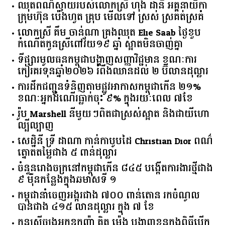
ឈុតពណ៌ស្វាយរបស់លោកស្រី ហុង ដានី អគ្គ​នាយិកា​
ក្រុមហ៊ុន ប៉េងហួត គ្រុប មើលទៅ ស្រស់ ស្រគត់ស្រគំ
លោកស្រី គឹម ចាន់ណា គ្រងឈុត Elie Saab ថ្ងៃខួប
កំណើតកូនស្រីពៅវ័យ១៩ ឆ្នាំ ស្អាតមិនចាញ់គ្នា
ទីផ្សារ​មូលធន​កម្ពុជា​បង្ហាញ​សញ្ញា​វិជ្ជមាន​ ​ខណៈ​ការ​
កៀរគរ​ទុន​ឆ្នាំ​២០២៦​ ​រំពឹង​ឈានដល់​ ​២​ ​ប៊ីលាន​ដុល្លារ​
ការដឹកជញ្ជូនទំនិញតាមផ្លូវអាកាសកម្ពុជាកើន ២១%
ខណៈអ្នកដំណើរធ្លាក់ចុះ ៩% ក្នុងរយៈពេល ៧ខែ
រ៉ូប Marshell នីមួយៗពិតជាស្រស់ស្អាត និងជាយីហោ
ល្បីល្បាញ
សេដ្ឋិនី ទ្រី ដាណា កាន់កាបូបដៃ Christian Dior ពណ៌
ត្នោតតម្លៃជាង ៥ ពាន់ដុល្លារ
ចំនួន​រោងចក្រ​នៅ​កម្ពុជា​កើន​ ​៨៤៥​ ​បង្កើត​ការងារ​ថ្មី​ជាង​
​៩​ ​ម៉ឺន​កន្លែង​ក្នុង​ឆមាស​ទី ​១​
កម្ពុជានាំចេញអង្ករជាង ៧០០ ពាន់តោន រកចំណូល
បានជាង ៤១៥ លានដុល្លារ ក្នុង ៧ ខែ
កូនស្រីច្បងអ្នកឧកញ៉ា គិត ម៉េង បង្ហាញខ្លួនក្នុងពិធីបើក