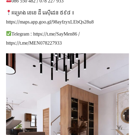
086 550 482 / 078 227 ​933
គម្រោង ខេខេ ដឹ រេស៊ីដេន ៥៩៨ ៖
https://maps.app.goo.gl/98ayfzyxLEbQs28u8
Telegram : https://t.me/SayMen86 /
https://t.me/MEN078227933