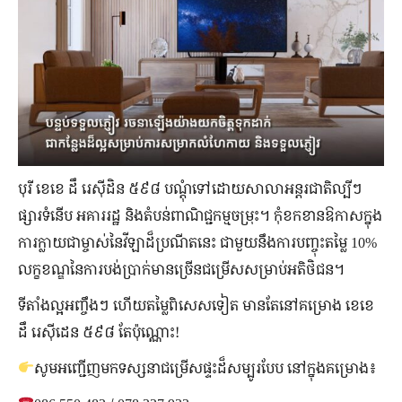
បុរី ខេខេ ដឹ រេស៊ីដិន ៥៩៨ បណ្តុំទៅដោយសាលាអន្តរជាតិល្បីៗ
ផ្សារទំនើប អគាររដ្ឋ និងតំបន់ពាណិជ្ជកម្មចម្រុះ។ កុំខកខានឱកាសក្នុង
ការក្លាយជាម្ចាស់នៃវីឡាដ៏ប្រណីតនេះ ជាមួយនឹងការបញ្ចុះតម្លៃ 10%
លក្ខខណ្ឌនៃការបង់ប្រាក់មានច្រើនជម្រើសសម្រាប់អតិថិជន។
ទីតាំងល្អអញ្ចឹងៗ ហើយតម្លៃពិសេសទៀត មានតែនៅគម្រោង ខេខេ
ដឹ រេស៊ីដេន ៥៩៨ តែប៉ុណ្ណោះ!
សូមអញ្ជើញមកទស្សនាជម្រើសផ្ទះដ៏សម្បូរបែប នៅក្នុងគម្រោង៖