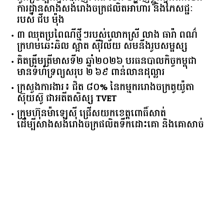
ការដ្ឋានសាងសង់រោងចក្រផលិតអាហារ និងភេសជ្ជៈ
របស់ ជីប ម៉ុង
៣ ឈុតប្រពៃណីថ្មីៗរបស់លោកស្រី លាង ធារ៉ា ពណ៌
ក្រហមឆេះឆិល ស្អាត ​ស៊ីវិល័យ សមនឹងរូបសម្ផស្ស
គិត​ត្រឹមត្រីមាស​ទី​២​ ​ឆ្នាំ​២០២៦​ បរធន​បាលកិច្ច​កម្ពុជា​ ​
មាន​ទំហំ​ទ្រព្យ​សរុប​ ​២.៦៩​ ​ពាន់លាន​ដុល្លារ​
ក្រសួង​ការងារ​៖ ​ជិត​ ​៨០​% ​នៃ​កម្មករ​រោងចក្រ​តូយ៉ូតា ​
ស៊ុយ​ស៊ូ ​ជា​អតីត​សិស្ស​ ​TVET​
ក្រុមហ៊ុន​ម៉ាឡេស៊ី ជ្រើសយកខេត្ដពោធិ៍សាត់
ដើម្បីសាងសង់រោងចក្រផលិតទឹកដោះគោ និងគោសាច់