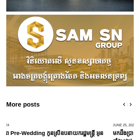
More posts
JUNE 25,
2024
មកដឹងប្រាក់ចំណេញសុទ្ធរបស់ក្រុមហ៊ុន Ford ពីឆ្នាំ២០១០ ដល់