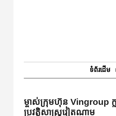
ទំព័រដើម
ម្ចាស់ក្រុមហ៊ុន Vingroup ក
ប្រវត្តិសាស្ត្រវៀតណាម