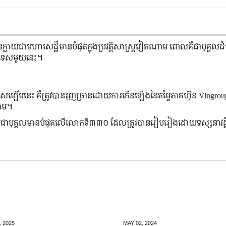
្លាយជាមហាសេដ្ឋីមានបំផុតក្នុងប្រវត្តិសាស្ត្រវៀតណាម ពោលគឺជាបុគ្គលដំ
្រទេសមួយនេះ។
ិដ៏សម្បើមនេះ គឺត្រូវបានរុញច្រានដោយការកើនឡើងនៃតម្លៃភាគហ៊ុន Vingro
ាម។
លាយជាបុគ្គលមានបំផុតលើលោកទី៣៣០ ដែលត្រូវបានរៀបរៀងដោយទស្សនាវដ្
,
2025
MAY 02,
2024