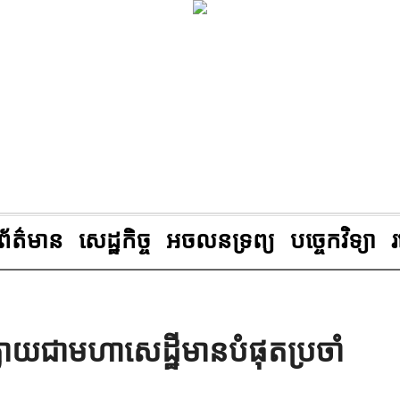
ព័ត៌មាន
សេដ្ឋកិច្ច
អចលនទ្រព្យ
បច្ចេកវិទ្យា
្លាយជាមហាសេដ្ឋីមានបំផុតប្រចាំ