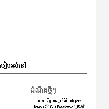
របៀបរស់នៅ
ដំណឹងថ្មីៗ
មហាសេដ្ឋីម្នាក់ទម្លាក់តំណែង Jeff
Bezos និងមេធំ Facebook ក្លាយជា