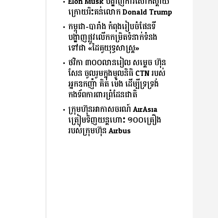
Elon Musk បង្ហាញការសោកស្ដាយ
ក្រោយរិះគន់លោក Donald Trump
កម្ពុជា-បារាំង កំពុងរៀបចំផែនទី
បង្ហាញផ្លូវលើកកម្រិតទំនាក់ទំនង
ទៅជា «ដៃគូយុទ្ធសាស្ត្រ»
ថវិកា ៣០០លានរៀល សម្តេច ហ៊ុន
សែន ចូលរួមក្នុងមូលនិធិ CTN របស់
អ្នកឧកញ៉ា គិត ម៉េង ដើម្បីទ្រទ្រង់
កងទ័ពការពារព្រំដែនជាតិ
ក្រុមហ៊ុនអាកាសចរណ៍ AirAsia
ត្រៀមទិញយន្តហោះ ១០០គ្រឿង
របស់ក្រុមហ៊ុន Airbus