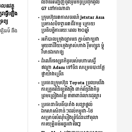
លិខិតអញ្ជើញចូលរួមកិច្ចប្រជុំកំពូល
ចលនវត្ថុ
G7 នៅកាណាដា
ូវធ្វើឡើង
ក្រុមហ៊ុនអាកាសចរណ៍ Jetstar Asia
រព្យ
ប្រកាសបិទទ្វារអាជីវកម្ម ក្រោយ
ប្រតិបត្តិការរយៈពេល ២០ឆ្នាំ
្តិធម៌ នឹង
អភិបាលក្រុងច្បារមន ភ្ជាប់ពាក្យជា
មួយនារីវ័យក្មេងម្ចាស់ហាង រ៉ីមហ្សូន ម្តុំ
វិមានឯករាជ្យ
ដំណើរទស្សនកិច្ចរបស់មហាសេដ្ឋី
ឥណ្ឌា Adani ទៅចិន សម្រេចបានផ្លែ
ផ្កាយ៉ាងច្រើន
ប្រធានក្រុមហ៊ុន Toyota ប្រឈមនឹង
ការត្រួតពិនិត្យតឹងរ៉ឹង ពាក់ព័ន្ធនឹងកិច្ច
ព្រមព្រៀងតម្លៃ ៣៣ពាន់លានដុល្លារ
ប្រធានាធិបតីបារាំង សន្យាផ្ដល់
ឯកសារសំខាន់ៗដល់កម្ពុជា-ថៃ
សម្រាប់សំណុំរឿងព្រំដែននៅតុលា
ការយុតិ្តធម៌អន្តរជាតិICJ