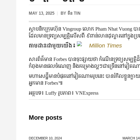
MAY 13, 2025
BY
ទីន TIN
ស្ថាបនិកក្រុមហ៊ុន Vingroup លោក Pham Nhat Vuong បានក
ដែលមានទ្រព្យសម្បត្តិលើសពី ៩ពាន់លានដុល្លារនៅក្នុងប
តាមដានជាមួយយើង៖
Million Times
សារព័ត៌មាន Forbes បានចុះផ្សាយថា កំណើនទ្រព្យសម្បត្ត
កំពុងមានផលចំណេញ និងគម្រោងល្អៗជាច្រើននៅវៀតណ
មហាសេដ្ឋីមានបំផុតនៅវៀតណាមរូបនេះ បានរំកិលខ្លួនក្
អ្នកមាន Forbes៕
អត្ថបទ៖ Luffy រូបភាព៖ VNExpress
More posts
DECEMBER 10,
2024
MARCH 14