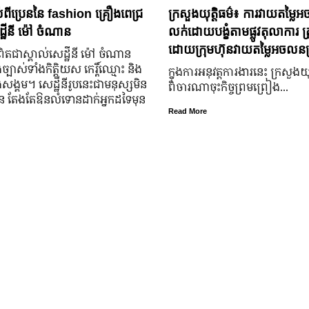
់ពីប្រេននៃ​ fashion គ្រឿងពេជ្រ
ក្រសួងយុត្តិធម៌៖ ការវាយតម្លៃអ
្ឋីនី ម៉ៅ ចំណាន
លក់ដោយបង្ខំតាមផ្លូវតុលាការ ត្រ
ដោយក្រុមហ៊ុនវាយតម្លៃអចលនទ្
តជា​ស្គាល់​សេដ្ឋី​នី ម៉ៅ ចំណាន
្បាស់​ទាំង​កិត្តិយស កេរ្តិ៍ឈ្មោះ និង​
ក្នុងការអនុវត្តការងារនេះ ក្រសួងយុត
ុង​សង្គម។ សេដ្ឋី​នី​រូប​នេះ​ជា​មនុស្ស​មិន​
ពិចារណាចុះកិច្ចព្រមព្រៀង...
្លួន តែងតែ​ឱនលំទោន​ដាក់​អ្នក​ដទៃ​មុន​
Read More