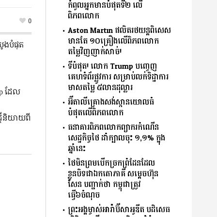
កំពូលអ្នកមានបំផុតទី២ លើ
ពិភពលោក
0
Aston Martin ផលិតរថយន្តពិសេស
មានតែ ១០គ្រឿងលើពិភពលោក
បូងបំផុត
តម្លៃវិញញាក់សាច់!
ទីបំផុត! លោក Trump បញ្ចេញ
គេហទំព័រផ្លូវការ សម្រាប់លក់ទិដ្ឋាការ
មាសតម្លៃ ៥លានដុល្លារ
up ដែល
អ៊ីតាលីគ្រោងសង់ស្ពានយោលធំ
បំផុតលើពិភពលោក
ដីនិយាយពី
ធនាគារពិភពលោកព្យាករកំណើន
សេដ្ឋកិច្ចថៃ ដាំក្បាលចុះ ១,១% ក្នុង
ឆ្នាំនេះ
ថៃមិនព្រមបើកច្រកព្រំដែនដែល
ខ្លួនបិទជាឯកតោភាគី សម្តេចហ៊ុន
សែន បញ្ជាក់ថា កម្ពុជាត្រូវ
ធ្វើ៦ចំណុច
ព្រះអង្គម្ចាស់អារ៉ាប៊ីសាអូឌីត បដិសេធ