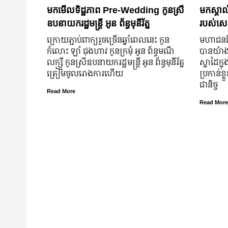
មកមើលទិដ្ឋភាព Pre-Wedding កូនស្រី
មកស្គាល
ឧបនាយករដ្ឋមន្រ្តី អូន ព័ន្ធមុនីរ័ត្ន
របស់សេដ
ក្រោយ​ភ្ជាប់​ពាក្យ​រួច​ច្រើន​ឆ្នាំ​ពេលនេះ កូន
មហាជន​ពិ
កំលោះ ឡាំ ជុងហាវ កូនក្រមុំ អូន ព័ន្ធមណី
បាន​យ៉ាង​ច
លក្ស្មី កូនស្រី​ឧបនាយករដ្ឋមន្ត្រី អូន ព័ន្ធមុនីរ័ត្ន
ស្នាដៃ​ក្ន
ត្រៀម​ចូល​រោងការ​ហើយ
ប្រកាន់​ខ
ជានិច្ច
Read More
Read More