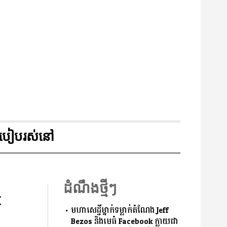
របៀបរស់នៅ
ដំណឹងថ្មីៗ
t
មហាសេដ្ឋីម្នាក់ទម្លាក់តំណែង Jeff
Bezos និងមេធំ Facebook ក្លាយជា