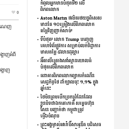
កំពូលអ្នកមានបំផុតទី២ លើ
ពិភពលោក
0
Aston Martin ផលិតរថយន្តពិសេស
មានតែ ១០គ្រឿងលើពិភពលោក
​ចំណេញ ​
តម្លៃវិញញាក់សាច់!
ទីបំផុត! លោក Trump បញ្ចេញ
គេហទំព័រផ្លូវការ សម្រាប់លក់ទិដ្ឋាការ
មាសតម្លៃ ៥លានដុល្លារ
្ហាញ​អំពី​
អ៊ីតាលីគ្រោងសង់ស្ពានយោលធំ
បំផុតលើពិភពលោក
បង្ហាញ
ធនាគារពិភពលោកព្យាករកំណើន
សេដ្ឋកិច្ចថៃ ដាំក្បាលចុះ ១,១% ក្នុង
ឆ្នាំនេះ
ថៃមិនព្រមបើកច្រកព្រំដែនដែល
ខ្លួនបិទជាឯកតោភាគី សម្តេចហ៊ុន
សែន បញ្ជាក់ថា កម្ពុជាត្រូវ
ធ្វើ៦ចំណុច
ព្រះអង្គម្ចាស់អារ៉ាប៊ីសាអូឌីត បដិសេធ