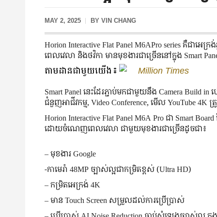
MAY 2, 2025
BY
VIN CHANG
Horion Interactive Flat Panel M6APro series គឺ​ជា​អេក្រង់​ឆ្
ពេល​វេលា ​និង​ថវិកា មានមុខងារ​ជា​ច្រើន​នៅ​ក្នុង ​Smart Pa
តាមដានជាមួយយើង៖
Million Times
Smart Panel ​នេះ​ដែរ​ភ្ជាប់​មក​ជាមួយ​នឹង Camera Build in ហើយ
ជំនួញ​អាជីវកម្ម​, Video​ Conference, មើល ​YouTube 4K ត្រូវ​ជ
Horion Interactive Flat Panel M6A Pro ជា Smart Board ដែ
ដោយ​ចំណេញពេលវេលា ជាមួយ​មុខងារ​ជា​ច្រើន​ដូច​ជា​៖
– មុខងារ Google
-កាមេរ៉ា 48MP ច្បាស់​ល្អ​ជា​កម្រិត​ខ្ពស់ (Ultra HD)
– កម្រិត​អេក្រង់ 4K
– មាន Touch Screen សម្រួល​ដល់​ការ​ប្រើប្រាស់
– ប្រើប្រាស់ AI Noise Reduction ចាប់​សំឡេង​ច្បាស់​ល្អ​​​ ក្នុង​បន