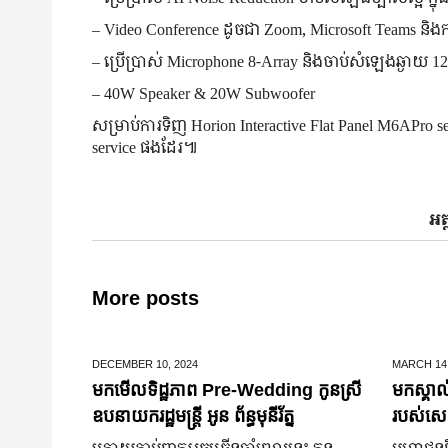
– Video Conference ដូចជា Zoom, Microsoft Teams​ និង​កម្
– ប្រើប្រាស់ Microphone 8-Array និង​ចាប់​សំឡេង​ឆ្ងាយ 12m បា
– 40W Speaker & 20W Subwoofer
សម្រាប់​ការ​ទិញ Horion ​Interactive Flat Panel M6APro s
service ​ផង​ដែរ៕
អត
More posts
DECEMBER 10,
2024
MARCH 14
មកមើលទិដ្ឋភាព Pre-Wedding កូនស្រី
មកស្គាល
ឧបនាយករដ្ឋមន្រ្តី អូន ព័ន្ធមុនីរ័ត្ន
របស់សេដ
ក្រោយ​ភ្ជាប់​ពាក្យ​រួច​ច្រើន​ឆ្នាំ​ពេលនេះ កូន
មហាជន​ពិ