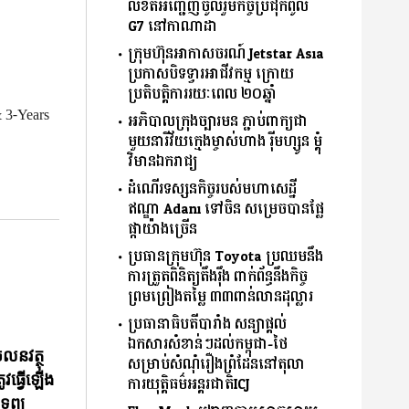
លិខិតអញ្ជើញចូលរួមកិច្ចប្រជុំកំពូល
G7 នៅកាណាដា
ក្រុមហ៊ុនអាកាសចរណ៍ Jetstar Asia
ប្រកាសបិទទ្វារអាជីវកម្ម ក្រោយ
ប្រតិបត្តិការរយៈពេល ២០ឆ្នាំ
& 3-Years
អភិបាលក្រុងច្បារមន ភ្ជាប់ពាក្យជា
មួយនារីវ័យក្មេងម្ចាស់ហាង រ៉ីមហ្សូន ម្តុំ
វិមានឯករាជ្យ
ដំណើរទស្សនកិច្ចរបស់មហាសេដ្ឋី
ឥណ្ឌា Adani ទៅចិន សម្រេចបានផ្លែ
ផ្កាយ៉ាងច្រើន
ប្រធានក្រុមហ៊ុន Toyota ប្រឈមនឹង
ការត្រួតពិនិត្យតឹងរ៉ឹង ពាក់ព័ន្ធនឹងកិច្ច
ព្រមព្រៀងតម្លៃ ៣៣ពាន់លានដុល្លារ
ប្រធានាធិបតីបារាំង សន្យាផ្ដល់
ឯកសារសំខាន់ៗដល់កម្ពុជា-ថៃ
ចលនវត្ថុ
សម្រាប់សំណុំរឿងព្រំដែននៅតុលា
ូវធ្វើឡើង
ការយុតិ្តធម៌អន្តរជាតិICJ
រព្យ