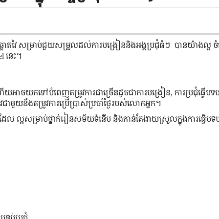
លាតវៃ​ សម្រាប់​ជួយ​សម្រួល​ដល់​ការ​បង្រៀន​និង​អង្គ​ប្រជុំ​ធំៗ ​ បាន​យ៉ាង​ល្អ 
nel នេះ។
​អាច​យក​ទៅ​បំពេញ​តម្រូវ​ការ​ជា​ច្រើន​ដូចជា​ការ​បង្រៀន, ការ​ប្រជុំ​ធ្វើ​បទ​បង
ាមួយ​នឹង​តម្រូវ​ការ​ប្រើប្រាស់​ប្រចាំ​ថ្ងៃ​របស់​លោក​អ្នក។
ល ល្អ​សម្រាប់​ថ្នាក់​រៀន​សម័យ​ទំនើប និង​កាន់​តែ​ងាយស្រួលក្នុងការធ្វើបទ
្ទប់​ប្រជុំ