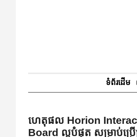
ទំព័រដើម
ហេតុផល Horion Interac
Board ល្អបំផុត​ សម្រាប់​ប្រើប្