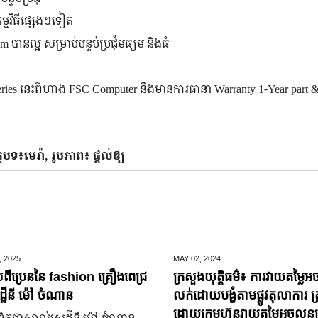
មវិធី​ផ្សេង​ៗ​ទៀត
ន​ល្អ សម្រាប់​បន្ទប់​ប្រជុំ​មធ្យម និង​ធំ
eries ​នេះ​ពី​ហាង FSC Computer ​នឹងមាន​ការ​ធានា​ Warranty 1-Year part 
្ថបទ៖មេរ៉ា, រូបភាព៖ ផ្ដល់ឲ្យ
,
2025
MAY 02,
2024
់ពីប្រេននៃ​ fashion គ្រឿងពេជ្រ
ក្រសួងយុត្តិធម៌៖ ការវាយតម្លៃអ
្ឋីនី ម៉ៅ ចំណាន
លក់ដោយបង្ខំតាមផ្លូវតុលាការ ត្រ
ដោយក្រុមហ៊ុនវាយតម្លៃអចលនទ្
តជា​ស្គាល់​សេដ្ឋី​នី ម៉ៅ ចំណាន