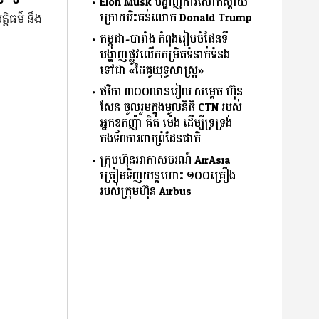
Elon Musk បង្ហាញការសោកស្ដាយ
ក្រោយរិះគន់លោក Donald Trump
្តិធម៌ នឹង
កម្ពុជា-បារាំង កំពុងរៀបចំផែនទី
បង្ហាញផ្លូវលើកកម្រិតទំនាក់ទំនង
ទៅជា «ដៃគូយុទ្ធសាស្ត្រ»
ថវិកា ៣០០លានរៀល សម្តេច ហ៊ុន
សែន ចូលរួមក្នុងមូលនិធិ CTN របស់
អ្នកឧកញ៉ា គិត ម៉េង ដើម្បីទ្រទ្រង់
កងទ័ពការពារព្រំដែនជាតិ
ក្រុមហ៊ុនអាកាសចរណ៍ AirAsia
ត្រៀមទិញយន្តហោះ ១០០គ្រឿង
របស់ក្រុមហ៊ុន Airbus