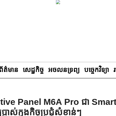
ព័ត៌មាន
សេដ្ឋកិច្ច
អចលនទ្រព្យ
បច្ចេកវិទ្យា
tive Panel M6A Pro ជា Smar
រាស់ក្នុងកិច្ចប្រជុំសំខាន់ៗ