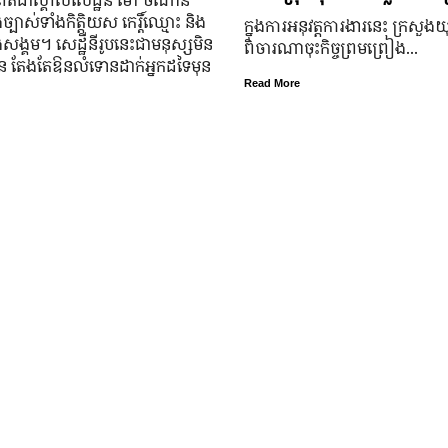
្បាស់​ទាំង​កិត្តិយស កេរ្តិ៍ឈ្មោះ និង​
ក្នុងការអនុវត្តការងារនេះ ក្រសួងយុត
ុង​សង្គម។ សេដ្ឋី​នី​រូប​នេះ​ជា​មនុស្ស​មិន​
ពិចារណាចុះកិច្ចព្រមព្រៀង...
្លួន តែងតែ​ឱនលំទោន​ដាក់​អ្នក​ដទៃ​មុន​
Read More