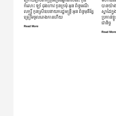
កំលោះ ឡាំ ជុងហាវ កូនក្រមុំ អូន ព័ន្ធមណី
បាន​យ៉ាង​ច
លក្ស្មី កូនស្រី​ឧបនាយករដ្ឋមន្ត្រី អូន ព័ន្ធមុនីរ័ត្ន
ស្នាដៃ​ក្ន
ត្រៀម​ចូល​រោងការ​ហើយ
ប្រកាន់​ខ
ជានិច្ច
Read More
Read More