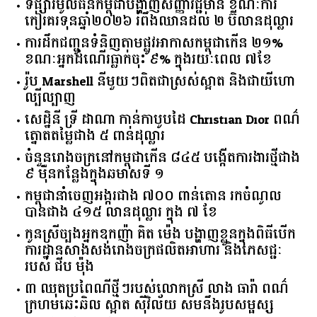
ទីផ្សារ​មូលធន​កម្ពុជា​បង្ហាញ​សញ្ញា​វិជ្ជមាន​ ​ខណៈ​ការ​
កៀរគរ​ទុន​ឆ្នាំ​២០២៦​ ​រំពឹង​ឈានដល់​ ​២​ ​ប៊ីលាន​ដុល្លារ​
ការដឹកជញ្ជូនទំនិញតាមផ្លូវអាកាសកម្ពុជាកើន ២១%
ខណៈអ្នកដំណើរធ្លាក់ចុះ ៩% ក្នុងរយៈពេល ៧ខែ
រ៉ូប Marshell នីមួយៗពិតជាស្រស់ស្អាត និងជាយីហោ
ល្បីល្បាញ
សេដ្ឋិនី ទ្រី ដាណា កាន់កាបូបដៃ Christian Dior ពណ៌
ត្នោតតម្លៃជាង ៥ ពាន់ដុល្លារ
ចំនួន​រោងចក្រ​នៅ​កម្ពុជា​កើន​ ​៨៤៥​ ​បង្កើត​ការងារ​ថ្មី​ជាង​
​៩​ ​ម៉ឺន​កន្លែង​ក្នុង​ឆមាស​ទី ​១​
កម្ពុជានាំចេញអង្ករជាង ៧០០ ពាន់តោន រកចំណូល
បានជាង ៤១៥ លានដុល្លារ ក្នុង ៧ ខែ
កូនស្រីច្បងអ្នកឧកញ៉ា គិត ម៉េង បង្ហាញខ្លួនក្នុងពិធីបើក
ការដ្ឋានសាងសង់រោងចក្រផលិតអាហារ និងភេសជ្ជៈ
របស់ ជីប ម៉ុង
៣ ឈុតប្រពៃណីថ្មីៗរបស់លោកស្រី លាង ធារ៉ា ពណ៌
ក្រហមឆេះឆិល ស្អាត ​ស៊ីវិល័យ សមនឹងរូបសម្ផស្ស