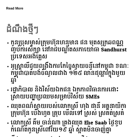
Read More
ដំណឹងថ្មីៗ
កូនប្រុសម្ចាស់ក្រុមហ៊ុនហនុមាន ផន មុតសុក្រឆពណ្ណ
ញ្ចប់ការសិក្សា នៅរាជបណ្ឌិតសភាយោធា Sandhurst
ប្រទេសអង់គ្លេស
អូស្ត្រាលី​ជួយ​ពង្រឹង​ការ​កែច្នៃ​ស្វាយចន្ទី​នៅ​កម្ពុជា​ ​ខណៈ​
កម្ពុជា​បាត់បង់​ចំណូល​ជាង​ ​១២៥​ ​លាន​ដុល្លារ​ក្នុង​មួយ​
ឆ្នាំ​
រដ្ឋាភិបាល​ ​និង​វិស័យ​ឯកជន ​ឯកភាព​វិធានការ​ដោះ
ស្រាយ​បញ្ហា​ប្រឈម​​សម្រាប់​វិស័យ​ ​SMEs​
ឈុតពណ៌ស្វាយរបស់លោកស្រី ហុង ដានី អគ្គ​នាយិកា​
ក្រុមហ៊ុន ប៉េងហួត គ្រុប មើលទៅ ស្រស់ ស្រគត់ស្រគំ
លោកស្រី គឹម ចាន់ណា គ្រងឈុត Elie Saab ថ្ងៃខួប
កំណើតកូនស្រីពៅវ័យ១៩ ឆ្នាំ ស្អាតមិនចាញ់គ្នា