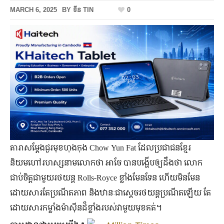
MARCH 6, 2025
BY
ទីន TIN
0
តារាសម្ដែងជួរមុខហុងកុង Chow Yun Fat ដែលប្រជាជនខ្មែរ
និយមហៅរហស្សនាមលោកថា អាចែ បានបង្ហើបឲ្យដឹងថា លោក
ជាប់ចិត្តជាមួយរថយន្ត Rolls-Royce ខ្លាំងមែនទែន ហើយមិនមែន
ដោយសារតែប្រណីតភាព និងឋានៈជាស្ដេចរថយន្តប្រណីតឡើយ តែ
ដោយសារកម្លាំងម៉ាស៊ីនដ៏ខ្លាំងរបស់វាមួយមុខគត់។