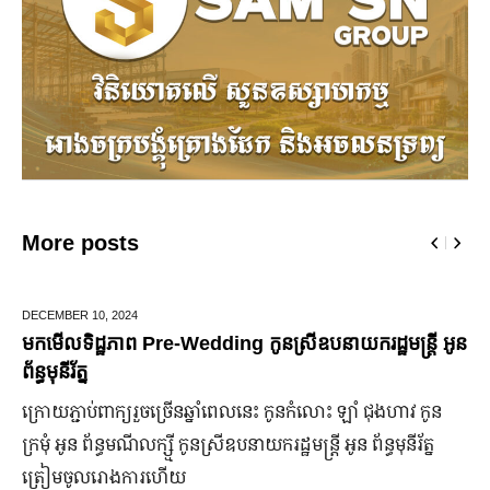
More posts
DECEMBER 10,
2024
មកមើលទិដ្ឋភាព Pre-Wedding កូនស្រីឧបនាយករដ្ឋមន្រ្តី អូន
ព័ន្ធមុនីរ័ត្ន
ក្រោយ​ភ្ជាប់​ពាក្យ​រួច​ច្រើន​ឆ្នាំ​ពេលនេះ កូនកំលោះ ឡាំ ជុងហាវ កូន
ក្រមុំ អូន ព័ន្ធមណីលក្ស្មី កូនស្រី​ឧបនាយករដ្ឋមន្ត្រី អូន ព័ន្ធមុនីរ័ត្ន
ត្រៀម​ចូល​រោងការ​ហើយ