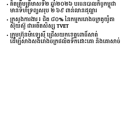
គិត​ត្រឹមត្រីមាស​ទី​២​ ​ឆ្នាំ​២០២៦​ បរធន​បាលកិច្ច​កម្ពុជា​ ​
មាន​ទំហំ​ទ្រព្យ​សរុប​ ​២.៦៩​ ​ពាន់លាន​ដុល្លារ​
ក្រសួង​ការងារ​៖ ​ជិត​ ​៨០​% ​នៃ​កម្មករ​រោងចក្រ​តូយ៉ូតា ​
ស៊ុយ​ស៊ូ ​ជា​អតីត​សិស្ស​ ​TVET​
ក្រុមហ៊ុន​ម៉ាឡេស៊ី ជ្រើសយកខេត្ដពោធិ៍សាត់
ដើម្បីសាងសង់រោងចក្រផលិតទឹកដោះគោ និងគោសាច់