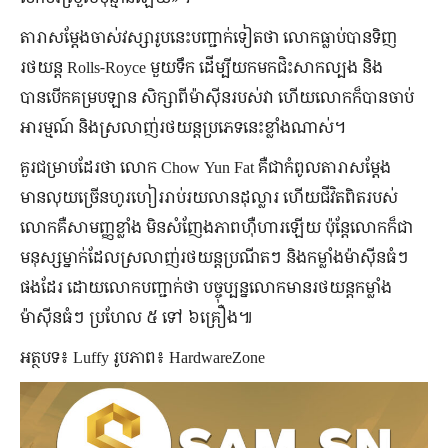
តារាសម្ដែងចាស់វស្សារូបនេះបញ្ជាក់ទៀតថា លោកធ្លាប់បានទិញ
រថយន្ត Rolls-Royce មួយទឹក ដើម្បីយកមកជិះសាកល្បង និង
បានបើកគម្របឡាន សិក្សាពីម៉ាស៊ីនរបស់វា ហើយលោកក៏បានចាប់
អារម្មណ៍ និងស្រលាញ់រថយន្តប្រភេទនេះខ្លាំងណាស់។
គួរជម្រាបដែរថា លោក Chow Yun Fat គឺជាកំពូលតារាសម្ដែង
មានលុយច្រើនហូរហៀររាប់រយលានដុល្លារ ហើយជីវិតពិតរបស់
លោកគឺសាមញ្ញខ្លាំង មិនសំញែងភាពហ៊ឺហារឡើយ ប៉ុន្តែលោកក៏ជា
មនុស្សម្នាក់ដែលស្រលាញ់រថយន្តប្រណីតៗ និងកម្លាំងម៉ាស៊ីនធំៗ
ផងដែរ ដោយលោកបញ្ជាក់ថា បច្ចុប្បន្នលោកមានរថយន្តកម្លាំង
ម៉ាស៊ីនធំៗ ប្រហែល ៥ ទៅ ៦គ្រឿង៕
អត្ថបទ៖ Luffy រូបភាព៖ HardwareZone