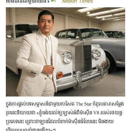
តាមដានជាមួយយើង៖
Million Times
ក្នុងការផ្ដល់បទសម្ភាសន៍ជាមួយកាសែត The Star កំពូលតារាសម្ដែង
រូបនេះនិយាយថា «ខ្ញុំចង់យល់ឲ្យច្បាស់អំពីម៉ាស៊ីន V8 របស់រថយន្ត
ប្រភេទនេះ ព្រោះថាឡានដែលបំពាក់ម៉ាស៊ីនធំបែបនេះ មិនងាយ
បើកបរស្រួលប៉ុន្មានឡើយ»។