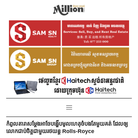
កំពូលតារាសម្ដែងអាចែបង្ហើបមូលហេតុចំបងតែមួយគត់ ដែលឲ្យ
លោកជាប់ចិត្តជាមួយរថយន្ត Rolls-Royce