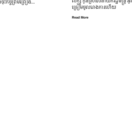
លក្ស្មី កូនស្រី​ឧបនាយករដ្ឋមន្ត្រី អូន ព
ុះកិច្ចព្រមព្រៀង...
ត្រៀម​ចូល​រោងការ​ហើយ
Read More