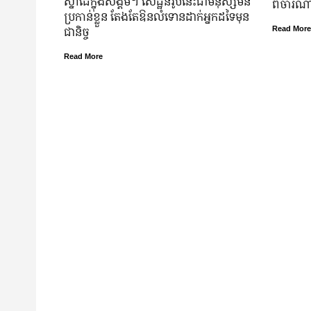
ស្នាដៃ​ក្នុង​សង្គម។ សេដ្ឋី​នី​រូប​នេះ​ជា​មនុស្ស​មិន​
ពិចារណាច
ប្រកាន់​ខ្លួន តែងតែ​ឱនលំទោន​ដាក់​អ្នក​ដទៃ​មុន​
ជានិច្ច
Read More
Read More