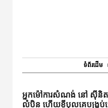
ទំព័រដើម
អ្នកម៉ៅការសំណង់ នៅ ស៊ីនិត
លំបិន ហើយខ្ចីបុលគេបង្គ្រប់ធ