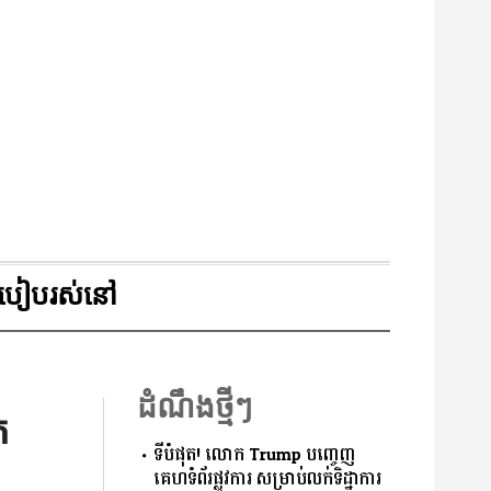
របៀបរស់នៅ
ដំណឹងថ្មីៗ
ក
ទីបំផុត! លោក Trump បញ្ចេញ
គេហទំព័រផ្លូវការ សម្រាប់លក់ទិដ្ឋាការ