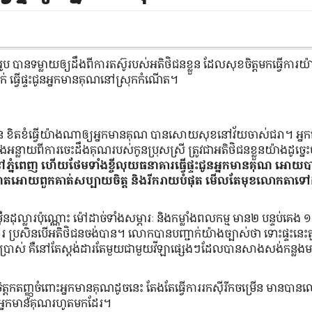
ាន​ទម្លាយ​ឲ្យ​ដឹង​ពី​ការ​តស៊ូ​របស់​អតិថិជន​ខ្លួន ដែល​សុខ​ចិត្ត​មក​ធ្វើ​ការ​
្រាក់ ធ្វើ​ផ្ទះ​ជូន​អ្នក​មាន​គុណ​នៅ​ស្រុក​កំណើត។
ន ខិតខំ​ធ្វើ​យ៉ាងណា​ឲ្យ​អ្នក​មាន​គុណ បាន​សោយសុខ​នៅ​វ័យ​ចាស់​ជរា។ អ្នក​
លាយ​ពី​ការ​ចេះ​ដឹង​គុណ​របស់​កូន​ប្រុស​ស្រី ត្រូវ​ជា​អតិថិជន​ខ្លួន​យ៉ាង​ដូច្នេះ
នំពេញ ហើយ​ថែមទាំង​ខ្ចី​លុយ​ធនាគារ​ធ្វើ​ផ្ទះ​ជូន​អ្នក​មាន​គុណ អោយ​បាន​ផ្ទះ
ំណើត​អោយ​ពួកគាត់​សប្បាយ​ចិត្ត និង​រីករាយ​បំផុត មើល​តែ​មុខ​លោកតា​ទៅ
 ម៉ឺន​ដុល្លារ​ប៉ុណ្ណោះ ម៉ៅ​ដាច់​ទាំង​សម្ភារៈ និង​កម្លាំង​ពលកម្ម មាន២ បន្ទប់គេង ១
បាន​ដែរ ប្រសិនបើ​អតិថិជន​ចង់​បាន។ លោក​បាន​បញ្ជាក់​យ៉ាង​ច្បាស់​ថា ទោះ​ផ្ទះ​នេះ
រើប្រាស់ គឺ​នៅតែ​ស្តង់ដារ​តែ​មួយ​ជាមួយ​វីឡា​ផ្សេង​ៗ​ដែល​បាន​សាងសង់​កន្លង​ម
ិត្ត​កតញ្ញូ​ចំពោះ​អ្នក​មាន​គុណ​ដូចនេះ តែងតែ​ធ្វើ​ការ​រកស៊ី​រីក​ចម្រើន មាន​បាន​
ូន​អ្នក​មាន​គុណ​រហូត​មក​ដែរ។