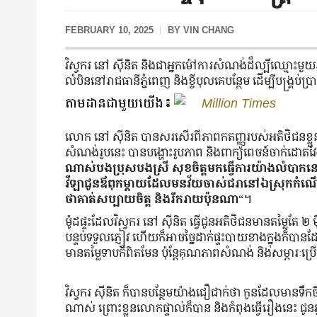
FEBRUARY 10, 2025
BY
VIN CHANG
វិស្វករ នៅ ស៊ីនិត និងជាអ្នកម៉ៅការសំណង់ដ៏ល្បីឈ្មោះមួយ​រូប​ ប
លំបិន​នៅ​រាជធានី​ភ្នំពេញ និង​ខ្ចី​បុល​គេ​បន្ថែម ដើម្បី​បង្គ្រប់​ប
តាមដានជាមួយយើង៖
Million Times
លោក នៅ ស៊ីនិត បាន​សរសើរ​ពី​ភាព​កតញ្ញូ​របស់​អតិថិជន​ខ្លួ
សំណង់​​រូប​នេះ បាន​បង្ហោះ​រូបភាព និង​ពាក្យពេចន៍​ចាក់ដោត​វែងអន្
ណាស់​បង​ប្រុស​បងស្រី សុខ​ចិត្ត​មក​ធ្វើការ​យ៉ាង​លំបាក​នៅ​ភ្
វីឡា​ជូន​ឪពុក​ម្តាយ​ដែល​មន​វ័យ​ចាស់​ជរា​នៅ​ឯ​ស្រុក​ក
ថា​គាត់​សប្បាយ​ចិត្ត និង​រីករាយ​ប៉ុនណា
“។
ម៉ូដ​ផ្ទះ​ដែល​វិស្វករ នៅ ស៊ីនិត ធ្វើ​ជូន​អតិថិជន​មាន​តម្លៃ​តែ ២
បន្ទប់​ទទួល​ភ្ញៀវ ហើយ​ក៏​អាច​ច្នៃ​ដាក់​ផ្ទះបាយ​ខាង​ក្នុង​ក៏​
មាន​តម្លៃ​ទាបក៏ពិត​មែន ប៉ុន្តែ​គុណភាព​សំណង់ និង​សម្ភារៈ​ប្
វិស្វករ ស៊ីនិត ក៏​បាន​បន្ថែម​យ៉ាង​ជឿជាក់​ថា កូន​ដែល​មាន​ទឹក​ច
ណាស់ ព្រោះ​​ខ្លួន​លោក​ផ្ទាល់​ក៏​បាន​ និង​កំពុង​ធ្វើ​រឿង​នេះ ជ