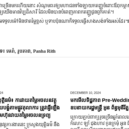
ះជាច្រើន​មក​ហើយ​នោះ ​សំណូមពរ​ឲ្យ​មហាជន​ទាំងឡាយ​កតញ្ញូ​ចំពោះ​ឪពុក​ម្ដា
វើ​ឲ្យ​យើង​មាន​វិប្បដិសារី​ ដែល​មិន​បាន​បំពេញ​ភាព​កតញ្ញូ​ជូន​ពួកគាត់។
ទទួល​ម៉ៅ​មិន​ថា​តម្លៃ​ខ្ពស់ ឬ​ទាប​ប៉ុនណា​ក៏​ទទួល​ធ្វើ​សាងសង់​ទាំងអស់​ដែរ
ទ៖ មេរ៉ា, រូបភាព, Panha Rith
24
DECEMBER 10,
2024
ត្តិធម៌៖ ការវាយតម្លៃអចលនវត្ថុ
មកមើលទិដ្ឋភាព Pre-Weddin
្ខំតាមផ្លូវតុលាការ ត្រូវធ្វើឡើង
ឧបនាយករដ្ឋមន្រ្តី អូន ព័ន្ធមុនីរ័ត្ន
មហ៊ុនវាយតម្លៃអចលនទ្រព្យ
ក្រោយ​ភ្ជាប់​ពាក្យ​រួច​ច្រើន​ឆ្នាំ​ពេល
កំលោះ ឡាំ ជុងហាវ កូនក្រមុំ អូន 
នុវត្តការងារនេះ ក្រសួងយុត្តិធម៌ នឹង