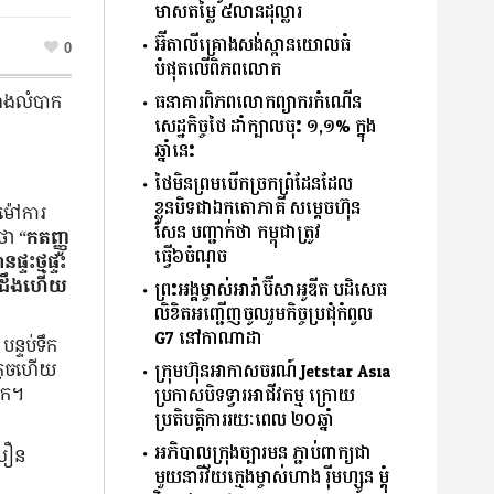
មាសតម្លៃ ៥លានដុល្លារ
អ៊ីតាលីគ្រោងសង់ស្ពានយោលធំ
0
បំផុតលើពិភពលោក
ធនាគារពិភពលោកព្យាករកំណើន
យ៉ាង​លំបាក
សេដ្ឋកិច្ចថៃ ដាំក្បាលចុះ ១,១% ក្នុង
ឆ្នាំនេះ
ថៃមិនព្រមបើកច្រកព្រំដែនដែល
ខ្លួនបិទជាឯកតោភាគី សម្តេចហ៊ុន
ម៉ៅការ​
សែន បញ្ជាក់ថា កម្ពុជាត្រូវ
​ថា “
កតញ្ញូ​
ធ្វើ៦ចំណុច
​ថ្ម​ផ្ទះ​
​ដឹង​ហើយ​
ព្រះអង្គម្ចាស់អារ៉ាប៊ីសាអូឌីត បដិសេធ
លិខិតអញ្ជើញចូលរួមកិច្ចប្រជុំកំពូល
G7 នៅកាណាដា
 បន្ទប់ទឹក
​តូច​ហើយ​
ក្រុមហ៊ុនអាកាសចរណ៍ Jetstar Asia
ក​​។
ប្រកាសបិទទ្វារអាជីវកម្ម ក្រោយ
ប្រតិបត្តិការរយៈពេល ២០ឆ្នាំ
អភិបាលក្រុងច្បារមន ភ្ជាប់ពាក្យជា
លឿន​
មួយនារីវ័យក្មេងម្ចាស់ហាង រ៉ីមហ្សូន ម្តុំ