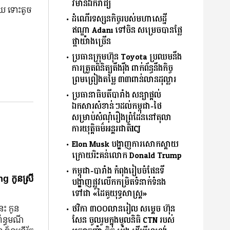
វិមានឯករាជ្យ
យ ទោះ​តូច​
ដំណើរទស្សនកិច្ចរបស់មហាសេដ្ឋី
ឥណ្ឌា Adani ទៅចិន សម្រេចបានផ្លែ
៕
ផ្កាយ៉ាងច្រើន
ប្រធានក្រុមហ៊ុន Toyota ប្រឈមនឹង
ការត្រួតពិនិត្យតឹងរ៉ឹង ពាក់ព័ន្ធនឹងកិច្ច
ព្រមព្រៀងតម្លៃ ៣៣ពាន់លានដុល្លារ
ប្រធានាធិបតីបារាំង សន្យាផ្ដល់
ឯកសារសំខាន់ៗដល់កម្ពុជា-ថៃ
សម្រាប់សំណុំរឿងព្រំដែននៅតុលា
ការយុតិ្តធម៌អន្តរជាតិICJ
Elon Musk បង្ហាញការសោកស្ដាយ
ក្រោយរិះគន់លោក Donald Trump
កម្ពុជា-បារាំង កំពុងរៀបចំផែនទី
g កូនស្រី
បង្ហាញផ្លូវលើកកម្រិតទំនាក់ទំនង
ទៅជា «ដៃគូយុទ្ធសាស្ត្រ»
ថវិកា ៣០០លានរៀល សម្តេច ហ៊ុន
នេះ កូន
សែន ចូលរួមក្នុងមូលនិធិ CTN របស់
ព័ន្ធមណី