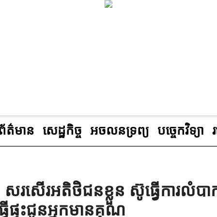
ព័ត៌មាន
សេដ្ឋកិច្ច
អចលនទ្រព្យ
បច្ចេកវិទ្យា
 សរសើរអតិថិជនខ្លួន ស៊ូធ្វើការលំបា
្វើផ្ទះជូនអ្នកមានគុណ