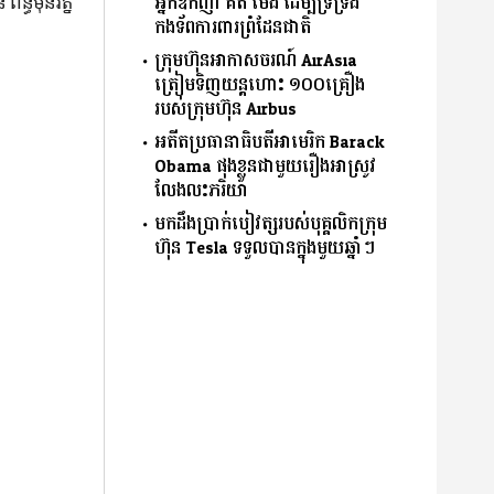
អ្នកឧកញ៉ា គិត ម៉េង ដើម្បីទ្រទ្រង់
័ន្ធមុនីរ័ត្ន
កងទ័ពការពារព្រំដែនជាតិ
ក្រុមហ៊ុនអាកាសចរណ៍ AirAsia
ត្រៀមទិញយន្តហោះ ១០០គ្រឿង
របស់ក្រុមហ៊ុន Airbus
អតីតប្រធានាធិបតីអាមេរិក Barack
Obama ផុងខ្លួនជាមួយរឿងអាស្រូវ
លែងលះភរិយា
មកដឹងប្រាក់បៀវត្សរបស់បុគ្គលិកក្រុម
ហ៊ុន Tesla ទទួលបានក្នុងមួយឆ្នាំៗ