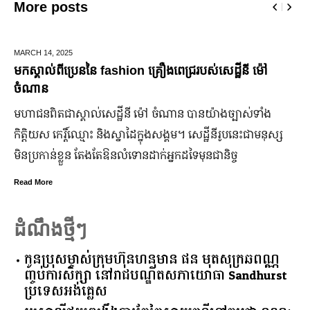
More posts
DECEMBER 28,
2025
ឆ្លងឆ្នាំសកល អាជ្ញាធររាជធានីភ្នំពេញ នឹងបើកឱ្យដំណើរការផ្លូវថ
ជើងរយៈពេល ៣ថ្ងៃ
ដើម្បីជំរុញ និងលើកកម្ពស់វិស័យទេសចរណ៍នៅរាជធានីភ្នំពេញ ឱ
្ស​
កាន់តែរស់រវើក ស្របពេលដែលពិភពលោកទាំងមូល នឹង​សាទរឆ្នាំថ
ឆ្នាំសកល ២០២៦នាពេលខាងមុននេះ រដ្ឋបាលរាជធានីភ្នំពេញ
នឹងបើកឱ្យដំណើរការជាធម្មតានូវ “ផ្លូវថ្មើរជើងចតុមុខ” រយៈពេល
៣ថ្ងៃ
Read More
ដំណឹងថ្មីៗ
កូនប្រុសម្ចាស់ក្រុមហ៊ុនហនុមាន ផន មុតសុក្រឆពណ្ណ