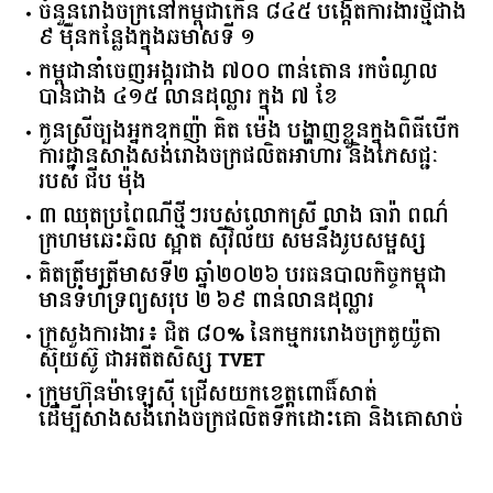
សេដ្ឋិនី ទ្រី ដាណា កាន់កាបូបដៃ Christian Dior ពណ៌
ត្នោតតម្លៃជាង ៥ ពាន់ដុល្លារ
ចំនួន​រោងចក្រ​នៅ​កម្ពុជា​កើន​ ​៨៤៥​ ​បង្កើត​ការងារ​ថ្មី​ជាង​
​៩​ ​ម៉ឺន​កន្លែង​ក្នុង​ឆមាស​ទី ​១​
កម្ពុជានាំចេញអង្ករជាង ៧០០ ពាន់តោន រកចំណូល
បានជាង ៤១៥ លានដុល្លារ ក្នុង ៧ ខែ
កូនស្រីច្បងអ្នកឧកញ៉ា គិត ម៉េង បង្ហាញខ្លួនក្នុងពិធីបើក
ការដ្ឋានសាងសង់រោងចក្រផលិតអាហារ និងភេសជ្ជៈ
របស់ ជីប ម៉ុង
៣ ឈុតប្រពៃណីថ្មីៗរបស់លោកស្រី លាង ធារ៉ា ពណ៌
ក្រហមឆេះឆិល ស្អាត ​ស៊ីវិល័យ សមនឹងរូបសម្ផស្ស
គិត​ត្រឹមត្រីមាស​ទី​២​ ​ឆ្នាំ​២០២៦​ បរធន​បាលកិច្ច​កម្ពុជា​ ​
មាន​ទំហំ​ទ្រព្យ​សរុប​ ​២.៦៩​ ​ពាន់លាន​ដុល្លារ​
ក្រសួង​ការងារ​៖ ​ជិត​ ​៨០​% ​នៃ​កម្មករ​រោងចក្រ​តូយ៉ូតា ​
ស៊ុយ​ស៊ូ ​ជា​អតីត​សិស្ស​ ​TVET​
ក្រុមហ៊ុន​ម៉ាឡេស៊ី ជ្រើសយកខេត្ដពោធិ៍សាត់
ដើម្បីសាងសង់រោងចក្រផលិតទឹកដោះគោ និងគោសាច់