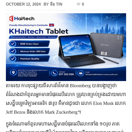
OCTOBER 12, 2024
BY
ទីន TIN
0
តាមរយៈការចុះផ្សាយពីសារព័ត៌មាន Bloomberg បានបង្ហាញថា
តំណែងជាកំពូលអ្នកមានបំផុតលើលោក ត្រូវបានគ្រប់គ្រងដោយមហា
សេដ្ឋីបច្ចេកវិទ្យាអាមេរិក ៣រូប គឺមានដូចជា លោក Elon Musk លោក
Jeff Bezos និងលោក Mark Zuckerberg។
ក្នុងចំណោមកំពូលមហាសេដ្ឋីមានបំផុតលើលោកទាំង ១០រូប ភាគ