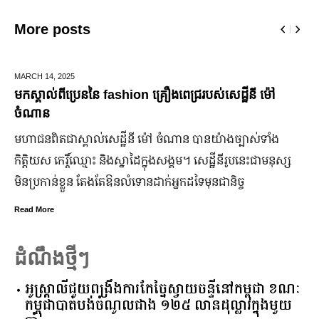
More posts
DECEMBER 28,
2025
ងពេជ្ររបស់សេដ្ឋីនី ម៉ៅ
ឆ្លងឆ្នាំសកល អាជ្ញាធររាជធានីភ្នំពេ
ជើងរយៈពេល ៣ថ្ងៃ
ំណាន បាន​យ៉ាង​ច្បាស់​ទាំង​
ដើម្បីជំរុញ និងលើកកម្ពស់វិស័យទេស
ង្គម។ សេដ្ឋី​នី​រូប​នេះ​ជា​មនុស្ស​
កាន់តែរស់រវើក ស្របពេលដែលពិភពលោក
្នក​ដទៃ​មុន​ជានិច្ច
ឆ្នាំសកល ២០២៦នាពេលខាងមុននេះ រ
នឹងបើកឱ្យដំណើរការជាធម្មតានូវ “ផ្ល
៣ថ្ងៃ
Read More
ដំណឹងថ្មីៗ
អូស្ត្រាលី​ជួយ​ពង្រឹង​ការ​កែច្នៃ​ស្វាយចន្ទី​នៅ​កម្ពុជា​ ​ខណៈ​