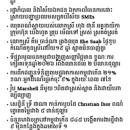
កម្ពុជា​បាត់បង់​ចំណូល​ជាង​ ​១២៥​ ​លាន​ដុល្លារ​ក្នុង​មួយ​
ឆ្នាំ​
រដ្ឋាភិបាល​ ​និង​វិស័យ​ឯកជន ​ឯកភាព​វិធានការ​ដោះ
ស្រាយ​បញ្ហា​ប្រឈម​​សម្រាប់​វិស័យ​ ​SMEs​
ឈុតពណ៌ស្វាយរបស់លោកស្រី ហុង ដានី អគ្គ​នាយិកា​
ក្រុមហ៊ុន ប៉េងហួត គ្រុប មើលទៅ ស្រស់ ស្រគត់ស្រគំ
លោកស្រី គឹម ចាន់ណា គ្រងឈុត Elie Saab ថ្ងៃខួប
កំណើតកូនស្រីពៅវ័យ១៩ ឆ្នាំ ស្អាតមិនចាញ់គ្នា
ទីផ្សារ​មូលធន​កម្ពុជា​បង្ហាញ​សញ្ញា​វិជ្ជមាន​ ​ខណៈ​ការ​
កៀរគរ​ទុន​ឆ្នាំ​២០២៦​ ​រំពឹង​ឈានដល់​ ​២​ ​ប៊ីលាន​ដុល្លារ​
ការដឹកជញ្ជូនទំនិញតាមផ្លូវអាកាសកម្ពុជាកើន ២១%
ខណៈអ្នកដំណើរធ្លាក់ចុះ ៩% ក្នុងរយៈពេល ៧ខែ
រ៉ូប Marshell នីមួយៗពិតជាស្រស់ស្អាត និងជាយីហោ
ល្បីល្បាញ
សេដ្ឋិនី ទ្រី ដាណា កាន់កាបូបដៃ Christian Dior ពណ៌
ត្នោតតម្លៃជាង ៥ ពាន់ដុល្លារ
ចំនួន​រោងចក្រ​នៅ​កម្ពុជា​កើន​ ​៨៤៥​ ​បង្កើត​ការងារ​ថ្មី​ជាង​