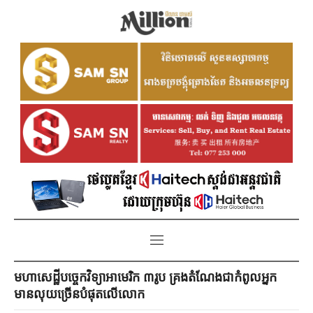
មហាសេដ្ឋីបច្ចេកវិទ្យាអាមេរិក ៣រូប គ្រងតំណែងជាកំពូលអ្នក
មានលុយច្រើនបំផុតលើលោក