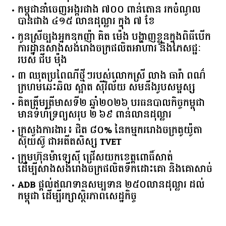
​៩​ ​ម៉ឺន​កន្លែង​ក្នុង​ឆមាស​ទី ​១​
កម្ពុជានាំចេញអង្ករជាង ៧០០ ពាន់តោន រកចំណូល
បានជាង ៤១៥ លានដុល្លារ ក្នុង ៧ ខែ
កូនស្រីច្បងអ្នកឧកញ៉ា គិត ម៉េង បង្ហាញខ្លួនក្នុងពិធីបើក
ការដ្ឋានសាងសង់រោងចក្រផលិតអាហារ និងភេសជ្ជៈ
របស់ ជីប ម៉ុង
៣ ឈុតប្រពៃណីថ្មីៗរបស់លោកស្រី លាង ធារ៉ា ពណ៌
ក្រហមឆេះឆិល ស្អាត ​ស៊ីវិល័យ សមនឹងរូបសម្ផស្ស
គិត​ត្រឹមត្រីមាស​ទី​២​ ​ឆ្នាំ​២០២៦​ បរធន​បាលកិច្ច​កម្ពុជា​ ​
មាន​ទំហំ​ទ្រព្យ​សរុប​ ​២.៦៩​ ​ពាន់លាន​ដុល្លារ​
ក្រសួង​ការងារ​៖ ​ជិត​ ​៨០​% ​នៃ​កម្មករ​រោងចក្រ​តូយ៉ូតា ​
ស៊ុយ​ស៊ូ ​ជា​អតីត​សិស្ស​ ​TVET​
ក្រុមហ៊ុន​ម៉ាឡេស៊ី ជ្រើសយកខេត្ដពោធិ៍សាត់
ដើម្បីសាងសង់រោងចក្រផលិតទឹកដោះគោ និងគោសាច់
ADB ផ្តល់ឥណទានសម្បទាន ២៥០លានដុល្លារ ដល់
កម្ពុជា ដើម្បីរក្សាស្ថិរភាពសេដ្ឋកិច្ច