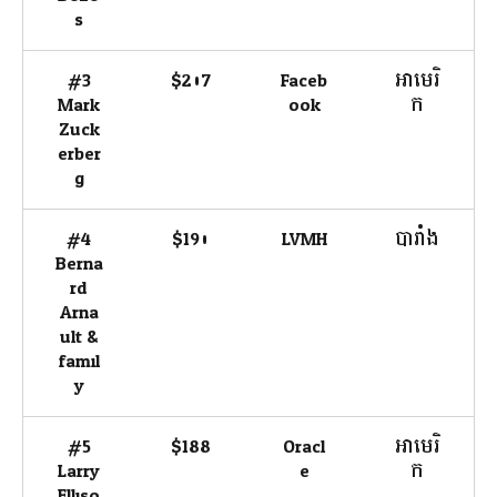
s
#3
$207
Faceb
អាមេរិ
Mark
ook
ក
Zuck
erber
g
#4
$190
LVMH
បារាំង
Berna
rd
Arna
ult &
famil
y
#5
$188
Oracl
អាមេរិ
Larry
e
ក
Elliso