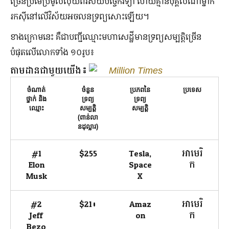
ច្រើនប្រមែប្រមូលលុយពីវិស័យបច្ចេកវិទ្យា ហើយគ្មានបុគ្គលណាម្នាក់
រកស៊ីនៅលើវិស័យអចលនទ្រព្យសោះឡើយ។
ខាងក្រោមនេះ គឺជាបញ្ជីឈ្មោះមហាសេដ្ឋីមានទ្រព្យសម្បត្តិច្រើន
បំផុតលើលោកទាំង ១០រូប៖
តាមដានជាមួយយើង៖
Million Times
ចំណាត់
ចំនួន
ប្រភពនៃ
ប្រទេស
ថ្នាក់ និង
ទ្រព្យ
ទ្រព្យ
ឈ្មោះ
សម្បត្តិ
សម្បត្តិ
(ពាន់លា
នដុល្លារ)
#1
$255
Tesla,
អាមេរិ
Elon
Space
ក
Musk
X
#2
$210
Amaz
អាមេរិ
Jeff
on
ក
Bezo