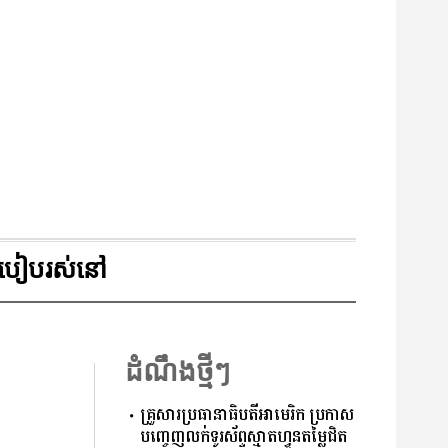
របៀបរស់នៅ
ដំណឹងថ្មីៗ
គ្រួសារប្រធានាធិបតីអាមេរិក ប្រកាស
បញ្ចេញលក់ទូរស័ព្ទស្មាតហ្វូនតម្លៃជិត