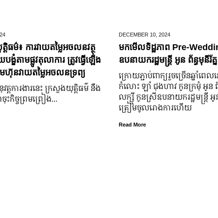
24
DECEMBER 10,
2024
ត្តិធម៌៖ ការវាយតម្លៃអចលនវត្ថុ
មកមើលទិដ្ឋភាព Pre-Weddin
្ខំតាមផ្លូវតុលាការ ត្រូវធ្វើឡើង
ឧបនាយករដ្ឋមន្រ្តី អូន ព័ន្ធមុនីរ័ត្ន
មហ៊ុនវាយតម្លៃអចលនទ្រព្យ
ក្រោយ​ភ្ជាប់​ពាក្យ​រួច​ច្រើន​ឆ្នាំ​ពេល
កំលោះ ឡាំ ជុងហាវ កូនក្រមុំ អូន 
នុវត្តការងារនេះ ក្រសួងយុត្តិធម៌ នឹង
លក្ស្មី កូនស្រី​ឧបនាយករដ្ឋមន្ត្រី អូន ព
ុះកិច្ចព្រមព្រៀង...
ត្រៀម​ចូល​រោងការ​ហើយ
Read More