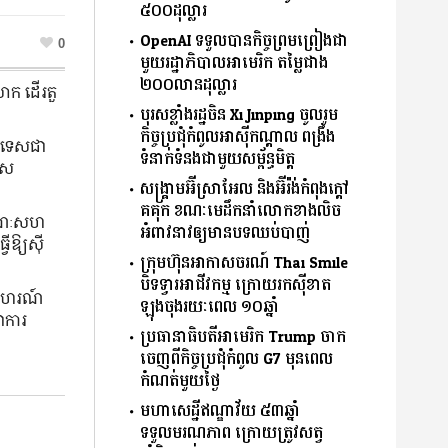
៥០០ដុល្លារ
OpenAI ទទួលបានកិច្ចព្រមព្រៀងជា
0
មួយរដ្ឋាភិបាលអាមេរិក តម្លៃជាង
២០០លានដុល្លារ
លោក ដើរតួ
បុរសខ្លាំងរដ្ឋចិន Xi Jinping ចូលរួម
កិច្ចប្រជុំកំពូលអាស៊ីកណ្ដាល ពង្រឹង
្រទេសជា
ទំនាក់ទំនងជាមួយសម្ព័ន្ធមិត្ត
រាស
សង្គ្រាមអ៊ីស្រាអែល និងអ៊ីរ៉ង់កំពុងក្ដៅ
គគុក ខណៈមេដឹកនាំលោកខាងលិច
សារណៈសហ
អំពាវនាវឲ្យមានបទឈប់បាញ់
ើឱ្យស៊ី
ក្រុមហ៊ុនអាកាសចរណ៍ Thai Smile
បិទទ្វារអាជីវកម្ម ក្រោយរកស៊ីខាត
ឧទាហរណ៍
ឡុងចុងរយៈពេល ១០ឆ្នាំ
ាការ
ប្រធានាធិបតីអាមេរិក Trump ចាក
ចេញពីកិច្ចប្រជុំកំពូល G7 មុនពេល
កំណត់មួយថ្ងៃ
មហាសេដ្ឋីឥណ្ឌាវ័យ ៥៣ឆ្នាំ
ទទួលមរណភាព ក្រោយត្រូវសត្វ