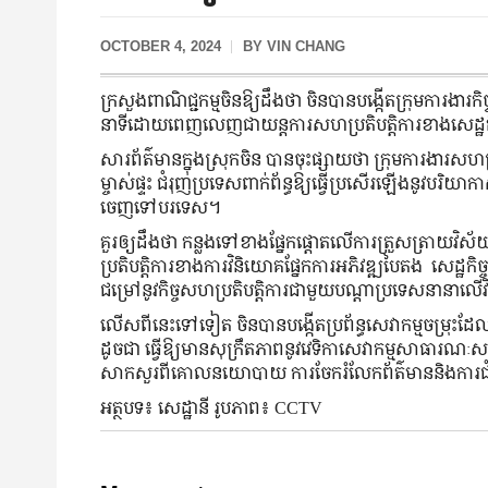
OCTOBER 4, 2024
BY
VIN CHANG
ក្រសួងពាណិជ្ជកម្មចិនឱ្យដឹងថា ចិនបានបង្កើតក្រុមការង
នាទីដោយពេញលេញជាយន្តការសហប្រតិបត្តិការខាងសេដ្ឋកិច្ច
សារព័ត៌មានក្នុងស្រុកចិន បានចុះផ្សាយថា ក្រុមការងារសហប
ម្ចាស់ផ្ទះ ជំរុញប្រទេសពាក់ព័ន្ធឱ្យធ្វើប្រសើរឡើងនូវប
ចេញទៅបរទេស។
គួរឲ្យដឹងថា កន្លងទៅខាងផ្នែកផ្តោតលើការត្រួសត្រាយវិ
ប្រតិបត្តិការខាងការវិនិយោគផ្នែកការអភិវឌ្ឍបៃតង សេដ្ឋកិ
ជម្រៅនូវកិច្ចសហប្រតិបត្តិការជាមួយបណ្តាប្រទេសនានាលើ
លើសពីនេះទៅទៀត ចិនបានបង្កើតប្រព័ន្ធសេវាកម្មចម្រុះដែ
ដូចជា ធ្វើឱ្យមានសុក្រឹតភាពនូវវេទិកាសេវាកម្មសាធារណ
សាកសួរពីគោលនយោបាយ ការចែករំលែកព័ត៌មាននិងការជំ
អត្ថបទ៖ សេដ្ឋានី រូបភាព៖ CCTV