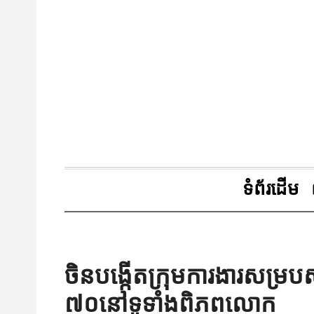
ទំព័រដើម
ចិនបង្កើតក្រុមការងារសម្
៧០នៅទូទាំងពិភពលោក