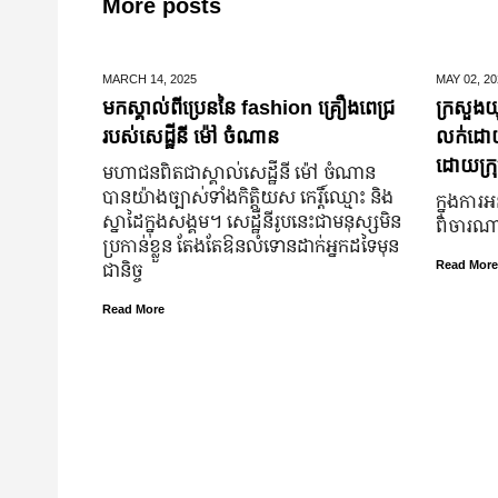
More posts
MARCH 14,
2025
MAY 02,
20
មកស្គាល់ពីប្រេននៃ​ fashion គ្រឿងពេជ្រ
ក្រសួងយុ
របស់សេដ្ឋីនី ម៉ៅ ចំណាន
លក់ដោយបង
ដោយក្រុ
មហាជន​ពិតជា​ស្គាល់​សេដ្ឋី​នី ម៉ៅ ចំណាន
បាន​យ៉ាង​ច្បាស់​ទាំង​កិត្តិយស កេរ្តិ៍ឈ្មោះ និង​
ក្នុងការអ
ស្នាដៃ​ក្នុង​សង្គម។ សេដ្ឋី​នី​រូប​នេះ​ជា​មនុស្ស​មិន​
ពិចារណាច
ប្រកាន់​ខ្លួន តែងតែ​ឱនលំទោន​ដាក់​អ្នក​ដទៃ​មុន​
ជានិច្ច
Read More
Read More