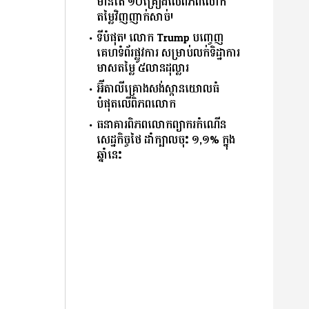
មានតែ ១០គ្រឿងលើពិភពលោក
តម្លៃវិញញាក់សាច់!
ទីបំផុត! លោក Trump បញ្ចេញ
គេហទំព័រផ្លូវការ សម្រាប់លក់ទិដ្ឋាការ
មាសតម្លៃ ៥លានដុល្លារ
អ៊ីតាលីគ្រោងសង់ស្ពានយោលធំ
បំផុតលើពិភពលោក
ធនាគារពិភពលោកព្យាករកំណើន
សេដ្ឋកិច្ចថៃ ដាំក្បាលចុះ ១,១% ក្នុង
ឆ្នាំនេះ