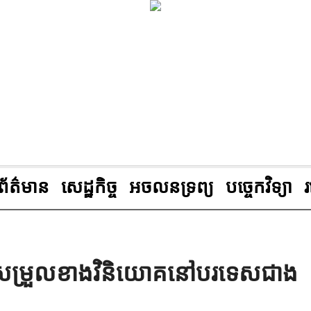
ព័ត៌មាន
សេដ្ឋកិច្ច
អចលនទ្រព្យ
បច្ចេកវិទ្យា
របសម្រួលខាងវិនិយោគនៅបរទេសជាង