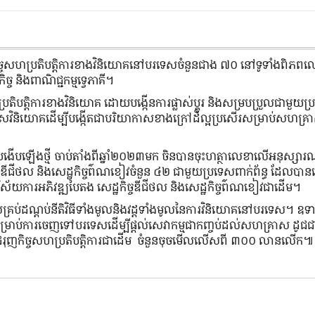
ារកិច្ចសហប្រតិបត្តិការខាងវិនិយោគនៅបរទេសចំនួនជាង ៧០ នៅទូទាំងពិភព
 និងពាណិជ្ជកម្មទ្វេភាគី។
្រតិបត្តិការខាងវិនិយោគ ដោយបង្កើនការផ្លាស់ប្តូរ និងសម្របប្រួលជាមួយប
រិយាកាសវិនិយោគដើម្បីបង្កើតជាបរិយាកាសខាងក្រៅដ៏ល្អប្រសើរសម្រាប់សហគ្
ស័យងើបឡើងថ្មី ចាប់តាំងពីឆ្នាំ២០២៣មក ចិនបានចុះហត្ថាលេខាលើអនុស្
ច្ចឌីជីថល និងសេដ្ឋកិច្ចព៌ណខៀវចំនួន ៤២ ជាមួយប្រទេសពាក់ព័ន្ធ ដែលបានធ្វ
វិស័យការអភិវឌ្ឍបៃតង សេដ្ឋកិច្ចឌីជីថល និងសេដ្ឋកិច្ចព៌ណខៀវជាដើម។
លគ្រប់ដណ្តប់នីតិវិធីទាំងមូលនិងវដ្តទាំងមូលនៃការវិនិយោគនៅបរទេស។ 
ៈសម្រាប់ការចេញទៅបរទេសដើម្បីផ្តល់សេវាកម្មជាកញ្ចប់ដល់សហគ្រាស ដូជជ
រុញកិច្ចសហប្រតិបត្តិការជាដើម ចំនួនចុចមើលលើសពី ៣០០ លានលើក៕