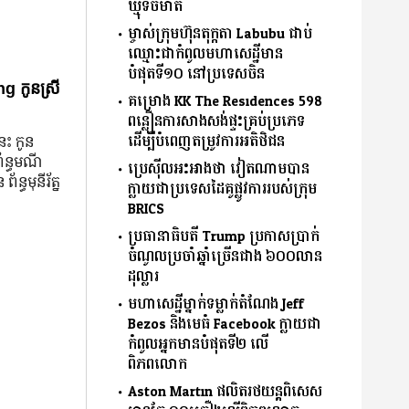
ឃ្មុំទិចមាត់
ម្ចាស់ក្រុមហ៊ុនតុក្កតា Labubu ជាប់
ឈ្មោះជាកំពូលមហាសេដ្ឋីមាន
បំផុតទី១០ នៅប្រទេសចិន
g កូនស្រី
គម្រោង KK The Residences 598
ពន្លឿនការសាងសង់ផ្ទះគ្រប់ប្រភេទ
ដើម្បីបំពេញតម្រូវការអតិថិជន
នេះ កូន
ព័ន្ធមណី
ប្រេស៊ីលអះអាងថា វៀតណាមបាន
័ន្ធមុនីរ័ត្ន
ក្លាយជាប្រទេសដៃគូផ្លូវការរបស់ក្រុម
BRICS
ប្រធានាធិបតី Trump ប្រកាសប្រាក់
ចំណូលប្រចាំឆ្នាំច្រើនជាង ៦០០លាន
ដុល្លារ
មហាសេដ្ឋីម្នាក់ទម្លាក់តំណែង Jeff
Bezos និងមេធំ Facebook ក្លាយជា
កំពូលអ្នកមានបំផុតទី២ លើ
ពិភពលោក
Aston Martin ផលិតរថយន្តពិសេស