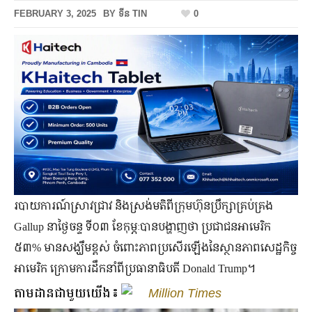
FEBRUARY 3, 2025
BY
ទីន TIN
0
របាយការណ៍ស្រាវជ្រាវ និងស្រង់មតិពីក្រុមហ៊ុនប្រឹក្សាគ្រប់គ្រង
Gallup នាថ្ងៃចន្ទ ទី០៣ ខែកុម្ភៈបានបង្ហាញថា ប្រជាជនអាមេរិក
៥៣% មានសង្ឃឹមខ្ពស់ ចំពោះភាពប្រសើរឡើងនៃស្ថានភាពសេដ្ឋកិច្ច
អាមេរិក ក្រោមការដឹកនាំពីប្រធានាធិបតី Donald Trump។
តាមដានជាមួយយើង៖
Million Times