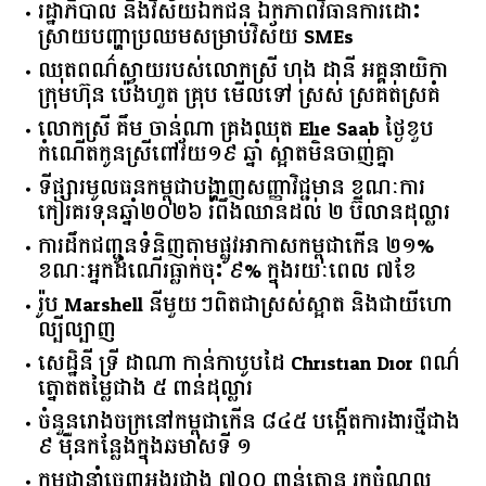
រដ្ឋាភិបាល​ ​និង​វិស័យ​ឯកជន ​ឯកភាព​វិធានការ​ដោះ
ស្រាយ​បញ្ហា​ប្រឈម​​សម្រាប់​វិស័យ​ ​SMEs​
ឈុតពណ៌ស្វាយរបស់លោកស្រី ហុង ដានី អគ្គ​នាយិកា​
ក្រុមហ៊ុន ប៉េងហួត គ្រុប មើលទៅ ស្រស់ ស្រគត់ស្រគំ
លោកស្រី គឹម ចាន់ណា គ្រងឈុត Elie Saab ថ្ងៃខួប
កំណើតកូនស្រីពៅវ័យ១៩ ឆ្នាំ ស្អាតមិនចាញ់គ្នា
ទីផ្សារ​មូលធន​កម្ពុជា​បង្ហាញ​សញ្ញា​វិជ្ជមាន​ ​ខណៈ​ការ​
កៀរគរ​ទុន​ឆ្នាំ​២០២៦​ ​រំពឹង​ឈានដល់​ ​២​ ​ប៊ីលាន​ដុល្លារ​
ការដឹកជញ្ជូនទំនិញតាមផ្លូវអាកាសកម្ពុជាកើន ២១%
ខណៈអ្នកដំណើរធ្លាក់ចុះ ៩% ក្នុងរយៈពេល ៧ខែ
រ៉ូប Marshell នីមួយៗពិតជាស្រស់ស្អាត និងជាយីហោ
ល្បីល្បាញ
សេដ្ឋិនី ទ្រី ដាណា កាន់កាបូបដៃ Christian Dior ពណ៌
ត្នោតតម្លៃជាង ៥ ពាន់ដុល្លារ
ចំនួន​រោងចក្រ​នៅ​កម្ពុជា​កើន​ ​៨៤៥​ ​បង្កើត​ការងារ​ថ្មី​ជាង​
​៩​ ​ម៉ឺន​កន្លែង​ក្នុង​ឆមាស​ទី ​១​