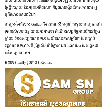
នយោបាយរបស់លោក Trump នឹងជួយសម្រួលដល់ការកាត់បន្ថយ
ថ្លៃខ្ចីបំណុល និងអត្រាអតិផរណា ក៏ដូចជាបង្កើនឱកាសការងារឲ្យ
ច្រើនជាងមុនផងដែរ។
ការស្រង់មតិរបស់ Gallup គឺមានភាពស៊ីសង្វាក់ ជាមួយការព្យាករណ៍
ទុករបស់សហព័ន្ធ ដោយអះអាងថា កំណើនសេដ្ឋកិច្ចអាមេរិកនៅក្នុង
ឆ្នាំនេះ ទំនងសម្រេចបាន ២,១% យឺតជាងកាលឆ្នាំទៅ ដែលធ្លាប់
ទទួលបាន ២,៨% ក៏ប៉ុន្តែលើសពីនិន្នាការរយៈពេលវែង ដែលពួកគេ
ចង់សម្រេចបាន៕
អត្ថបទ៖ Luffy រូបភាព៖ Reuters