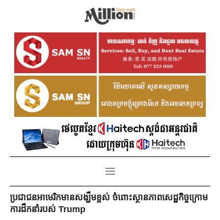
ប្រជាជនអាមេរិកមានសង្ឃឹមខ្ពស់ ចំពោះស្ថានភាពសេដ្ឋកិច្ចក្រោម
ការដឹកនាំរបស់ Trump