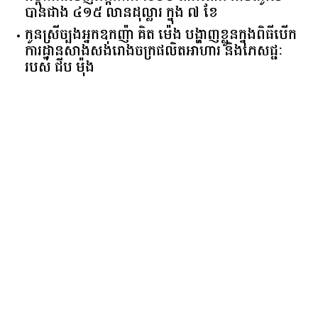
កម្ពុជានាំចេញអង្ករជាង ៧០០ ពាន់តោន រកចំណូល
បានជាង ៤១៥ លានដុល្លារ ក្នុង ៧ ខែ
កូនស្រីច្បងអ្នកឧកញ៉ា គិត ម៉េង បង្ហាញខ្លួនក្នុងពិធីបើក
ការដ្ឋានសាងសង់រោងចក្រផលិតអាហារ និងភេសជ្ជៈ
របស់ ជីប ម៉ុង