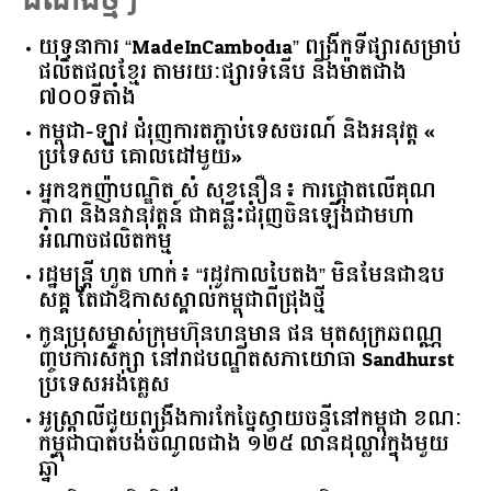
ដំណឹងថ្មីៗ
យុទ្ធនាការ “MadeInCambodia” ពង្រីកទីផ្សារសម្រាប់
ផលិតផលខ្មែរ តាមរយៈផ្សារទំនើប និងម៉ាតជាង
៧០០ទីតាំង
កម្ពុជា​-​ឡាវ ​ជំរុញ​ការ​តភ្ជាប់​ទេសចរណ៍​ ​និង​អនុវត្ត​ ​«​
ប្រទេស​បី ​គោលដៅ​មួយ​»
អ្នកឧកញ៉ាបណ្ឌិត សំ សុខនឿន៖ ការផ្តោតលើគុណ
ភាព និងនវានុវត្តន៍ ជាគន្លឹះជំរុញចិនឡើងជាមហា
អំណាចផលិតកម្ម
រដ្ឋមន្ត្រី ហួត ហាក់៖ “រដូវកាលបៃតង” មិនមែនជាឧប
សគ្គ តែជាឱកាសស្គាល់កម្ពុជាពីជ្រុងថ្មី
កូនប្រុសម្ចាស់ក្រុមហ៊ុនហនុមាន ផន មុតសុក្រឆពណ្ណ
ញ្ចប់ការសិក្សា នៅរាជបណ្ឌិតសភាយោធា Sandhurst
ប្រទេសអង់គ្លេស
អូស្ត្រាលី​ជួយ​ពង្រឹង​ការ​កែច្នៃ​ស្វាយចន្ទី​នៅ​កម្ពុជា​ ​ខណៈ​
កម្ពុជា​បាត់បង់​ចំណូល​ជាង​ ​១២៥​ ​លាន​ដុល្លារ​ក្នុង​មួយ​
ឆ្នាំ​