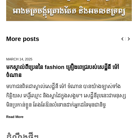
More posts
 14,
2025
DECEMBE
ាល់ពីប្រេននៃ​ fashion គ្រឿងពេជ្ររបស់សេដ្ឋីនី ម៉ៅ
ឆ្លងឆ្ន
ាន
ជើងរយៈ
ពិតជា​ស្គាល់​សេដ្ឋី​នី ម៉ៅ ចំណាន បាន​យ៉ាង​ច្បាស់​ទាំង​
ដើម្បីជ
ស កេរ្តិ៍ឈ្មោះ និង​ស្នាដៃ​ក្នុង​សង្គម។ សេដ្ឋី​នី​រូប​នេះ​ជា​មនុស្ស​
កាន់តែ
កាន់​ខ្លួន តែងតែ​ឱនលំទោន​ដាក់​អ្នក​ដទៃ​មុន​ជានិច្ច
ឆ្នាំស
នឹងបើកឱ
ore
៣ថ្ងៃ
Read Mor