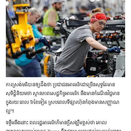
ការស្រង់មតិបានឲ្យដឹងថា ប្រជាជនអាមេរិកជាច្រើនសុទ្ធតែមាន
សុទិដ្ឋិនិយមថា ស្ថានភាពសេដ្ឋកិច្ចអាមេរិក នឹងមានកំណើនវិជ្ជមាន
ក្នុងរយៈពេល ៦ខែទៀត ស្របពេលទីផ្សារហ៊ុនកំពុងមានសញ្ញាណ
ល្អ។
ទន្ទឹមនឹងនោះ ពលរដ្ឋអាមេរិកក៏មានក្ដីសង្ឃឹមខ្ពស់ថា គោល