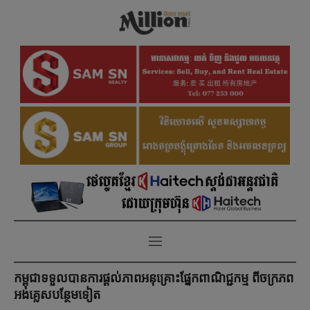
កម្ពុជាទទួល​បានការផ្ដល់ភាពអនុគ្រោះផ្នែកពាណិជ្ជកម្ម ពីចក្រភព
អង់គ្លេសបន្ថែមទៀត