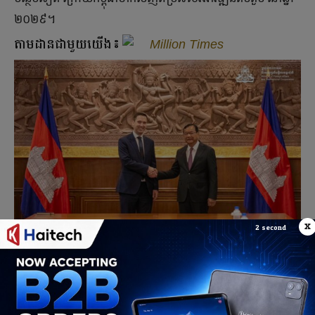
២០២៩។
តាមដានជាមួយយើង៖
Million Times
x
1
second...
ការ​បន្ត​ផ្ដល់​ភាព​អនុគ្រោះ​ផ្នែក​ពាណិជ្ជកម្ម​នេះ ត្រូវ​បាន​ភាគី​អង់គ្លេស​
បញ្ជាក់ថា គឺ​ដើម្បី​ជួយ​ធានា​ឲ្យ​មាន​ការ​ផ្លាស់ប្ដូរ​សេដ្ឋកិច្ច​របស់​កម្ពុជា​
ទៅ​ដោយ​រលូន។