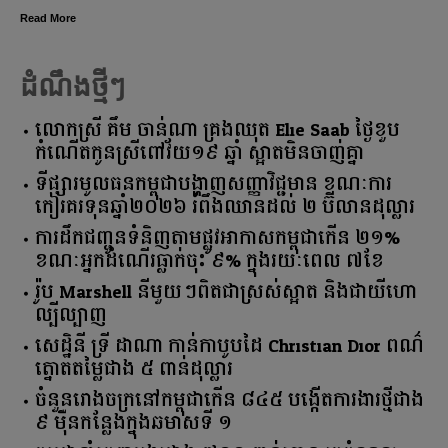
Read More
ដំណឹងថ្មីៗ
លោកស្រី គឹម ចាន់ណា គ្រងឈុត Elie Saab ថ្ងៃខួប
កំណើតកូនស្រីពៅវ័យ១៩ ឆ្នាំ ស្អាតមិនចាញ់គ្នា
ទីផ្សារ​មូលធន​កម្ពុជា​បង្ហាញ​សញ្ញា​វិជ្ជមាន​ ​ខណៈ​ការ​
កៀរគរ​ទុន​ឆ្នាំ​២០២៦​ ​រំពឹង​ឈានដល់​ ​២​ ​ប៊ីលាន​ដុល្លារ​
ការដឹកជញ្ជូនទំនិញតាមផ្លូវអាកាសកម្ពុជាកើន ២១%
ខណៈអ្នកដំណើរធ្លាក់ចុះ ៩% ក្នុងរយៈពេល ៧ខែ
រ៉ូប Marshell នីមួយៗពិតជាស្រស់ស្អាត និងជាយីហោ
ល្បីល្បាញ
សេដ្ឋិនី ទ្រី ដាណា កាន់កាបូបដៃ Christian Dior ពណ៌
ត្នោតតម្លៃជាង ៥ ពាន់ដុល្លារ
ចំនួន​រោងចក្រ​នៅ​កម្ពុជា​កើន​ ​៨៤៥​ ​បង្កើត​ការងារ​ថ្មី​ជាង​
​៩​ ​ម៉ឺន​កន្លែង​ក្នុង​ឆមាស​ទី ​១​