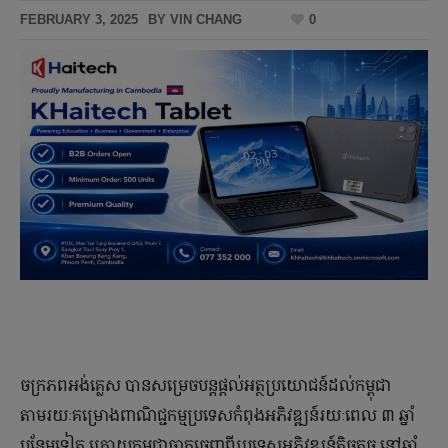
FEBRUARY 3, 2025
BY
VIN CHANG
0
ចក្រភពអង់គ្លេស បាន​សម្រេច​បន្ត​ផ្ដល់​អត្ថ​ប្រយោជន៍​ដល់​កម្ពុជា
តាមរយៈ​គម្រោង​ពាណិជ្ជកម្ម​ប្រទេស​កំពុង​អភិវឌ្ឍន៍​រយៈពេល ៣ ឆ្នាំ​
បន្ថែម​ទៀត ក្រោយ​កម្ពុជា​ចាកចេញ​ពី​ប្រទេស​អភិវឌ្ឍន៍​តិចតួច នៅ​ឆ្នាំ