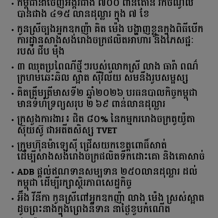
កម្ពុជានាំចេញអង្ករជាង ៧០០ ពាន់តោន រកចំណូល
បានជាង ៤១៥ លានដុល្លារ ក្នុង ៧ ខែ
កូនស្រីច្បងអ្នកឧកញ៉ា គិត ម៉េង បង្ហាញខ្លួនក្នុងពិធីបើក
ការដ្ឋានសាងសង់រោងចក្រផលិតអាហារ និងភេសជ្ជៈ
របស់ ជីប ម៉ុង
៣ ឈុតប្រពៃណីថ្មីៗរបស់លោកស្រី លាង ធារ៉ា ពណ៌
ក្រហមឆេះឆិល ស្អាត ​ស៊ីវិល័យ សមនឹងរូបសម្ផស្ស
គិត​ត្រឹមត្រីមាស​ទី​២​ ​ឆ្នាំ​២០២៦​ បរធន​បាលកិច្ច​កម្ពុជា​ ​
មាន​ទំហំ​ទ្រព្យ​សរុប​ ​២.៦៩​ ​ពាន់លាន​ដុល្លារ​
ក្រសួង​ការងារ​៖ ​ជិត​ ​៨០​% ​នៃ​កម្មករ​រោងចក្រ​តូយ៉ូតា ​
ស៊ុយ​ស៊ូ ​ជា​អតីត​សិស្ស​ ​TVET​
ក្រុមហ៊ុន​ម៉ាឡេស៊ី ជ្រើសយកខេត្ដពោធិ៍សាត់
ដើម្បីសាងសង់រោងចក្រផលិតទឹកដោះគោ និងគោសាច់
ADB ផ្តល់ឥណទានសម្បទាន ២៥០លានដុល្លារ ដល់
កម្ពុជា ដើម្បីរក្សាស្ថិរភាពសេដ្ឋកិច្ច
អ៊ឹង វីនីកា កូនស្រីពៅអ្នកឧកញ៉ា លាង ម៉េង ស្រស់ស្អាត
ដូចព្រះនាងក្នុងព្រេងនិទាន នាថ្ងៃខួបកំណើត