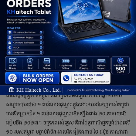
ក្រសួងការបរទេស បាន​ឲ្យ​ដឹង​ពី​​ជំនួប​ទ្វេ​ភាគី​រវាង​លោក ប្រាក់ សុខុន
រដ្ឋមន្ត្រី​ក្រសួង​ការ​បរទេស និង​លោក Dominic Williams ឯកអគ្គ
រាជទូត​ចក្រភព​អង់គ្លេស​ប្រចាំ​កម្ពុជា កាលពី​ថ្ងៃ ៣០ ខែ​មករា ឆ្នាំ
២០២៥ កន្លង​ទៅ​ថា ភាគី​ទាំង​សងខាង​បាន​លើក​ឡើង​ពី​ទំនាក់ទំនង​
កាន់តែ​រីកចម្រើន​រវាង​ប្រទេស​ទាំង​ពីរ ក្នុង​នោះ​មាន​វិស័យ​ពាណិជ្ជកម្ម
និង​ការ​វិនិយោគ វិស័យ​ការពារ​ជាតិ រួម​ទាំង​កិច្ច​សហប្រតិបត្តិការ​
អភិវឌ្ឍន៍​ជាដើម តាមរយៈ​ការ​ផ្លាស់ប្ដូរ​ទស្សនៈ​គ្នា​លើ​មធ្យោបាយ​ក្នុង​
ការ​ពង្រឹង​កិច្ច​សហ​ប្រតិបត្តិការ​ទ្វេ​ភាគី​កម្ពុជា និង​ចក្រភព​អង់គ្លេស។
របាយការណ៍​របស់​អគ្គនាយកដ្ឋាន​គយ និង​រដ្ឋាករ​កម្ពុជា ទំហំ​
ពាណិជ្ជកម្ម​ទ្វេ​ភាគី​កម្ពុជា និង​ចក្រភពអង់គ្លេស កាលពី​ឆ្នាំ ២០២៤
សម្រេច​បាន​ជាង ១ ពាន់​លាន​ដុល្លារ ក្នុង​នោះ​ការ​នាំចេញ​របស់​កម្ពុជា​
មាន​ទឹក​ប្រាក់​ជិត ១ ពាន់​លាន​ដុល្លារ កើន​ឡើង​ជាង ២០ ភាគរយ​បើ​
ធៀប​នឹង ២០២៣។ ចក្រភពអង់គ្លេស គឺជា​ដៃគូ​ពាណិជ្ជកម្ម​ធំជាង​គេ​ទី​
១០ របស់​កម្ពុជា បន្ទាប់ពី​ចិន អាមេរិក វៀតណាម ថៃ ជប៉ុន កាណាដា