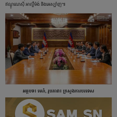
ឥណ្ឌូណេស៊ី អាល្លឺម៉ង់ និង​អេស្ប៉ាញ៕
អត្ថបទ៖ មេរ៉ា, រូបភាព៖ ក្រសួងការបរទេស