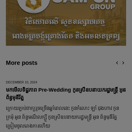
More posts
DECEMBER 10,
2024
មកមើលទិដ្ឋភាព Pre-Wedding កូនស្រីឧបនាយករដ្ឋមន្រ្តី អូន
ព័ន្ធមុនីរ័ត្ន
ក្រោយ​ភ្ជាប់​ពាក្យ​រួច​ច្រើន​ឆ្នាំ​ពេលនេះ កូនកំលោះ ឡាំ ជុងហាវ កូន
ក្រមុំ អូន ព័ន្ធមណីលក្ស្មី កូនស្រី​ឧបនាយករដ្ឋមន្ត្រី អូន ព័ន្ធមុនីរ័ត្ន
ត្រៀម​ចូល​រោងការ​ហើយ