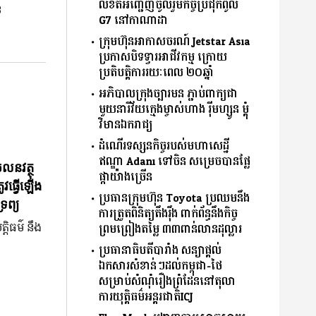
លិខិតអញ្ជើញចូលរួមកិច្ចប្រជុំកំពូល
ន
G7 នៅកាណាដា
ក្រុមហ៊ុនអាកាសចរណ៍ Jetstar Asia
ប្រកាសបិទទ្វារអាជីវកម្ម ក្រោយ
ប្រតិបត្តិការរយៈពេល ២០ឆ្នាំ
អភិបាលក្រុងច្បារមន ភ្ជាប់ពាក្យជា
មួយនារីវ័យក្មេងម្ចាស់ហាង រ៉ីមហ្សូន ម្តុំ
វិមានឯករាជ្យ
ដំណើរទស្សនកិច្ចរបស់មហាសេដ្ឋី
ឥណ្ឌា Adani ទៅចិន សម្រេចបានផ្លែ
ចលនវត្ថុ
ផ្កាយ៉ាងច្រើន
ូវធ្វើឡើង
ប្រធានក្រុមហ៊ុន Toyota ប្រឈមនឹង
រព្យ
ការត្រួតពិនិត្យតឹងរ៉ឹង ពាក់ព័ន្ធនឹងកិច្ច
្តិធម៌ នឹង
ព្រមព្រៀងតម្លៃ ៣៣ពាន់លានដុល្លារ
ប្រធានាធិបតីបារាំង សន្យាផ្ដល់
ឯកសារសំខាន់ៗដល់កម្ពុជា-ថៃ
សម្រាប់សំណុំរឿងព្រំដែននៅតុលា
ការយុតិ្តធម៌អន្តរជាតិICJ