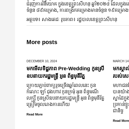
ជំរុញការវិនិយោគ
ក្នុងខេត្តព្រះសីហនុ
ឆ្នាំ២០២៤
ដែលក្នុងន
ចំនួន
៨៩គម្រោង
,
ការពង្រីកគម្រោងមានចំនួន
១៩គម្រោងម
អត្ថបទ៖ សាងតេជៈ រូបភាព៖ រដ្ឋបាលខេត្តព្រះសីហនុ
More posts
DECEMBER 10,
2024
MARCH 14
មកមើលទិដ្ឋភាព Pre-Wedding កូនស្រី
មកស្គាល
ឧបនាយករដ្ឋមន្រ្តី អូន ព័ន្ធមុនីរ័ត្ន
របស់សេដ
ក្រោយ​ភ្ជាប់​ពាក្យ​រួច​ច្រើន​ឆ្នាំ​ពេលនេះ កូន
មហាជន​ពិ
កំលោះ ឡាំ ជុងហាវ កូនក្រមុំ អូន ព័ន្ធមណី
បាន​យ៉ាង​ច
លក្ស្មី កូនស្រី​ឧបនាយករដ្ឋមន្ត្រី អូន ព័ន្ធមុនីរ័ត្ន
ស្នាដៃ​ក្ន
ត្រៀម​ចូល​រោងការ​ហើយ
ប្រកាន់​ខ
ជានិច្ច
Read More
Read More