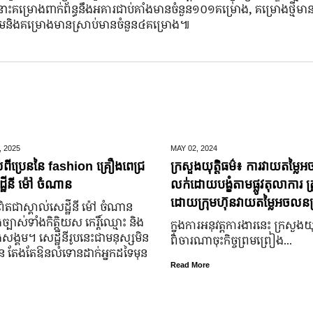
ោះគម្រោងពាក់ព័ន្ធនឹងអគារជាប់គាំងមានចំនួន
១០១គម្រោង
,
គម្រោងថ្មីមា
និងគម្រោងមានស្រាប់មានចំនួន
៤គម្រោង៕
,
2025
MAY 02,
2024
់ពីប្រេននៃ​ fashion គ្រឿងពេជ្រ
ក្រសួងយុត្តិធម៌៖ ការវាយតម្លៃអ
្ឋីនី ម៉ៅ ចំណាន
លក់ដោយបង្ខំតាមផ្លូវតុលាការ ត្រ
ដោយក្រុមហ៊ុនវាយតម្លៃអចលនទ្
តជា​ស្គាល់​សេដ្ឋី​នី ម៉ៅ ចំណាន
្បាស់​ទាំង​កិត្តិយស កេរ្តិ៍ឈ្មោះ និង​
ក្នុងការអនុវត្តការងារនេះ ក្រសួងយុត
ុង​សង្គម។ សេដ្ឋី​នី​រូប​នេះ​ជា​មនុស្ស​មិន​
ពិចារណាចុះកិច្ចព្រមព្រៀង...
្លួន តែងតែ​ឱនលំទោន​ដាក់​អ្នក​ដទៃ​មុន​
Read More