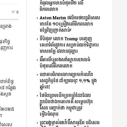
កំពូលអ្នកមានបំផុតទី២ លើ
ពិភពលោក
0
Aston Martin ផលិតរថយន្តពិសេស
មានតែ ១០គ្រឿងលើពិភពលោក
គម្រោង
តម្លៃវិញញាក់សាច់!
ទីបំផុត! លោក Trump បញ្ចេញ
រកិច្ច
គេហទំព័រផ្លូវការ សម្រាប់លក់ទិដ្ឋាការ
ំរុញការ
មាសតម្លៃ ៥លានដុល្លារ
អ៊ីតាលីគ្រោងសង់ស្ពានយោលធំ
បំផុតលើពិភពលោក
ធនាគារពិភពលោកព្យាករកំណើន
សេដ្ឋកិច្ចថៃ ដាំក្បាលចុះ ១,១% ក្នុង
ាក់ព័ន្ធ
ឆ្នាំនេះ
៨ កន្លែង
រោងសួន
ថៃមិនព្រមបើកច្រកព្រំដែនដែល
ខ្លួនបិទជាឯកតោភាគី សម្តេចហ៊ុន
សែន បញ្ជាក់ថា កម្ពុជាត្រូវ
នាំ២០២៥
ធ្វើ៦ចំណុច
ល។
ព្រះអង្គម្ចាស់អារ៉ាប៊ីសាអូឌីត បដិសេធ
ិធីពិសេស