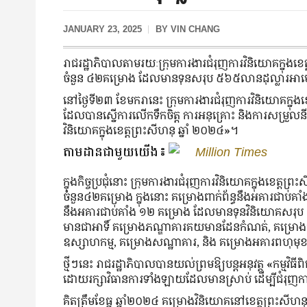
JANUARY 23, 2025
BY
VIN CHANG
រាជរដ្ឋាភិបាលតាមរយៈក្រុមការងារជំរុញការវិនិយោគក្នុ
ចំនួន ៤២គម្រោង ដែលមានទុនសរុប ៥៦៥លានដុល្លារអាមេរ
នៅថ្ងៃទី២៣ ខែមករានេះ ក្រុមការងារជំរុញការវិនិយោគក្នុងខេត
ដែលបានស្នើការលើកទឹកចិត្ត ការអនុគ្រោះ និងការសម្រួលនីត
វិនិយោគក្នុងខេត្តព្រះសីហនុ
ឆ្នាំ
២០២៤
»
។
តាមដានជាមួយយើង៖
Million Times
ក្នុងកិច្ចប្រជុំនោះ ក្រុមការងារជំរុញការវិនិយោគក្នុងខ
ចំនួន៤២គម្រោង ក្នុងនោះ គម្រោងពាក់ព័ន្ធនឹងអគារជាប់គាំង 
នឹងអគារជាប់គាំង ១២ គម្រោង ដែលមានទុនវិនិយោគសរុប ៥
មានជាអាទិ៍ គម្រោងភណ្ឌាគារគយមានដែនកំណត់, គម្រោងផ្
ឧស្សាហកម្ម, គម្រោងសណ្ឋាគារ, និង គម្រោងអគារពហុមុ
ថ្មីៗនេះ រាជរដ្ឋាភិបាលបានយល់ព្រមឱ្យបន្តអនុវត្ត
«
កម្មវិធ
ដោយរក្សាវិធានការទាំងឡាយដែលមានស្រាប់ ដើម្បីជំរុញក
គិតត្រឹមខែធ្នូ
ឆ្នាំ២០២៤
គម្រោងវិនិយោគនៅខេត្តព្រះសីហនុ