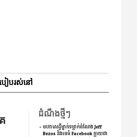
របៀបរស់នៅ
ដំណឹងថ្មីៗ
ោគ
មហាសេដ្ឋីម្នាក់ទម្លាក់តំណែង Jeff
Bezos និងមេធំ Facebook ក្លាយជា