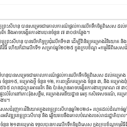
ងខេត្តព្រះសីហនុ បានសម្រេចជាគោលការណ៍ផ្តល់ការលើកទឹកចិត្តពិសេស ដល់
ិក និងអាចបង្កើតការងារបានចំនួន ៧ ៣០៨កន្លែង។
្តព្រះសីហនុ បានបើកកិច្ចប្រជុំលើកទី១៣ ដើម្បីពិនិត្យគម្រោងវិនិយោគ និងធុ
ិវិធី ហើយក៏ជាលើកទី១ សម្រាប់ឆ្នាំ២០២៥ ក្នុងក្របខ័ណ្ឌ
«
កម្មវិធីពិសេសជ
េត្តព្រះសីហនុបានសម្រេចជាគោលការណ៍ផ្តល់ការលើកទឹកចិត្តពិសេស ដល់គម្រោង
ចំនួន១៥, គម្រោងថ្មី ចំនួន ១២, ការពង្រីកគម្រោង ចំនួន ៣, និង គម្រោងពុំព
៦៥ លានដុល្លារអាមេរិក និង ប៉ាន់ស្មានអាចបង្កើតការងារប្រមាណ ៧ ៣០
ទះលំហែនៅកោះរ៉ុងសន្លឹម, គម្រោងរមនីយដ្ឋាន អេកូ កសិទេសចរណ៍, គម្
ខងារ។
ីពិសេសជំរុញការវិនិយោគក្នុងខេត្តព្រះសីហនុឆ្នាំ២០២៤
»
រហូតដល់ដំណាច់ឆ្
ារអភិវឌ្ឍខេត្តព្រះសីហនុ និង ឆ្លើយតបនឹងគោលបំណងរបស់រាជរដ្ឋាភិបា
ចំនួន
២១៣គម្រោង
ទទួលបានការលើកទឹកចិត្តពិសេស
ក្នុងក្របខ័ណ្ឌកម្មវ