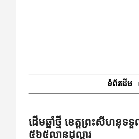
ទំព័រដើម
ដើមឆ្នាំថ្មី ខេត្តព្រះសីហន
៥៦៥លានដុល្លារ