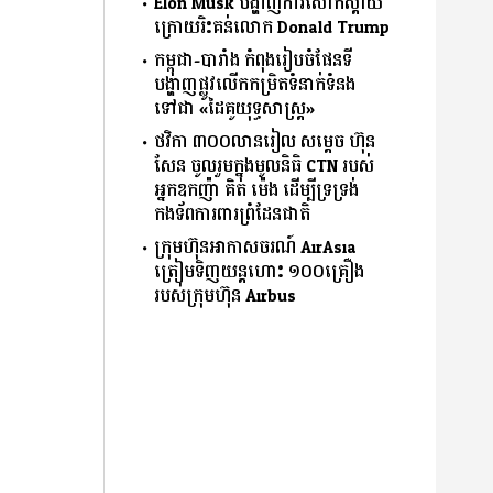
Elon Musk បង្ហាញការសោកស្ដាយ
ក្រោយរិះគន់លោក Donald Trump
កម្ពុជា-បារាំង កំពុងរៀបចំផែនទី
បង្ហាញផ្លូវលើកកម្រិតទំនាក់ទំនង
ទៅជា «ដៃគូយុទ្ធសាស្ត្រ»
ថវិកា ៣០០លានរៀល សម្តេច ហ៊ុន
សែន ចូលរួមក្នុងមូលនិធិ CTN របស់
អ្នកឧកញ៉ា គិត ម៉េង ដើម្បីទ្រទ្រង់
កងទ័ពការពារព្រំដែនជាតិ
ក្រុមហ៊ុនអាកាសចរណ៍ AirAsia
ត្រៀមទិញយន្តហោះ ១០០គ្រឿង
របស់ក្រុមហ៊ុន Airbus