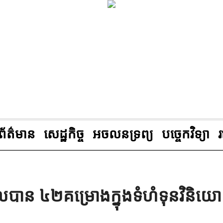
ព័ត៌មាន
សេដ្ឋកិច្ច
អចលនទ្រព្យ
បច្ចេកវិទ្យា
ុទទួលបាន ៤២គម្រោងក្នុងទំហំទុនវិនិយ