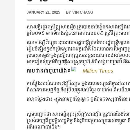
JANUARY 21, 2025
BY
VIN CHANG
សារមន្ទីរព្រះស្រីឦសានវរ្ម័ន ត្រូវបានចាប់ផ្តើមកសាងឡើងន
ឆ្នាំ២០១៩ មានទីតាំងស្ថិតនៅអគារលេខ១៩ រុក្ខវិថីព្រះមហាក្
លោក វង្សី វិស្សុត ឧបនាយករដ្ឋមន្ត្រីប្រចាំការ រដ្ឋមន្ត្រីទទួល
រៀបចំឡើងក្នុងកម្រិតស្ដង់ដាអន្តរជាតិ ដែលមានការបង្ហាញប្
ប្រទេសកម្ពុជាក្នុងប្រវត្តិសាស្ត្ររបស់ខ្លួនរយៈពេលជាង២០០
អាចរៀនសូត្រអំពីប្រវត្តិសាស្ត្រកម្ពុជា អំពីសង្គម វប្បធម៌ ន
តាមដានជាមួយយើង៖
Million Times
ការថ្លែងរបស់លោក វង្សី វិស្សុត ក្នុងពេលទស្សនកិច្ចនៅសារមន្
ពីសាវតារសេដ្ឋកិច្ច និងរូបិយវត្ថុរបស់ខ្មែរ ចាប់តាំង ពីសម័
លោកថ្លែងថា៖ «ក្នុងនាមកូនខ្មែរម្នាក់ គួរតែមកទស្សនាទីន
សូមបញ្ជាក់ថា សារមន្ទីរព្រះស្រីឦសានវរ្ម័ន ត្រូវបាន
ស្រង់ចេញពីប្រវត្តិសេដ្ឋកិច្ច និងរូបិយវត្ថុរបស់ប្រទេសកម្ពុជ
អតិផរណាជាដើម។