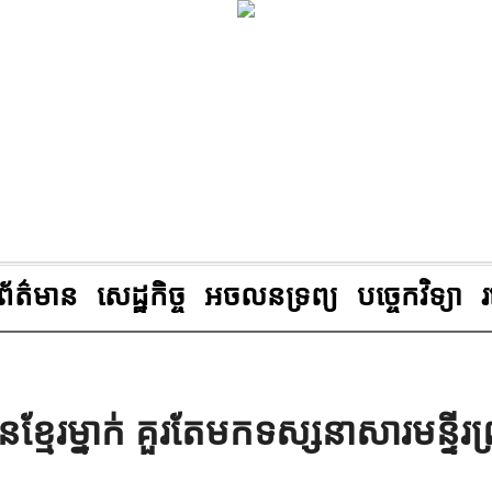
ព័ត៌មាន
សេដ្ឋកិច្ច
អចលនទ្រព្យ
បច្ចេកវិទ្យា
នខ្មែរម្នាក់ គួរតែមកទស្សនាសារមន្ទីរព