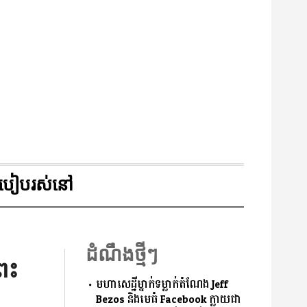
របៀបរស់នៅ
ដំណឹងថ្មីៗ
្រះ
មហាសេដ្ឋីម្នាក់ទម្លាក់តំណែង Jeff
Bezos និងមេធំ Facebook ក្លាយជា