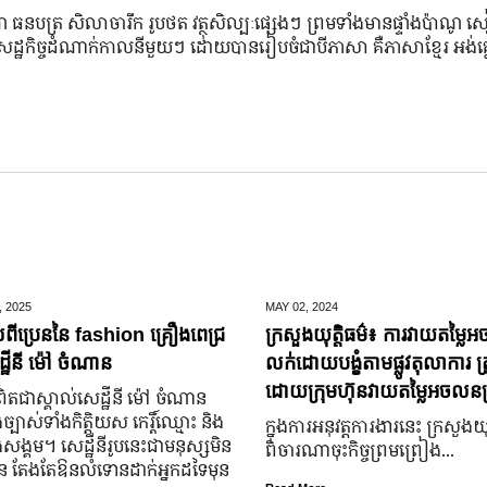
 ធនបត្រ សិលាចារឹក រូបថត វត្ថុសិល្បៈផ្សេងៗ ព្រមទាំងមានផ្ទាំងប៉ាណូ 
ិវត្តនៃសេដ្ឋកិច្ចដំណាក់កាលនីមួយៗ ដោយបានរៀបចំជាបីភាសា គឺភាសាខ្មែរ អង់គ
,
2025
MAY 02,
2024
់ពីប្រេននៃ​ fashion គ្រឿងពេជ្រ
ក្រសួងយុត្តិធម៌៖ ការវាយតម្លៃអ
្ឋីនី ម៉ៅ ចំណាន
លក់ដោយបង្ខំតាមផ្លូវតុលាការ ត្រ
ដោយក្រុមហ៊ុនវាយតម្លៃអចលនទ្
តជា​ស្គាល់​សេដ្ឋី​នី ម៉ៅ ចំណាន
្បាស់​ទាំង​កិត្តិយស កេរ្តិ៍ឈ្មោះ និង​
ក្នុងការអនុវត្តការងារនេះ ក្រសួងយុត
ុង​សង្គម។ សេដ្ឋី​នី​រូប​នេះ​ជា​មនុស្ស​មិន​
ពិចារណាចុះកិច្ចព្រមព្រៀង...
្លួន តែងតែ​ឱនលំទោន​ដាក់​អ្នក​ដទៃ​មុន​