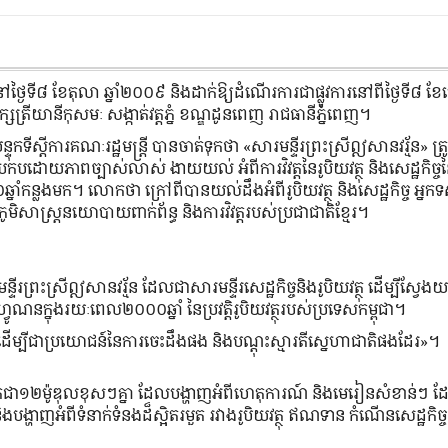
ៅថ្ងៃទី៨ ខែតុលា ឆ្នាំ២០០៩ និងដាក់ឱ្យដំណើរការជាផ្លូវការនៅពីថ្ងៃទី៨ ខ
សត្រីយានីកុសមៈ សង្កាត់វត្តភ្នំ ខណ្ឌដូនពេញ រាជធានីភ្នំពេញ។
បន្ទុកទីស្តីការគណៈរដ្ឋមន្ត្រី បានចាត់ទុកថា «សារមន្ទីរព្រះស្រីឦសានវរ្ម័ន» ត្
រកបដោយភាពច្បាស់លាស់ ងាយយល់ អំពីការវិវត្តនៃរូបិយវត្ថុ និងសេដ្ឋកិច្ច
០ឆ្នាំកន្លងមក។ លោកថា ក្រៅពីបានយល់ដឹងអំពីរូបិយវត្ថុ និងសេដ្ឋកិច្ច អ្នកទ
ិងភូមិសាស្ត្រនយោបាយពាក់ព័ន្ធ និងការវិវត្តរបស់ប្រជាជាតិខ្មែរ។
ទីរព្រះស្រីឦសានវរ្ម័ន ដែលជាសារមន្ទីរសេដ្ឋកិច្ចនិងរូបិយវត្ថុ ដើម្បីស្វែង
យហ្វូណនក្នុងរយៈពេល២០០០ឆ្នាំ នៃប្រវត្តិរូបិយវត្ថុរបស់ប្រទេសកម្ពុជា។
េះ ដើម្បីជាប្រយោជន៍នៃការចេះដឹងផង និងបណ្ដុះស្មារតីស្នេហាជាតិផងដែរ»។
បែងចែកជា១២ម៉ូឌុលខុសៗគ្នា ដែលបង្ហាញអំពីហេតុការណ៍ និងមេរៀនសំខាន់ៗ
ា និងបង្ហាញអំពីទំនាក់ទំនងដ៏ស្អិតរមួត រវាងរូបិយវត្ថុ ឥណទាន កំណើនសេដ្ឋកិច្ច