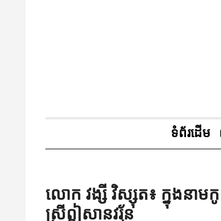
ទំព័រដើម
លោក វង្សី វិស្សុត៖ ក្នុងនាមកូ
ស្រីឦសានវរ្ម័ន