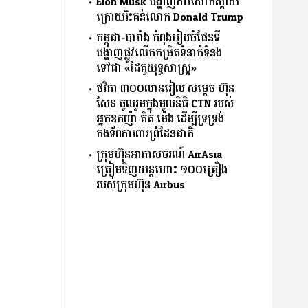
Elon Musk បង្ហាញការសោកស្ដាយ
ក្រោយរិះគន់លោក Donald Trump
កម្ពុជា-បារាំង កំពុងរៀបចំផែនទី
បង្ហាញផ្លូវលើកកម្រិតទំនាក់ទំនង
ទៅជា «ដៃគូយុទ្ធសាស្ត្រ»
ថវិកា ៣០០លានរៀល សម្តេច ហ៊ុន
សែន ចូលរួមក្នុងមូលនិធិ CTN របស់
អ្នកឧកញ៉ា គិត ម៉េង ដើម្បីទ្រទ្រង់
កងទ័ពការពារព្រំដែនជាតិ
ក្រុមហ៊ុនអាកាសចរណ៍ AirAsia
ត្រៀមទិញយន្តហោះ ១០០គ្រឿង
របស់ក្រុមហ៊ុន Airbus