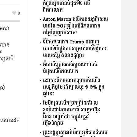
កំពូលអ្នកមានបំផុតទី២ លើ
ពិភពលោក
0
Aston Martin ផលិតរថយន្តពិសេស
មានតែ ១០គ្រឿងលើពិភពលោក
ែមេសា
តម្លៃវិញញាក់សាច់!
ទីបំផុត! លោក Trump បញ្ចេញ
រូវបាន
គេហទំព័រផ្លូវការ សម្រាប់លក់ទិដ្ឋាការ
នៃ
មាសតម្លៃ ៥លានដុល្លារ
ស្សនាក៏
អ៊ីតាលីគ្រោងសង់ស្ពានយោលធំ
បំផុតលើពិភពលោក
ធនាគារពិភពលោកព្យាករកំណើន
សេដ្ឋកិច្ចថៃ ដាំក្បាលចុះ ១,១% ក្នុង
យល់
ឆ្នាំនេះ
ថៃមិនព្រមបើកច្រកព្រំដែនដែល
ខ្លួនបិទជាឯកតោភាគី សម្តេចហ៊ុន
សែន បញ្ជាក់ថា កម្ពុជាត្រូវ
 ដែលបានដក
ធ្វើ៦ចំណុច
ព្រះអង្គម្ចាស់អារ៉ាប៊ីសាអូឌីត បដិសេធ