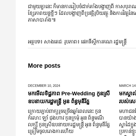
ជាមួយគ្នានេះ ក៏មានការរៀបចំដាក់តាំងបង្ហាញពី កាសបុរាណ
ខ្សែភាពយន្តខ្លីៗ ដែលបង្ហាញពីប្រវត្តិរូបិយវត្ថុ និងការវ
ភាសាបារាំង៕
អត្ថបទ៖ សាងតេជៈ រូបភាព៖ ផេកទីស្តីការគណៈរដ្ឋមន្រ្តី
More posts
DECEMBER 10,
2024
MARCH 14
មកមើលទិដ្ឋភាព Pre-Wedding កូនស្រី
មកស្គាល
ឧបនាយករដ្ឋមន្រ្តី អូន ព័ន្ធមុនីរ័ត្ន
របស់សេដ
ក្រោយ​ភ្ជាប់​ពាក្យ​រួច​ច្រើន​ឆ្នាំ​ពេលនេះ កូន
មហាជន​ពិ
កំលោះ ឡាំ ជុងហាវ កូនក្រមុំ អូន ព័ន្ធមណី
បាន​យ៉ាង​ច
លក្ស្មី កូនស្រី​ឧបនាយករដ្ឋមន្ត្រី អូន ព័ន្ធមុនីរ័ត្ន
ស្នាដៃ​ក្ន
ត្រៀម​ចូល​រោងការ​ហើយ
ប្រកាន់​ខ