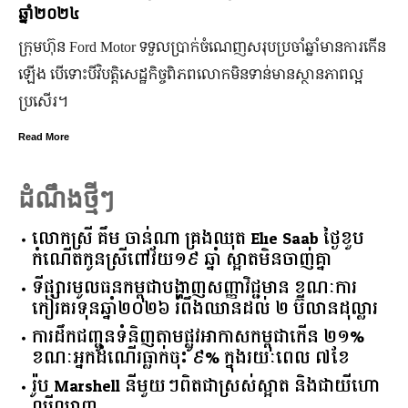
ចំណាន
tor ទទួលប្រាក់ចំណេញសរុបប្រចាំឆ្នាំមានការកើន
មហាជន​ពិតជា​ស្គាល់​ស
ិសេដ្ឋកិច្ចពិភពលោកមិនទាន់មានស្ថានភាពល្អ
កិត្តិយស កេរ្តិ៍ឈ្មោះ និ
មិន​ប្រកាន់​ខ្លួន តែងត
Read More
ដំណឹងថ្មីៗ
លោកស្រី គឹម ចាន់ណា គ្រងឈុត Elie Saab ថ្ងៃខួប
កំណើតកូនស្រីពៅវ័យ១៩ ឆ្នាំ ស្អាតមិនចាញ់គ្នា
ទីផ្សារ​មូលធន​កម្ពុជា​បង្ហាញ​សញ្ញា​វិជ្ជមាន​ ​ខណៈ​ការ​
កៀរគរ​ទុន​ឆ្នាំ​២០២៦​ ​រំពឹង​ឈានដល់​ ​២​ ​ប៊ីលាន​ដុល្លារ​
ការដឹកជញ្ជូនទំនិញតាមផ្លូវអាកាសកម្ពុជាកើន ២១%
ខណៈអ្នកដំណើរធ្លាក់ចុះ ៩% ក្នុងរយៈពេល ៧ខែ
រ៉ូប Marshell នីមួយៗពិតជាស្រស់ស្អាត និងជាយីហោ
ល្បីល្បាញ