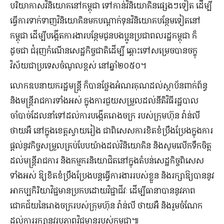
បរិយាកាសវិនិយោគនៅកម្ពុជា ទៅកាន់វិនិយោគិនផ្សេងៗទៀត ដើម្បី
ធ្វើការទាក់ទាញវិនិយោគិនមកបណ្តាក់ទុនវិនិយោគបន្ថែមទៀតនៅ
កម្ពុជា ដើម្បីបង្កើតការងារបន្ថែមជូនបងប្អូនប្រជាពលរដ្ឋកម្ពុជា ក៏
ដូចជា ជំរុញកំណើនសេដ្ឋកិច្ចជាតិដើម្បី ឆ្ពោះទៅសម្រេចបានចក្ខុ
វិស័យជាប្រទេសចំណូលខ្ពស់ នៅឆ្នាំ២០៥០។
លោកឧបនាយករដ្ឋមន្ត្រី ក៏បានថ្លែងអំណរគុណដល់ស្ថាប័នពាក់ព័ន្ធ
និងមន្ត្រីរាជការទាំងអស់ ក្នុងការជួយសម្រួលដល់នីតិវិធីរដ្ឋបាល
ចាំបាច់ដែលនាំទៅដល់ការបង្កើតរោងចក្រ របស់ក្រុមហ៊ុន វ៉ាន់លី
ថាយអឺ នៅក្នុងខេត្តស្វាយរៀង ជាពិសេសការខិតខំប្រឹងប្រែងក្នុងការ
ផ្តល់នូវកិច្ចសម្រួលគ្រប់បែបយ៉ាងដល់វិនិយោគិន និងសូមលើកទឹកចិត្ត
ដល់មន្ត្រីរាជការ និងកម្មករនិយោជិតនៅក្នុងតំបន់សេដ្ឋកិច្ចពិសេស
ទាំងអស់ ឱ្យខិតខំប្រឹងប្រែងបន្តធ្វើការងាររបស់ខ្លួន និងរក្សាឱ្យបាននូវ
អាកប្បកិរិយាវិជ្ជមានប្រកបដោយវិជ្ជាជីវៈ ដើម្បីធានាបាននូវភាព
ជោគជ័យនៃរោងចក្ររបស់ក្រុមហ៊ុន វ៉ាន់លី ថាយអឺ និងរួមចំណែក
ដល់ការរក្សានូវរូបភាពវិជ្ជមានរបស់កម្ពុជា៕