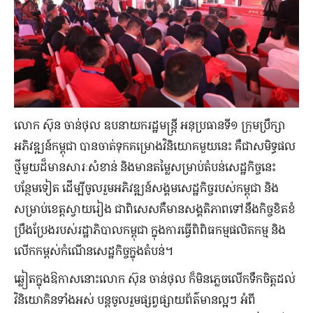
លោក ស៊ុន ចាន់ថុល ឧបនាយករដ្ឋមន្ត្រី អនុប្រធានទី១ ក្រុមប្រឹក្សា
អភិវឌ្ឍន៍កម្ពុជា បានចាត់ទុកគម្រោងវិនិយោគមួយនេះ គឺជាសមិទ្ធផល
ថ្មីមួយដ៏មានសារៈសំខាន់ និងមានតម្លៃសម្រាប់តំបន់សេដ្ឋកិច្ចនេះ
បន្ថែមទៀត ដើម្បីចូលរួមអភិវឌ្ឍន៍សង្គមសេដ្ឋកិច្ចរបស់កម្ពុជា និង
សម្រាប់ខេត្តស្វាយរៀង ជាពិសេសគឺមានសង្គតិភាពទៅនឹងកិច្ចខិតខំ
ប្រឹងប្រែងរបស់រដ្ឋាភិបាលកម្ពុជា ក្នុងការធ្វើពិពិធកម្មផលិតកម្ម និង
លើកកម្ពស់កំណើនសេដ្ឋកិច្ចក្នុងតំបន់។
ឆ្លៀតក្នុងឱកាសនោះលោក ស៊ុន ចាន់ថុល ក៏មិនភ្លេចលើកទឹកចិត្តដល់
វិនិយោគិនទាំងអស់ បន្តចូលរួមផ្សព្វផ្សាយព័ត៌មានល្អៗ អំពី