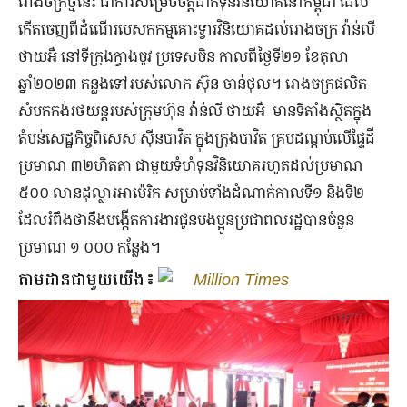
រោងចក្រថ្មីនេះ ជាការសម្រេចចិត្តដាក់ទុនវិនិយោគនៅកម្ពុជា ដែល
កើតចេញពីដំណើរបេសកកម្មគោះទ្វារវិនិយោគដល់រោងចក្រ វ៉ាន់លី
ថាយអឺ នៅទីក្រុងក្វាងចូវ ប្រទេសចិន កាលពីថ្ងៃទី២១ ខែតុលា
ឆ្នាំ២០២៣ កន្លងទៅរបស់លោក ស៊ុន ចាន់ថុល។ រោងចក្រផលិត
សំបកកង់រថយន្តរបស់ក្រុមហ៊ុន វ៉ាន់លី ថាយអឺ មានទីតាំងស្ថិតក្នុង
តំបន់សេដ្ឋកិច្ចពិសេស ស៊ីនបាវិត ក្នុងក្រុងបាវិត គ្របដណ្តប់លើផ្ទៃដី
ប្រមាណ ៣២ហិតតា ជាមួយទំហំទុនវិនិយោគរហូតដល់ប្រមាណ
៥០០ លានដុល្លារអាម៉េរិក សម្រាប់ទាំងដំណាក់កាលទី១ និងទី២
ដែលរំពឹងថានឹងបង្កើតការងារជូនបងប្អូនប្រជាពលរដ្ឋបានចំនួន
ប្រមាណ ១ ០០០ កន្លែង។
តាមដានជាមួយយើង៖
Million Times