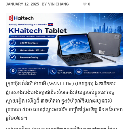
JANUARY 12, 2025
BY
VIN CHANG
0
ក្រុមហ៊ុន វ៉ាន់លី ថាយអឺ (WANLI Tire) (ខេមបូឌា) ឯ.កបើកការ
ដ្ឋានសាងសង់រោងចក្រផលិតសំបកកង់រថយន្តរបស់ខ្លួននៅខេត្ត
ស្វាយរៀង លើផ្ទៃដី ៣២ហិតតា ក្នុងទំហំទុនវិនិយោគរហូតដល់
ប្រមាណ ៥០០ លានដុល្លារអាម៉េរិក នាព្រឹកថ្ងៃអាទិត្យ ទី១២ ខែមករា
ឆ្នាំ២០២៤។