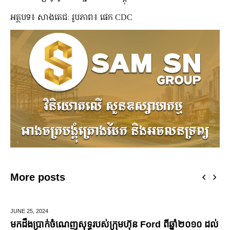
អត្ថបទ៖ សាងតេជៈ រូបភាព៖ ផេក CDC
More posts
MARCH 14,
2025
ញសុទ្ធរបស់ក្រុមហ៊ុន Ford ពីឆ្នាំ២០១០ ដល់
មកស្គាល់ពីប្រេននៃ​