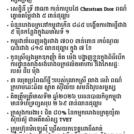
សេដ្ឋិនី ទ្រី ដាណា កាន់កាបូបដៃ Christian Dior ពណ៌
ត្នោតតម្លៃជាង ៥ ពាន់ដុល្លារ
ចំនួន​រោងចក្រ​នៅ​កម្ពុជា​កើន​ ​៨៤៥​ ​បង្កើត​ការងារ​ថ្មី​ជាង​
​៩​ ​ម៉ឺន​កន្លែង​ក្នុង​ឆមាស​ទី ​១​
កម្ពុជានាំចេញអង្ករជាង ៧០០ ពាន់តោន រកចំណូល
បានជាង ៤១៥ លានដុល្លារ ក្នុង ៧ ខែ
កូនស្រីច្បងអ្នកឧកញ៉ា គិត ម៉េង បង្ហាញខ្លួនក្នុងពិធីបើក
ការដ្ឋានសាងសង់រោងចក្រផលិតអាហារ និងភេសជ្ជៈ
របស់ ជីប ម៉ុង
៣ ឈុតប្រពៃណីថ្មីៗរបស់លោកស្រី លាង ធារ៉ា ពណ៌
ក្រហមឆេះឆិល ស្អាត ​ស៊ីវិល័យ សមនឹងរូបសម្ផស្ស
គិត​ត្រឹមត្រីមាស​ទី​២​ ​ឆ្នាំ​២០២៦​ បរធន​បាលកិច្ច​កម្ពុជា​ ​
មាន​ទំហំ​ទ្រព្យ​សរុប​ ​២.៦៩​ ​ពាន់លាន​ដុល្លារ​
ក្រសួង​ការងារ​៖ ​ជិត​ ​៨០​% ​នៃ​កម្មករ​រោងចក្រ​តូយ៉ូតា ​
ស៊ុយ​ស៊ូ ​ជា​អតីត​សិស្ស​ ​TVET​
ក្រុមហ៊ុន​ម៉ាឡេស៊ី ជ្រើសយកខេត្ដពោធិ៍សាត់