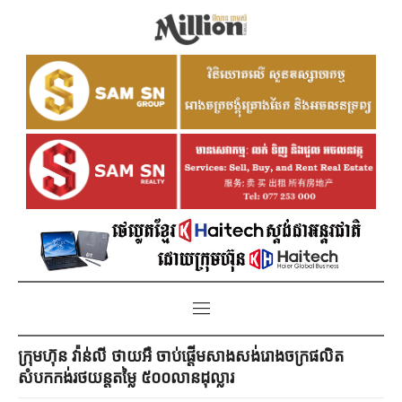
ក្រុមហ៊ុន វ៉ាន់លី ថាយអឺ ចាប់ផ្តើមសាងសង់រោងចក្រផលិត
សំបកកង់រថយន្តតម្លៃ ៥០០លានដុល្លារ