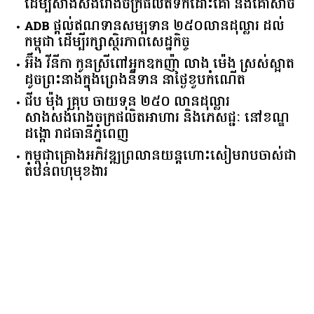
ដើម្បីសាងសង់រោងចក្រផលិតទឹកដោះគោ និងគោសាច់
ADB ផ្តល់ឥណទានសម្បទាន ២៥០លានដុល្លារ ដល់
កម្ពុជា ដើម្បីរក្សាស្ថិរភាពសេដ្ឋកិច្ច
អ៊ឹង វីនីកា កូនស្រីពៅអ្នកឧកញ៉ា លាង ម៉េង ស្រស់ស្អាត
ដូចព្រះនាងក្នុងព្រេងនិទាន នាថ្ងៃខួបកំណើត
ជីប ម៉ុង គ្រុប ចាយទុន ២៥០ លានដុល្លារ
សាងសង់រោងចក្រផលិតអាហារ និងភេសជ្ជៈ នៅខណ្ឌ
ដង្កោ រាជធានីភ្នំពេញ
កម្ពុជា​គ្រោង​អភិវឌ្ឍ​ព្រលានយន្តហោះ​សៀមរាប​ចាស់​ជា​
តំបន់​ពហុ​មុខងារ​