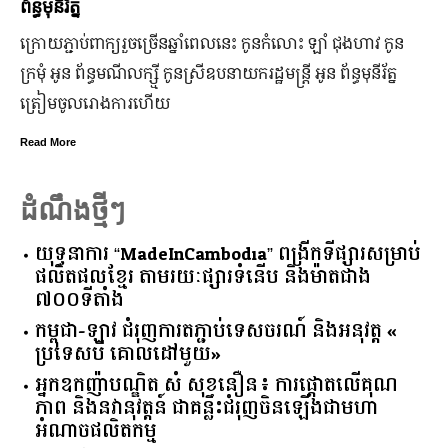
ឆ្នាំ២០២៤
ហាវ កូន
ក្រុមហ៊ុន Ford Motor ទទួលប្រាក់ចំណេញសរុបប្រចាំឆ្នាំមា
ីរ័ត្ន
ឡើង បើទោះបីវិបត្តិសេដ្ឋកិច្ចពិភពលោកមិនទាន់មានស្ថានភា
ប្រសើរ។
Read More
ដំណឹងថ្មីៗ
យុទ្ធនាការ “MadeInCambodia” ពង្រីកទីផ្សារសម្រាប់
ផលិតផលខ្មែរ តាមរយៈផ្សារទំនើប និងម៉ាតជាង
៧០០ទីតាំង
កម្ពុជា​-​ឡាវ ​ជំរុញ​ការ​តភ្ជាប់​ទេសចរណ៍​ ​និង​អនុវត្ត​ ​«​
ប្រទេស​បី ​គោលដៅ​មួយ​»
អ្នកឧកញ៉ាបណ្ឌិត សំ សុខនឿន៖ ការផ្តោតលើគុណ
ភាព និងនវានុវត្តន៍ ជាគន្លឹះជំរុញចិនឡើងជាមហា
អំណាចផលិតកម្ម