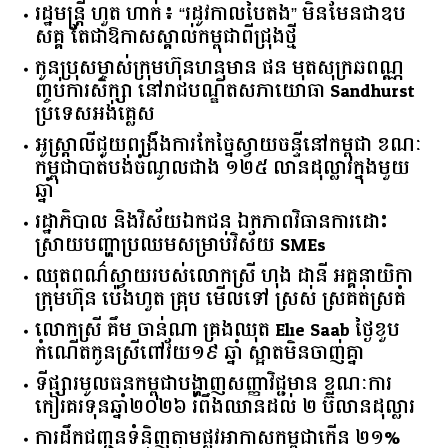
រដ្ឋមន្ត្រី ហួត ហាក់៖ “រដូវកាលបៃតង” មិនមែនជាឧប
សគ្គ តែជាឱកាសស្គាល់កម្ពុជាពីជ្រុងថ្មី
កូនប្រុសម្ចាស់ក្រុមហ៊ុនហនុមាន ផន មុតសុក្រឆពណ្ណ
ញ្ចប់ការសិក្សា នៅរាជបណ្ឌិតសភាយោធា Sandhurst
ប្រទេសអង់គ្លេស
អូស្ត្រាលី​ជួយ​ពង្រឹង​ការ​កែច្នៃ​ស្វាយចន្ទី​នៅ​កម្ពុជា​ ​ខណៈ​
កម្ពុជា​បាត់បង់​ចំណូល​ជាង​ ​១២៥​ ​លាន​ដុល្លារ​ក្នុង​មួយ​
ឆ្នាំ​
រដ្ឋាភិបាល​ ​និង​វិស័យ​ឯកជន ​ឯកភាព​វិធានការ​ដោះ
ស្រាយ​បញ្ហា​ប្រឈម​​សម្រាប់​វិស័យ​ ​SMEs​
ឈុតពណ៌ស្វាយរបស់លោកស្រី ហុង ដានី អគ្គ​នាយិកា​
ក្រុមហ៊ុន ប៉េងហួត គ្រុប មើលទៅ ស្រស់ ស្រគត់ស្រគំ
លោកស្រី គឹម ចាន់ណា គ្រងឈុត Elie Saab ថ្ងៃខួប
កំណើតកូនស្រីពៅវ័យ១៩ ឆ្នាំ ស្អាតមិនចាញ់គ្នា
ទីផ្សារ​មូលធន​កម្ពុជា​បង្ហាញ​សញ្ញា​វិជ្ជមាន​ ​ខណៈ​ការ​
កៀរគរ​ទុន​ឆ្នាំ​២០២៦​ ​រំពឹង​ឈានដល់​ ​២​ ​ប៊ីលាន​ដុល្លារ​
ការដឹកជញ្ជូនទំនិញតាមផ្លូវអាកាសកម្ពុជាកើន ២១%