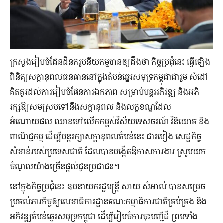
ក្រសួងរៀបចំដែនដីនគរូបនីយកម្មបានឲ្យដឹងថា កិច្ចប្រជុំនេះ ធ្វើឡើង
ពិនិត្យ​សក្តានុពលធនធាននៅក្នុងតំបន់ឆ្នេរសមុទ្រកម្ពុជាជារួម សំដៅ
គិតគូរដល់ការរៀបចំផែនការឯកភាព សម្រាប់បន្តអភិវឌ្ឍ និងអភិ
រក្សឱ្យសមស្របទៅនឹងសក្តានុពល និងលក្ខខណ្ឌដែល
អំណោយផល ឈានទៅលើកកម្ពស់វិស័យទេសចរណ៍ វិនិយោគ និង
ពាណិជ្ជកម្ម ដើម្បីបន្តរក្សាសក្តានុពលតំបន់នេះ ជារបៀង សេដ្ឋកិច្ច
សំខាន់របស់ប្រទេសជាតិ ដែលបានបង្កើតឱកាសការងារ ស្រូបយក
ចំណូលយ៉ាងច្រើនផ្តល់ជូនប្រជាជន។
នៅក្នុងកិច្ចប្រជុំនេះ ឧបនាយករដ្ឋមន្ត្រី សាយ សំអាល់ បានសម្រេច
ប្រគល់ភារកិច្ចឲ្យលេខាធិការដ្ឋានគណៈកម្មាធិការជាតិគ្រប់គ្រង និង
អភិវឌ្ឍតំបន់ឆ្នេរសមុទ្រកម្ពុជា ដើម្បីរៀបចំការចុះបញ្ជីដី ព្រមទាំង