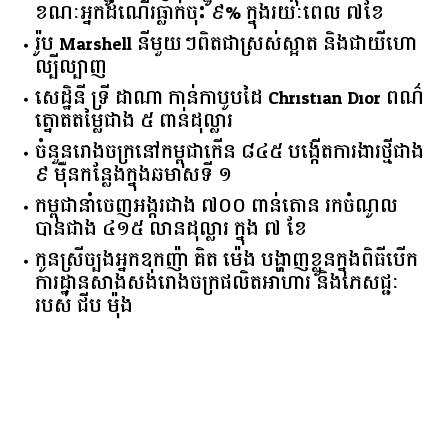
ខណៈអ្នកដំណើរធ្លាក់ចុះ ៩% ក្នុងរយៈពេល ៧ខែ
រ៉ូប Marshell នីមួយៗពិតជាស្រស់ស្អាត និងជាយីហោ
ល្បីល្បាញ
សេដ្ឋិនី ទ្រី ដាណា កាន់កាបូបដៃ Christian Dior ពណ៌
ត្នោតតម្លៃជាង ៥ ពាន់ដុល្លារ
ចំនួន​រោងចក្រ​នៅ​កម្ពុជា​កើន​ ​៨៤៥​ ​បង្កើត​ការងារ​ថ្មី​ជាង​
​៩​ ​ម៉ឺន​កន្លែង​ក្នុង​ឆមាស​ទី ​១​
កម្ពុជានាំចេញអង្ករជាង ៧០០ ពាន់តោន រកចំណូល
បានជាង ៤១៥ លានដុល្លារ ក្នុង ៧ ខែ
កូនស្រីច្បងអ្នកឧកញ៉ា គិត ម៉េង បង្ហាញខ្លួនក្នុងពិធីបើក
ការដ្ឋានសាងសង់រោងចក្រផលិតអាហារ និងភេសជ្ជៈ
របស់ ជីប ម៉ុង