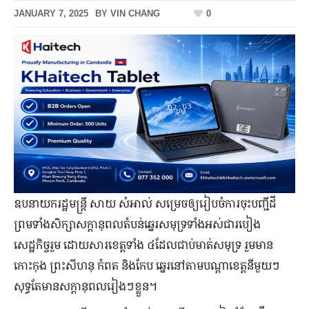
JANUARY 7, 2025
BY
VIN CHANG
0
ឧបនាយករដ្ឋមន្ត្រី សាយ សំអាល់ សម្រេចឲ្យរៀបចំការចុះបញ្ជីដី
ព្រមទាំងសិក្សាសក្តានុពលតំបន់ឆ្នេរសមុទ្រទាំងអស់ជារបៀង
សេដ្ឋកិច្ចរួម ដោយសារខេត្តទាំង ៤ដែលជាប់មាត់សមុទ្រ រួមមាន
កោះកុង ព្រះសីហនុ កំពត និងកែប ឆ្នេរនៅតាមបណ្តាខេត្តនីមួយៗ
សុទ្ធតែមានសក្តានុពលរៀងៗខ្លួន។