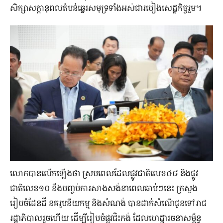
សិក្សាសក្តានុពលតំបន់ឆ្នេរសមុទ្រទាំងអស់ជារបៀងសេដ្ឋកិច្ចរួម។
លោកបានលើកឡើងថា ស្របពេលដែលផ្លូវជាតិលេខ៤៨ និងផ្លូវ
ជាតិលេខ១០ នឹងបញ្ចប់ការសាងសង់នាពេលឆាប់ៗនេះ ក្រសួង
រៀបចំដែនដី នគរូបនីយកម្ម និងសំណង់ បានដាក់សំណើជូនទៅរាជ
រដ្ឋាភិបាលរួចហើយ ដើម្បីរៀបចំផ្លូវជិះកង់ ដែលហេដ្ឋារចនាសម្ព័ន្ធ