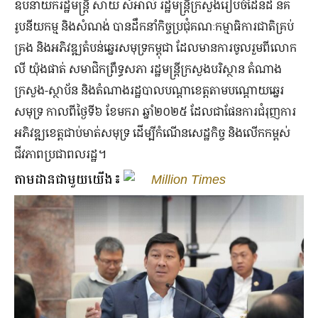
ឧបនាយករដ្ឋមន្ត្រី សាយ សំអាល់ រដ្ឋមន្ត្រីក្រសួងរៀបចំដែនដី នគ
រូបនីយកម្ម និងសំណង់ បានដឹកនាំកិច្ចប្រជុំគណៈកម្មាធិការជាតិគ្រប់
គ្រង និងអភិវឌ្ឍតំបន់ឆ្នេរសមុទ្រកម្ពុជា​ ដែលមានការចូលរួមពីលោក
លី យ៉ុងផាត់ សមាជិកព្រឹទ្ធសភា រដ្ឋមន្ត្រីក្រសួងបរិស្ថាន តំណាង
ក្រសួង-ស្ថាប័ន និងតំណាងរដ្ឋបាលបណ្តាខេត្តតាមបណ្តោយឆ្នេរ
សមុទ្រ កាលពីថ្ងៃទី៦ ខែមករា ឆ្នាំ២០២៥ ដែលជាផែនការជំរុញការ
អភិវឌ្ឍខេត្តជាប់មាត់សមុទ្រ​ ដេីម្បីកំណេីនសេដ្ឋកិច្ច​ និងលេីកកម្ពស់
ជីវភាពប្រជាពលរដ្ឋ​។
តាមដានជាមួយយើង៖
Million Times