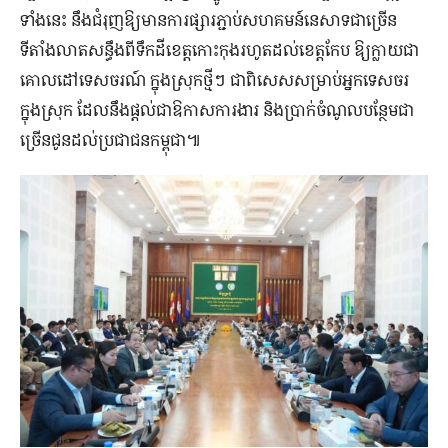
ទាំងនេះ នឹងជំរុញឱ្យមានការផ្សារភ្ជាប់សហគមន៍នេសាទជាច្រើន
ទីតាំងលាតសន្ធឹងពីទឹកដីខេត្តកោះកុងរហូតដល់ខេត្តកែប ឱ្យក្លាយជា
គោលដៅទេសចរណ៍​ ក្នុងស្រុកថ្មីៗ ជាពិសេសសម្រាប់អ្នកទេសចរ
ក្នុងស្រុក ដែលនឹងផ្តល់ជាឱកាសការងារ និងប្រាក់ចំណូលបន្ថែមជា
ច្រើនជូនដល់ប្រជាជនកម្ពុជា៕