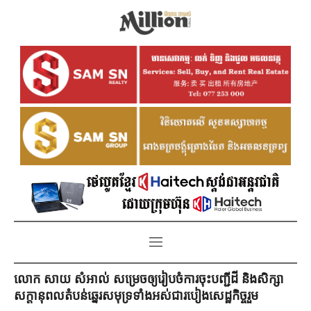
លោក សាយ សំអាល់ សម្រេចឲ្យរៀបចំការចុះបញ្ជីដី និងសិក្សា
សក្តានុពលតំបន់ឆ្នេរសមុទ្រទាំងអស់ជារបៀងសេដ្ឋកិច្ចរួម