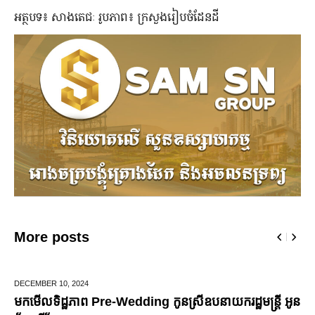
អត្ថបទ៖ សាងតេជៈ រូបភាព៖ ក្រសួងរៀបចំដែនដី
More posts
JUNE 25,
2024
រ្តី អូន
មកដឹងប្រាក់ចំណេញសុទ្ធរបស់ក្រុមហ៊ុន Ford ពីឆ្នាំ២